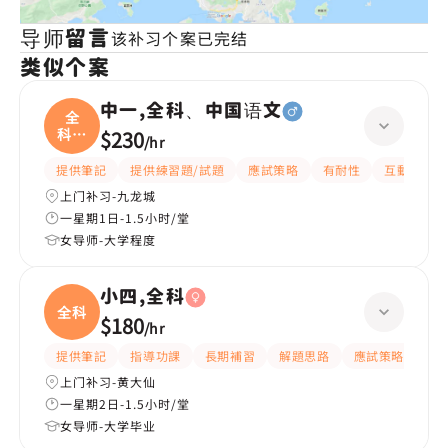
导师留言
该补习个案已完结
类似个案
中一,全科、中国语文
全
科、
$230
/
hr
中国
提供筆記
提供練習題/試題
應試策略
有耐性
互動教學
上门补习-九龙城
一星期1日-1.5小时/堂
女导师-大学程度
小四,全科
全科
$180
/
hr
提供筆記
指導功課
長期補習
解題思路
應試策略
提
上门补习-黄大仙
一星期2日-1.5小时/堂
女导师-大学毕业