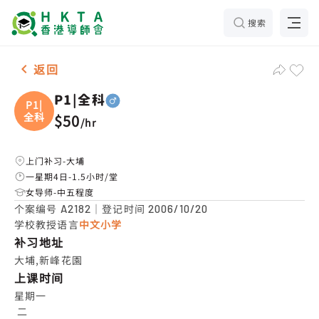
搜索
男-1名 P1|全科，大埔 补习推介
返回
P1|全科
P1|
全科
$50
/
hr
上门补习-大埔
一星期4日-1.5小时/堂
女导师-中五程度
个案编号
｜登记时间
A2182
2006/10/20
学校教授语言
中文小学
补习地址
大埔,新峰花園
上课时间
星期一

 二
