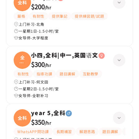
全科
$200
/
hr
嚴格
有耐性
提供筆記
提供練習題/試題
上门补习-北角
一星期1日-1.5小时/堂
女导师-大学程度
小四,全科|中一,英国语文
全
科|
$300
/
hr
中一
有耐性
指導功課
題目講解
互動教學
上门补习-何文田
一星期2日-1.5小时/堂
女导师-全职补习
year 5,全科
全科
$350
/
hr
WhatsAPP問功課
長期補習
解題思路
題目講解
課程設