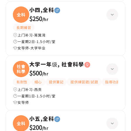
小四,全科
全科
$250
/
hr
長期補習
上门补习-筲箕湾
一星期2日-1.5小时/堂
女导师-大学毕业
大学一年级, 社會科學
社會
科學
$500
/
hr
有耐性
細心
提供筆記
提供練習題/試題
指導功課
互
上门补习-西贡
一星期1日-1.5小时/堂
女导师
小五,全科
全科
$200
/
hr