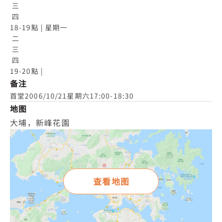
 三

 四

18-19點 | 星期一

 二

 三

 四

19-20點 |
备注
首堂2006/10/21星期六17:00-18:30
地图
大埔，新峰花園
查看地图