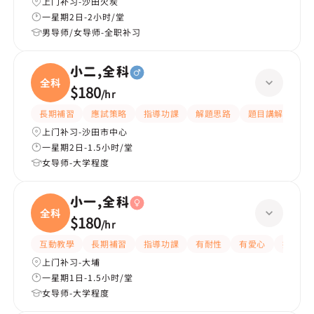
上门补习-沙田火炭
一星期2日-2小时/堂
男导师/女导师-全职补习
小二,全科
全科
$180
/
hr
長期補習
應試策略
指導功課
解題思路
題目講解
課
上门补习-沙田市中心
一星期2日-1.5小时/堂
女导师-大学程度
小一,全科
全科
$180
/
hr
互動教學
長期補習
指導功課
有耐性
有愛心
提供練
上门补习-大埔
一星期1日-1.5小时/堂
女导师-大学程度