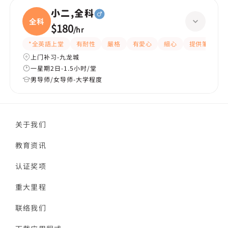
小二,全科
全科
$180
/
hr
*全英語上堂
有耐性
嚴格
有愛心
細心
提供筆記
上门补习-九龙城
一星期2日-1.5小时/堂
男导师/女导师-大学程度
关于我们
教育资讯
认证奖项
重大里程
联络我们