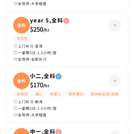
女导师-大学程度
year 5,全科
全科
$250
/
hr
有耐性
上门补习-荃湾
一星期3日-1.5小时/堂
女导师-全职补习
小二,全科
全科
$170
/
hr
有耐性
細心
有愛心
提供筆記
提供練習題/試題
指導
上门补习-柴湾
一星期2日-1.5小时/堂
女导师-大学程度
中一,全科