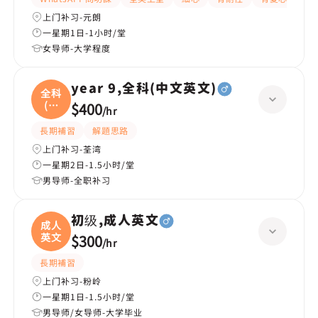
上门补习-元朗
一星期1日-1小时/堂
女导师-大学程度
year 9,全科(中文英文)
全科
(中
$400
/
hr
文
長期補習
解題思路
上门补习-荃湾
一星期2日-1.5小时/堂
男导师-全职补习
初级,成人英文
成人
英文
$300
/
hr
長期補習
上门补习-粉岭
一星期1日-1.5小时/堂
男导师/女导师-大学毕业