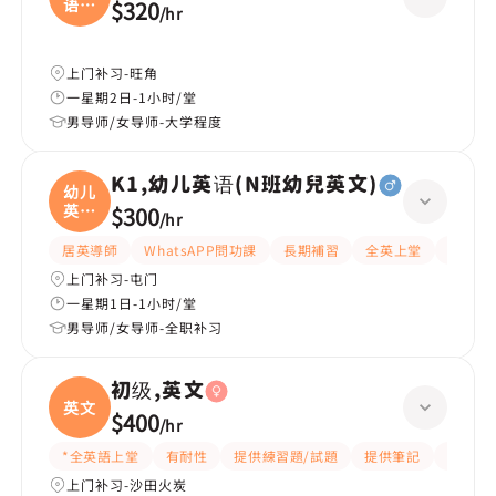
语文
$320
/
hr
(
上门补习-旺角
一星期2日-1小时/堂
男导师/女导师-大学程度
K1,幼儿英语(N班幼兒英文)
幼儿
英语
$300
/
hr
(
居英導師
WhatsAPP問功課
長期補習
全英上堂
課程設
上门补习-屯门
一星期1日-1小时/堂
男导师/女导师-全职补习
初级,英文
英文
$400
/
hr
*全英語上堂
有耐性
提供練習題/試題
提供筆記
有愛心
上门补习-沙田火炭