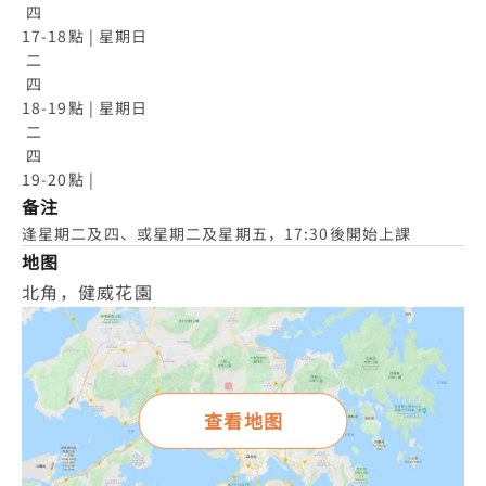
 四

17-18點 | 星期日

 二

 四

18-19點 | 星期日

 二

 四

19-20點 |
备注
逢星期二及四、或星期二及星期五，17:30後開始上課
地图
北角，健威花園
查看地图