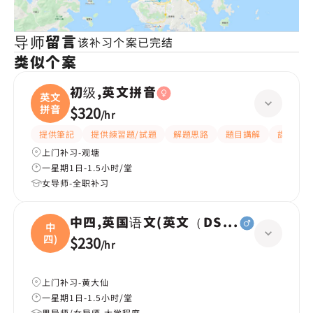
导师留言
该补习个案已完结
类似个案
初级,英文拼音
英文
拼音
$320
/
hr
提供筆記
提供練習題/試題
解題思路
題目講解
課程設計
上门补习-观塘
一星期1日-1.5小时/堂
女导师-全职补习
中四,英国语文(英文（DSE所有範疇），
中
四)
$230
/
hr
上门补习-黄大仙
一星期1日-1.5小时/堂
男导师/女导师-大学程度