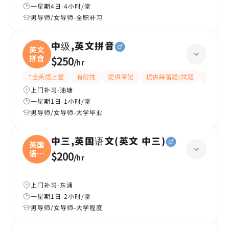
一星期4日-4小时/堂
男导师/女导师-全职补习
中级,英文拼音
英文
拼音
$250
/
hr
*全英語上堂
有耐性
提供筆記
提供練習題/試題
互動教
上门补习-油塘
一星期1日-1小时/堂
男导师/女导师-大学毕业
中三,英国语文(英文 中三)
英国
语文
$200
/
hr
(
上门补习-东涌
一星期1日-2小时/堂
男导师/女导师-大学程度