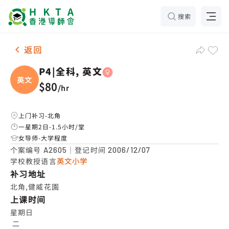
搜索
女-1名 P4|全科, 英文，北角 补习推介
返回
P4|全科, 英文
英文
$80
/
hr
上门补习-北角
一星期2日-1.5小时/堂
女导师-大学程度
个案编号
｜登记时间
A2605
2006/12/07
学校教授语言
英文小学
补习地址
北角,健威花園
上课时间
星期日

 二
