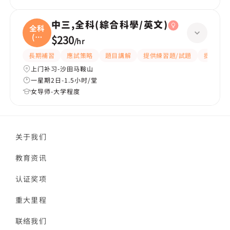
中三,全科(綜合科學/英文)
全科
(綜
$230
/
hr
合
長期補習
應試策略
題目講解
提供練習題/試題
提供筆記
上门补习-沙田马鞍山
一星期2日-1.5小时/堂
女导师-大学程度
关于我们
教育资讯
认证奖项
重大里程
联络我们