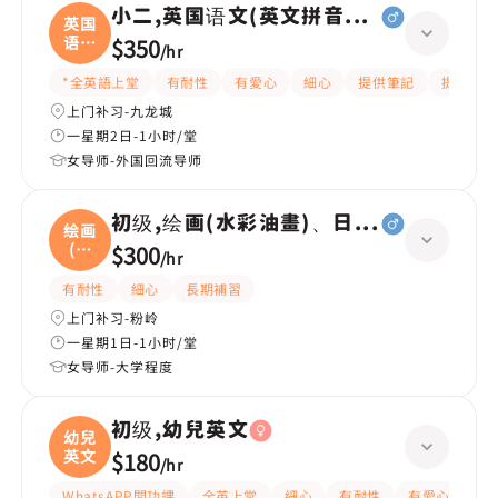
小二,英国语文(英文拼音+閱讀)
英国
语文
$350
/
hr
(
*全英語上堂
有耐性
有愛心
細心
提供筆記
提供練習
上门补习-九龙城
一星期2日-1小时/堂
女导师-外国回流导师
初级,绘画(水彩油畫)、日文|高级,成人
绘画
(水
$300
/
hr
彩
有耐性
細心
長期補習
上门补习-粉岭
一星期1日-1小时/堂
女导师-大学程度
初级,幼兒英文
幼兒
英文
$180
/
hr
WhatsAPP問功課
全英上堂
細心
有耐性
有愛心
嚴