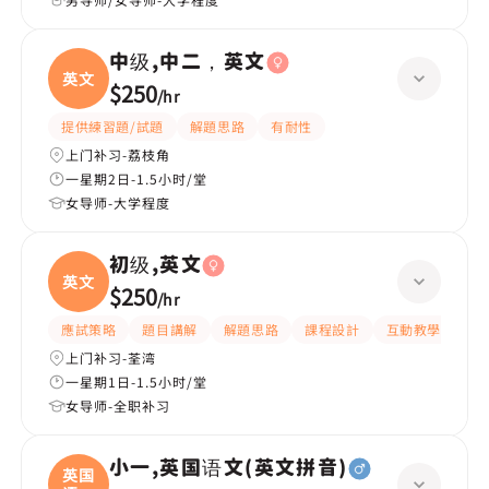
中级,中二，英文
英文
$250
/
hr
提供練習題/試題
解題思路
有耐性
上门补习-荔枝角
一星期2日-1.5小时/堂
女导师-大学程度
初级,英文
英文
$250
/
hr
應試策略
題目講解
解題思路
課程設計
互動教學
指
上门补习-荃湾
一星期1日-1.5小时/堂
女导师-全职补习
小一,英国语文(英文拼音)
英国