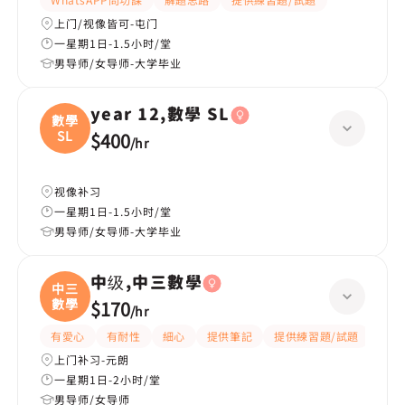
上门/视像皆可-屯门
一星期1日-1.5小时/堂
男导师/女导师-大学毕业
year 12,數學 SL
數學
SL
$400
/
hr
视像补习
一星期1日-1.5小时/堂
男导师/女导师-大学毕业
中级,中三數學
中三
數學
$170
/
hr
有愛心
有耐性
細心
提供筆記
提供練習題/試題
指導
上门补习-元朗
一星期1日-2小时/堂
男导师/女导师