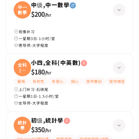
中级,中一數學
中一
數學
$200
/
hr
视像补习
一星期3日-1小时/堂
男导师-大学程度
小四,全科(中英數)
全科
(中
$180
/
hr
英
嚴格
有耐性
有愛心
細心
提供筆記
提供練習題/試題
上门补习-石硖尾
一星期1日-1.5小时/堂
女导师-大学程度
初级,統計學
統計
學
$350
/
hr
WhatsAPP問功課
解題思路
提供練習題/試題