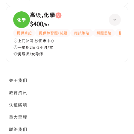
高级,化學
化學
$400
/
hr
提供筆記
提供練習題/試題
應試策略
解題思路
指導功課
上门补习-沙田市中心
一星期2日-2小时/堂
男导师/女导师
关于我们
教育资讯
认证奖项
重大里程
联络我们