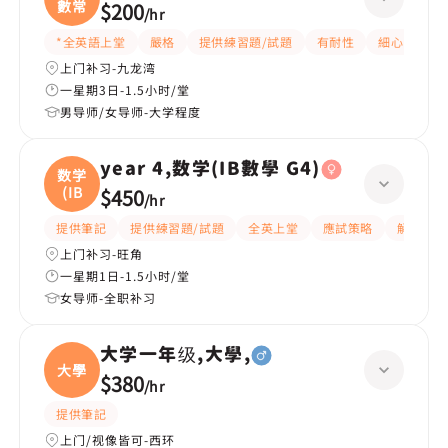
數常
$200
/
hr
*全英語上堂
嚴格
提供練習題/試題
有耐性
細心
題
上门补习-九龙湾
一星期3日-1.5小时/堂
男导师/女导师-大学程度
year 4,数学(IB數學 G4)
数学
(IB
$450
/
hr
提供筆記
提供練習題/試題
全英上堂
應試策略
解題思路
上门补习-旺角
一星期1日-1.5小时/堂
女导师-全职补习
大学一年级,大學,
大學
$380
/
hr
提供筆記
上门/视像皆可-西环