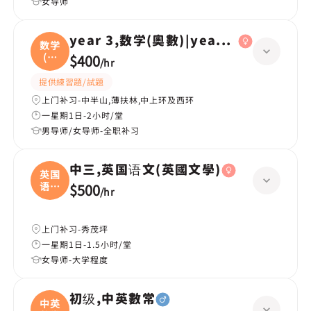
女导师
year 3,数学(奧數)|year 2,数学(奧數)
数学
(奧
$400
/
hr
數
提供練習題/試題
上门补习-中半山,薄扶林,中上环及西环
一星期1日-2小时/堂
男导师/女导师-全职补习
中三,英国语文(英國文學)
英国
语文
$500
/
hr
(
上门补习-秀茂坪
一星期1日-1.5小时/堂
女导师-大学程度
初级,中英數常
中英