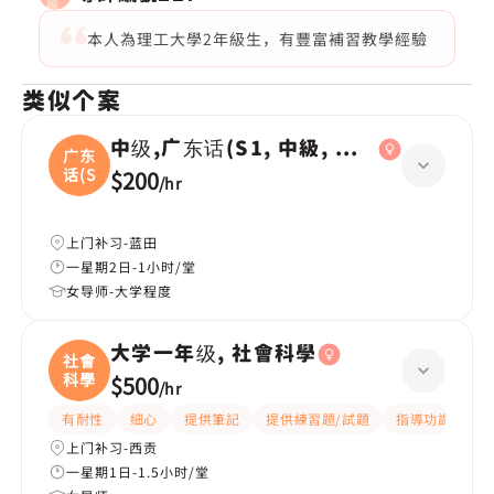
本人為理工大學2年級生，有豐富補習教學經驗
类似个案
中级,广东话(S1, 中級, 學校課程)
广东
话(S
$200
/
hr
上门补习-蓝田
一星期2日-1小时/堂
女导师-大学程度
大学一年级, 社會科學
社會
科學
$500
/
hr
有耐性
細心
提供筆記
提供練習題/試題
指導功課
互
上门补习-西贡
一星期1日-1.5小时/堂