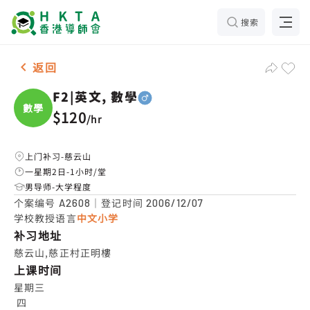
搜索
男-1名 F2|英文, 數學，慈云山 补习推介
返回
F2|英文, 數學
數學
$120
/
hr
上门补习-慈云山
一星期2日-1小时/堂
男导师-大学程度
个案编号
｜登记时间
A2608
2006/12/07
学校教授语言
中文小学
补习地址
慈云山,慈正村正明樓
上课时间
星期三

 四
