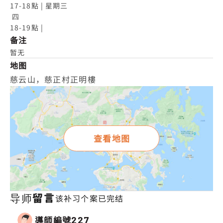
17-18點 | 星期三

 四

18-19點 |
备注
暂无
地图
慈云山，慈正村正明樓
查看地图
导师留言
该补习个案已完结
導師編號
227