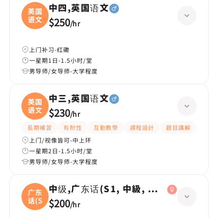
中四,英国语文
英国
语文
$250
/
hr
上门补习-红磡
一星期1日-1.5小时/堂
男导师/女导师-大学程度
中三,英国语文
英国
语文
$230
/
hr
長期補習
有耐性
互動教學
課程設計
題目講解
解題
上门/视像皆可-中上环
一星期2日-1.5小时/堂
男导师/女导师-大学程度
中级,广东话(S1, 中級, 學校課程)
广东
话(S
$200
/
hr