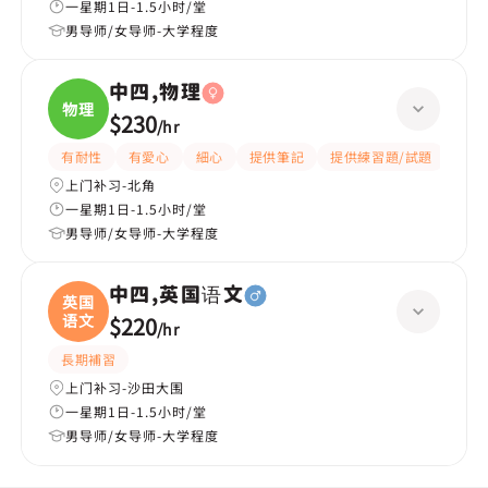
一星期1日-1.5小时/堂
男导师/女导师-大学程度
中四,物理
物理
$230
/
hr
有耐性
有愛心
細心
提供筆記
提供練習題/試題
指導
上门补习-北角
一星期1日-1.5小时/堂
男导师/女导师-大学程度
中四,英国语文
英国
语文
$220
/
hr
長期補習
上门补习-沙田大围
一星期1日-1.5小时/堂
男导师/女导师-大学程度