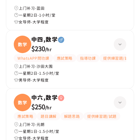
上门补习-蓝田
一星期2日-1小时/堂
女导师-大学程度
中四,数学
数学
$230
/
hr
WhatsAPP問功課
應試策略
指導功課
提供練習題/試題
上门补习-沙田大围
一星期2日-1.5小时/堂
男导师-大学程度
中六,数学
数学
$250
/
hr
應試策略
題目講解
解題思路
提供練習題/試題
上门补习-元朗
一星期1日-1.5小时/堂
女导师-大学程度