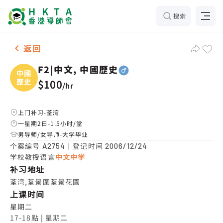
搜索
男-1名 F2|中文, 中國歷史，荃湾 补习推介
返回
F2|中文, 中國歷史
中國
歷史
$100
/
hr
上门补习-荃湾
一星期2日-1.5小时/堂
男导师/女导师-大学毕业
个案编号
｜登记时间
A2754
2006/12/24
学校教授语言
中文中学
补习地址
荃湾,荃景圍荃景花園
上课时间
星期二

17-18點 | 星期二
