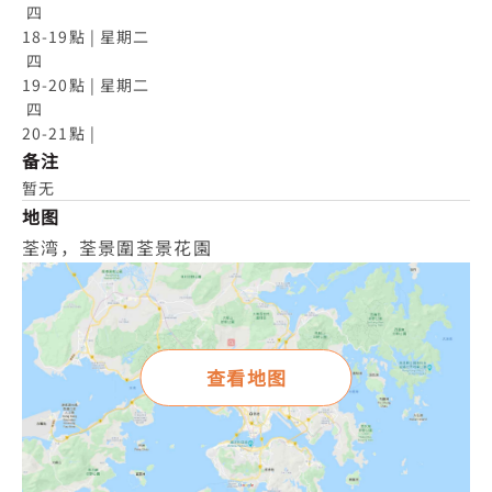
 四

18-19點 | 星期二

 四

19-20點 | 星期二

 四

20-21點 |
备注
暂无
地图
荃湾，荃景圍荃景花園
查看地图