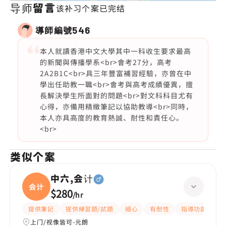
导师留言
该补习个案已完结
導師編號
546
本人就讀香港中文大學其中一科收生要求最高
的新聞與傳播學系<br>會考27分，高考
2A2B1C<br>具三年豐富補習經驗，亦曾在中
學出任助教一職<br>會考與高考成績優異，擅
長解決學生所面對的問題<br>對文科科目尤有
心得，亦備用精緻筆記以協助教導<br>同時，
本人亦具高度的教育熱誠、耐性和責任心。
<br>
类似个案
中六,会计
会计
$280
/
hr
提供筆記
提供練習題/試題
細心
有耐性
指導功課
解
上门/视像皆可-元朗