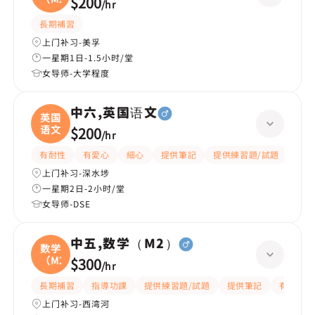
$200
/
hr
長期補習
上门补习-美孚
一星期1日-1.5小时/堂
女导师-大学程度
中六,英国语文
英国
语文
$200
/
hr
有耐性
有愛心
細心
提供筆記
提供練習題/試題
指導
上门补习-深水埗
一星期2日-2小时/堂
女导师-DSE
中五,数学（M2）
数学
（M2
$300
/
hr
長期補習
指導功課
提供練習題/試題
提供筆記
有耐性
上门补习-西湾河