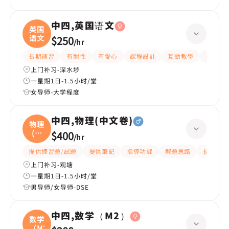
中四,英国语文
英国
语文
$250
/
hr
長期補習
有耐性
有愛心
課程設計
互動教學
題目講
上门补习-深水埗
一星期1日-1.5小时/堂
女导师-大学程度
中四,物理(中文卷)
物理
(中
$400
/
hr
文
提供練習題/試題
提供筆記
指導功課
解題思路
長期補習
上门补习-观塘
一星期1日-1.5小时/堂
男导师/女导师-DSE
中四,数学（M2）
数学
（M2