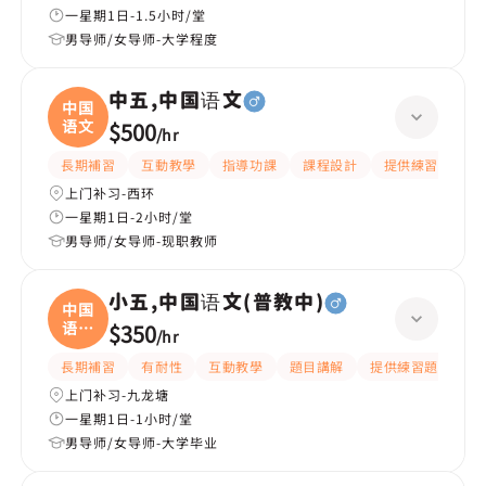
一星期1日-1.5小时/堂
男导师/女导师-大学程度
中五,中国语文
中国
语文
$500
/
hr
長期補習
互動教學
指導功課
課程設計
提供練習題/試題
上门补习-西环
一星期1日-2小时/堂
男导师/女导师-现职教师
小五,中国语文(普教中)
中国
语文
$350
/
hr
(
長期補習
有耐性
互動教學
題目講解
提供練習題/試題
上门补习-九龙塘
一星期1日-1小时/堂
男导师/女导师-大学毕业