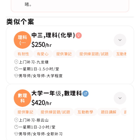
睹。
类似个案
中三,理科(化學)
理科
(化
$250
/
hr
學
有耐性
有愛心
提供筆記
提供練習題/試題
互動教學
上门补习-九龙塘
一星期1日-1.5小时/堂
男导师/女导师-大学程度
大学一年级,數理科
數理
科
$420
/
hr
提供筆記
提供練習題/試題
互動教學
題目講解
課程設計
上门补习-慈云山
一星期1日-2小时/堂
男导师/女导师-全职补习