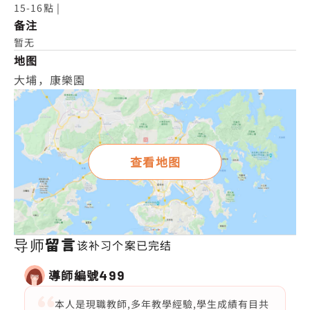
15-16點 |
备注
暂无
地图
大埔，康樂園
查看地图
导师留言
该补习个案已完结
導師編號
499
本人是現職教師,多年教學經驗,學生成績有目共