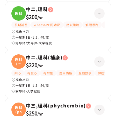
中二,理科
理科
$200
/
hr
長期補習
WhatsAPP問功課
應試策略
解題思路
題目講
视像补习
一星期1日-1.5小时/堂
男导师/女导师-大学程度
中二,理科(補底)
理科
(補
$220
/
hr
底
細心
有愛心
有耐性
題目講解
互動教學
課程設計
视像补习
一星期1日-1.5小时/堂
女导师-大学程度
中三,理科(phychembio)
理科
(ph
$250
/
hr