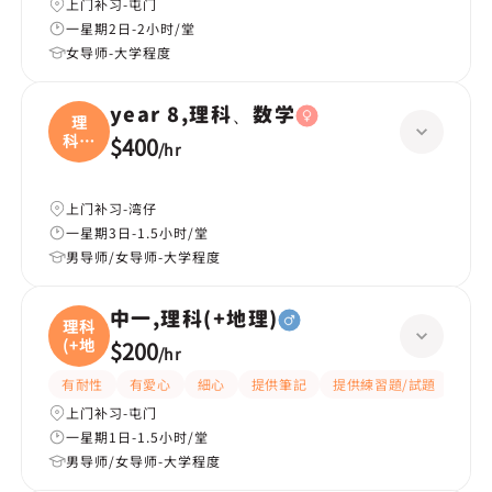
上门补习-屯门
一星期2日-2小时/堂
女导师-大学程度
year 8,理科、数学
理
科、
$400
/
hr
数学
上门补习-湾仔
一星期3日-1.5小时/堂
男导师/女导师-大学程度
中一,理科(+地理)
理科
(+地
$200
/
hr
有耐性
有愛心
細心
提供筆記
提供練習題/試題
課程
上门补习-屯门
一星期1日-1.5小时/堂
男导师/女导师-大学程度