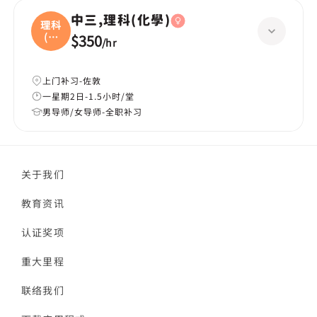
中三,理科(化學)
理科
(化
$350
/
hr
學
上门补习-佐敦
一星期2日-1.5小时/堂
男导师/女导师-全职补习
关于我们
教育资讯
认证奖项
重大里程
联络我们