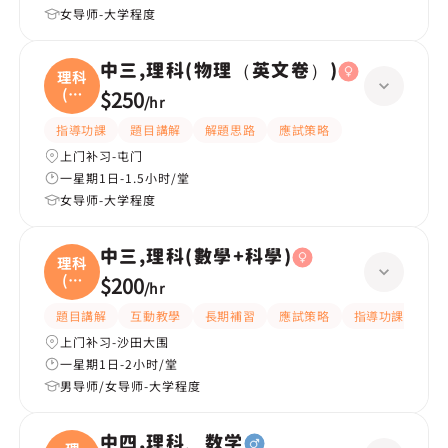
女导师-大学程度
中三,理科(物理（英文卷）)
理科
(物
$250
/
hr
理
指導功課
題目講解
解題思路
應試策略
上门补习-屯门
一星期1日-1.5小时/堂
女导师-大学程度
中三,理科(數學+科學)
理科
(數
$200
/
hr
學
題目講解
互動教學
長期補習
應試策略
指導功課
提
上门补习-沙田大围
一星期1日-2小时/堂
男导师/女导师-大学程度
中四,理科、数学