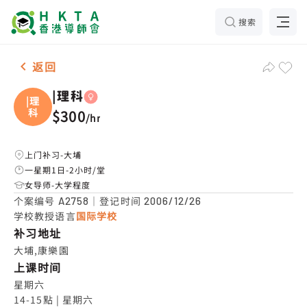
搜索
女2名 |理科，大埔 补习推介
返回
|理科
|理
科
$300
/
hr
上门补习-大埔
一星期1日-2小时/堂
女导师-大学程度
个案编号
｜登记时间
A2758
2006/12/26
学校教授语言
国际学校
补习地址
大埔,康樂園
上课时间
星期六

14-15點 | 星期六
