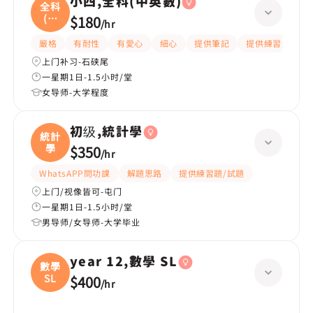
小四,全科(中英數)
全科
(中
$180
/
hr
英
嚴格
有耐性
有愛心
細心
提供筆記
提供練習題/試題
上门补习-石硖尾
一星期1日-1.5小时/堂
女导师-大学程度
初级,統計學
統計
學
$350
/
hr
WhatsAPP問功課
解題思路
提供練習題/試題
上门/视像皆可-屯门
一星期1日-1.5小时/堂
男导师/女导师-大学毕业
year 12,數學 SL
數學
SL
$400
/
hr