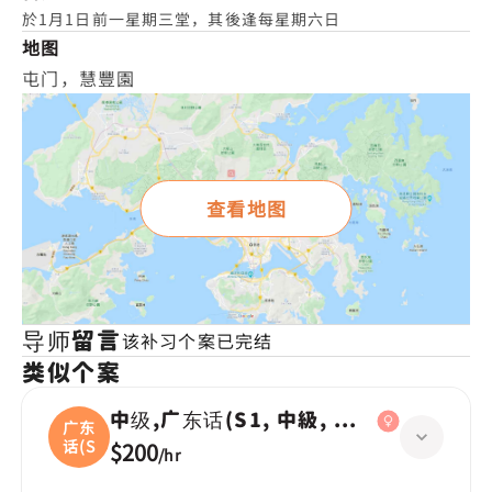
於1月1日前一星期三堂，其後逢每星期六日
地图
屯门，慧豐園
查看地图
导师留言
该补习个案已完结
类似个案
中级,广东话(S1, 中級, 學校課程)
广东
话(S
$200
/
hr