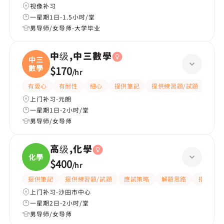
视像补习
一星期1日-1.5小时/堂
男导师/女导师-大学毕业
中级,中三數學
中三
數學
$170
/
hr
有愛心
有耐性
細心
提供筆記
提供練習題/試題
指導
上门补习-元朗
一星期1日-2小时/堂
男导师/女导师
高级,化學
化學
$400
/
hr
提供筆記
提供練習題/試題
應試策略
解題思路
指導功課
上门补习-沙田市中心
一星期2日-2小时/堂
男导师/女导师