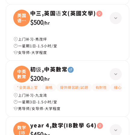
中三,英国语文(英國文學)
英国
语文
$500
/
hr
(
上门补习-秀茂坪
一星期1日-1.5小时/堂
女导师-大学程度
初级,中英數常
中英
數常
$200
/
hr
*全英語上堂
嚴格
提供練習題/試題
有耐性
細心
題
上门补习-九龙湾
一星期3日-1.5小时/堂
男导师/女导师-大学程度
year 4,数学(IB數學 G4)
数学
(IB
$450