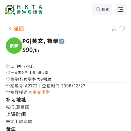
搜索
男-1名 P6|英文, 數學，屯门 补习推介
返回
P6|英文, 數學
數學
$90
/
hr
上门补习-屯门
一星期2日-1.5小时/堂
男导师/女导师-大学程度
个案编号
｜登记时间
A2772
2006/12/27
学校教授语言
中文小学
补习地址
屯门,慧豐園
上课时间
未定上課時間
备注