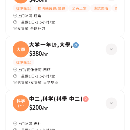
/
hr
提供筆記
提供練習題/試題
全英上堂
應試策略
解題思路
上门补习-旺角
一星期1日-1.5小时/堂
女导师-全职补习
大学一年级,大學,
大學
$380
/
hr
提供筆記
上门/视像皆可-西环
一星期1日-1.5小时/堂
男导师/女导师-大学毕业
中二,科学(科學 中二)
科学
(科
$200
/
hr
學
上门补习-赤柱
一星期1日-1.5小时/堂