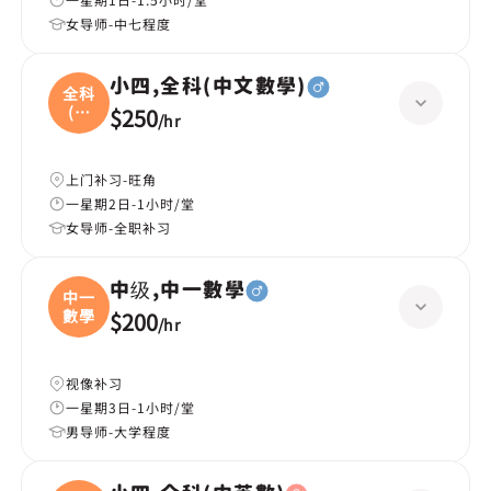
女导师-中七程度
小四,全科(中文數學)
全科
(中
$250
/
hr
文
上门补习-旺角
一星期2日-1小时/堂
女导师-全职补习
中级,中一數學
中一
數學
$200
/
hr
视像补习
一星期3日-1小时/堂
男导师-大学程度