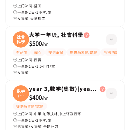
上门补习-蓝田
一星期2日-1小时/堂
女导师-大学程度
大学一年级, 社會科學
社會
科學
$500
/
hr
有耐性
細心
提供筆記
提供練習題/試題
指導功課
互
上门补习-西贡
一星期1日-1.5小时/堂
女导师
year 3,数学(奧數)|year 2,数学(奧數)
数学
(奧
$400
/
hr
數
提供練習題/試題
上门补习-中半山,薄扶林,中上环及西环
一星期1日-2小时/堂
男导师/女导师-全职补习