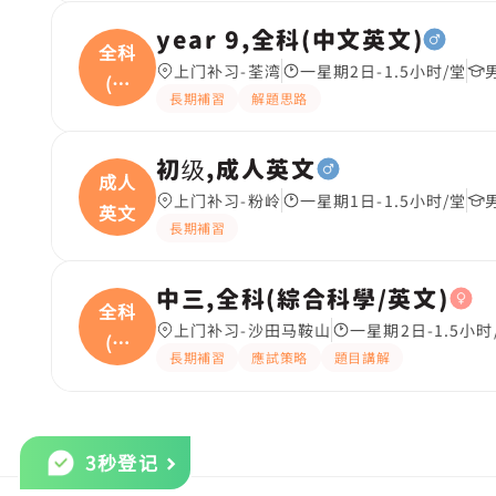
year 9,全科(中文英文)
全科
上门补习-荃湾
一星期2日-1.5小时/堂
(中
長期補習
解題思路
文
初级,成人英文
成人
上门补习-粉岭
一星期1日-1.5小时/堂
英文
長期補習
中三,全科(綜合科學/英文)
全科
上门补习-沙田马鞍山
一星期2日-1.5小时
(綜
長期補習
應試策略
題目講解
合
3秒登记