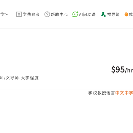
教学
学费参考
帮助中心
AI问功课
揾导师
成
$95
/
h
师/女导师-大学程度
学校教授语言
中文中