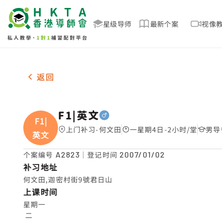
星级导师
最新个案
视像
男2名 F1|英文，何文田 补习推介
返回
F1|英文
F1|
上门补习-何文田
一星期4日-2小时/堂
男导
英文
个案编号
A2823
｜登记时间
2007/01/02
补习地址
何文田,迦密村街9號君日山
上课时间
星期一

 二
