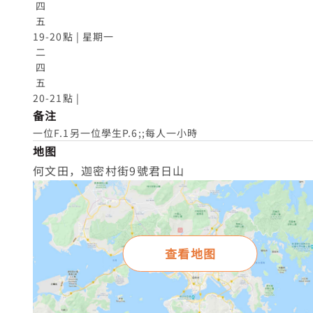
 四

 五

19-20點 | 星期一

 二

 四

 五

20-21點 |
备注
一位F.1另一位學生P.6;;每人一小時
地图
何文田，迦密村街9號君日山
查看地图