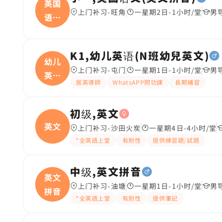
英国
上门补习-旺角
一星期2日-1小时/堂
男
语文
(
K1,幼儿英语(N班幼兒英文)
幼儿
上门补习-屯门
一星期1日-1小时/堂
男
英语
居英導師
WhatsAPP問功課
長期補習
(
初级,英文
英文
上门补习-沙田火炭
一星期4日-4小时/堂
*全英語上堂
有耐性
提供練習題/試題
中级,英文拼音
英文
上门补习-油塘
一星期1日-1小时/堂
男
拼音
*全英語上堂
有耐性
提供筆記