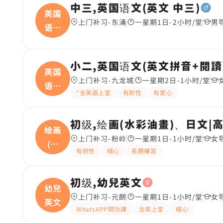
中三,英国语文(英文 中三)
英国
上门补习-东涌
一星期1日-2小时/堂
男
语文
(
小二,英国语文(英文拼音+閱讀
英国
上门补习-九龙城
一星期2日-1小时/堂
语文
*全英語上堂
有耐性
有愛心
(
初级,绘画(水彩油畫)、日文|
绘画
上门补习-粉岭
一星期1日-1小时/堂
女
(水
有耐性
細心
長期補習
彩
初级,幼兒英文
幼兒
上门补习-元朗
一星期1日-1小时/堂
女
英文
WhatsAPP問功課
全英上堂
細心