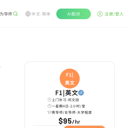
为导师
中文-简体
AI配对
注册/登入
r
F1|
英文
学
F1|英文
上门补习-何文田
一星期4日-2小时/堂
男导师/女导师-大学程度
$95
hr
/