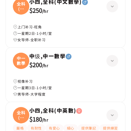
小四,全科(中文數學)
全科
(中
$250
/
hr
文
上门补习-旺角
一星期2日-1小时/堂
女导师-全职补习
中级,中一數學
中一
數學
$200
/
hr
视像补习
一星期3日-1小时/堂
男导师-大学程度
小四,全科(中英數)
全科
(中
$180
/
hr
英
嚴格
有耐性
有愛心
細心
提供筆記
提供練習題/試題