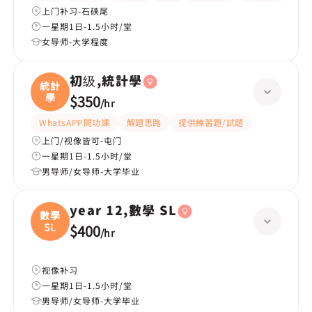
上门补习-石硖尾
一星期1日-1.5小时/堂
女导师-大学程度
初级,統計學
統計
學
$350
/
hr
WhatsAPP問功課
解題思路
提供練習題/試題
上门/视像皆可-屯门
一星期1日-1.5小时/堂
男导师/女导师-大学毕业
year 12,數學 SL
數學
SL
$400
/
hr
视像补习
一星期1日-1.5小时/堂
男导师/女导师-大学毕业