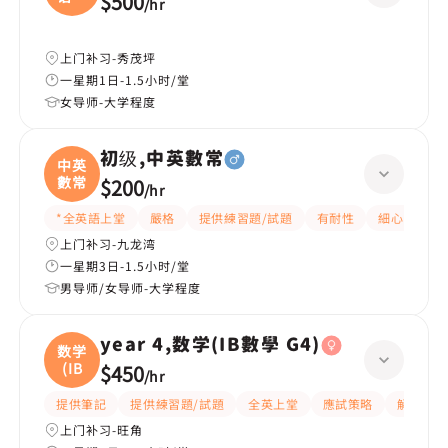
$500
/
hr
(
上门补习-秀茂坪
一星期1日-1.5小时/堂
女导师-大学程度
初级,中英數常
中英
數常
$200
/
hr
*全英語上堂
嚴格
提供練習題/試題
有耐性
細心
題
上门补习-九龙湾
一星期3日-1.5小时/堂
男导师/女导师-大学程度
year 4,数学(IB數學 G4)
数学
(IB
$450
/
hr
提供筆記
提供練習題/試題
全英上堂
應試策略
解題思路
上门补习-旺角