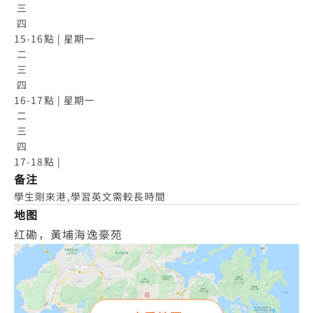
 三

 四

15-16點 | 星期一

 二

 三

 四

16-17點 | 星期一

 二

 三

 四

17-18點 |
备注
學生剛來港,學習英文需較長時間
地图
红磡，黃埔海逸豪苑