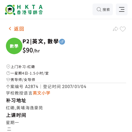
搜索
男-1名 P2|英文, 數學，红磡 补习推介
返回
P2|英文, 數學
數學
$90
/
hr
上门补习-红磡
一星期4日-1.5小时/堂
男导师/女导师
个案编号
｜登记时间
A2874
2007/01/04
学校教授语言
英文小学
补习地址
红磡,黃埔海逸豪苑
上课时间
星期一

 二
