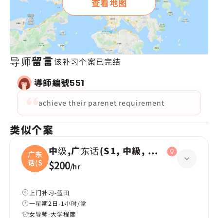
查看地图
导师留言
该补习个案已完结
導師編號
551
achieve their parenet requirement
类似个案
中级,广东话(S1, 中級, 學校課程)
广东
话(S
$200
/
hr
上门补习-蓝田
一星期2日-1小时/堂
女导师-大学程度