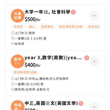
大学一年级, 社會科學
社會
科學
$500
/
hr
有耐性
細心
提供筆記
提供練習題/試題
指導功課
互
上门补习-西贡
一星期1日-1.5小时/堂
女导师
year 3,数学(奧數)|year 2,数学(奧數)
数学
(奧
$400
/
hr
數
提供練習題/試題
上门补习-中半山,薄扶林,中上环及西环
一星期1日-2小时/堂
男导师/女导师-全职补习
中三,英国语文(英國文學)
英国
语文