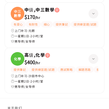
中级,中三數學
中三
數學
$170
/
hr
有愛心
有耐性
細心
提供筆記
提供練習題/試題
指導
上门补习-元朗
一星期1日-2小时/堂
男导师/女导师
高级,化學
化學
$400
/
hr
提供筆記
提供練習題/試題
應試策略
解題思路
指導功課
上门补习-沙田市中心
一星期2日-2小时/堂
男导师/女导师
关于我们