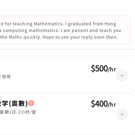
nce for teaching Mathematics. I graduated from Hong
is computing mathematics. I am patient and teach you
he Maths quickly. Hope to see your reply soon then.
$500
/
hr
女导师
$400
,数学(奧數)
/
hr
星期1日-2小时/堂