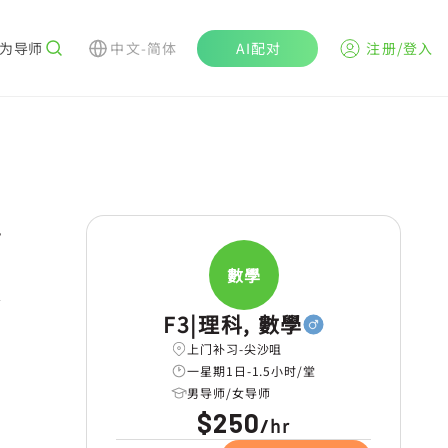
为导师
中文-简体
AI配对
注册/登入
r
數學
学
F3|理科, 數學
上门补习-尖沙咀
一星期1日-1.5小时/堂
男导师/女导师
$250
hr
/