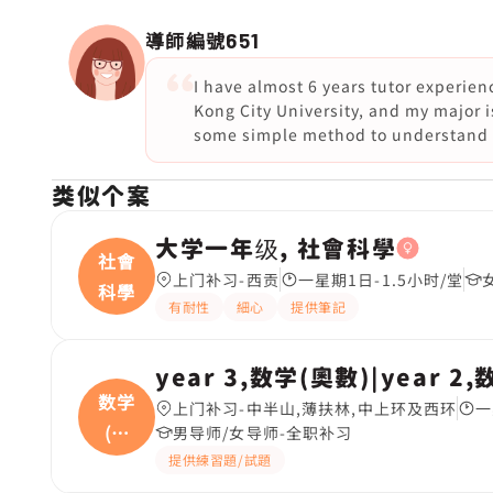
導師編號
651
I have almost 6 years tutor experie
Kong City University, and my major 
some simple method to understand t
类似个案
大学一年级, 社會科學
社會
上门补习-西贡
一星期1日-1.5小时/堂
科學
有耐性
細心
提供筆記
year 3,数学(奧數)|year 2
数学
上门补习-中半山,薄扶林,中上环及西环
一
(奧
男导师/女导师-全职补习
數
提供練習題/試題