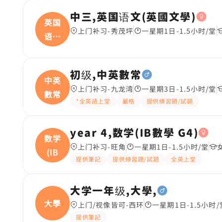
中三,英国语文(英國文學)
英国
上门补习-秀茂坪
一星期1日-1.5小时/堂
语文
(
初级,中英數常
中英
上门补习-九龙湾
一星期3日-1.5小时/堂
數常
*全英語上堂
嚴格
提供練習題/試題
year 4,数学(IB數學 G4)
数学
上门补习-旺角
一星期1日-1.5小时/堂
(IB
提供筆記
提供練習題/試題
全英上堂
大学一年级,大學,
大學
上门/视像皆可-西环
一星期1日-1.5小时/
提供筆記