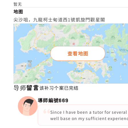
暂无
地图
尖沙咀，九龍柯士甸道西1號凱旋門觀星閣
查看地图
导师留言
该补习个案已完结
導師編號
669
Since I have been a tutor for several
well base on my sufficient experienc