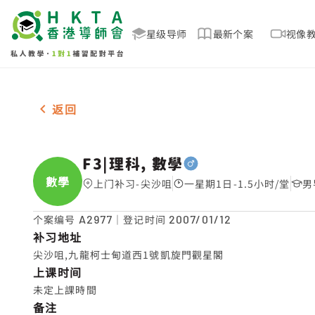
星级导师
最新个案
视像
男-1名 F3|理科, 數學，尖沙咀 补习推介
返回
F3|理科, 數學
數學
上门补习-尖沙咀
一星期1日-1.5小时/堂
男
个案编号
A2977
｜登记时间
2007/01/12
补习地址
尖沙咀,九龍柯士甸道西1號凱旋門觀星閣
上课时间
未定上課時間
备注