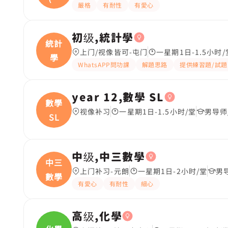
嚴格
有耐性
有愛心
英
初级,統計學
統計
上门/视像皆可-屯门
一星期1日-1.5小时/
學
WhatsAPP問功課
解題思路
提供練習題/試題
year 12,數學 SL
數學
视像补习
一星期1日-1.5小时/堂
男导师
SL
中级,中三數學
中三
上门补习-元朗
一星期1日-2小时/堂
男
數學
有愛心
有耐性
細心
高级,化學