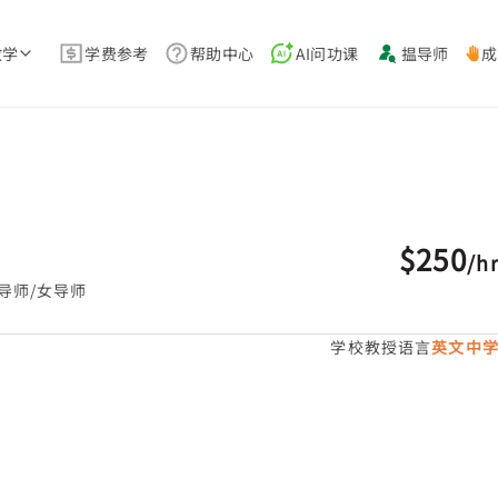
教学
学费参考
帮助中心
AI问功课
揾导师
成
$250
/
h
导师/女导师
学校教授语言
英文中