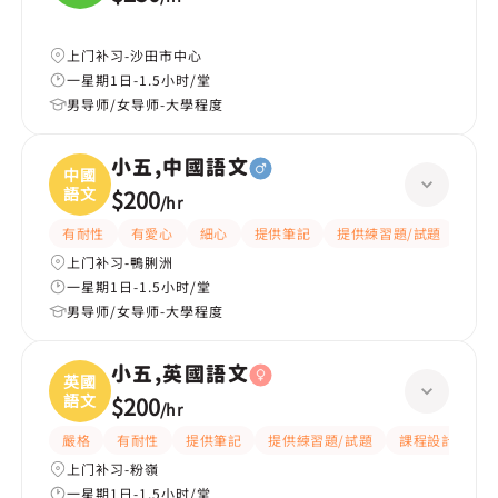
及
上门补习-沙田市中心
一星期1日-1.5小时/堂
男导师/女导师-大學程度
小五,中國語文
中國
語文
$200
/
hr
有耐性
有愛心
細心
提供筆記
提供練習題/試題
題目
上门补习-鴨脷洲
一星期1日-1.5小时/堂
男导师/女导师-大學程度
小五,英國語文
英國
語文
$200
/
hr
嚴格
有耐性
提供筆記
提供練習題/試題
課程設計
應
上门补习-粉嶺
一星期1日-1.5小时/堂