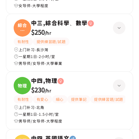
女导师-大學程度
中三,綜合科學、數學
綜合
科
$250
/
hr
學、
有耐性
提供練習題/試題
上门补习-長沙灣
一星期1日-2小时/堂
男导师/女导师-大學畢業
中四,物理
物理
$230
/
hr
有耐性
有愛心
細心
提供筆記
提供練習題/試題
指導
上门补习-北角
一星期1日-1.5小时/堂
男导师/女导师-大學程度
中四,英國語文