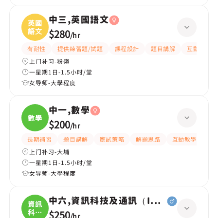
中三,英國語文
英國
語文
$280
/
hr
有耐性
提供練習題/試題
課程設計
題目講解
互動教學
上门补习-粉嶺
一星期1日-1.5小时/堂
女导师-大學程度
中一,數學
數學
$200
/
hr
長期補習
題目講解
應試策略
解題思路
互動教學
指
上门补习-大埔
一星期1日-1.5小时/堂
女导师-大學程度
中六,資訊科技及通訊（ICT）
資訊
科技
$250
/
hr