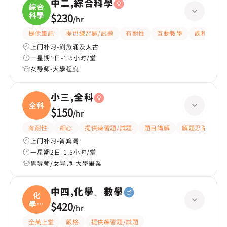
中二,綜合科學
綜合
科學
$230
/
hr
提供筆記
提供練習題/試題
有耐性
互動教學
課程設計
上门补习-鰂魚涌及太古
一星期1日-1.5小时/堂
女导师-大學程度
小三,全科
全科
$150
/
hr
有耐性
細心
提供練習題/試題
題目講解
解題思路
上门补习-筲箕灣
一星期2日-1.5小时/堂
男导师/女导师-大學畢業
中四,化學、數學
化
學、
$420
/
hr
數學
全英上堂
嚴格
提供練習題/試題