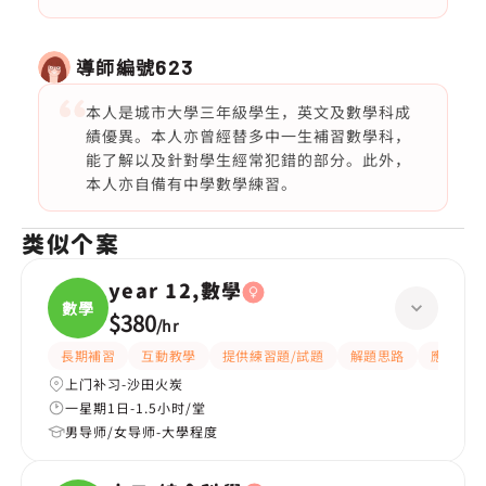
導師編號
623
本人是城市大學三年級學生，英文及數學科成
績優異。本人亦曾經替多中一生補習數學科，
能了解以及針對學生經常犯錯的部分。此外，
本人亦自備有中學數學練習。
类似个案
year 12,數學
數學
$380
/
hr
長期補習
互動教學
提供練習題/試題
解題思路
應試策略
上门补习-沙田火炭
一星期1日-1.5小时/堂
男导师/女导师-大學程度