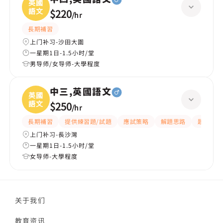
英國
語文
$220
/
hr
長期補習
上门补习-沙田大圍
一星期1日-1.5小时/堂
男导师/女导师-大學程度
中三,英國語文
英國
語文
$250
/
hr
長期補習
提供練習題/試題
應試策略
解題思路
題目講解
上门补习-長沙灣
一星期1日-1.5小时/堂
女导师-大學程度
关于我们
教育资讯