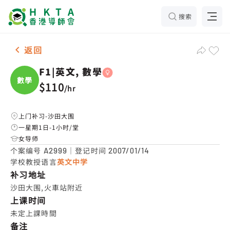
搜索
女-1名 F1|英文, 數學，沙田大围 补习推介
返回
F1|英文, 數學
數學
$110
/
hr
上门补习-沙田大围
一星期1日-1小时/堂
女导师
个案编号
｜登记时间
A2999
2007/01/14
学校教授语言
英文中学
补习地址
沙田大围,火車站附近
上课时间
未定上課時間
备注