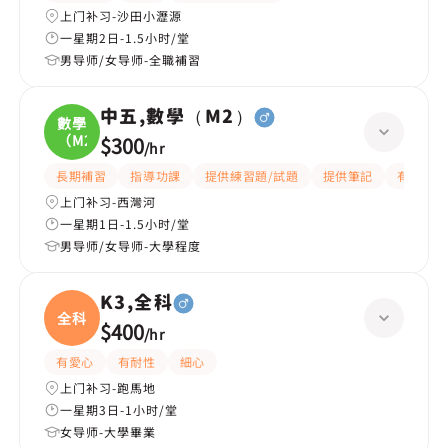
上门补习-沙田小瀝源
一星期2日-1.5小时/堂
男导师/女导师-全職補習
中五,數學（M2）
數學
（M2
$300
/
hr
長期補習
指導功課
提供練習題/試題
提供筆記
有耐性
上门补习-西灣河
一星期1日-1.5小时/堂
男导师/女导师-大學程度
K3,全科
全科
$400
/
hr
有愛心
有耐性
細心
上门补习-跑馬地
一星期3日-1小时/堂
女导师-大學畢業