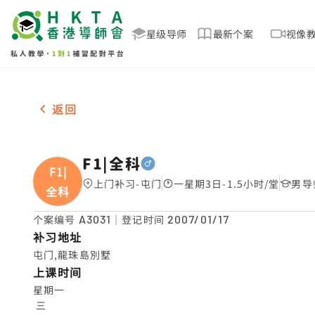
星级导师
最新个案
视像
男-1名 F1|全科，屯门 补习推介
返回
F1|全科
F1|
上门补习-屯门
一星期3日-1.5小时/堂
男导
全科
个案编号
A3031
｜登记时间
2007/01/17
补习地址
屯门,龍珠島別墅
上课时间
星期一

 三
