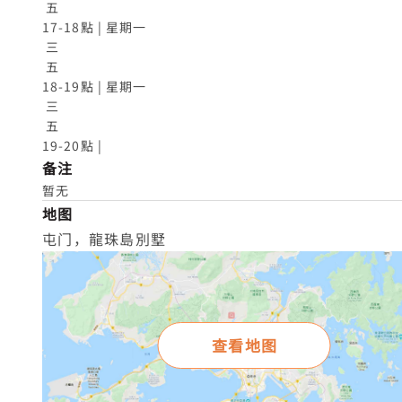
 五

17-18點 | 星期一

 三

 五

18-19點 | 星期一

 三

 五

19-20點 |
备注
暂无
地图
屯门，龍珠島別墅
查看地图