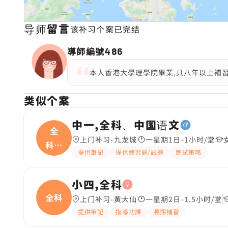
导师留言
该补习个案已完结
導師編號
486
本人香港大學理學院畢業,具八年以上補習經
类似个案
中一,全科、中国语文
全
上门补习-九龙城
一星期1日-1小时/堂
科、
提供筆記
提供練習題/試題
應試策略
中国
小四,全科
全科
上门补习-黄大仙
一星期2日-1.5小时/堂
提供筆記
指導功課
長期補習