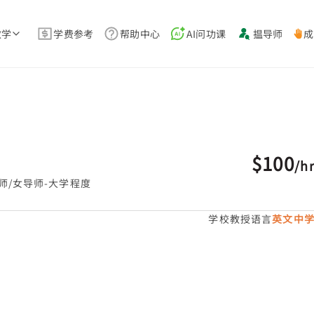
教学
学费参考
帮助中心
AI问功课
揾导师
成
$100
/
h
师/女导师-大学程度
学校教授语言
英文中