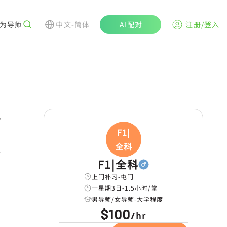
为导师
中文-简体
AI配对
注册/登入
r
F1|
全科
学
F1|全科
上门补习-屯门
一星期3日-1.5小时/堂
男导师/女导师-大学程度
$100
hr
/