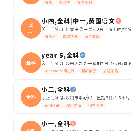
嚴格
有耐性
提供筆記
小四,全科|中一,英国语文
全
上门补习-何文田
一星期2日-1.5小时/堂
科|
有耐性
指導功課
題目講解
中一
year 5,全科
全科
上门补习-沙田火炭
一星期2日-2小时/堂
WhatsAPP問功課
長期補習
解題思路
小二,全科
全科
上门补习-沙田市中心
一星期2日-1.5小时
長期補習
應試策略
指導功課
小一,全科
全科