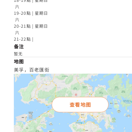
18-19點 | 星期日

 六

19-20點 | 星期日

 六

20-21點 | 星期日

 六

21-22點 |
备注
暂无
地图
美孚，百老匯街
查看地图