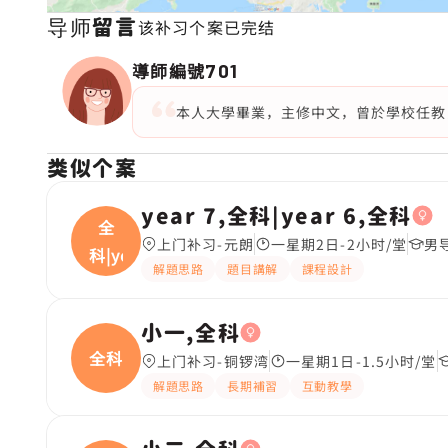
导师留言
该补习个案已完结
導師編號
701
本人大學畢業，主修中文，曾於學校任教
类似个案
year 7,全科|year 6,全科
全
上门补习-元朗
一星期2日-2小时/堂
男
科|ye
解題思路
題目講解
課程設計
小一,全科
全科
上门补习-铜锣湾
一星期1日-1.5小时/堂
解題思路
長期補習
互動教學