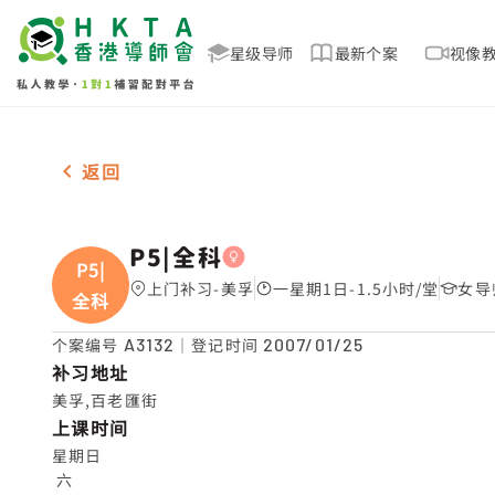
星级导师
最新个案
视像
女-1名 P5|全科，美孚 补习推介
返回
P5|全科
P5|
上门补习-美孚
一星期1日-1.5小时/堂
女导
全科
个案编号
A3132
｜登记时间
2007/01/25
补习地址
美孚,百老匯街
上课时间
星期日

 六
