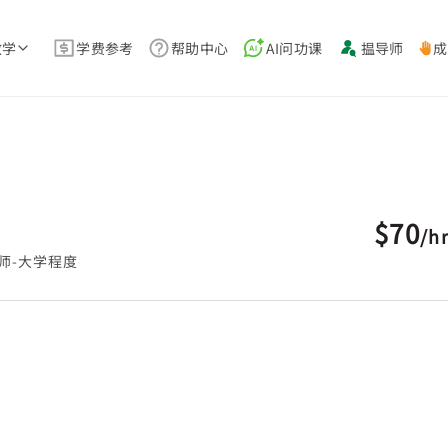
教学
学费参考
帮助中心
AI问功课
揾导师
成
$70
/
h
师-大学程度