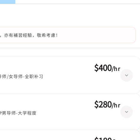
，亦有補習經驗，敬希考慮！
$400
/
hr
导师/女导师-全职补习
$280
/
hr
男导师-大学程度