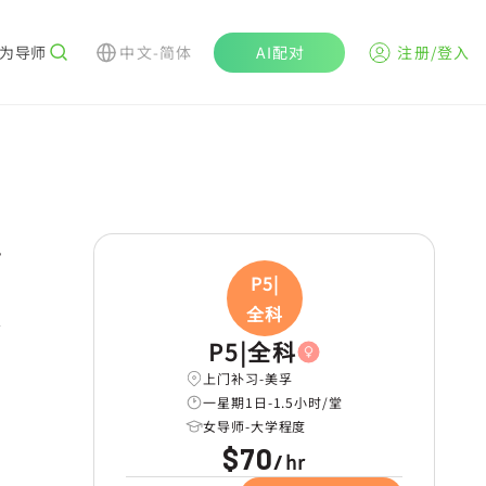
为导师
中文-简体
AI配对
注册/登入
r
P5|
全科
P5|全科
上门补习-美孚
一星期1日-1.5小时/堂
女导师-大学程度
$70
hr
/