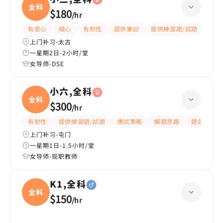
全科
$180
/
hr
有愛心
細心
有耐性
提供筆記
提供練習題/試題
指導
上门补习-太古
一星期2日-2小时/堂
女导师-DSE
小六,全科
全科
$300
/
hr
有耐性
提供練習題/試題
應試策略
解題思路
題目講解
上门补习-屯门
一星期1日-1.5小时/堂
女导师-现职教师
K1,全科
全科
$150
/
hr