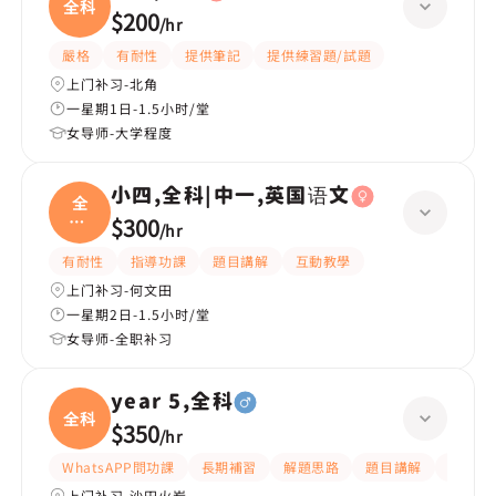
全科
$200
/
hr
嚴格
有耐性
提供筆記
提供練習題/試題
上门补习-北角
一星期1日-1.5小时/堂
女导师-大学程度
小四,全科|中一,英国语文
全
科|
$300
/
hr
中一
有耐性
指導功課
題目講解
互動教學
上门补习-何文田
一星期2日-1.5小时/堂
女导师-全职补习
year 5,全科
全科
$350
/
hr
WhatsAPP問功課
長期補習
解題思路
題目講解
課程設
上门补习-沙田火炭