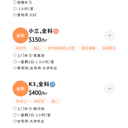
视像补习
-1小时/堂
男导师-DSE
小三,全科
全科
$150
/
hr
有耐性
細心
提供練習題/試題
題目講解
解題思路
上门补习-筲箕湾
一星期2日-1.5小时/堂
男导师/女导师-大学毕业
K3,全科
全科
$400
/
hr
有愛心
有耐性
細心
上门补习-跑马地
一星期3日-1小时/堂
女导师-大学毕业