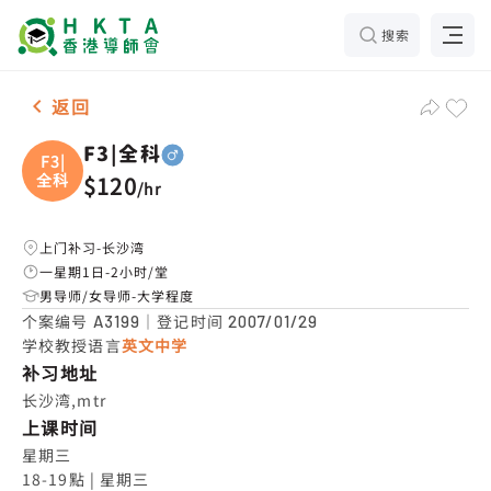
搜索
男-1名 F3|全科，长沙湾 补习推介
返回
F3|全科
F3|
全科
$120
/
hr
上门补习-长沙湾
一星期1日-2小时/堂
男导师/女导师-大学程度
个案编号
｜登记时间
A3199
2007/01/29
学校教授语言
英文中学
补习地址
长沙湾,mtr
上课时间
星期三

18-19點 | 星期三
