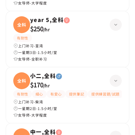
女导师-大学程度
year 5,全科
全科
$250
/
hr
有耐性
上门补习-荃湾
一星期3日-1.5小时/堂
女导师-全职补习
小二,全科
全科
$170
/
hr
有耐性
細心
有愛心
提供筆記
提供練習題/試題
指導
上门补习-柴湾
一星期2日-1.5小时/堂
女导师-大学程度
中一,全科