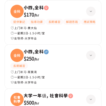
小四,全科
全科
$170
/
hr
提供筆記
指導功課
長期補習
解題思路
應試策略
提
上门补习-黄大仙
一星期2日-1.5小时/堂
女导师-大学毕业
小四,全科
全科
$250
/
hr
長期補習
上门补习-筲箕湾
一星期2日-1.5小时/堂
女导师-大学毕业
大学一年级, 社會科學
社會
科學
$500
/
hr