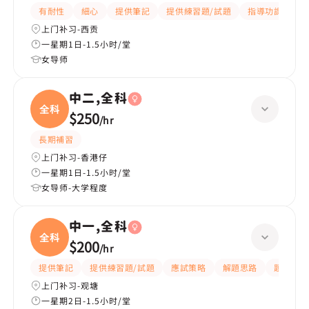
有耐性
細心
提供筆記
提供練習題/試題
指導功課
互
上门补习-西贡
一星期1日-1.5小时/堂
女导师
中二,全科
全科
$250
/
hr
長期補習
上门补习-香港仔
一星期1日-1.5小时/堂
女导师-大学程度
中一,全科
全科
$200
/
hr
提供筆記
提供練習題/試題
應試策略
解題思路
題目講解
上门补习-观塘
一星期2日-1.5小时/堂