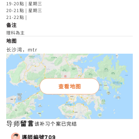
19-20點 | 星期三

20-21點 | 星期三

21-22點 |
备注
理科為主
地图
长沙湾，mtr
查看地图
导师留言
该补习个案已完结
導師編號
709