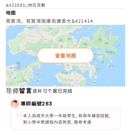
&#22885;;林匹克數
地图
筲箕湾，筲箕灣南康街康景大&#21414
查看地图
导师留言
该补习个案已完结
導師編號
263
本人為城市大學一年級學生, 有兩年補習經驗,
對小學中學課程內容熟悉, 敬希考慮