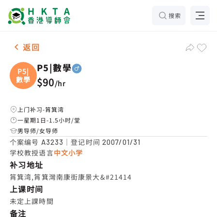
搜索
男-1名 P5|數學，筲箕湾 补习推介
返回
P5|數學
P5|
數學
$90
/
hr
上门补习-筲箕湾
一星期1日-1.5小时/堂
男导师/女导师
个案编号
｜登记时间
A3233
2007/01/31
学校教授语言
中文小学
补习地址
筲箕湾,筲箕灣南康街康景大&#21414
上课时间
未定上課時間
备注