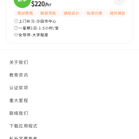
$220
/
hr
應試策略
解題思路
課程設計
指導功課
提供練習題/試題
上门补习-沙田市中心
一星期1日-1.5小时/堂
女导师-大学程度
关于我们
教育资讯
认证奖项
重大里程
联络我们
下载应用程式
私补学费参考