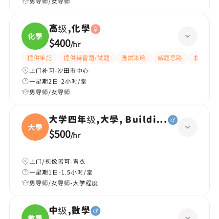
男导师/女导师
高级,化學
化學
$400
/
hr
提供筆記
提供練習題/試題
應試策略
解題思路
指導功課
上门补习-沙田市中心
一星期2日-2小时/堂
男导师/女导师
大学四年级,大學, Building services
大學
$500
/
hr
上门/视像皆可-青衣
一星期1日-1.5小时/堂
男导师/女导师-大学程度
中级,數學
數學