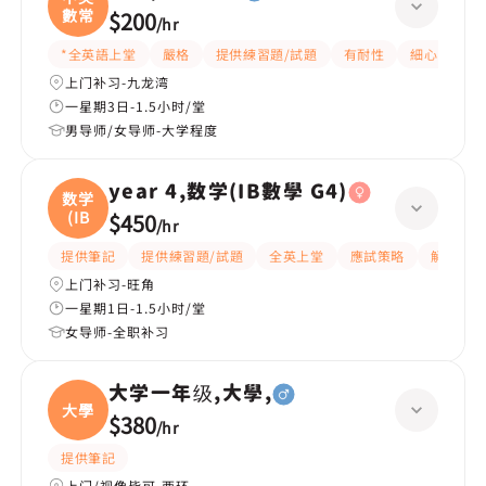
數常
$200
/
hr
*全英語上堂
嚴格
提供練習題/試題
有耐性
細心
題
上门补习-九龙湾
一星期3日-1.5小时/堂
男导师/女导师-大学程度
year 4,数学(IB數學 G4)
数学
(IB
$450
/
hr
提供筆記
提供練習題/試題
全英上堂
應試策略
解題思路
上门补习-旺角
一星期1日-1.5小时/堂
女导师-全职补习
大学一年级,大學,
大學
$380
/
hr
提供筆記
上门/视像皆可-西环