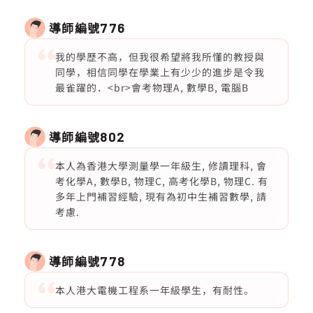
導師編號
776
我的學歷不高，但我很希望將我所懂的教授與
同學，相信同學在學業上有少少的進步是令我
最雀躍的．<br>會考物理A, 數學B, 電腦B
導師編號
802
本人為香港大學測量學一年級生, 修讀理科, 會
考化學A, 數學B, 物理C, 高考化學B, 物理C. 有
多年上門補習經驗, 現有為初中生補習數學, 請
考慮.
導師編號
778
本人港大電機工程系一年級學生，有耐性。