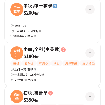
中级,中一數學
中一
數學
$200
/
hr
视像补习
一星期3日-1小时/堂
男导师-大学程度
小四,全科(中英數)
全科
(中
$180
/
hr
英
嚴格
有耐性
有愛心
細心
提供筆記
提供練習題/試題
上门补习-石硖尾
一星期1日-1.5小时/堂
女导师-大学程度
初级,統計學
統計
學
$350
/
hr