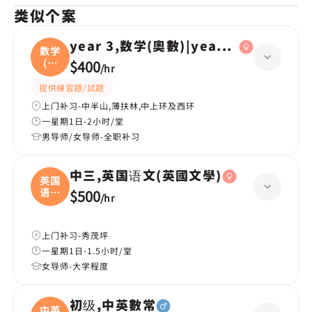
类似个案
year 3,数学(奧數)|year 2,数学(奧數)
数学
(奧
$400
/
hr
數
提供練習題/試題
上门补习-中半山,薄扶林,中上环及西环
一星期1日-2小时/堂
男导师/女导师-全职补习
中三,英国语文(英國文學)
英国
语文
$500
/
hr
(
上门补习-秀茂坪
一星期1日-1.5小时/堂
女导师-大学程度
初级,中英數常
中英