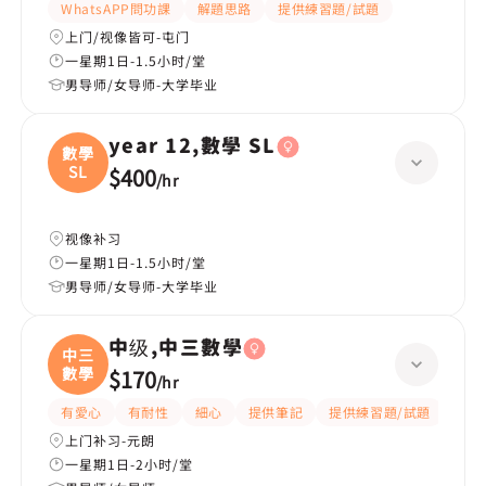
WhatsAPP問功課
解題思路
提供練習題/試題
上门/视像皆可-屯门
一星期1日-1.5小时/堂
男导师/女导师-大学毕业
year 12,數學 SL
數學
SL
$400
/
hr
视像补习
一星期1日-1.5小时/堂
男导师/女导师-大学毕业
中级,中三數學
中三
數學
$170
/
hr
有愛心
有耐性
細心
提供筆記
提供練習題/試題
指導
上门补习-元朗
一星期1日-2小时/堂