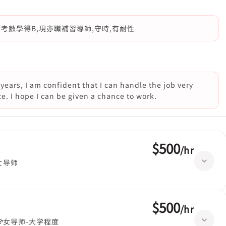
考數學得B,現亦職補習導師,守時,有耐性
 years, I am confident that I can handle the job very
e. I hope I can be given a chance to work.
$500
/
hr
女导师
$500
/
hr
女导师-大学程度