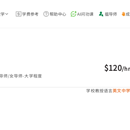
教学
学费参考
帮助中心
AI问功课
揾导师
成
$120
/
h
导师/女导师-大学程度
学校教授语言
英文中