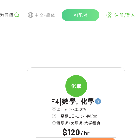
为导师
中文-简体
AI配对
注册/登入
r
化學
学
F4|數學, 化學
上门补习-土瓜湾
一星期1日-1.5小时/堂
男导师/女导师-大学程度
$120
hr
/