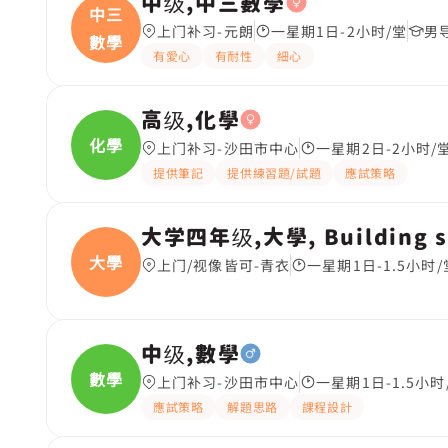
中级,中三數學
中三
上门补习-元朗
一星期1日-2小时/堂
男
數學
有愛心
有耐性
細心
高级,化學
化學
上门补习-沙田市中心
一星期2日-2小时/
提供筆記
提供練習題/試題
應試策略
大学四年级,大學, Building s
大學
上门/视像皆可-青衣
一星期1日-1.5小时/
中级,數學
數學
上门补习-沙田市中心
一星期1日-1.5小时
應試策略
解題思路
課程設計