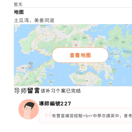
暂无
地图
土瓜湾，美善同道
查看地图
导师留言
该补习个案已完结
導師編號
227
有豐富補習經驗<br>中學亦讀英中，會