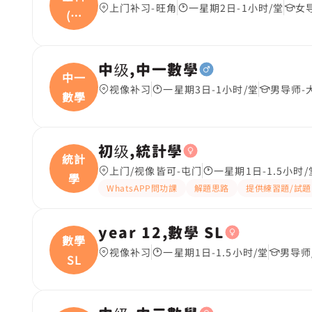
上门补习-旺角
一星期2日-1小时/堂
女
(中
文
中级,中一數學
中一
视像补习
一星期3日-1小时/堂
男导师-
數學
初级,統計學
統計
上门/视像皆可-屯门
一星期1日-1.5小时/
學
WhatsAPP問功課
解題思路
提供練習題/試題
year 12,數學 SL
數學
视像补习
一星期1日-1.5小时/堂
男导师
SL