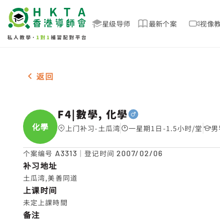
星级导师
最新个案
视像
男-1名 F4|數學, 化學，土瓜湾 补习推介
返回
F4|數學, 化學
化學
上门补习-土瓜湾
一星期1日-1.5小时/堂
男
个案编号
A3313
｜登记时间
2007/02/06
补习地址
土瓜湾,美善同道
上课时间
未定上課時間
备注