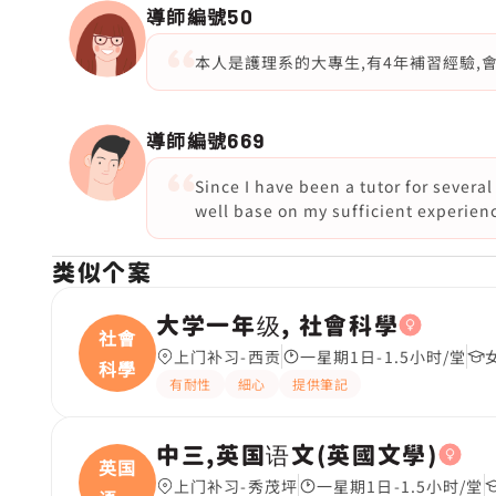
導師編號
50
本人是護理系的大專生,有4年補習經驗,會
導師編號
669
Since I have been a tutor for several
well base on my sufficient experienc
类似个案
大学一年级, 社會科學
社會
上门补习-西贡
一星期1日-1.5小时/堂
科學
有耐性
細心
提供筆記
中三,英国语文(英國文學)
英国
上门补习-秀茂坪
一星期1日-1.5小时/堂