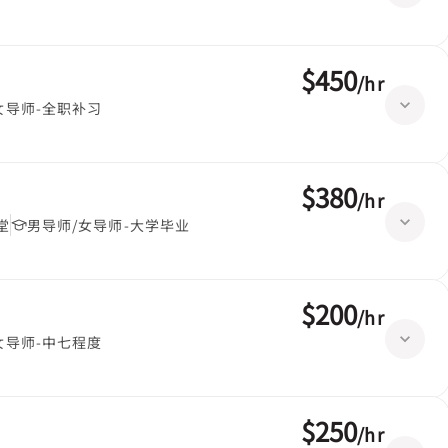
$450
/
hr
女导师-全职补习
$380
/
hr
堂
男导师/女导师-大学毕业
$200
/
hr
女导师-中七程度
$250
/
hr