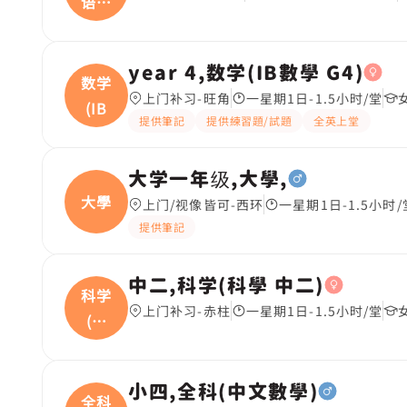
语文
(
year 4,数学(IB數學 G4)
数学
上门补习-旺角
一星期1日-1.5小时/堂
(IB
提供筆記
提供練習題/試題
全英上堂
大学一年级,大學,
大學
上门/视像皆可-西环
一星期1日-1.5小时/
提供筆記
中二,科学(科學 中二)
科学
上门补习-赤柱
一星期1日-1.5小时/堂
(科
學
小四,全科(中文數學)
全科