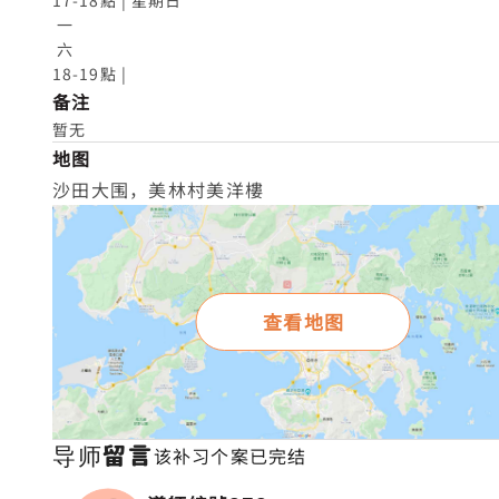
17-18點 | 星期日

 一

 六

18-19點 |
备注
暂无
地图
沙田大围，美林村美洋樓
查看地图
导师留言
该补习个案已完结