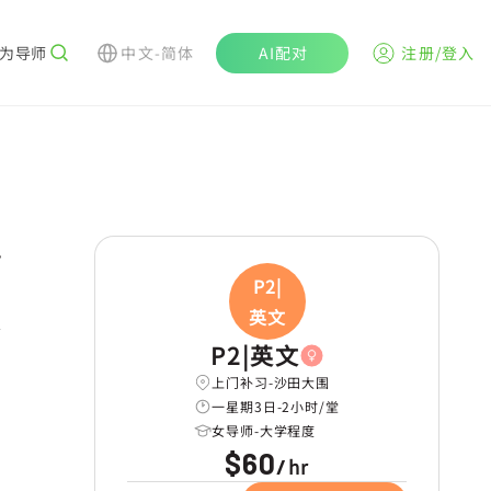
为导师
中文-简体
AI配对
注册/登入
r
P2|
英文
学
P2|英文
上门补习-沙田大围
一星期3日-2小时/堂
女导师-大学程度
$60
hr
/