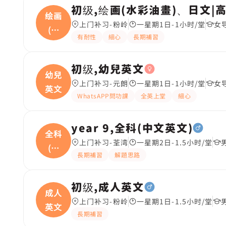
初级,绘画(水彩油畫)、日文|
绘画
上门补习-粉岭
一星期1日-1小时/堂
女
(水
有耐性
細心
長期補習
彩
初级,幼兒英文
幼兒
上门补习-元朗
一星期1日-1小时/堂
女
英文
WhatsAPP問功課
全英上堂
細心
year 9,全科(中文英文)
全科
上门补习-荃湾
一星期2日-1.5小时/堂
(中
長期補習
解題思路
文
初级,成人英文
成人
上门补习-粉岭
一星期1日-1.5小时/堂
英文
長期補習