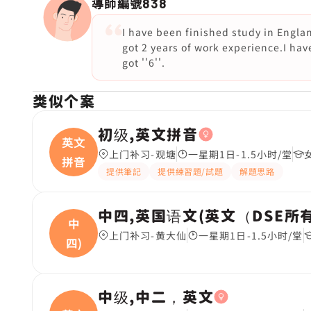
導師編號
838
I have been finished study in Englan
got 2 years of work experience.I hav
got ''6''.
类似个案
初级,英文拼音
英文
上门补习-观塘
一星期1日-1.5小时/堂
拼音
提供筆記
提供練習題/試題
解題思路
中四,英国语文(英文（DSE所
中
上门补习-黄大仙
一星期1日-1.5小时/堂
四)
中级,中二，英文