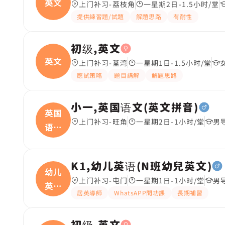
英文
上门补习-荔枝角
一星期2日-1.5小时/堂
提供練習題/試題
解題思路
有耐性
初级,英文
英文
上门补习-荃湾
一星期1日-1.5小时/堂
應試策略
題目講解
解題思路
小一,英国语文(英文拼音)
英国
上门补习-旺角
一星期2日-1小时/堂
男
语文
(
K1,幼儿英语(N班幼兒英文)
幼儿
上门补习-屯门
一星期1日-1小时/堂
男
英语
居英導師
WhatsAPP問功課
長期補習
(
初级,英文