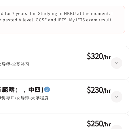
d for 7 years. I'm Studying in HKBU at the moment. I
e pasted A level, GCSE and IETS. My IETS exam result
$320
/
hr
女导师-全职补习
$230
有範疇），中四)
/
hr
男导师/女导师-大学程度
$250
/
hr