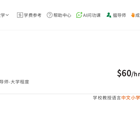
教学
学费参考
帮助中心
AI问功课
揾导师
成
$60
/
h
导师-大学程度
学校教授语言
中文小