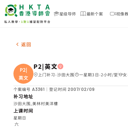
星级导师
最新个案
视像
女-1名 P2|英文，沙田大围 补习推介
返回
P2|英文
P2|
上门补习-沙田大围
一星期3日-2小时/堂
女
英文
个案编号
A3361
｜登记时间
2007/02/09
补习地址
沙田大围,美林村美洋樓
上课时间
星期日

 六
