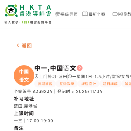
星级导师
最新个案
视像
女-1名 中一,中国语文，蓝田 补习推介
返回
中一,中国语文
中国
上门补习-蓝田
一星期1日-1.5小时/堂
女导
语文
長期補習
互動教學
課程設計
題目講解
解
个案编号
A339234
｜登记时间
2025/11/04
补习地址
蓝田,麗港城
上课时间
一三｜17:00-19:00
备注