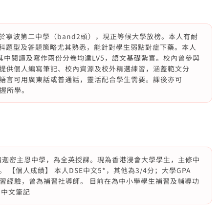
於寧波第二中學（band2頭），現正等候大學放榜。本人有耐
文科題型及答題策略尤其熟悉，能針對學生弱點對症下藥。本人
，其中閱讀及寫作兩份分卷均達LV5，語文基礎紮實。校內曾參與
提供個人編寫筆記、校內資源及校外精選練習，涵蓋範文分
語言可用廣東話或普通話，靈活配合學生需要。課後亦可
掌握所學。
，讀迦密主恩中學，為全英授課。現為香港浸會大學學生，主修中
【個人成績】 本人DSE中文5*，其他為3/4分；大學GPA
年補習經驗，曾為補習社導師。 目前在為中小學學生補習及輔導功
中中文筆記