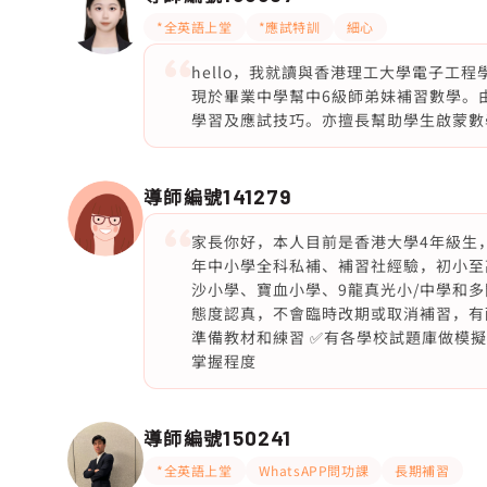
*全英語上堂
*應試特訓
細心
hello，我就讀與香港理工大學電子工程學
現於畢業中學幫中6級師弟妹補習數學。由
學習及應試技巧。亦擅長幫助學生啟蒙數
導師編號
141279
家長你好，本人目前是香港大學4年級生，在
年中小學全科私補、補習社經驗，初小至
沙小學、寶血小學、9龍真光小/中學和
態度認真，不會臨時改期或取消補習，有
準備教材和練習 ✅有各學校試題庫做模擬
掌握程度
導師編號
150241
*全英語上堂
WhatsAPP問功課
長期補習