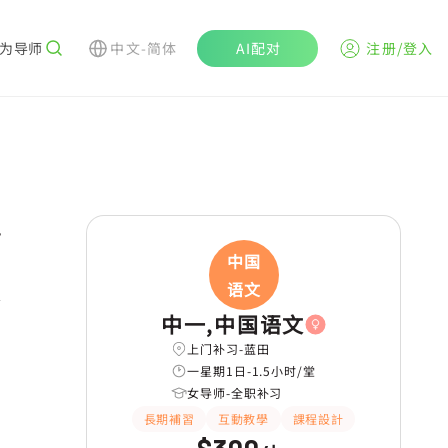
为导师
中文-简体
AI配对
注册/登入
r
中国
语文
学
中一,中国语文
上门补习-蓝田
一星期1日-1.5小时/堂
女导师-全职补习
長期補習
互動教學
課程設計