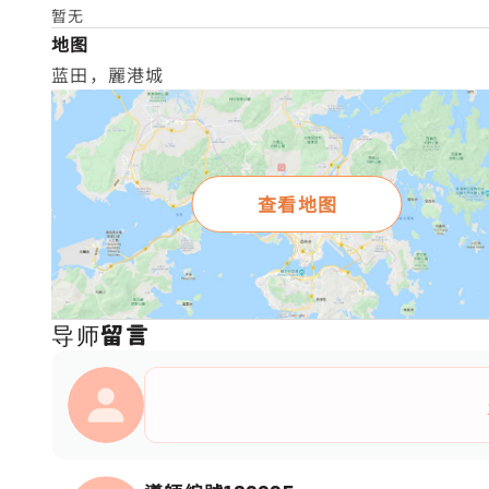
暂无
地图
蓝田，麗港城
查看地图
导师留言