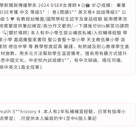
播學系 2024 DSER女導師👩🏻‍🏫 💯📋成績： 畢業
DSE考獲 中文 等級5* ｜ 卷1閱讀5** 英文卷4 說話等級5* 公
cs 等級 5 💖 有教授幼稚園/國際學校生認字及會話經驗 能用標準流
按需要提供筆記練習/高分作文範例/ ✅下課後可Wts解答功課問
 🔍[關於導師] 本人有中小學生拔尖補底私補/入校輔導經驗 學
家小學 嘉諾撒聖家書院 聖公會聖十架小學 天主教伍華小學 迦
書院 德信中學 等 教學態度認真 嚴謹，有熱誠及耐心教導學生進
因材施教，用多元方法幫助學生溫習備考。擅長用有趣方式提升
熟悉中國文化，中史校內試成績5**，有中文辯論、擔任司儀、
高中英文1直全班第1
 5 math 5**history 4 .本人有2年私補補習經驗，日常有指導小
學習； .可提供本人編寫的中1至中6個人筆記