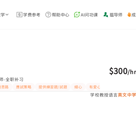
教学
学费参考
帮助中心
AI问功课
揾导师
成
$300
/
h
师-全职补习
題思路
應試策略
提供練習題/試題
細心
有愛心
有耐性
学校教授语言
英文中