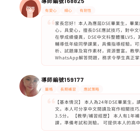
導師編號
168825
有愛心
細心
有耐性
家長您好！本人為應屆DSE畢業生，畢業
心，具愛心，擅長DSE應試技巧，對中
在學成績優異，DSE中文科整體獲LV5
輔導低年級同學課業，具備指導經驗。可
析、試題庫及寫作素材，資源豐富。教學
WhatsApp解答問題，務求令學生真正
導師編號
159177
嚴格
長期補習
應試策略
【基本情況】 本人為24年DSE畢業生
文。本人可分享中文閱讀及寫作相關技巧。 
3.5分。 【教學/補習經歷】 本人有1
課，準備考試和測驗。 可提供本人的高