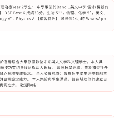
療Year 2學生； 中學畢業於Band 1英文中學 優才(楊殷有
DSE Best 6 成績33分，生物 5**，物理、化學 5*，英文、
Biology A*，Physics A 【補習特色】 可提供24小時 WhatsApp
，現於香港浸會大學修讀數位未來與人文學科文理學士。本人具
答題技巧有切身經驗與深入理解。 實際教學經驗：曾於補習社任
耐心解釋複雜概念。 全人發展視野：曾擔任中學生涯規劃組主
與目標設定能力。 本人樂於與學生溝通，旨在幫助他們建立自
實質進步。 歡迎聯絡！