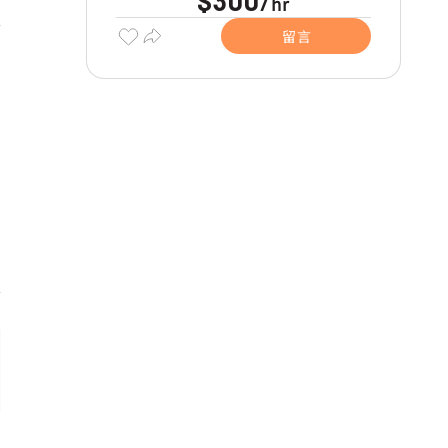
$300
hr
/
留言