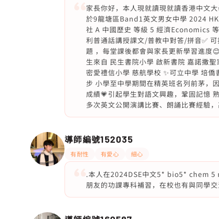
家長你好，本人現就讀現就讀香港中文大學新聞與傳
於9龍塘區Band1英文男女中學 2024 HK
社 A 中國歷史 等級 5 經濟Economi
利普通話講授課文/普教中對答/拼音✅ 可
題 ，每堂課後都會與家長更新學習進度😊
生來自 民生書院小學 啟新書院 嘉諾撒聖
密愛禮信小學 慈航學校 ✨可立中學 培僑
步 小學至中學期間在精英班名列前茅，
成績💗引起學生對語文興趣，鞏固記憶 
多次英文公開演講比賽、朗誦比賽經驗，
導師編號
152035
有耐性
有愛心
細心
.本人在2024DSE中文5* bio5* chem
朋友的功課專科補習，在校也有與同學交流