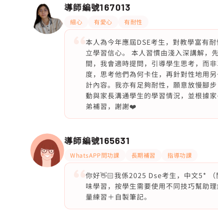
導師編號
167013
細心
有愛心
有耐性
本人為今年應屆DSE考生，對教學富有
立學習信心。 本人習慣由淺入深講解，
間，我會適時提問，引導學生思考，而非
度，思考他們為何卡住，再針對性地用另
計內容。我亦有足夠耐性，願意放慢腳步
動與家長溝通學生的學習情況，並根據家
弟補習，謝謝❤️
導師編號
165631
WhatsAPP問功課
長期補習
指導功課
你好👋🏻我係2025 Dse考生，中文5
味學習，按學生需要使用不同技巧幫助理
量練習＋自製筆記。