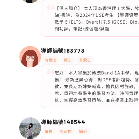
【個人簡介】 本人現為香港理工大學，物理治
娣)書院，為2024年DSE考生 【導師資歷】 
數學 5 IELTS：Overall 7.5 IGCSE：
問功課，筆記/練習題/試題
導師編號
163773
有耐性
細心
有愛心
您好！本人畢業於傳統Band 1A中學
備： 最新應試心得：對DSE考評趨勢、
教，並長期為妹妹輔導，擅長因材施教，
席，重視培養學生的學習方法、時間管理
信、掌握高效學習策略，並在學業上取得
導師編號
148544
嚴格
有耐性
細心