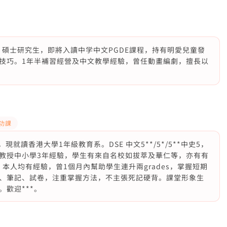
）碩士研究生，即將入讀中学中文PGDE課程，持有明愛兒童發
技巧。1年半補習經營及中文教學經驗，曾任動畫編劇，擅長以
問功課
現就讀香港大學1年級教育系。DSE 中文5**/5*/5**中史5，
教授中小學3年經驗，學生有來自名校如拔萃及華仁等，亦有有
尖，本人均有經驗，曾1個月內幫助學生連升兩grades，掌握短期
、筆記、試卷，注重掌握方法，不主張死記硬背。課堂形象生
歡迎***。