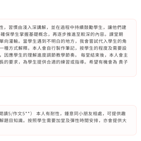
耐性，習慣由淺入深講解，並在過程中持續鼓勵學生，讓他們建
先確保學生掌握基礎概念，再逐步推進至較深的內容。課堂期
單向灌輸。當學生遇到不明白的地方，我會嘗試代入學生的角
一種方式解釋。本人會自行製作筆記，按學生的程度及需要設
，因應學生的理解進度調節教學節奏。 每堂結束後，本人會主
長的要求，為學生提供合適的練習或指導。希望有機會為 貴子
* （閱讀5/作文5**） 本人有耐性，鍾意同小朋友相處，可提供趣
解題目知識。按照學生需要加堂及彈性時間安排，亦會提供大