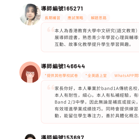
導師編號
165271
長期補習
應試策略
解題思路
本人為香港教育大學中文研究(語文教育
展導師證書，熟悉青少年學習心理與輔導
互動、故事化教學提升學生學習興趣。
導師編號
146644
*提供其他學校試卷
*全英語上堂
WhatsAPP
家長你好，本人畢業於band1A傳統名校，
本人有耐性，細心。本人有私補經驗，有
Band 2/3中學，因此無論是補底或拔
有效增進學業成績技巧。同時會提供練習
動，能留住學生專注力，善於具體化概念。
導師編號
153697