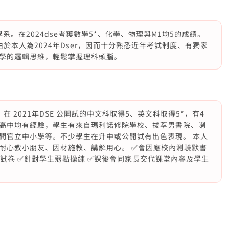
系。在2024dse考獲數學5*、化學、物理與M1均5的成績。
於本人為2024年Dser，因而十分熟悉近年考試制度、有獨家
學的邏輯思維，輕鬆掌握理科頭腦。
 2021年DSE 公開試的中文科取得5、英文科取得5*，有4
高中均有經驗，學生有來自瑪利諾修院學校、拔萃男書院、喇
多間官立中小學等。不少學生在升中或公開試有出色表現。 本人
耐心教小朋友、因材施教、講解用心。 ✅會因應校內測驗默書
試卷 ✅針對學生弱點操練 ✅課後會同家長交代課堂內容及學生