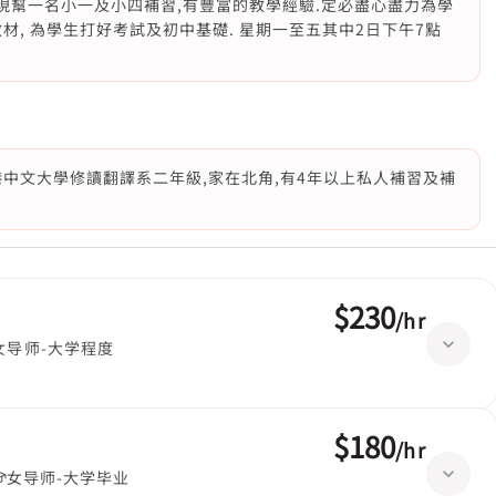
, 現幫一名小一及小四補習,有豐富的教學經驗.定必盡心盡力為學
材, 為學生打好考試及初中基礎. 星期一至五其中2日下午7點
中文大學修讀翻譯系二年級,家在北角,有4年以上私人補習及補
$230
/
hr
女导师-大学程度
$180
/
hr
女导师-大学毕业