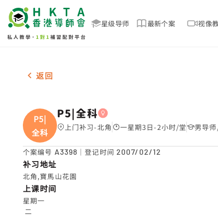
星级导师
最新个案
视像
女-1名 P5|全科，北角 补习推介
返回
P5|全科
P5|
上门补习-北角
一星期3日-2小时/堂
男导师
全科
个案编号
A3398
｜登记时间
2007/02/12
补习地址
北角,寶馬山花園
上课时间
星期一

 二
