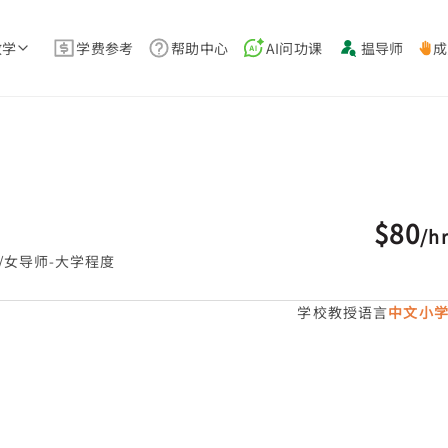
教学
学费参考
帮助中心
AI问功课
揾导师
成
$80
/
h
/女导师-大学程度
学校教授语言
中文小