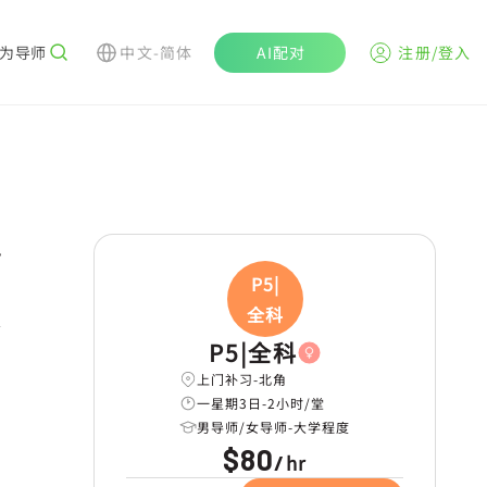
为导师
中文-简体
AI配对
注册/登入
r
P5|
全科
学
P5|全科
上门补习-北角
一星期3日-2小时/堂
男导师/女导师-大学程度
$80
hr
/