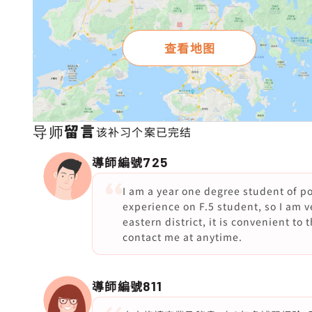
查看地图
导师留言
该补习个案已完结
導師編號
725
I am a year one degree student of po
experience on F.5 student, so I am ve
eastern district, it is convenient to 
contact me at anytime.
導師編號
811