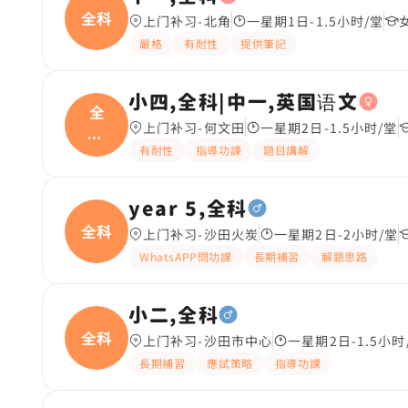
全科
上门补习-北角
一星期1日-1.5小时/堂
嚴格
有耐性
提供筆記
小四,全科|中一,英国语文
全
上门补习-何文田
一星期2日-1.5小时/堂
科|
有耐性
指導功課
題目講解
中一
year 5,全科
全科
上门补习-沙田火炭
一星期2日-2小时/堂
WhatsAPP問功課
長期補習
解題思路
小二,全科
全科
上门补习-沙田市中心
一星期2日-1.5小时
長期補習
應試策略
指導功課