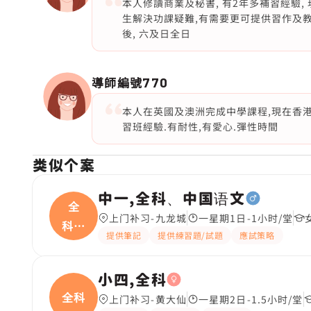
本人修讀商業及秘書, 有2年多補習經驗
生解決功課疑難,有需要更可提供習作及教
後, 六及日全日
導師編號
770
本人在英國及澳洲完成中學課程,現在香港
習班經驗.有耐性,有愛心.彈性時間
类似个案
中一,全科、中国语文
全
上门补习-九龙城
一星期1日-1小时/堂
科、
提供筆記
提供練習題/試題
應試策略
中国
小四,全科
全科
上门补习-黄大仙
一星期2日-1.5小时/堂