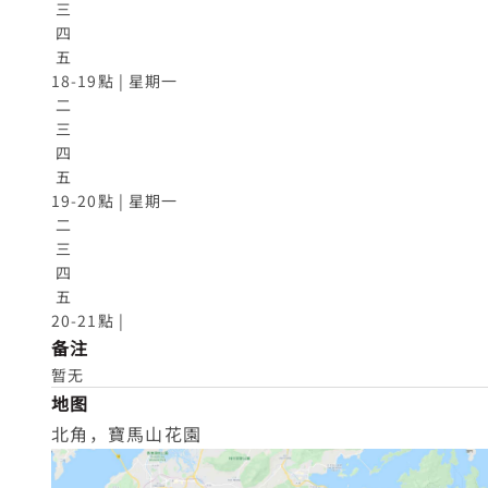
 三

 四

 五

18-19點 | 星期一

 二

 三

 四

 五

19-20點 | 星期一

 二

 三

 四

 五

20-21點 |
备注
暂无
地图
北角，寶馬山花園