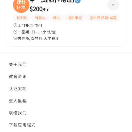
中一,理科(+地理)
理科
(+地
$200
/
hr
有耐性
有愛心
細心
提供筆記
提供練習題/試題
課程
上门补习-屯门
一星期1日-1.5小时/堂
男导师/女导师-大学程度
关于我们
教育资讯
认证奖项
重大里程
联络我们
下载应用程式