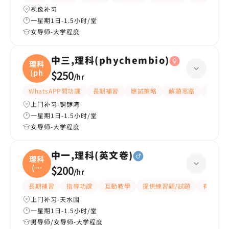
视像补习
一星期1日-1.5小时/堂
女导师-大学程度
中三,理科(phychembio)
理科
(ph
$250
/
hr
WhatsAPP問功課
長期補習
應試策略
解題思路
題目講
上门补习-铜锣湾
一星期1日-1.5小时/堂
女导师-大学程度
中一,理科(英文卷)
理科
(英
$200
/
hr
文
長期補習
指導功課
互動教學
提供練習題/試題
有耐性
上门补习-天水围
一星期1日-1.5小时/堂
男导师/女导师-大学程度