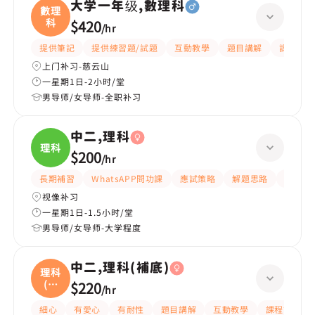
大学一年级,數理科
數理
科
$420
/
hr
提供筆記
提供練習題/試題
互動教學
題目講解
課程設計
上门补习-慈云山
一星期1日-2小时/堂
男导师/女导师-全职补习
中二,理科
理科
$200
/
hr
長期補習
WhatsAPP問功課
應試策略
解題思路
題目講
视像补习
一星期1日-1.5小时/堂
男导师/女导师-大学程度
中二,理科(補底)
理科
(補
$220
/
hr
底
細心
有愛心
有耐性
題目講解
互動教學
課程設計