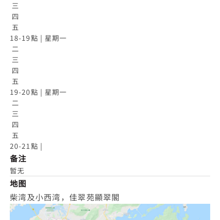
 三

 四

 五

18-19點 | 星期一

 二

 三

 四

 五

19-20點 | 星期一

 二

 三

 四

 五

20-21點 |
备注
暂无
地图
柴湾及小西湾，佳翠苑顯翠閣