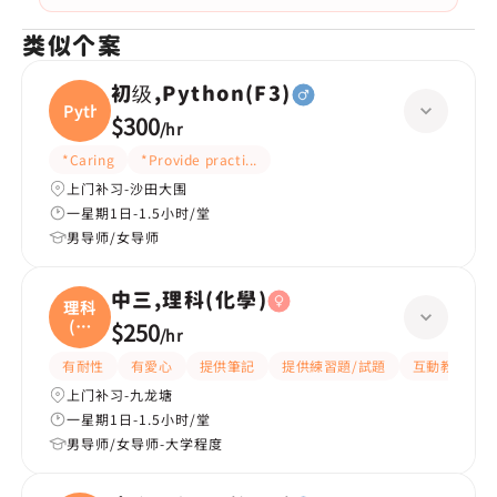
类似个案
初级,Python(F3)
Pytho
$300
/
hr
*Caring
*Provide practice questions/test questions
上门补习-沙田大围
一星期1日-1.5小时/堂
男导师/女导师
中三,理科(化學)
理科
(化
$250
/
hr
學
有耐性
有愛心
提供筆記
提供練習題/試題
互動教學
上门补习-九龙塘
一星期1日-1.5小时/堂
男导师/女导师-大学程度