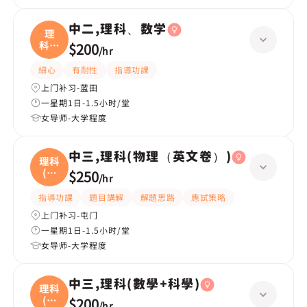
中二,理科、数学
理
科、
$200
/
hr
数学
細心
有耐性
指導功課
上门补习-蓝田
一星期1日-1.5小时/堂
女导师-大学程度
中三,理科(物理（英文卷）)
理科
(物
$250
/
hr
理
指導功課
題目講解
解題思路
應試策略
上门补习-屯门
一星期1日-1.5小时/堂
女导师-大学程度
中三,理科(數學+科學)
理科
(數
$200
/
hr