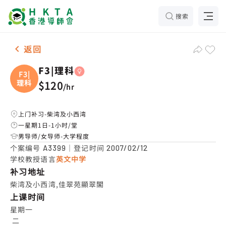
搜索
女-1名 F3|理科，柴湾及小西湾 补习推介
返回
F3|理科
F3|
理科
$120
/
hr
上门补习-柴湾及小西湾
一星期1日-1小时/堂
男导师/女导师-大学程度
个案编号
｜登记时间
A3399
2007/02/12
学校教授语言
英文中学
补习地址
柴湾及小西湾,佳翠苑顯翠閣
上课时间
星期一

 二
