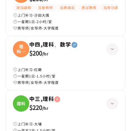
學
題目講解
互動教學
長期補習
應試策略
指導功課
提
上门补习-沙田大围
一星期1日-2小时/堂
男导师/女导师-大学程度
中四,理科、数学
理
科、
$200
/
hr
数学
上门补习-红磡
一星期1日-1.5小时/堂
男导师/女导师-大学程度
中三,理科
理科
$220
/
hr
上门补习-大埔
一至五2日-1.5小时/堂