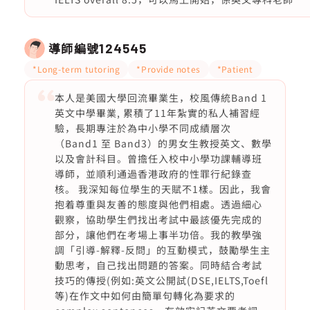
導師編號
124545
*Long-term tutoring
*Provide notes
*Patient
本人是美國大學回流畢業生，校風傳統Band 1
英文中學畢業, 累積了11年紮實的私人補習經
驗，長期專注於為中小學不同成績層次
（Band1 至 Band3）的男女生教授英文、數學
以及會計科目。曾擔任入校中小學功課輔導班
導師，並順利通過香港政府的性罪行紀錄查
核。 我深知每位學生的天賦不1樣。因此，我會
抱着尊重與友善的態度與他們相處。透過細心
觀察，協助學生們找出考試中最該優先完成的
部分，讓他們在考場上事半功倍。我的教學強
調「引導-解釋-反問」的互動模式，鼓勵學生主
動思考，自己找出問題的答案。同時結合考試
技巧的傳授(例如:英文公開試(DSE,IELTS,Toefl
等)在作文中如何由簡單句轉化為要求的