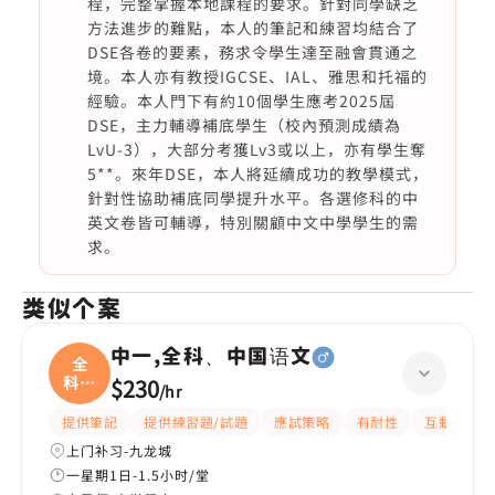
程，完整掌握本地課程的要求。針對同學缺乏
方法進步的難點，本人的筆記和練習均結合了
DSE各卷的要素，務求令學生達至融會貫通之
境。本人亦有教授IGCSE、IAL、雅思和托福的
經驗。本人門下有約10個學生應考2025屆
DSE，主力輔導補底學生（校內預測成績為
LvU-3），大部分考獲Lv3或以上，亦有學生奪
5**。來年DSE，本人將延續成功的教學模式，
針對性協助補底同學提升水平。各選修科的中
英文卷皆可輔導，特別關顧中文中學學生的需
求。
类似个案
中一,全科、中国语文
全
科、
$230
/
hr
中国
提供筆記
提供練習題/試題
應試策略
有耐性
互動教學
上门补习-九龙城
一星期1日-1.5小时/堂