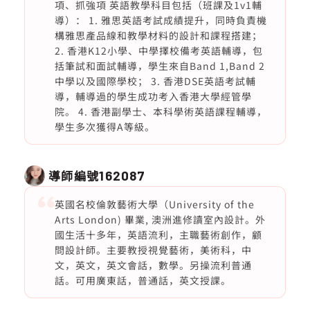
項、抓強項 英語教學科目包括（班課及1v1輔
導）： 1. 雅思英語考試成績提升，同時負責機
構雅思產品線和教學材料的設計和課程搭建；
2. 香港K12小學、中學擇校備考英語輔導，包
括筆試和面試輔導，學生來自Band 1,Band 2
中學以及國際學校； 3. 香港DSE英語考試輔
導，輔導過的學生成功考入香港大學經管學
院。 4. 香港副學士、本科學術英語課程輔導，
學生多次獲得A等級。
導師編號
162087
英國名校倫敦藝術大學（University of the
Arts London) 畢業, 澳洲進修讀室內設計。外
國生活十多年，英語流利，主職藝術創作，顧
問設計師。主要教授視覺藝術，美術科，中
文，英文，英文會話，數學。另操流利普通
話。可用廣東話，普通話，英文授課。