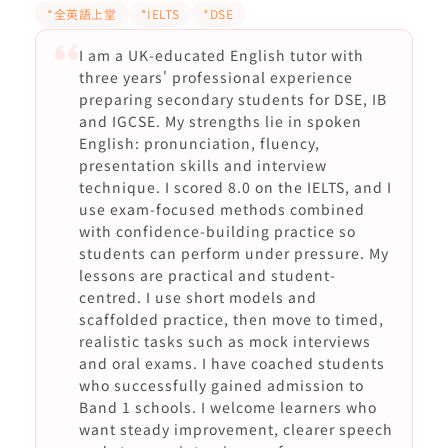
*全英語上堂
*IELTS
*DSE
I am a UK-educated English tutor with
three years' professional experience
preparing secondary students for DSE, IB
and IGCSE. My strengths lie in spoken
English: pronunciation, fluency,
presentation skills and interview
technique. I scored 8.0 on the IELTS, and I
use exam-focused methods combined
with confidence-building practice so
students can perform under pressure. My
lessons are practical and student-
centred. I use short models and
scaffolded practice, then move to timed,
realistic tasks such as mock interviews
and oral exams. I have coached students
who successfully gained admission to
Band 1 schools. I welcome learners who
want steady improvement, clearer speech