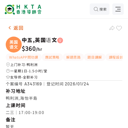
搜索
女-1名 中五,英国语文，鸭利洲 补习推介
返回
中五,英国语文
英国
语文
$360
/
hr
WhatsAPP問功課
應試策略
解題思路
題目講解
課程設計
上门补习-鸭利洲
一星期1日-1.5小时/堂
女导师-全职补习
个案编号
｜登记时间
A343169
2026/01/24
补习地址
鸭利洲,海怡半島
上课时间
二三｜17:00-19:00
备注
暂无