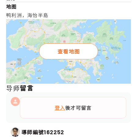
地图
鸭利洲，海怡半島
查看地图
导师留言
登入
後才可留言
導師編號
162252