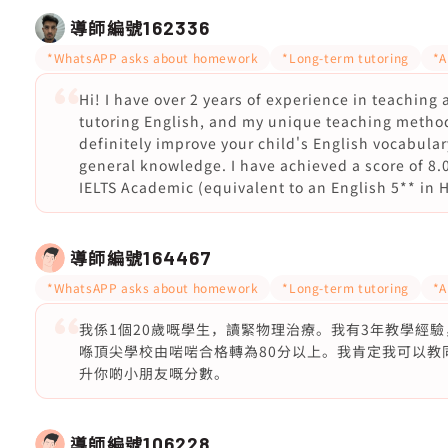
導師編號
162336
*WhatsAPP asks about homework
*Long-term tutoring
*A
Hi! I have over 2 years of experience in teaching
tutoring English, and my unique teaching method
definitely improve your child's English vocabula
general knowledge. I have achieved a score of 8.0
IELTS Academic (equivalent to an English 5** in 
導師編號
164467
*WhatsAPP asks about homework
*Long-term tutoring
*A
我係1個20歲嘅學生，讀緊物理治療。我有3年教學經驗
喺頂尖學校由啱啱合格轉為80分以上。我肯定我可以教
升你啲小朋友嘅分數。
導師編號
106228