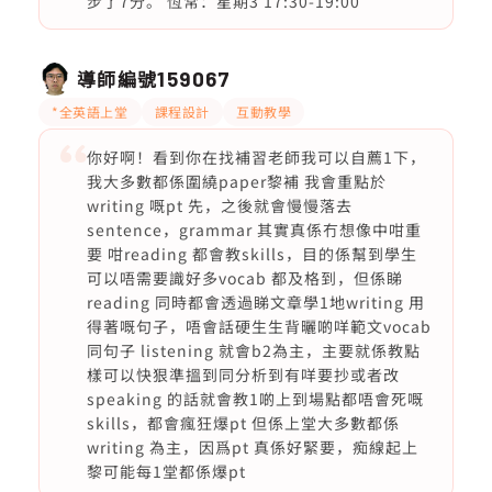
步了7分。 恆常：星期3 17:30-19:00
導師編號
159067
*全英語上堂
課程設計
互動教學
你好啊！看到你在找補習老師我可以自薦1下，
我大多數都係圍繞paper黎補 我會重點於
writing 嘅pt 先，之後就會慢慢落去
sentence，grammar 其實真係冇想像中咁重
要 咁reading 都會教skills，目的係幫到學生
可以唔需要識好多vocab 都及格到，但係睇
reading 同時都會透過睇文章學1地writing 用
得著嘅句子，唔會話硬生生背曬啲咩範文vocab
同句子 listening 就會b2為主，主要就係教點
樣可以快狠準搵到同分析到有咩要抄或者改
speaking 的話就會教1啲上到場點都唔會死嘅
skills，都會瘋狂爆pt 但係上堂大多數都係
writing 為主，因爲pt 真係好緊要，痴線起上
黎可能每1堂都係爆pt