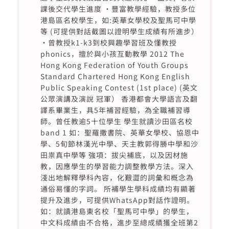
課後交代學生進度 ·豐富教學經驗，教授多位
港島區名校學生，如:英華女學校及聖馬可中學
等 (可提供對話截圖以證明學生成績有所進步）
·曾教授k1-k3到校興趣學習班及懂教授
phonics，擅於與小孩互動教學 2012 The
Hong Kong Federation of Youth Groups
Standard Chartered Hong Kong English
Public Speaking Contest (1st place) (英文
公眾演講及演說 冠軍） 香港都會大學語言及翻
譯系畢業生，具5年補習經驗，為全職補習導
師。曾任教逾5十位學生 學生就讀沙田區名校
band 1 如：聖羅撒書院、英華女學校、協恩中
學、5旬節林漢光中學、天主教郭得勝中學和沙
田祟真中學等 強項：拔尖補底，以及因材施
教，因應學生的學習能力調整教學方法。深入
淺出地解釋學科內容，化艱澀的詞彙和概念為
通俗易懂的字詞。 所補學生學科成績均有顯著
提升及進步，可提供WhatsApp對話作證明。
如：就讀港島東名校「聖馬可中學」的學生，
中文科成績由不合格，進步至總成績獲全班第2