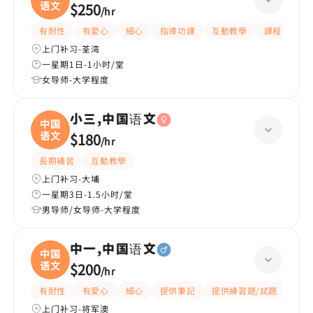
语文
$250
/
hr
有耐性
有愛心
細心
指導功課
互動教學
課程設計
上门补习-荃湾
一星期1日-1小时/堂
女导师-大学程度
小三,中国语文
中国
语文
$180
/
hr
長期補習
互動教學
上门补习-大埔
一星期3日-1.5小时/堂
男导师/女导师-大学程度
中一,中国语文
中国
语文
$200
/
hr
有耐性
有愛心
細心
提供筆記
提供練習題/試題
題目
上门补习-将军澳