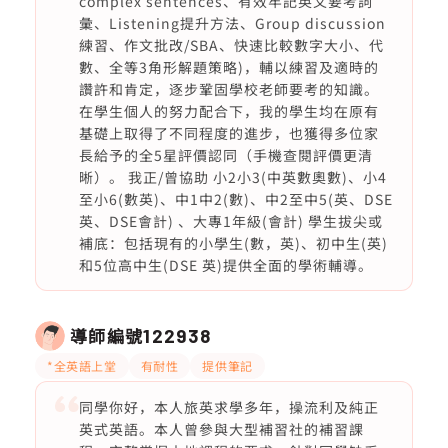
complex sentences、有效牢記英文要考詞
彙、Listening提升方法、Group discussion
練習、作文批改/SBA、快速比較數字大小、代
數、全等3角形解題策略)，輔以練習及適時的
讚許和肯定，逐步鞏固學校老師要考的知識。
在學生個人的努力配合下，我的學生均在原有
基礎上取得了不同程度的進步，也獲得多位家
長給予的全5星評價認同（手機查閱評價更清
晰）。 我正/曾協助 小2小3(中英數奧數)、小4
至小6(數英)、中1中2(數)、中2至中5(英、DSE
英、DSE會計) 、大專1年級(會計) 學生拔尖或
補底：包括現有的小學生(數，英)、初中生(英)
和5位高中生(DSE 英)提供全面的學術輔導。
導師編號
122938
*全英語上堂
有耐性
提供筆記
同學你好，本人旅英求學多年，操流利及純正
英式英語。本人曾參與大型補習社的補習課