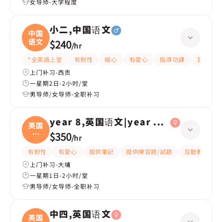
女导师-大学程度
小二,中国语文
中国
语文
$240
/
hr
*全英語上堂
有耐性
細心
有愛心
指導功課
互動教學
上门补习-西贡
一星期2日-2小时/堂
男导师/女导师-全职补习
year 8,英国语文|year 6,英国语文
英国
语
$350
/
hr
文|
有耐性
有愛心
提供筆記
提供練習題/試題
互動教學
上门补习-大埔
一星期1日-2小时/堂
男导师/女导师-全职补习
中四,英国语文
英国