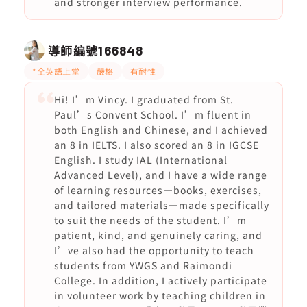
and stronger interview performance.
導師編號
166848
*全英語上堂
嚴格
有耐性
Hi! I’m Vincy. I graduated from St.
Paul’s Convent School. I’m fluent in
both English and Chinese, and I achieved
an 8 in IELTS. I also scored an 8 in IGCSE
English. I study IAL (International
Advanced Level), and I have a wide range
of learning resources—books, exercises,
and tailored materials—made specifically
to suit the needs of the student. I’m
patient, kind, and genuinely caring, and
I’ve also had the opportunity to teach
students from YWGS and Raimondi
College. In addition, I actively participate
in volunteer work by teaching children in