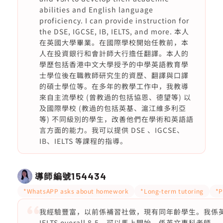
abilities and English language
proficiency. I can provide instruction for
the DSE, IGCSE, IB, IELTS, and more. 本人
在英國大學畢業。在國際學校開始任教前，本
人在投資銀行和會計師大行擔任翻譯。本人的
學歷包括香港中文大學授予的中學英語教育學
士學位後在職教師研究生的資歷、翻譯與口譯
的碩士學位等。在多年的教學工作中，我教導
來自主流學校 (曾教過的包括協恩、德望等) 以
及國際學校 (教過的包括英基、滬江維多利亞
等) 不同級別的學生，改善他們在學術和英語語
言方面的能力。我可以提供 DSE 、IGCSE、
IB、IELTS 等課程的指導。
導師編號
154434
*WhatsAPP asks about homework
*Long-term tutoring
*P
我經驗豐富，以前係補習社做，現有同年齡學生。我係英文
IELTS overall 8.5，可以馬上開始，係英文專科老師