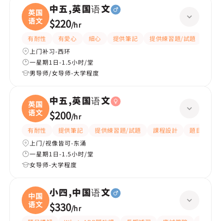
中五,英国语文
英国
语文
$220
/
hr
有耐性
有愛心
細心
提供筆記
提供練習題/試題
指導
上门补习-西环
一星期1日-1.5小时/堂
男导师/女导师-大学程度
中五,英国语文
英国
语文
$200
/
hr
有耐性
提供筆記
提供練習題/試題
課程設計
題目講解
上门/视像皆可-东涌
一星期1日-1.5小时/堂
女导师-大学程度
小四,中国语文
中国
语文
$330
/
hr