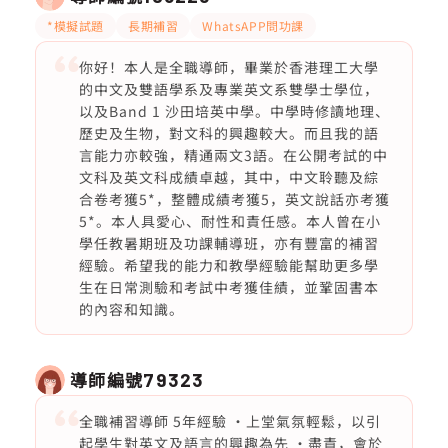
*模擬試題
長期補習
WhatsAPP問功課
你好！本人是全職導師，畢業於香港理工大學
的中文及雙語學系及專業英文系雙學士學位，
以及Band 1 沙田培英中學。中學時修讀地理、
歷史及生物，對文科的興趣較大。而且我的語
言能力亦較強，精通兩文3語。在公開考試的中
文科及英文科成績卓越，其中，中文聆聽及綜
合卷考獲5*，整體成績考獲5，英文說話亦考獲
5*。本人具愛心、耐性和責任感。本人曾在小
學任教暑期班及功課輔導班，亦有豐富的補習
經驗。希望我的能力和教學經驗能幫助更多學
生在日常測驗和考試中考獲佳績，並鞏固書本
的內容和知識。
導師編號
79323
全職補習導師 5年經驗 ·上堂氣氛輕鬆，以引
起學生對英文及語言的興趣為先 ·盡責，會於