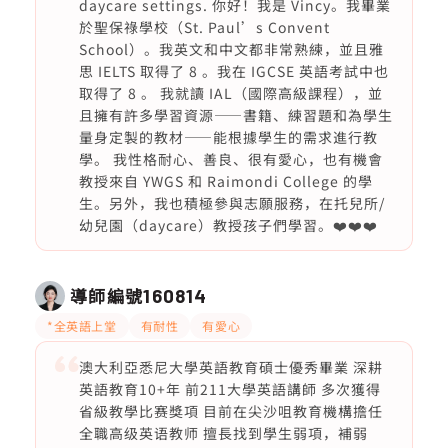
daycare settings. 你好！我是 Vincy。我畢業
於聖保祿學校（St. Paul’s Convent
School）。我英文和中文都非常熟練，並且雅
思 IELTS 取得了 8 。我在 IGCSE 英語考試中也
取得了 8 。 我就讀 IAL（國際高級課程），並
且擁有許多學習資源——書籍、練習題和為學生
量身定製的教材——能根據學生的需求進行教
學。 我性格耐心、善良、很有愛心，也有機會
教授來自 YWGS 和 Raimondi College 的學
生。另外，我也積極參與志願服務，在托兒所/
幼兒園（daycare）教授孩子們學習。❤️❤️❤️
導師編號
160814
*全英語上堂
有耐性
有愛心
澳大利亞悉尼大學英語教育碩士優秀畢業 深耕
英語教育10+年 前211大學英語講師 多次獲得
省級教學比赛獎項 目前在尖沙咀教育機構擔任
全職高级英语教师 擅長找到學生弱項，補弱