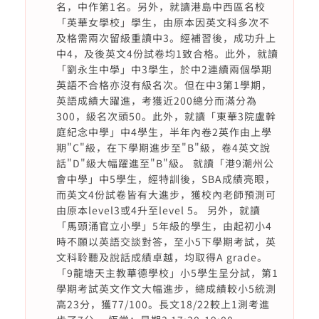
名，中作第1名。另外，就讀港島中西區名校
「英華女學校」學生，由原本因英文科多次不
及格需兩次留級重讀中3。經補習後，成功升上
中4，及後英文4份試卷均1致合格。此外，就讀
「劉永生中學」中3學生，於中2連續兩個學期
英語不合格亦沒有級名次。但在中3第1學期，
英語成績大躍進，考獲近200總分而滿分為
300，級名次頭50。此外，就讀「東華3院盧幹
庭紀念中學」中4學生，半年內卷2英作由上學
期"C"級，在下學期進步至"B"級，卷4英文說
話"D"級大幅躍進至"B"級。 就讀「港9潮州公
會中學」中5學生，經特訓後，SBA成績亮眼，
而英文4份試卷皆有大進步，獲校內老師預測可
由原本level3或4升至level 5。 另外，就讀
「馬頭涌官立小學」5年級的學生，由起初小4
時不願以英語交談對答，至小5下學期考試，英
文科聆聽及說話成績卓越，均取得A grade。
「9龍塘天主教華德學校」小5學生呈分試，第1
學期考試英文作文大幅進步，總成績較小5統測
高23分，獲77/100。長文18/22較上1測考進