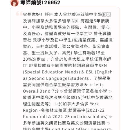
導師編號
126652
家長你好！👋🏻 本人曾於香港就讀中小學🇭🇰
及後到加拿大多倫多留學🇨🇦 有超過5年接觸
中、小學及幼稚園學生的經驗，有耐性、愛心
及責任心，會盡責教好每一位學生🤍 曾任職補
習社 教導小學及初中學生(包括聖保羅、嘉諾撒
聖心、天神嘉諾撒、聖公會聖雅各、聖公會奉
基、聖士提反女子、真光) 學生有顯著15至
20%進步￼ ，亦曾於加拿大私立學校任職老師
👍🏿 經常接觸有不同需要的特別教育學生SEN
(Special Education Needs) & ESL (English
as Second Language)Students，了解學生
需要同提供適合學生既學習方法🌟 ✨ Ielts
Overall Band 7分 ✨曾就讀灣仔區名校小學 ✨
於香港中學多次考獲全級頭15(包括中英數通地
理生物歷史等） ✨於加拿大多倫多 York
Region -名校林立校區 就讀高中(2021-22
honour roll & 2022-23 ontario scholars) ✨
多年參加英文朗誦比賽及英文公開演講比賽 ✨
獲取多間大學Conditional Offer ; University