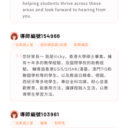
helping students thrive across these
areas and look forward to hearing from
you.
導師編號
154966
*全英語上堂
提供練習題/試題
長期補習
您好家長～ 我是Vicky，香港大學碩士畢業。擁
有十年多的教學經驗，及國際學校的助教經
驗。 輔導過香港GSIS/SISHK/漢基，澳門TIS和
聯國學校等的學生。以及教過日韓泰，德國，
西班牙等多地學生。專註全科功課，耐心並喜
歡教育，能善用方法，讓課程融入生活，以教
導學生學習方法。
導師編號
103961
*全英語上堂
嚴格
有耐性