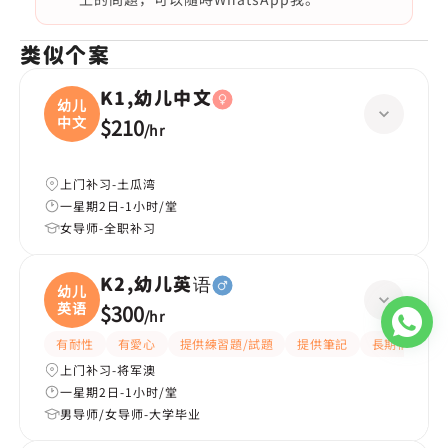
类似个案
K1,幼儿中文
幼儿
中文
$210
/
hr
上门补习-土瓜湾
一星期2日-1小时/堂
女导师-全职补习
K2,幼儿英语
幼儿
英语
$300
/
hr
有耐性
有愛心
提供練習題/試題
提供筆記
長期補習
上门补习-将军澳
一星期2日-1小时/堂
男导师/女导师-大学毕业