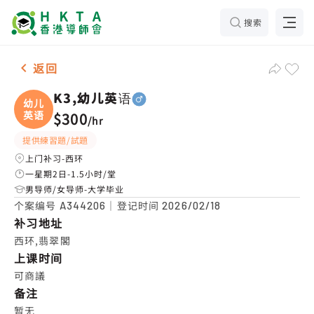
搜索
男-1名 K3,幼儿英语，西环 补习推介
返回
K3,幼儿英语
幼儿
英语
$300
/
hr
提供練習題/試題
上门补习-西环
一星期2日-1.5小时/堂
男导师/女导师-大学毕业
个案编号
｜登记时间
A344206
2026/02/18
补习地址
西环,翡翠閣
上课时间
可商議
备注
暂无