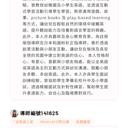
驗，曾教授幼稚園及小學生英語，並透過互動
式學習活動引導學生學習。熟悉運用遊戲、故
事、picture books 及 play-based learning
等方式，讓幼兒在輕鬆自然的環境中接觸英
語，提升聽說能力及培養對語言學習的興趣。
此外，本人亦具藝術及身心教育背景，為註冊
瑜伽導師及日本和諧粉彩正指導師，善於透過
創意活動與小朋友互動，讓幼兒在愉快及具安
全感的氛圍中建立對英語的信心。 本人性格耐
心、有愛心，喜歡與小朋友相處，能以全英語
或英語為主的互動方式與幼兒溝通，鼓勵小朋
友多聽、多說英語。此外，本人亦具學生面試
訓練經驗，曾協助學生準備名校升中及小學面
試，透過模擬面試及針對性練習，幫助學生提
升表達能力、自信心及臨場應對技巧。
導師編號
141625
*全英語上堂
WhatsAPP問功課
長期補習