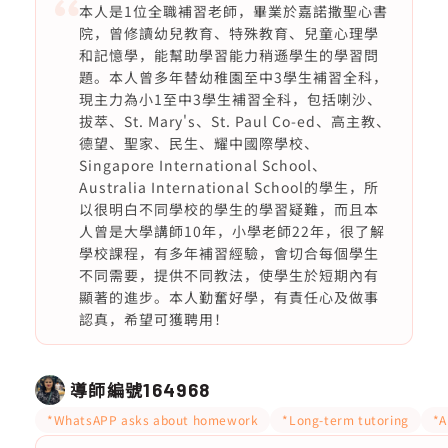
本人是1位全職補習老師，畢業於嘉諾撒聖心書
院，曾修讀幼兒教育、特殊教育、兒童心理學
和記憶學，能幫助學習能力稍遜學生的學習問
題。本人曾多年替幼稚園至中3學生補習全科，
現主力為小1至中3學生補習全科，包括喇沙、
拔萃、St. Mary's、St. Paul Co-ed、高主教、
德望、聖家、民生、耀中國際學校、
Singapore International School、
Australia International School的學生，所
以很明白不同學校的學生的學習疑難，而且本
人曾是大學講師10年，小學老師22年，很了解
學校課程，有多年補習經驗，會切合每個學生
不同需要，提供不同教法，使學生於短期內有
顯著的進步。本人勤奮好學，有責任心及做事
認真，希望可獲聘用！
導師編號
164968
*WhatsAPP asks about homework
*Long-term tutoring
*A