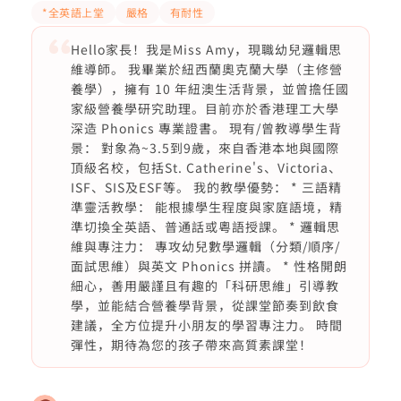
*全英語上堂
嚴格
有耐性
Hello家長！我是Miss Amy，現職幼兒邏輯思
維導師。 我畢業於紐西蘭奧克蘭大學（主修營
養學），擁有 10 年紐澳生活背景，並曾擔任國
家級營養學研究助理。目前亦於香港理工大學
深造 Phonics 專業證書。 現有/曾教導學生背
景： 對象為~3.5到9歲，來自香港本地與國際
頂級名校，包括St. Catherine's、Victoria、
ISF、SIS及ESF等。 我的教學優勢： * 三語精
準靈活教學： 能根據學生程度與家庭語境，精
準切換全英語、普通話或粵語授課。 * 邏輯思
維與專注力： 專攻幼兒數學邏輯（分類/順序/
面試思維）與英文 Phonics 拼讀。 * 性格開朗
細心，善用嚴謹且有趣的「科研思維」引導教
學，並能結合營養學背景，從課堂節奏到飲食
建議，全方位提升小朋友的學習專注力。 時間
彈性，期待為您的孩子帶來高質素課堂！