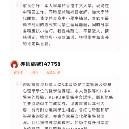
家長你好！本人畢業於香港中文大學，現時在
中環區工作，同時是兼職補習老師。從大學時
代開始，我便熱衷為中小學生補習，喜歡用最
簡單易明的方式幫助學生理解難題，同時分享
各種應試小技巧。我性格耐心、平易近人，情
緒穩定，擅於與小朋友溝通，獲得學生和家長
的肯定與喜愛。
導師編號
147758
有耐性
細心
指導功課
現就讀香港都會大學3年級榮譽商業管理及榮譽
心理學學位的雙學位課程。本人曾教導K1-中4
學生的經驗，K1-K3主要係中文認字，而其他係
主要協助學生完成功課、溫書默書及其他內
容，能有耐心地與學生相處，會細心聆聽和解
答學生的疑問，亦會向家長交代學生學習情
況。我也提供練習和教材。如學生有任何學習
上的問題，可以隨時WhatsApp我。