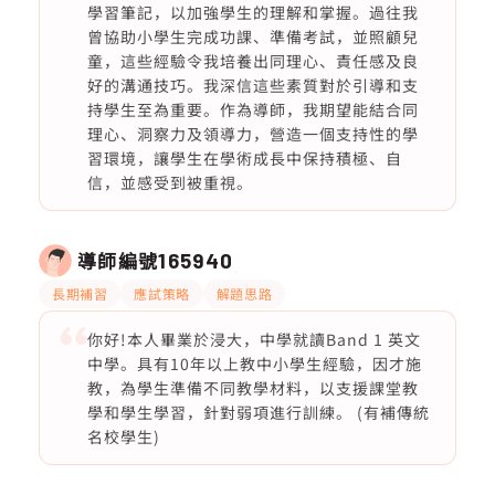
學習筆記，以加強學生的理解和掌握。過往我
曾協助小學生完成功課、準備考試，並照顧兒
童，這些經驗令我培養出同理心、責任感及良
好的溝通技巧。我深信這些素質對於引導和支
持學生至為重要。作為導師，我期望能結合同
理心、洞察力及領導力，營造一個支持性的學
習環境，讓學生在學術成長中保持積極、自
信，並感受到被重視。
導師編號
165940
長期補習
應試策略
解題思路
你好!本人畢業於浸大，中學就讀Band 1 英文
中學。具有10年以上教中小學生經驗，因才施
教，為學生準備不同教學材料，以支援課堂教
學和學生學習，針對弱項進行訓練。 (有補傳統
名校學生)