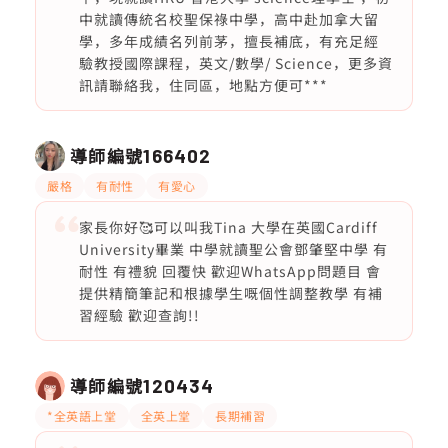
中就讀傳統名校聖保祿中學，高中赴加拿大留
學，多年成績名列前茅，擅長補底，有充足經
驗教授國際課程，英文/數學/ Science，更多資
訊請聯絡我，住同區，地點方便可***
導師編號
166402
嚴格
有耐性
有愛心
家長你好🥰可以叫我Tina 大學在英國Cardiff
University畢業 中學就讀聖公會鄧肇堅中學 有
耐性 有禮貌 回覆快 歡迎WhatsApp問題目 會
提供精簡筆記和根據學生嘅個性調整教學 有補
習經驗 歡迎查詢!!
導師編號
120434
*全英語上堂
全英上堂
長期補習