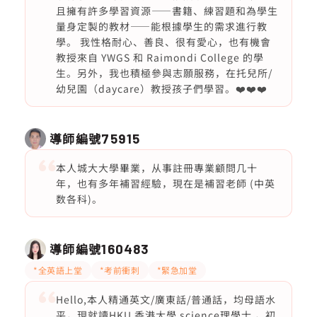
且擁有許多學習資源——書籍、練習題和為學生
量身定製的教材——能根據學生的需求進行教
學。 我性格耐心、善良、很有愛心，也有機會
教授來自 YWGS 和 Raimondi College 的學
生。另外，我也積極參與志願服務，在托兒所/
幼兒園（daycare）教授孩子們學習。❤️❤️❤️
導師編號
75915
本人城大大學畢業，从事註冊專業顧問几十
年，也有多年補習經驗，現在是補習老師 (中英
数各科)。
導師編號
160483
*全英語上堂
*考前衝刺
*緊急加堂
Hello,本人精通英文/廣東話/普通話，均母語水
平，現就讀HKU 香港大學 science理學士 ，初