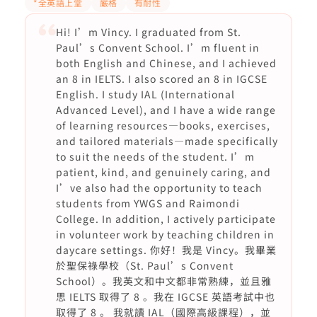
*全英語上堂
嚴格
有耐性
Hi! I’m Vincy. I graduated from St.
Paul’s Convent School. I’m fluent in
both English and Chinese, and I achieved
an 8 in IELTS. I also scored an 8 in IGCSE
English. I study IAL (International
Advanced Level), and I have a wide range
of learning resources—books, exercises,
and tailored materials—made specifically
to suit the needs of the student. I’m
patient, kind, and genuinely caring, and
I’ve also had the opportunity to teach
students from YWGS and Raimondi
College. In addition, I actively participate
in volunteer work by teaching children in
daycare settings. 你好！我是 Vincy。我畢業
於聖保祿學校（St. Paul’s Convent
School）。我英文和中文都非常熟練，並且雅
思 IELTS 取得了 8 。我在 IGCSE 英語考試中也
取得了 8 。 我就讀 IAL（國際高級課程），並