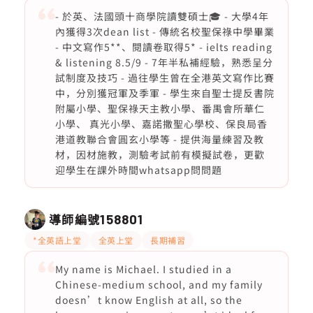
- 於英、法國頭十商學院讀雙碩士🎓 - 大學4年
內獲得3次dean list - 傳統名校聖保祿中學畢業
- 中文寫作5**、閱讀卷取得5* - ielts reading
& listening 8.5/9 - 7年半私補經驗，熟悉呈分
試制度及技巧 - 過往學生曾在全港英文寫作比賽
中，分別獲冠軍及季軍 - 學生來自聖士提反書院
附屬小學、聖保祿天主教小學、番禺會所華仁
小學、 真光小學、嘉諾撒聖心學校、保良局香
港道教聯合會圓玄小學等 - 提供海量練習及教
材，因材施教，測驗考試前有模擬試卷，更歡
迎學生在課外時間whatsapp問問題
導師編號
158801
*全英語上堂
全英上堂
長期補習
My name is Michael. I studied in a
Chinese-medium school, and my family
doesn’t know English at all, so the