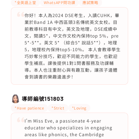
*全英語上堂
WhatsAPP問功課
應試策略
你好！本人為2024 DSE考生，入讀CUHK，畢
業於Band 1A 中西區頭3名傳統英文女校。目
前教導科目有中文，英文及地理，DSE成績中
文，閱讀5*，中文作文校內保持top 5%，pre
5*-5**。英文 5* （綜合5* 說話5**），地理
5，地理校內保持top5-10%。 本人會教導學生
巧妙奪分技巧，歡迎不同能力的學生，也歡迎
學生補底。課後提供1對1問書服務及功課輔
導。本人也注重耐心與有趣互動，讓孩子邊體
會到讀書的樂趣邊進步！
導師編號
151803
*Have patience
*Strict
*Loving
I'm Miss Eve, a passionate 4-year
educator who specializes in engaging
areas like phonics, the Cambridge