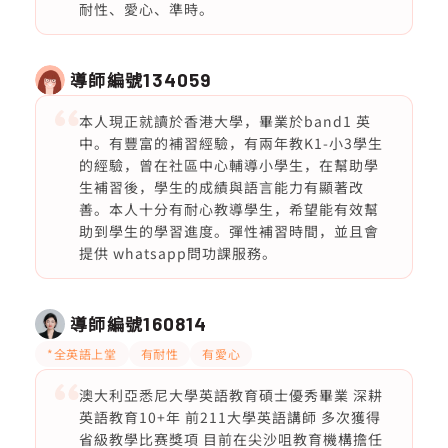
耐性、愛心、準時。
導師編號
134059
本人現正就讀於香港大學，畢業於band1 英
中。有豐富的補習經驗，有兩年教K1-小3學生
的經驗，曾在社區中心輔導小學生，在幫助學
生補習後，學生的成績與語言能力有顯著改
善。本人十分有耐心教導學生，希望能有效幫
助到學生的學習進度。彈性補習時間，並且會
提供 whatsapp問功課服務。
導師編號
160814
*全英語上堂
有耐性
有愛心
澳大利亞悉尼大學英語教育碩士優秀畢業 深耕
英語教育10+年 前211大學英語講師 多次獲得
省級教學比赛獎項 目前在尖沙咀教育機構擔任