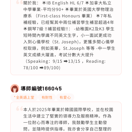
關於我： 🌟IB English HL 6/7 🌟加拿大私立
中學畢業-平均分90+ 🌟畢業於英國大學物理治
療系 （First-class Honours 畢業） 🌟7年私
補經驗，已經幫其中兩位補習學生補習超過4年
🌟鋼琴7級 ‼️補習經驗‼️： -幼稚園K2及K3 學生
短時間內學識不同英文生字，小一面試更成功
入到心儀學校（St. Joseph)，更獲多間心儀學
校取錄，例如英華，St.Joseph 等等 -中一學生
英文成績大躍進，考試分數大大提升
（Speaking：9/15 ➡️13/15 ，Reading:
78/100 ➡️89/100)
導師編號
166045
*全英語上堂
有耐性
有愛心
本人於2025年畢業於韓國國際學校，並在校園
生活中建立了堅實的領導力及服務精神。作為
一位耐心而專注的導師，我鼓勵學生主動發
問，並隨時提供指導。我亦會分享自己整理的