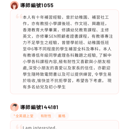
導師編號
1055
本人有十年補習經驗，曾於幼稚園、補習社工
作，亦有教授小學課後班、作文班、興趣班，
香港教育大學畢業，修讀幼兒教育課程、主修
英文，亦修畢SEN照顧者證書課程，有教導專注
力不足學生之經驗，曾替學前班、幼稚園低班
至中6等不同程度的學生補習全科及專科，本人
有教導低年級同學處理各科難題之經驗, 了解中
小學各科課程內容,極有耐性又喜歡與小朋友相
處,深受小朋友的喜愛以及家長的信任，亦歡迎
學生隨時致電問書以及可以提供練習, 令學生易
於吸收,愉快並不抗拒學習，希望各下考慮。 現
有多名幼兒及初小學生
導師編號
144181
*全英語上堂
有耐性
嚴格
I am interested.