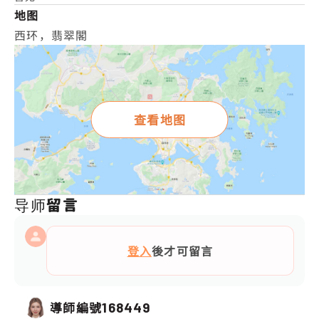
地图
西环，翡翠閣
查看地图
导师留言
登入
後才可留言
導師編號
168449