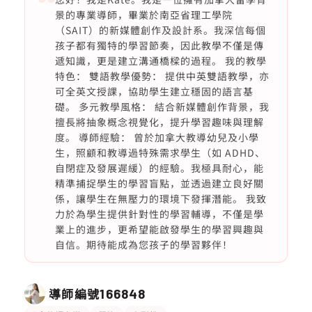
景的專業導師，畢業於南亞省理工學院
（SAIT）的新媒體創作及設計系。我深信每個
孩子都有獨特的學習節奏，因此教學不僅是傳
遞知識，更是建立溝通橋樑的過程。 我的教學
特色： 雙語教學優勢： 提供中英雙語教學，亦
可全英文授課，協助學生建立穩固的語言基
礎。 多元教學風格： 結合新媒體創作背景，我
擅長將抽象概念視覺化，提升學習趣味與理解
度。 導師經驗： 曾於加拿大教導幼兒及小學
生，照顧和教導過特殊需求學生（如 ADHD、
自閉症及發展遲緩）的經驗。我極具耐心，能
精準捕捉學生的學習盲點，並透過建立良好關
係，讓學生在無壓力的環境下發揮潛能。 我致
力於為學生提供針對性的學習輔導，不僅是學
業上的進步，更希望能啟發學生的學習興趣與
自信。期待能成為您孩子的學習夥伴！
導師編號
166848