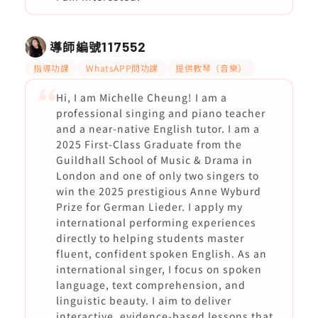
導師編號
117552
指導功課
WhatsAPP問功課
提供教琴（音樂）
Hi, I am Michelle Cheung! I am a
professional singing and piano teacher
and a near-native English tutor. I am a
2025 First-Class Graduate from the
Guildhall School of Music & Drama in
London and one of only two singers to
win the 2025 prestigious Anne Wyburd
Prize for German Lieder. I apply my
international performing experiences
directly to helping students master
fluent, confident spoken English. As an
international singer, I focus on spoken
language, text comprehension, and
linguistic beauty. I aim to deliver
interactive, evidence-based lessons that