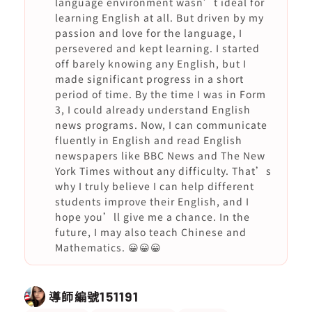
language environment wasn’t ideal for
learning English at all. But driven by my
passion and love for the language, I
persevered and kept learning. I started
off barely knowing any English, but I
made significant progress in a short
period of time. By the time I was in Form
3, I could already understand English
news programs. Now, I can communicate
fluently in English and read English
newspapers like BBC News and The New
York Times without any difficulty. That’s
why I truly believe I can help different
students improve their English, and I
hope you’ll give me a chance. In the
future, I may also teach Chinese and
Mathematics. 😀😀😀
導師編號
151191