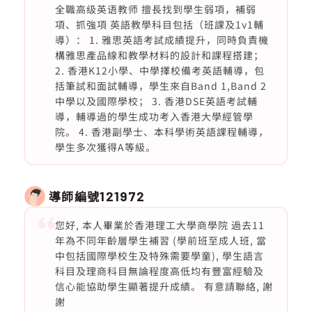
全職高级英语教师 擅長找到學生弱項，補弱
項、抓強項 英語教學科目包括（班課及1v1輔
導）： 1. 雅思英語考試成績提升，同時負責機
構雅思產品線和教學材料的設計和課程搭建；
2. 香港K12小學、中學擇校備考英語輔導，包
括筆試和面試輔導，學生來自Band 1,Band 2
中學以及國際學校； 3. 香港DSE英語考試輔
導，輔導過的學生成功考入香港大學經管學
院。 4. 香港副學士、本科學術英語課程輔導，
學生多次獲得A等級。
導師編號
121972
您好, 本人畢業於香港理工大學商學院 過去11
年為不同年齡層學生補習 (學前班至成人班, 當
中包括國際學校生及特殊需要學童), 學生語言
科目及理商科目無論程度高低均有豐富經驗及
信心能協助學生顯著提升成績。 有意請聯絡, 謝
謝