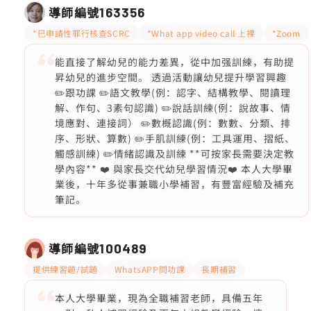
導師編號
163356
*巳申請性罪行核查SCRC
*What app video call 上裸
*Zoom
能直接了解幼兒的能力差異，從中加强訓練，有助提
昇幼兒的進步空間。 透過活動讓幼兒提升學習興趣
✏️跟功課 ✏️語文教學(例：認字、結構教學、閱讀理
解、作句、3素句認識) ✏️說話訓練(例：說故事、情
境應對、連接詞） ✏️數概認識(例：數數、分類、排
序、形狀、算數) ✏️手肌訓練(例：工具運用、摺紙、
觸感訓練) ✏️情緒認識及訓練 **可按家長需要決定教
學內容** ❤️ 與家長交代幼兒學習情況❤️ 本人大學畢
業後，十年多從事兼職小學補習，有豐富經驗及補充
筆記。
導師編號
100489
提供練習題/試題
WhatsAPP問功課
長期補習
本人大學畢業，現為全職補習老師，具備五年