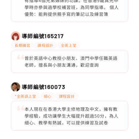
有指導4個兄弟姊妹的功課。在香港9龍真光中
學時亦參與過學校補習班，為同學指導。 個人
優勢：能夠提供親手寫的筆記以及練習簿
導師編號
165217
長期補習
課程設計
全英上堂
曾於英語中心教授小朋友、澳門中學任職英語
老師，擅長與小朋友溝通，歡迎查詢
導師編號
160073
*全英語上堂
細心
課程設計
本人現在在香港大學主修地理及中文，擁有教
學經驗，成功讓學生大幅提升超過50分，為人
細心、教學有熱誠，可以提供練習及試卷