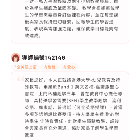
一對一私人補習經驗及兩年小組教學經驗，擅
於為學生補底及鞏固基礎。 教學會根據每位學
生的學習需要量身訂做課程內容，並在每堂課
後與家長保持密切聯繫，回報學生的學習進
度、表現與需加強之處，確保教學目標能夠有
效達成。
導師編號
142146
*全英語上堂
有耐性
有愛心
家長您好，本人正就讀香港大學-幼兒教育及特
殊教育，畢業於Band 1 英文名校-嘉諾撒聖心
書院 - 上門私補經驗三年 - 曾在教育中心擔任導
師 - 具特殊學習需要(SEN)學生教學經驗 - 流利
英語、廣東話、普通話（可全英語授課） - 曾獲
多項英語朗誦比賽獎項 - 待人謙卑有禮 耐心對
待學生 守時負責任 - 針對學生弱點教學，課後
會與家長有充分溝通，協助家長了解學生學習
進度