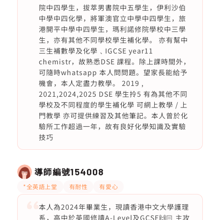
院中四學生，拔萃男書院中五學生，伊利沙伯
中學中四化學，將軍澳官立中學中四學生，旅
港開平中學中四學生，瑪利諾修院學校中三學
生，亦有其他不同學校學生補化學。 亦有幫中
三生補數學及化學﹑IGCSE year11
chemistr，故熟悉DSE 課程。除上課時間外，
可隨時whatsapp 本人問問題。望家長能給予
機會，本人定盡力教學。 2019 ,
2021,2024,2025 DSE 學生拎5 有為其他不同
學校及不同程度的學生補化學 可網上教學 / 上
門教學 亦可提供練習及其他筆記。本人曾於化
驗所工作超過一年，故有良好化學知識及實驗
技巧
導師編號
154008
*全英語上堂
有耐性
有愛心
本人為2024年畢業生，現讀香港中文大學護理
系，高中於英國修讀A-Level及GCSE🙌🏻 主攻