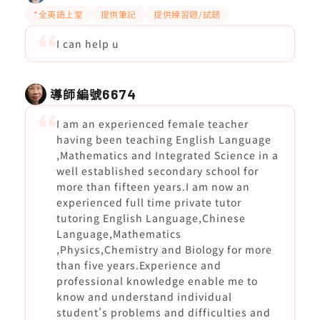
*全英語上堂
提供筆記
提供練習題/試題
I can help u
導師編號
6674
I am an experienced female teacher
having been teaching English Language
,Mathematics and Integrated Science in a
well established secondary school for
more than fifteen years.I am now an
experienced full time private tutor
tutoring English Language,Chinese
Language,Mathematics
,Physics,Chemistry and Biology for more
than five years.Experience and
professional knowledge enable me to
know and understand individual
student's problems and difficulties and