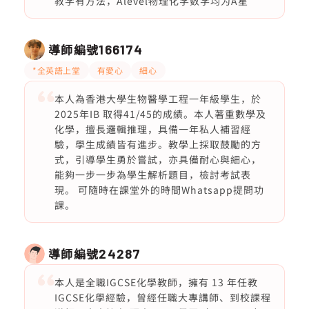
教学有方法，Alevel物理化学数学均为A星
導師編號
166174
*全英語上堂
有愛心
細心
本人為香港大學生物醫學工程一年級學生，於
2025年IB 取得41/45的成績。本人著重數學及
化學，擅長邏輯推理，具備一年私人補習經
驗，學生成績皆有進步。教學上採取鼓勵的方
式，引導學生勇於嘗試，亦具備耐心與細心，
能夠一步一步為學生解析題目，檢討考試表
現。 可隨時在課堂外的時間Whatsapp提問功
課。
導師編號
24287
本人是全職IGCSE化學教師，擁有 13 年任教
IGCSE化學經驗，曾經任職大專講師、到校課程