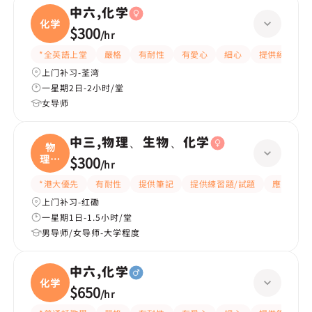
中六,化学
化学
$300
/
hr
*全英語上堂
嚴格
有耐性
有愛心
細心
提供練習題/
上门补习-荃湾
一星期2日-2小时/堂
女导师
中三,物理、生物、化学
物
理、
$300
/
hr
生物
*港大優先
有耐性
提供筆記
提供練習題/試題
應試策略
上门补习-红磡
一星期1日-1.5小时/堂
男导师/女导师-大学程度
中六,化学
化学
$650
/
hr