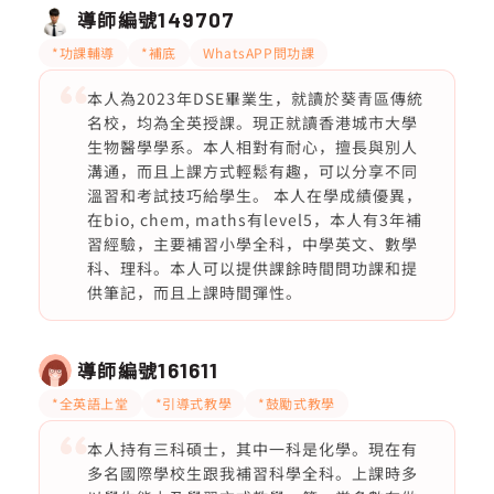
導師編號
149707
*功課輔導
*補底
WhatsAPP問功課
本人為2023年DSE畢業生，就讀於葵青區傳統
名校，均為全英授課。現正就讀香港城市大學
生物醫學學系。本人相對有耐心，擅長與別人
溝通，而且上課方式輕鬆有趣，可以分享不同
溫習和考試技巧給學生。 本人在學成績優異，
在bio, chem, maths有level5，本人有3年補
習經驗，主要補習小學全科，中學英文、數學
科、理科。本人可以提供課餘時間問功課和提
供筆記，而且上課時間彈性。
導師編號
161611
*全英語上堂
*引導式教學
*鼓勵式教學
本人持有三科碩士，其中一科是化學。現在有
多名國際學校生跟我補習科學全科。上課時多