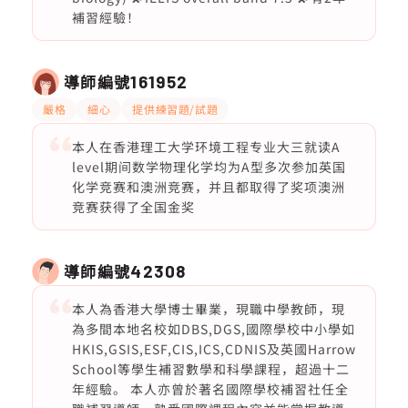
補習經驗！
導師編號
161952
嚴格
細心
提供練習題/試題
本人在香港理工大学环境工程专业大三就读A
level期间数学物理化学均为A型多次参加英国
化学竞赛和澳洲竞赛，并且都取得了奖项澳洲
竞赛获得了全国金奖
導師編號
42308
本人為香港大學博士畢業，現職中學教師，現
為多間本地名校如DBS,DGS,國際學校中小學如
HKIS,GSIS,ESF,CIS,ICS,CDNIS及英國Harrow
School等學生補習數學和科學課程，超過十二
年經驗。 本人亦曾於著名國際學校補習社任全