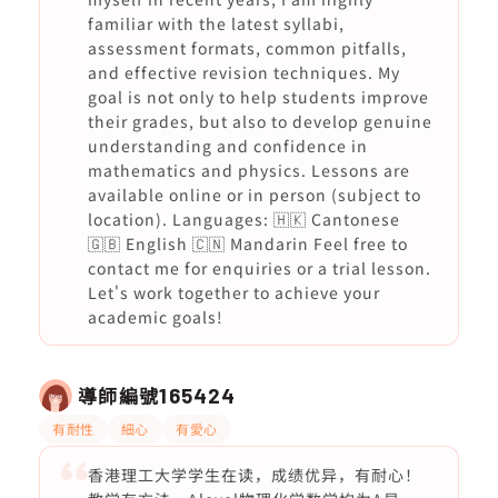
familiar with the latest syllabi,
assessment formats, common pitfalls,
and effective revision techniques. My
goal is not only to help students improve
their grades, but also to develop genuine
understanding and confidence in
mathematics and physics. Lessons are
available online or in person (subject to
location). Languages: 🇭🇰 Cantonese
🇬🇧 English 🇨🇳 Mandarin Feel free to
contact me for enquiries or a trial lesson.
Let's work together to achieve your
academic goals!
導師編號
165424
有耐性
細心
有愛心
香港理工大学学生在读，成绩优异，有耐心！