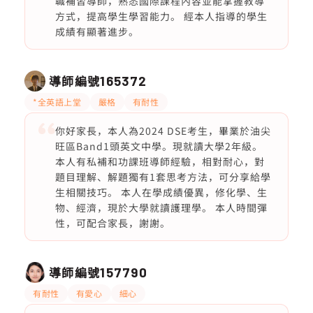
職補習導師，熟悉國際課程內容並能掌握教導
方式，提高學生學習能力。 經本人指導的學生
成績有顯著進步。
導師編號
165372
*全英語上堂
嚴格
有耐性
你好家長，本人為2024 DSE考生，畢業於油尖
旺區Band1頭英文中學。現就讀大學2年級。
本人有私補和功課班導師經驗，相對耐心，對
題目理解、解題獨有1套思考方法，可分享給學
生相關技巧。 本人在學成績優異，修化學、生
物、經濟，現於大學就讀護理學。 本人時間彈
性，可配合家長，謝謝。
導師編號
157790
有耐性
有愛心
細心