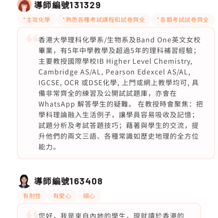
導師編號
131329
*主攻化學
*熟悉各種考試課程和試卷齊全
*各類考試試卷齊全
香港大學理科化學系/生物系及Band One英文女校
畢業，有5年中學教學及超過5年的理科補習經驗；
主要教授國際學校IB Higher Level Chemistry,
Cambridge AS/AL, Pearson Edexcel AS/AL,
IGCSE, OCR 或DSE化學, 上門或網上教學均可, 具
備非常齊全的練習及公開試試題庫，亦會在
WhatsApp 解答學生的疑難。 在教授時會聚焦：把
學科理論融入生活例子，讓學員容易吸收及記憶；
試題分析及考試答題技巧；藉著與學生的交流，提
升他們的兩文三語、各種常識如歷史地理的全方位
能力。
導師編號
163408
有耐性
有愛心
細心
您好，我是來自內地的學生，現就讀於香港的