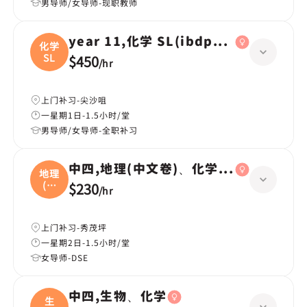
男导师/女导师-现职教师
year 11,化学 SL(ibdp第一年)
化学
SL
$450
/
hr
上门补习-尖沙咀
一星期1日-1.5小时/堂
男导师/女导师-全职补习
中四,地理(中文卷)、化学(英文卷)
地理
(中
$230
/
hr
文
上门补习-秀茂坪
一星期2日-1.5小时/堂
女导师-DSE
中四,生物、化学
生