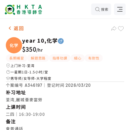
搜索
男-1名 year 10,化学，荃湾 补习推介
返回
year 10,化学
化学
$350
/
hr
長期補習
解題思路
指導功課
細心
有耐性
上门补习-荃湾
一星期1日-1.5小时/堂
男导师/女导师-大学程度
个案编号
｜登记时间
A346197
2026/03/20
补习地址
荃湾,麗城薈麥當勞
上课时间
二四｜16:30-19:00
备注
會普通話