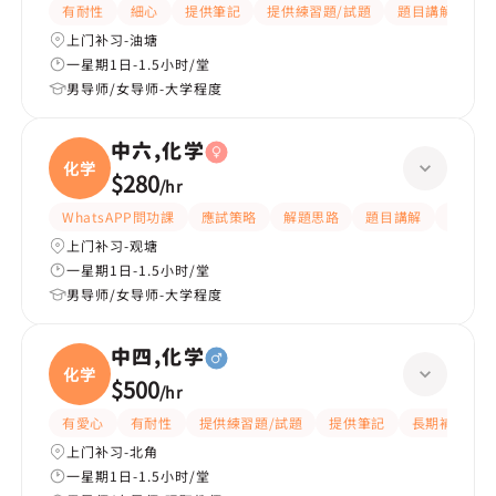
有耐性
細心
提供筆記
提供練習題/試題
題目講解
解
上门补习-油塘
一星期1日-1.5小时/堂
男导师/女导师-大学程度
中六,化学
化学
$280
/
hr
WhatsAPP問功課
應試策略
解題思路
題目講解
細心
上门补习-观塘
一星期1日-1.5小时/堂
男导师/女导师-大学程度
中四,化学
化学
$500
/
hr
有愛心
有耐性
提供練習題/試題
提供筆記
長期補習
上门补习-北角
一星期1日-1.5小时/堂