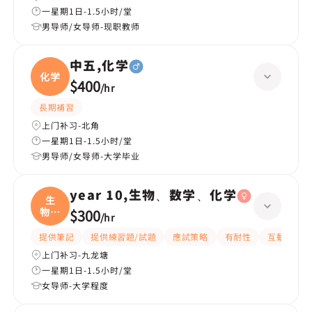
一星期1日-1.5小时/堂
男导师/女导师-现职教师
中五,化学
化学
$400
/
hr
長期補習
上门补习-北角
一星期1日-1.5小时/堂
男导师/女导师-大学毕业
year 10,生物、数学、化学
生
物、
$300
/
hr
数学
提供筆記
提供練習題/試題
應試策略
有耐性
互動教學
上门补习-九龙塘
一星期1日-1.5小时/堂
女导师-大学程度