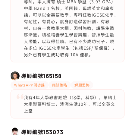
導師。本人擁有 碩士 MBA 學歷（3.93 GPA）
中學 Band 1 名校，英國籍，母語英文和廣東
話，可以以全英語教學，專科任教IGCSE化學，
有耐性，有愛心，度身訂造學習計劃，有教
材，自有一套教學大綱，因材施教，讓學生循
序漸進，積極培養學生學習興趣，發揮學生最
大潛能，以取得佳績。已有不少成功例子，現
在多位 IGCSE化學學生（包括ESF/ 聖保羅），
另外已有學生成功取得 10A 佳積。
導師編號
165158
WhatsAPP問功課
應試策略
解題思路
我有4年大學教書經驗（化學，科學），蒙納士
大學製藥科博士，澳洲生活10年，可以全英文
上堂
導師編號
153073