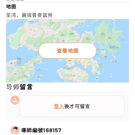
地图
荃湾，麗城薈麥當勞
查看地图
导师留言
登入
後才可留言
導師編號
168157