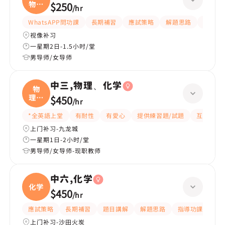
物、
$250
/
hr
化学
WhatsAPP問功課
長期補習
應試策略
解題思路
題目講
视像补习
一星期2日-1.5小时/堂
男导师/女导师
中三,物理、化学
物
理、
$450
/
hr
化学
*全英語上堂
有耐性
有愛心
提供練習題/試題
互動教學
上门补习-九龙城
一星期1日-2小时/堂
男导师/女导师-现职教师
中六,化学
化学
$450
/
hr
應試策略
長期補習
題目講解
解題思路
指導功課
提
上门补习-沙田火炭