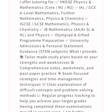
I offer tutoring for: ✅ HKDSE Physics &
Mathematics (Core / M1 / M2) ✅ IAL / GCE
A-Level Mathematics, Further
Mathematics, Physics & Chemistry ✅
IGCSE / GCSE Mathematics, Physics &
Chemistry ✅ IB Mathematics (AA/AI SL &
HL) and Physics ✅ Olympiad & Gifted
Programme Preparation ✅ University
Admissions & Personal Statement
Guidance (STEM subjects) What I provide:
📚 Tailor-made study plans based on your
strengths and weaknesses 📝
Comprehensive notes, worksheets, and
past-paper practice 🎯 Exam-focused
strategies and time-management
techniques 💡 Clear explanations of
difficult concepts and problem-solving
methods 📈 Regular progress tracking to
help you achieve your target grades
Having completed these examinations
myself in recent years, I am highly