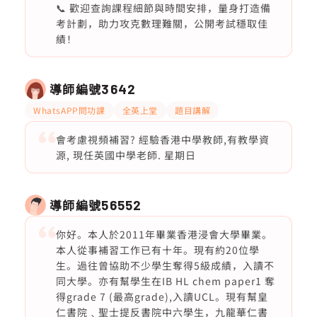
📞 歡迎查詢課程細節與時間安排，量身打造備
考計劃，助力攻克數理難關，公開考試穩取佳
績！
導師編號
3642
WhatsAPP問功課
全英上堂
題目講解
會考慮視頻補習? 經驗香港中學教師,有教學資
源, 現任英國中學老師. 星期日
導師編號
56552
你好。本人於2011年畢業香港浸會大學畢業。
本人從事補習工作已有十年。現有約20位學
生。過往曾協助不少學生奪得5級成績，入讀不
同大學。亦有幫學生在IB HL chem paper1 奪
得grade 7 (最高grade),入讀UCL。現有幫皇
仁書院﹑聖士提反書院中六學生，九龍華仁書