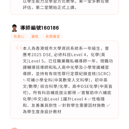
以學生能力及學習方式教學。第一堂多數在做
評估，第二堂開始正式上課。
導師編號
160186
有愛心
嚴格
長期補習
本人為香港城市大學資訊系統系一年級生，曾
應考2025 DSE, 必修科目Level 4，化學(英
文)Level 5。已任職兼職私補導師一年，現職功
課輔導班導師和私人高中化學及小學常識補習
導師，並持有有效性罪行定罪紀錄查核(SCRC)
✨可補小學全科(中英數常人文科學)，初中英
文/數學/ 綜合科學/化學，高中DSE化學(中英皆
可)，所有科目補底拔尖都得 ✅曾幫助中六補底
化學(中文)由Level 1躍升Level 4 ✅性格隨
和、友善兼具耐性 ✅針對學生需要因材施教 ✅
為學生度身設計教材