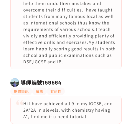
help them undo their mistakes and
overcome their difficulties.I have taught
students from many famous local as well
as international schools thus know the
requirements of various schools.I teach
vividly and efficiently providing plenty of
effective drills and exercises.My students
learn happily scoring good results in both
school and public examinations such as
DSE,IGCSE and IB.
導師編號
159564
提供筆記
嚴格
有耐性
Hi I have achieved all 9 in my IGCSE, and
2A*2A in alevels, with chemistry having
A*, find me if u need tutorial