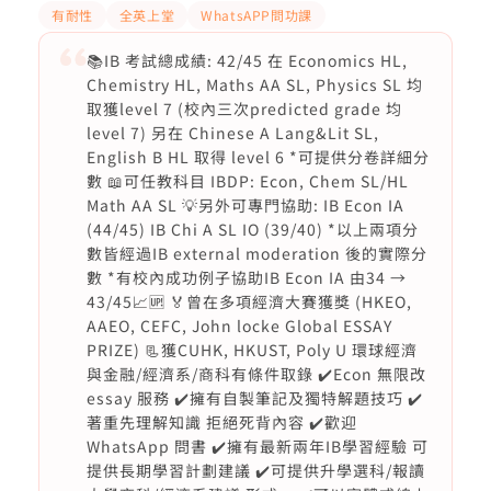
有耐性
全英上堂
WhatsAPP問功課
📚IB 考試總成績: 42/45 在 Economics HL,
Chemistry HL, Maths AA SL, Physics SL 均
取獲level 7 (校內三次predicted grade 均
level 7) 另在 Chinese A Lang&Lit SL,
English B HL 取得 level 6 *可提供分卷詳細分
數 📖可任教科目 IBDP: Econ, Chem SL/HL
Math AA SL 💡另外可專門協助: IB Econ IA
(44/45) IB Chi A SL IO (39/40) *以上兩項分
數皆經過IB external moderation 後的實際分
數 *有校內成功例子協助IB Econ IA 由34 →
43/45📈🆙 🏅曾在多項經濟大賽獲獎 (HKEO,
AAEO, CEFC, John locke Global ESSAY
PRIZE) 📃獲CUHK, HKUST, Poly U 環球經濟
與金融/經濟系/商科有條件取錄 ✔️Econ 無限改
essay 服務 ✔️擁有自製筆記及獨特解題技巧 ✔️
著重先理解知識 拒絕死背內容 ✔️歡迎
WhatsApp 問書 ✔️擁有最新兩年IB學習經驗 可
提供長期學習計劃建議 ✔️可提供升學選科/報讀