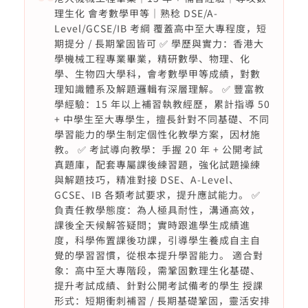
理生化 會考數學甲等｜熟稔 DSE/A-
Level/GCSE/IB 考綱 覆蓋高中至大專程度，短
期提分 / 長期鞏固皆可 ✅ 學歷與實力：香港大
學機械工程專業畢業，精研數學、物理、化
學、生物四大學科，會考數學甲等成績，對數
理知識體系及解題邏輯有深層理解。 ✅ 豐富教
學經驗：15 年以上補習執教經歷，累計指導 50
+ 中學生至大專學生，擅長針對不同基礎、不同
學習能力的學生制定個性化教學方案，因材施
教。 ✅ 考試導向教學：手握 20 年 + 公開考試
真題庫，配套專屬課後練習題，強化試題操練
與解題技巧，精准對接 DSE、A-Level、
GCSE、IB 各類考試要求，提升應試能力。 ✅
負責任教學態度：為人極具耐性，溝通高效，
課後全天候解答疑問；實時跟進學生成績進
度，科學佈置課後功課，引導學生養成自主自
覺的學習習慣，從根本提升學習能力。 適合對
象：高中至大專階段，需鞏固數理生化基礎、
提升考試成績、針對公開考試備考的學生 授課
形式：短期衝刺補習 / 長期基礎鞏固，靈活安排