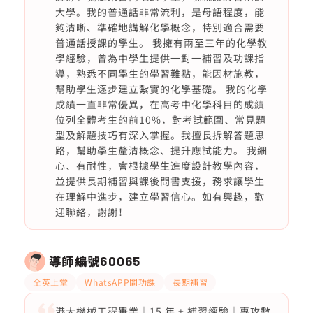
大學。我的普通話非常流利，是母語程度，能
夠清晰、準確地講解化學概念，特別適合需要
普通話授課的學生。 我擁有兩至三年的化學教
學經驗，曾為中學生提供一對一補習及功課指
導，熟悉不同學生的學習難點，能因材施教，
幫助學生逐步建立紮實的化學基礎。 我的化學
成績一直非常優異，在高考中化學科目的成績
位列全體考生的前10%，對考試範圍、常見題
型及解題技巧有深入掌握。我擅長拆解答題思
路，幫助學生釐清概念、提升應試能力。 我細
心、有耐性，會根據學生進度設計教學內容，
並提供長期補習與課後問書支援，務求讓學生
在理解中進步，建立學習信心。如有興趣，歡
迎聯絡，謝謝！
導師編號
60065
全英上堂
WhatsAPP問功課
長期補習
港大機械工程畢業｜15 年 + 補習經驗｜專攻數