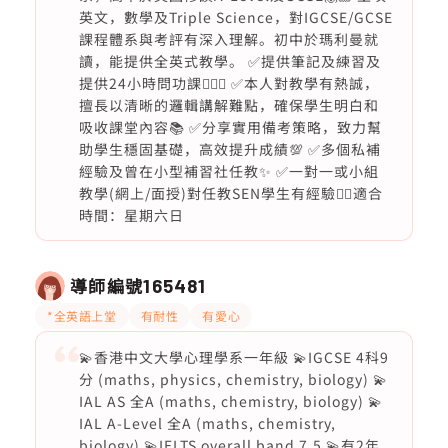
英文，數學及Triple Science，對IGCSE/GCSE
課程體系與考評有深入理解。初中於瑪利曼就
讀，能提供全英式教學。 ✅提供筆記及練習及
提供24小時問功課🙋🏻‍♀️ ✅本人對教學有熱誠，
擅長以清晰的邏輯講解難點，確保學生明白和
吸收課堂內容📚 ✅分享實用備考策略，致力幫
助學生穩固基礎，高效提升成績💯 ✅多個私補
經驗及曾在小型補習社任教✨ ✅一對一或小組
教學(網上/面授)對任教SEN學生有經驗👍🏻適合
時間：星期六日
導師編號
165481
*全英語上堂
有耐性
有愛心
💫香港中文大學心理學系一年級 💫IGCSE 4科9
分 (maths, physics, chemistry, biology) 💫
IAL AS 全A (maths, chemistry, biology) 💫
IAL A-Level 全A (maths, chemistry,
biology) 💫IELTS overall band 7.5 💫有2年