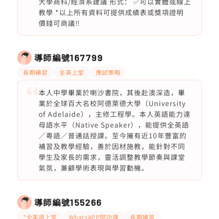
大學商科/經濟系建議 形式： ✅可以實體或線上
教學 *以上所有資料可提供成績表或獎項證明
價錢可商議‼️
導師編號
167799
長期補習
全英上堂
應試策略
本人中學畢業於喇沙書院，其後赴澳深造，畢
業於全球百大名校阿德萊德大學（University
of Adelaide），主修工程學。本人英語能力達
母語水平（Native Speaker），能提供全英語
／粵語／普通話授課。至今擁有近10年豐富的
補習及教學經驗，善於因材施教，能針對不同
學生及家長的需求，靈活調整教學節奏與課堂
氣氛，兼顧學術表現與學習動機。
導師編號
155266
*全英語上堂
WhatsAPP問功課
長期補習