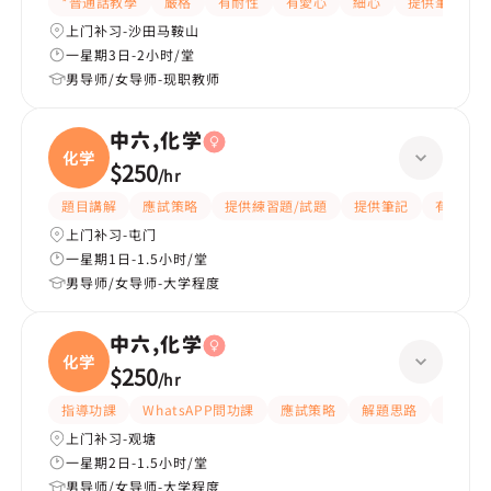
*普通話教學
嚴格
有耐性
有愛心
細心
提供筆記
上门补习-沙田马鞍山
一星期3日-2小时/堂
男导师/女导师-现职教师
中六,化学
化学
$250
/
hr
題目講解
應試策略
提供練習題/試題
提供筆記
有耐性
上门补习-屯门
一星期1日-1.5小时/堂
男导师/女导师-大学程度
中六,化学
化学
$250
/
hr
指導功課
WhatsAPP問功課
應試策略
解題思路
題目講
上门补习-观塘
一星期2日-1.5小时/堂
男导师/女导师-大学程度