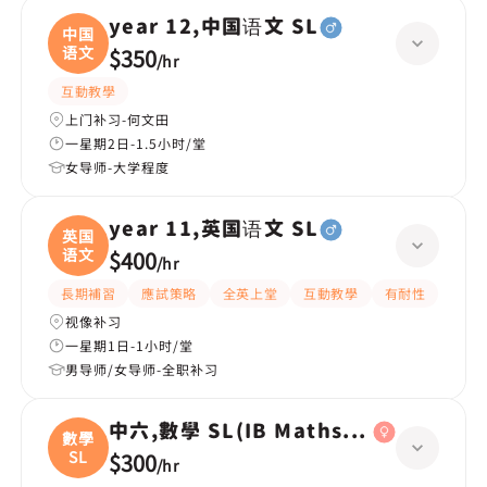
year 12,中国语文 SL
中国
语文
$350
/
hr
互動教學
上门补习-何文田
一星期2日-1.5小时/堂
女导师-大学程度
year 11,英国语文 SL
英国
语文
$400
/
hr
長期補習
應試策略
全英上堂
互動教學
有耐性
视像补习
一星期1日-1小时/堂
男导师/女导师-全职补习
中六,數學 SL(IB Maths AA SL)
數學
SL
$300
/
hr