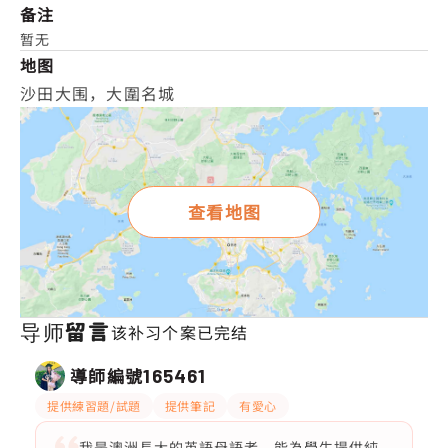
备注
暂无
地图
沙田大围，大圍名城
查看地图
导师留言
该补习个案已完结
導師編號
165461
提供練習題/試題
提供筆記
有愛心
我是澳洲長大的英語母語者，能為學生提供純