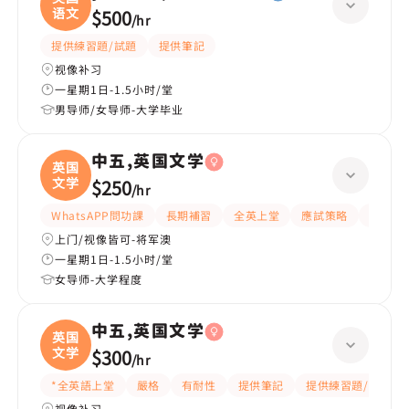
语文
$500
/
hr
提供練習題/試題
提供筆記
视像补习
一星期1日-1.5小时/堂
男导师/女导师-大学毕业
中五,英国文学
英国
文学
$250
/
hr
WhatsAPP問功課
長期補習
全英上堂
應試策略
解題思
上门/视像皆可-将军澳
一星期1日-1.5小时/堂
女导师-大学程度
中五,英国文学
英国
文学
$300
/
hr
*全英語上堂
嚴格
有耐性
提供筆記
提供練習題/試題
视像补习