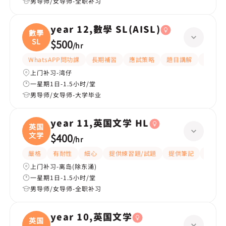
男导师/女导师-全职补习
year 12,數學 SL(AISL)
數學
SL
$500
/
hr
WhatsAPP問功課
長期補習
應試策略
題目講解
解題思
上门补习-湾仔
一星期1日-1.5小时/堂
男导师/女导师-大学毕业
year 11,英国文学 HL
英国
文学
$400
/
hr
嚴格
有耐性
細心
提供練習題/試題
提供筆記
課程設
上门补习-离岛(除东涌)
一星期1日-1.5小时/堂
男导师/女导师-全职补习
year 10,英国文学
英国