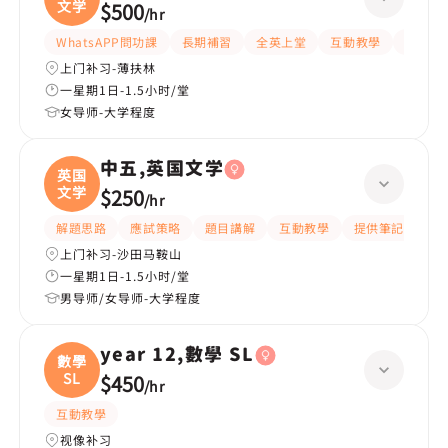
文学
$500
/
hr
WhatsAPP問功課
長期補習
全英上堂
互動教學
指導功
上门补习-薄扶林
一星期1日-1.5小时/堂
女导师-大学程度
中五,英国文学
英国
文学
$250
/
hr
解題思路
應試策略
題目講解
互動教學
提供筆記
細
上门补习-沙田马鞍山
一星期1日-1.5小时/堂
男导师/女导师-大学程度
year 12,數學 SL
數學
SL
$450
/
hr
互動教學
视像补习