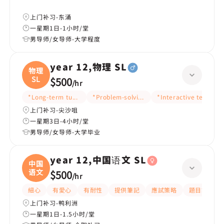
上门补习-东涌
一星期1日-1小时/堂
男导师/女导师-大学程度
year 12,物理 SL
物理
SL
$500
/
hr
*Long-term tutoring
*Problem-solving ideas
*Interactive teaching
上门补习-尖沙咀
一星期3日-4小时/堂
男导师/女导师-大学毕业
year 12,中国语文 SL
中国
语文
$500
/
hr
細心
有愛心
有耐性
提供筆記
應試策略
題目講解
上门补习-鸭利洲
一星期1日-1.5小时/堂