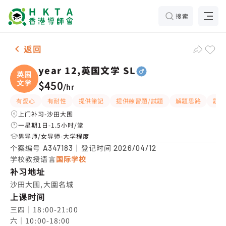
搜索
男-1名 year 12,英国文学 SL，沙田大围 补习推介
返回
year 12,英国文学 SL
英国
文学
$450
/
hr
有愛心
有耐性
提供筆記
提供練習題/試題
解題思路
題目
上门补习-沙田大围
一星期1日-1.5小时/堂
男导师/女导师-大学程度
个案编号
｜登记时间
A347183
2026/04/12
学校教授语言
国际学校
补习地址
沙田大围,大圍名城
上课时间
三四｜18:00-21:00

六｜10:00-18:00