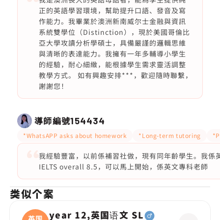
正的英語學習環境，幫助提升口語、發音及寫
作能力。我畢業於澳洲新南威尔士金融與資訊
系統雙學位（Distinction），現於美國哥倫比
亞大學攻讀分析學碩士，具備嚴謹的邏輯思維
與清晰的表達能力。我擁有一年多輔導小學生
的經驗，耐心細緻，能根據學生需求靈活調整
教學方式。 如有興趣安排***，歡迎隨時聯繫，
謝謝您！
導師編號
154434
*WhatsAPP asks about homework
*Long-term tutoring
*P
我經驗豐富，以前係補習社做，現有同年齡學生。我係英文
IELTS overall 8.5，可以馬上開始，係英文專科老師
类似个案
year 12,英国语文 SL
英国