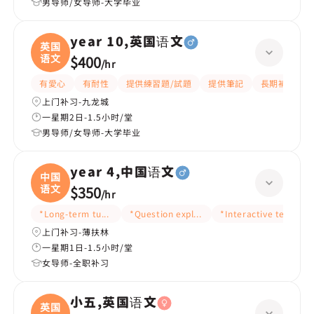
男导师/女导师-大学毕业
year 10,英国语文
英国
语文
$400
/
hr
有愛心
有耐性
提供練習題/試題
提供筆記
長期補習
上门补习-九龙城
一星期2日-1.5小时/堂
男导师/女导师-大学毕业
year 4,中国语文
中国
语文
$350
/
hr
*Long-term tutoring
*Question explanation
*Interactive teaching
上门补习-薄扶林
一星期1日-1.5小时/堂
女导师-全职补习
小五,英国语文
英国