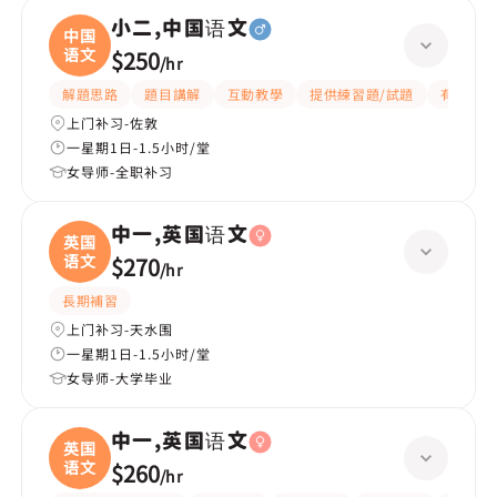
小二,中国语文
中国
语文
$250
/
hr
解題思路
題目講解
互動教學
提供練習題/試題
有愛心
上门补习-佐敦
一星期1日-1.5小时/堂
女导师-全职补习
中一,英国语文
英国
语文
$270
/
hr
長期補習
上门补习-天水围
一星期1日-1.5小时/堂
女导师-大学毕业
中一,英国语文
英国
语文
$260
/
hr