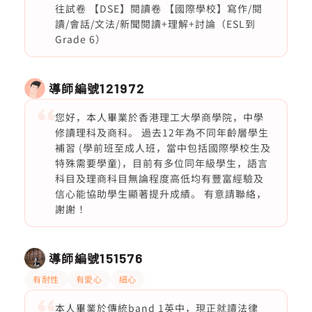
往試卷 【DSE】閱讀卷 【國際學校】寫作/閱
讀/會話/文法/新聞閱讀+理解+討論（ESL到
Grade 6）
導師編號
121972
您好，本人畢業於香港理工大學商學院，中學
修讀理科及商科。 過去12年為不同年齡層學生
補習 (學前班至成人班，當中包括國際學校生及
特殊需要學童)，目前有多位同年級學生，語言
科目及理商科目無論程度高低均有豐富經驗及
信心能協助學生顯著提升成績。 有意請聯絡，
謝謝 ！
導師編號
151576
有耐性
有愛心
細心
本人畢業於傳統band 1英中，現正就讀法律