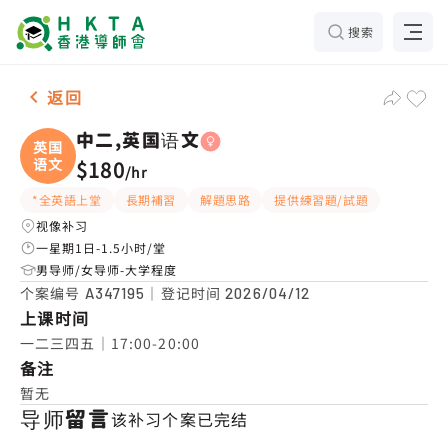
搜索
女-1名 中二,英国语文，小西湾 补习推介
返回
中二,英国语文
英国
语文
$180
/
hr
*全英語上堂
長期補習
解題思路
提供練習題/試題
视像补习
一星期1日-1.5小时/堂
男导师/女导师-大学程度
个案编号
｜登记时间
A347195
2026/04/12
上课时间
一二三四五｜17:00-20:00
备注
暂无
导师留言
该补习个案已完结