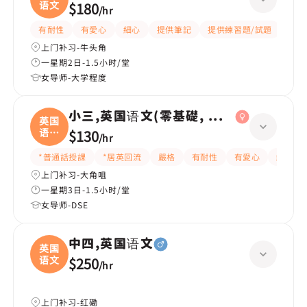
语文
$180
/
hr
有耐性
有愛心
細心
提供筆記
提供練習題/試題
指導
上门补习-牛头角
一星期2日-1.5小时/堂
女导师-大学程度
小三,英国语文(零基礎, 會話)
英国
语文
$130
/
hr
(
*普通話授課
*居英回流
嚴格
有耐性
有愛心
細心
上门补习-大角咀
一星期3日-1.5小时/堂
女导师-DSE
中四,英国语文
英国
语文
$250
/
hr
上门补习-红磡