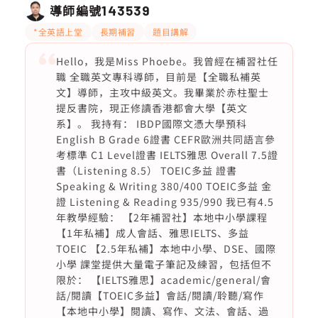
導師編號
143539
*全英語上堂
長期補習
題目講解
Hello，我是Miss Phoebe。我曾經在補習社任
職 全職英文專科導師，目前是【全職私補英
文】導師，主攻中級英文。我畢業於赤柱聖士
提反書院，現正修讀香港都會大學【英文
系】。 我持有： IBDP國際文憑大學預科
English B Grade 6證書 CEFR歐洲共同語言參
考標準 C1 Level證書 IELTS雅思 Overall 7.5證
書（Listening 8.5） TOEIC多益 證書
Speaking & Writing 380/400 TOEIC多益 金
證 Listening & Reading 935/990 我已有4.5
年教學經驗： 【2年補習社】本地中小學課程
【1年私補】成人會話、雅思IELTS、多益
TOEIC 【2.5年私補】本地中小學、DSE、國際
小學 課堂提供大量電子筆記及練習，包括但不
限於： 【IELTS雅思】academic/general/會
話/閱讀【TOEIC多益】會話/閱讀/聆聽/寫作
【本地中小學】閱讀、寫作、文法、會話、過