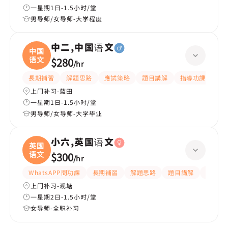
一星期1日-1.5小时/堂
男导师/女导师-大学程度
中二,中国语文
中国
语文
$280
/
hr
長期補習
解題思路
應試策略
題目講解
指導功課
細
上门补习-蓝田
一星期1日-1.5小时/堂
男导师/女导师-大学毕业
小六,英国语文
英国
语文
$300
/
hr
WhatsAPP問功課
長期補習
解題思路
題目講解
提供練
上门补习-观塘
一星期2日-1.5小时/堂
女导师-全职补习