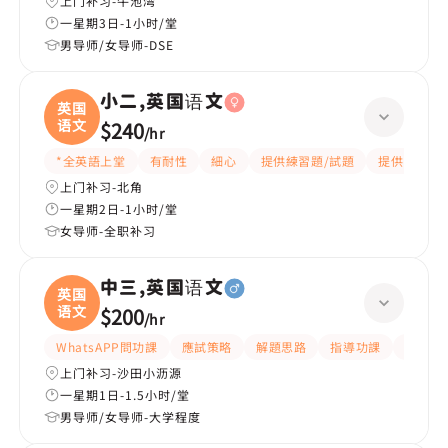
上门补习-牛池湾
一星期3日-1小时/堂
男导师/女导师-DSE
小二,英国语文
英国
语文
$240
/
hr
*全英語上堂
有耐性
細心
提供練習題/試題
提供筆記
上门补习-北角
一星期2日-1小时/堂
女导师-全职补习
中三,英国语文
英国
语文
$200
/
hr
WhatsAPP問功課
應試策略
解題思路
指導功課
提供練
上门补习-沙田小沥源
一星期1日-1.5小时/堂
男导师/女导师-大学程度