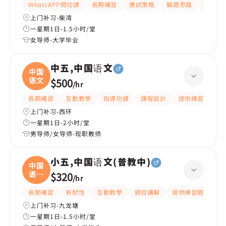
WhatsAPP問功課
長期補習
應試策略
解題思路
題目講
上门补习-柴湾
一星期1日-1.5小时/堂
女导师-大学毕业
中五,中国语文
中国
语文
$500
/
hr
長期補習
互動教學
指導功課
課程設計
提供練習題/試題
上门补习-西环
一星期1日-2小时/堂
男导师/女导师-现职教师
小五,中国语文(普教中)
中国
语文
$320
/
hr
(
長期補習
有耐性
互動教學
題目講解
提供練習題/試題
上门补习-九龙塘
一星期1日-1.5小时/堂