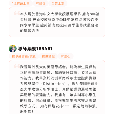
*全英語上堂
有耐性
全英上堂
本人現於香港中文大學就讀護理學系 擁有8年補
習經驗 被原校邀請為中學師弟妹補習 教授過不
同水平學生 能夠補底及拔尖 為學生尋找最合適
的學習方法
導師編號
165461
提供練習題/試題
提供筆記
有愛心
我是澳洲長大的英語母語者，能為學生提供純
正的英語學習環境，幫助提升口語、發音及寫
作能力。我畢業於澳洲新南威尔士金融與資訊
系統雙學位（Distinction），現於美國哥倫比
亞大學攻讀分析學碩士，具備嚴謹的邏輯思維
與清晰的表達能力。我擁有一年多輔導小學生
的經驗，耐心細緻，能根據學生需求靈活調整
教學方式。 如有興趣安排***，歡迎隨時聯繫，
謝謝您！