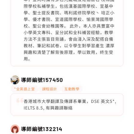
際學校私補學生，包括漢基國際學校、宣基中
學、聖士提反書院、瑪利諾修院學校丶 培正小
學、優才書院、宣道國際學校、愉景灣國際學
校、聖公會幼稚園等。 此外，本人亦具豐富中
小學英文專科、呈分試和全科補習經驗，教學
方法不主張盲目背誦，會由淺入深及配搭自備
教材、筆記和試卷，以令學生對學習產生 濃厚
興趣和清楚了解背後原理，學以致用，終生受
用。
導師編號
157450
*全英語上堂
課程設計
互動教學
香港城市大學翻譯及傳譯系畢業，DSE 英文5*,
IELTS 8.5, 有興趣請聯絡
導師編號
132214