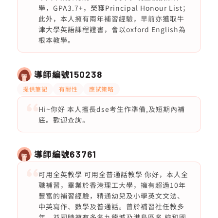
學，GPA3.7+，榮獲Principal Honour List；
此外，本人擁有兩年補習經驗，早前亦獲取牛
津大學英語課程證書，會以oxford English為
根本教學。
導師編號
150238
提供筆記
有耐性
應試策略
Hi~你好 本人擅長dse考生作準備,及短期內補
底。歡迎查詢。
導師編號
63761
可用全英教學 可用全普通話教學 你好，本人全
職補習，畢業於香港理工大學，擁有超過10年
豐富的補習經驗，精通幼兒及小學英文文法、
中英寫作、數學及普通話。曾於補習社任教多
年，並同時擁有多名九龍城及港島區名 校和國