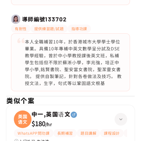
導師編號
133702
有耐性
提供練習題/試題
指導功課
本人全職補習10年，於香港城市大學學士學位
畢業。具備10年專補中英文數學呈分試及DSE
教學經驗，曾於中小學教授課後英文班，私補
學生包括但不限於蘇淅小學，李兆強，培正中
學小學,銘賢書院、聖安當女書院，聖潔靈女書
院。 提供自製筆記，針對各卷做法及技巧。 教
授文法，生字，句式等以鞏固語文根基
类似个案
中一,英国语文
英国
语文
$180
/
hr
WhatsAPP問功課
長期補習
題目講解
課程設計
指導功