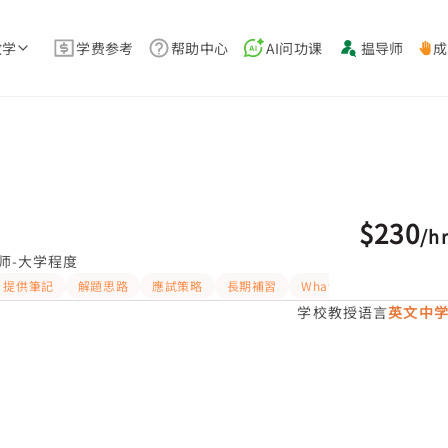
教学
学费参考
帮助中心
AI问功课
揾导师
成
$230
/
h
师-大学程度
提供筆記
解題思路
應試策略
長期補習
WhatsAPP問功課
学校教授语言
英文中