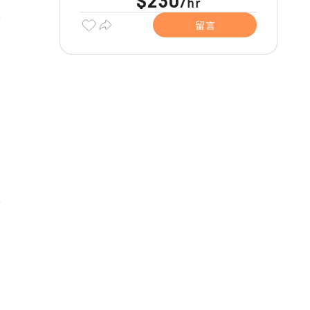
$230
hr
/
留言