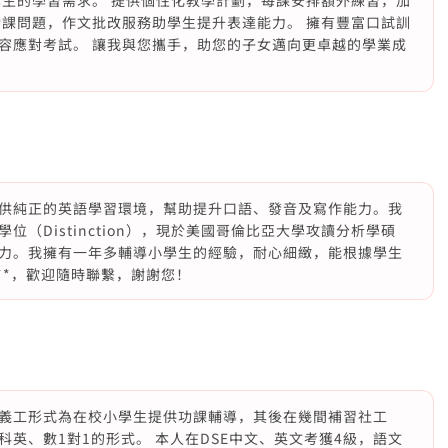
學生的學習需求。 提供個性化教學計劃，每課安排額外練習，加
功課問題，作文批改服務助學生提升表達能力。 擁有豐富口試訓
容應對考試。 讓我與您攜手，助您的子女邁向更卓越的學業成
供純正的英語學習環境，幫助提升口語、發音及寫作能力。我
（Distinction），現於美國哥倫比亞大學攻讀分析學碩
力。我擁有一年多輔導小學生的經驗，耐心細緻，能根據學生
**，歡迎隨時聯繫，謝謝您！
義工形式為在校小學生提供功課輔導，其後在幾間補習社工
英、數1對1的形式。 本人在DSE中文、英文考獲4級，語文