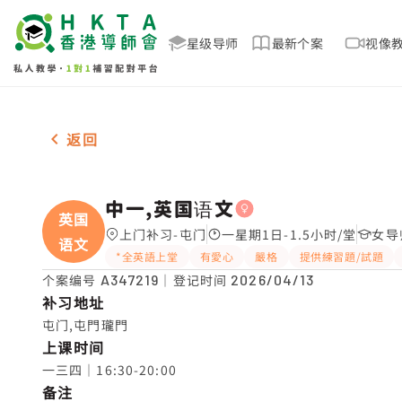
星级导师
最新个案
视像
女-1名 中一,英国语文，屯门 补习推介
返回
中一,英国语文
英国
上门补习-屯门
一星期1日-1.5小时/堂
女导
语文
*全英語上堂
有愛心
嚴格
提供練習題/試題
个案编号
A347219
｜登记时间
2026/04/13
补习地址
屯门,屯門瓏門
上课时间
一三四｜16:30-20:00
备注