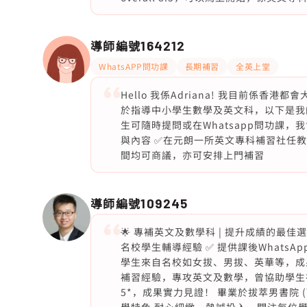
導師編號
164212
WhatsAPP問功課
長期補習
全英上堂
Hello 我係Adriana! 我目前係
於指導中小學生數學及英文科，以下是我的
生可隨時提問或在Whatsapp問功課，
與內容 ✅在元朗一所英文專科補習社任
間均可商議，亦可安排上門補習
導師編號
109245
🌟 專補英文及數學科 | 提升成績的最佳選
名校學生輔導經驗 ✅ 提供課後WhatsApp問
學生來自名校如女拔、男拔、英華等，成果斐
補習經驗，專攻英文及數學，曾協助學生
5*，成果實力見證！ 畢業於拔萃男書院 (