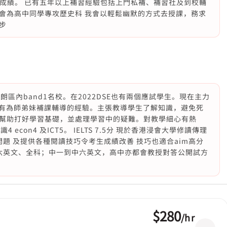
5*成績。 已有五年以上補習經驗包括上門私補、補習社及到校輔
會為高中同學專攻歷史科 我會以輕鬆幽默的方式去授課，務求
步
朗區內band1名校。在2022DSE也有兩個應試學生。現在主力
也有為師弟妹補課輔導的經驗。主張教導學生了解知識，避免死
幫助打好學習基礎，並處理學習中的疑難。對教學細心有熱
4 econ4 及ICT5。 IELTS 7.5分 現於香港浸會大學修讀傳理
問題 及提供各種閱讀技巧令考生成績改善 技巧也適合aim高分
小六英文、全科；中一到中六英文，高中亦都會教授對答公開試方
$280
/
hr