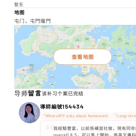
暂无
地图
屯门，屯門瓏門
查看地图
导师留言
该补习个案已完结
導師編號
154434
*WhatsAPP asks about homework
*Long-term
我經驗豐富，以前係補習社做，現有同年齡學
overall 8.5，可以馬上開始，係英文專