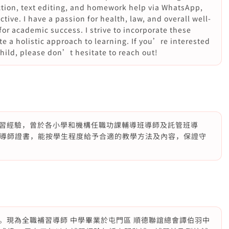
uction, text editing, and homework help via WhatsApp,
tive. I have a passion for health, law, and overall well-
for academic success. I strive to incorporate these
e a holistic approach to learning. If you’re interested
child, please don’t hesitate to reach out!
習經驗，曾於各小學和機構任職功課輔導班導師及託管班導
oup導師證書，能按學生程度給予合適的教學方法及內容，保證守
。現為全職補習導師 中學畢業於屯門區 順德聯誼總會譚伯羽中