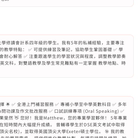
香港都會大學修讀會計系四年級的學生。我有5年的私補經驗，主要專注
教學特點： ✅ 可提供練習及筆記，協助學生鞏固基礎 ✅ 學
我會耐心解答 ✅ 注重跟進學生的學習狀況與程度，調整教學節奏
教英文科，對雙語教學及學生常見難點有一定掌握 教學地點、時
擇 🌟 ✅ 全港上門補習服務 ✅ 專補小學至中學英數科目 ✅ 多年
功課及作文批改服務 ✅ 口試訓練專項 (Oral Speaking) ✅
然 👋 您好！我是Matthew，您的專業學習夥伴！ 5年專業
在短時間內大幅提升成績。 曾輔導學生於DSE英文考試中取得
頂尖名校)，並取得英國頂尖大學Exeter碩士學位。 🎯 我的教