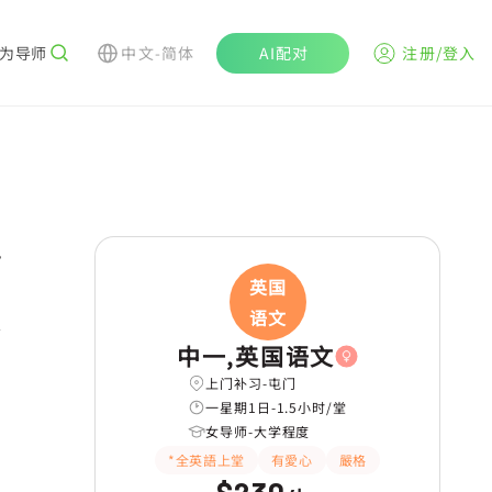
为导师
中文-简体
AI配对
注册/登入
r
英国
语文
学
中一,英国语文
上门补习-屯门
一星期1日-1.5小时/堂
女导师-大学程度
*全英語上堂
有愛心
嚴格