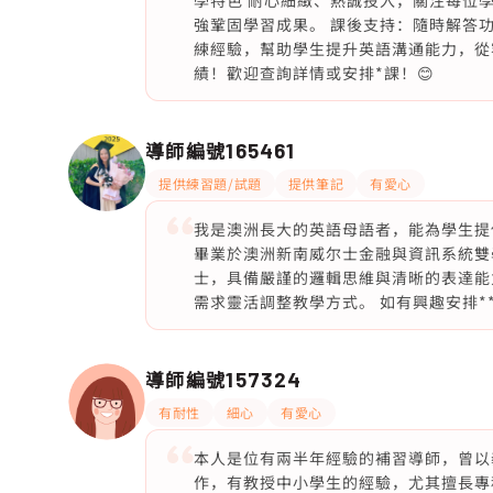
學特色 耐心細緻、熱誠投入，關注每位
強鞏固學習成果。 課後支持：隨時解答
練經驗，幫助學生提升英語溝通能力，從
績！歡迎查詢詳情或安排*課！😊
導師編號
165461
提供練習題/試題
提供筆記
有愛心
我是澳洲長大的英語母語者，能為學生提
畢業於澳洲新南威尔士金融與資訊系統雙學位
士，具備嚴謹的邏輯思維與清晰的表達能
需求靈活調整教學方式。 如有興趣安排*
導師編號
157324
有耐性
細心
有愛心
本人是位有兩半年經驗的補習導師，曾以
作，有教授中小學生的經驗，尤其擅長專科