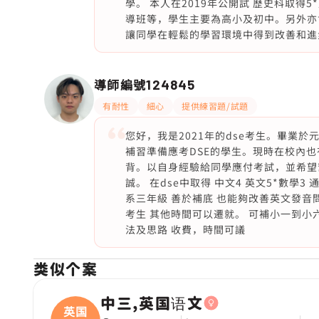
學。 本人在2019年公開試 歷史科取得
導班等，學生主要為高小及初中。另外亦
讓同學在輕鬆的學習環境中得到改善和進
導師編號
124845
有耐性
細心
提供練習題/試題
您好，我是2021年的dse考生。畢業於元
補習準備應考DSE的學生。現時在校內
背。以自身經驗給同學應付考試，並希望
誠。 在dse中取得 中文4 英文5*數學3 通識
系三年級 善於補底 也能夠改善英文發音
考生 其他時間可以遷就。 可補小一到
法及思路 收費，時間可議
类似个案
中三,英国语文
英国