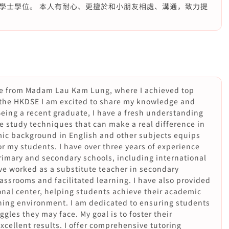
學士學位。 本人有耐心、更擅於和小朋友相處、溝通，致力提
e from Madam Lau Kam Lung, where I achieved top
 the HKDSE I am excited to share my knowledge and
Being a recent graduate, I have a fresh understanding
ve study techniques that can make a real difference in
ic background in English and other subjects equips
r my students. I have over three years of experience
rimary and secondary schools, including international
have worked as a substitute teacher in secondary
assrooms and facilitated learning. I have also provided
onal center, helping students achieve their academic
arning environment. I am dedicated to ensuring students
ggles they may face. My goal is to foster their
cellent results. I offer comprehensive tutoring