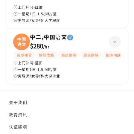
上门补习-红磡
一星期1日-1.5小时/堂
男导师/女导师-大学程度
中二,中国语文
中国
语文
$280
/
hr
長期補習
解題思路
應試策略
題目講解
指導功課
細
上门补习-蓝田
一星期1日-1.5小时/堂
男导师/女导师-大学毕业
关于我们
教育资讯
认证奖项