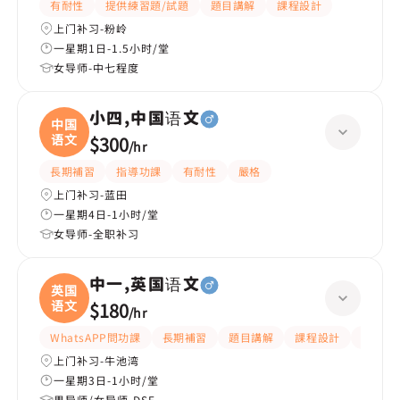
有耐性
提供練習題/試題
題目講解
課程設計
上门补习-粉岭
一星期1日-1.5小时/堂
女导师-中七程度
小四,中国语文
中国
语文
$300
/
hr
長期補習
指導功課
有耐性
嚴格
上门补习-蓝田
一星期4日-1小时/堂
女导师-全职补习
中一,英国语文
英国
语文
$180
/
hr
WhatsAPP問功課
長期補習
題目講解
課程設計
指導功
上门补习-牛池湾
一星期3日-1小时/堂
男导师/女导师-DSE