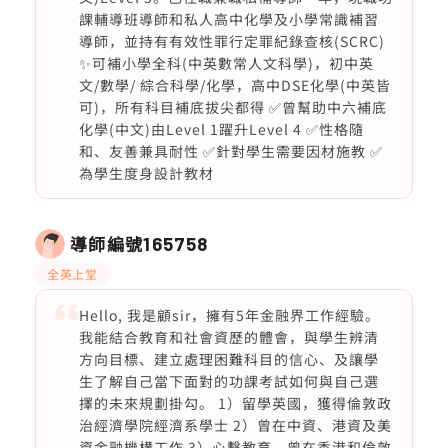
課輔導班導師和私人高中化學及小學常識補習
導師，並持有有效性罪行定罪紀錄查核(SCRC)
✨可補小學全科(中英數常人文科學)，初中英
文/數學/ 綜合科學/化學，高中DSE化學(中英皆
可)，所有科目補底拔尖都得 ✅曾幫助中六補底
化學(中文)由Level 1躍升Level 4 ✅性格隨
和、友善兼具耐性 ✅針對學生需要因材施教 ✅
為學生度身設計教材
導師編號
165758
全英上堂
Hello, 我是顧sir，擁有5年金融界工作經驗。
我能結合教育和社會資歷的體會，與學生辨清
方向目標、建立處理困難科目的信心、及讓學
生了解自己當下面對的功課考試如何與自己選
擇的未來規劃掛勾。 1）留學英國，獲得倫敦政
治經濟學院經濟系學士 2）曾在中資、港資及美
資金融機構工作 3）心繫教育，曾在香港和倫敦