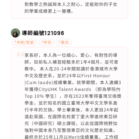
對教學之熱誠與本人之耐心，定能助你的子女
的學業成績更上一層樓。
導師編號
121096
*中史/世史
*中文
*英文
家長好，本人為一位細心、愛心、有耐性的導
師，目前私人補習經驗多於1年4個月，並可普
教中。 本人在20-24年間就讀於香港城市大學
中文及歷史系，並於24年以First Honour
(Cum laude)成績畢業。就學期間，本人連續3
年獲得CityUHK Talent Awards （即為學院內
Top 10% 學生），亦在2023年奪得臺灣交換獎
學金，並於知名的國立臺灣大學中文文學系進
行半年的交換。學士畢業後，本人更自24年起
遠赴英國，在國際名校愛丁堡大學進修東亞研
究（中國研究）碩士課程，以此從國際視野加
強對中國本身乃至整個東亞的文化歷史知識，
最終亦於25年11月以Merit佳績畢業。 工作經