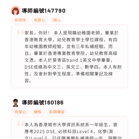
導師編號
147790
有耐性
有愛心
細心
家長，你好！ 本人是現職幼稚園老師，畢業於
香港教育大學，幼兒教育學士學位課程，有四
年幼稚園教師經驗，並有三年私補經驗。而
且，畢業於香港專業教育學院，幼兒教育高級
文憑。本人於葵青區band 1英文中學畢業，
DSE成績為中文三，英文三，數學四。本人有耐
性，及會針對學生程度，準備相關筆記及練
習。
導師編號
160186
有愛心
嚴格
長期補習
本人為香港城市大學資訊系統系一年級生，曾
應考2025 DSE, 必修科目Level 4，化學(英
文)Level 5。已任職兼職私補導師一年，現職功