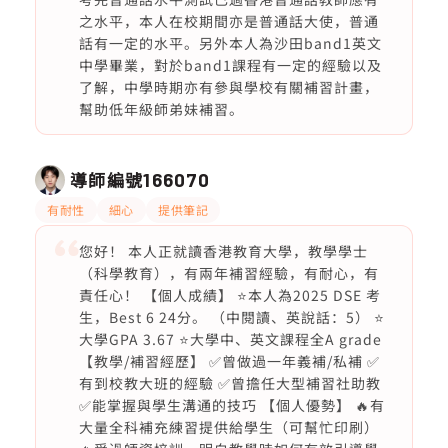
之水平，本人在校期間亦是普通話大使，普通
話有一定的水平。另外本人為沙田band1英文
中學畢業，對於band1課程有一定的經驗以及
了解，中學時期亦有參與學校有關補習計畫，
幫助低年級師弟妹補習。
導師編號
166070
有耐性
細心
提供筆記
您好！ 本人正就讀香港教育大學，教學學士
（科學教育），有兩年補習經驗，有耐心，有
責任心！ 【個人成績】 ⭐️本人為2025 DSE 考
生，Best 6 24分。 （中閱讀、英說話：5） ⭐️
大學GPA 3.67 ⭐️大學中、英文課程全A grade
【教學/補習經歷】 ✅曾做過一年義補/私補 ✅
有到校教大班的經驗 ✅曾擔任大型補習社助教
✅能掌握與學生溝通的技巧 【個人優勢】 🔥有
大量全科補充練習提供給學生（可幫忙印刷）