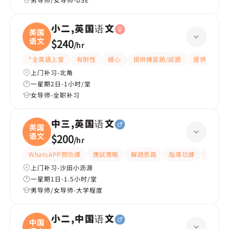
小二,英国语文
英国
语文
$240
/
hr
*全英語上堂
有耐性
細心
提供練習題/試題
提供筆記
上门补习-北角
一星期2日-1小时/堂
女导师-全职补习
中三,英国语文
英国
语文
$200
/
hr
WhatsAPP問功課
應試策略
解題思路
指導功課
提供練
上门补习-沙田小沥源
一星期1日-1.5小时/堂
男导师/女导师-大学程度
小二,中国语文
中国