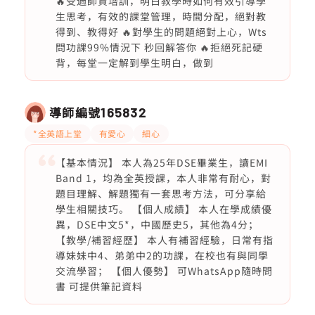
🔥受過師資培訓，明白教學時如何有效引導學
生思考，有效的課堂管理，時間分配，絕對教
得到、教得好 🔥對學生的問題絕對上心，Wts
問功課99%情況下 秒回解答你 🔥拒絕死記硬
背，每堂一定解到學生明白，做到
導師編號
165832
*全英語上堂
有愛心
細心
【基本情況】 本人為25年DSE畢業生，讀EMI
Band 1，均為全英授課，本人非常有耐心，對
題目理解、解題獨有一套思考方法，可分享給
學生相關技巧。 【個人成績】 本人在學成績優
異，DSE中文5*，中國歷史5，其他為4分；
【教學/補習經歷】 本人有補習經驗，日常有指
導妹妹中4、弟弟中2的功課，在校也有與同學
交流學習； 【個人優勢】 可WhatsApp隨時問
書 可提供筆記資料