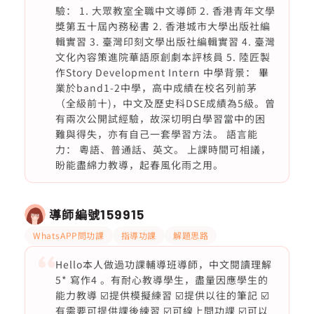
驗： 1. 大眾教室全職中文導師 2. 香港青年文學
獎第五十屆內務秘書 2. 香港城市大學出版社編
輯實習 3. 臺灣印刻文學出版社編輯實習 4. 臺灣
文化內容策進院華語原創劇本評核員 5. 陸匠製
作Story Development Intern 中學背景： 畢
業於band1-2中學，高中成績在校名列前茅
（全級前十)，中文及歷史科DSE成績為5級。曾
有兩次公開試經驗，故深切明白學習當中的困
難與得失，亦有自己一套學習方法。 語言能
力： 粵語、普通話、英文。 上課時間可相議，
盼能盡綿力教導，起春風化雨之用。
導師編號
159915
WhatsAPP問功課
指導功課
解題思路
Hello本人做過功課輔導班導師，中文閱讀理解
5* 寫作4 。有耐心教導學生，盡量因應學生的
能力教導 ☑️提供模擬練習 ☑️提供以往的筆記 ☑️
有需要可提供課後練習 ☑️可線上問功課 ☑️可以