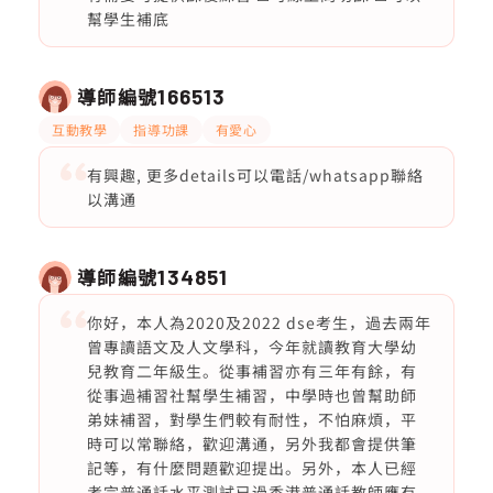
幫學生補底
導師編號
166513
互動教學
指導功課
有愛心
有興趣, 更多details可以電話/whatsapp聯絡
以溝通
導師編號
134851
你好，本人為2020及2022 dse考生，過去兩年
曾專讀語文及人文學科，今年就讀教育大學幼
兒教育二年級生。從事補習亦有三年有餘，有
從事過補習社幫學生補習，中學時也曾幫助師
弟妹補習，對學生們較有耐性，不怕麻煩，平
時可以常聯絡，歡迎溝通，另外我都會提供筆
記等，有什麼問題歡迎提出。另外，本人已經
考完普通話水平測試已過香港普通話教師應有