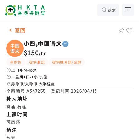
搜索
男-1名 小四,中国语文，葵涌 补习推介
返回
小四,中国语文
中国
语文
$150
/
hr
有耐性
提供筆記
提供練習題/試題
上门补习-葵涌
一星期1日-1小时/堂
男导师/女导师-大学程度
个案编号
｜登记时间
A347255
2026/04/13
补习地址
葵涌,石籬
上课时间
可商議
备注
暂无