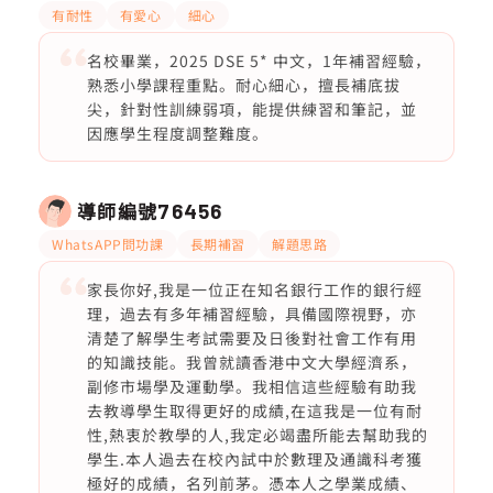
有耐性
有愛心
細心
名校畢業，2025 DSE 5* 中文，1年補習經驗，
熟悉小學課程重點。耐心細心，擅長補底拔
尖，針對性訓練弱項，能提供練習和筆記，並
因應學生程度調整難度。
導師編號
76456
WhatsAPP問功課
長期補習
解題思路
家長你好,我是一位正在知名銀行工作的銀行經
理，過去有多年補習經驗，具備國際視野，亦
清楚了解學生考試需要及日後對社會工作有用
的知識技能。我曾就讀香港中文大學經濟系，
副修市場學及運動學。我相信這些經驗有助我
去教導學生取得更好的成績,在這我是一位有耐
性,熱衷於教學的人,我定必竭盡所能去幫助我的
學生.本人過去在校內試中於數理及通識科考獲
極好的成績，名列前茅。憑本人之學業成績、