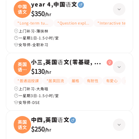
year 4,中国语文
中国
语文
$350
/
hr
*Long-term tutoring
*Question explanation
*Interactive teaching
上门补习-薄扶林
一星期1日-1.5小时/堂
女导师-全职补习
小三,英国语文(零基礎, 會話)
英国
语文
$130
/
hr
(
*普通話授課
*居英回流
嚴格
有耐性
有愛心
細心
上门补习-大角咀
一星期3日-1.5小时/堂
女导师-DSE
中四,英国语文
英国
语文
$250
/
hr