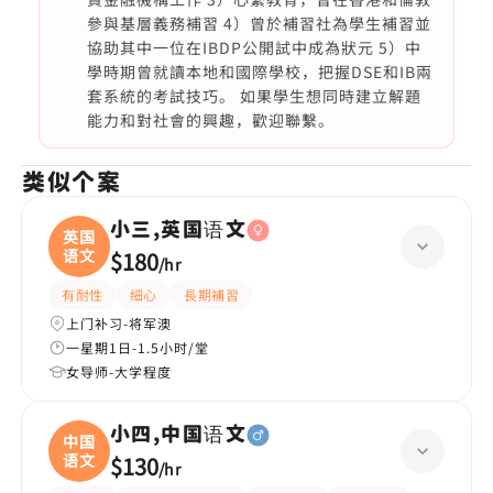
參與基層義務補習 4）曾於補習社為學生補習並
協助其中一位在IBDP公開試中成為狀元 5）中
學時期曾就讀本地和國際學校，把握DSE和IB兩
套系統的考試技巧。 如果學生想同時建立解題
能力和對社會的興趣，歡迎聯繫。
类似个案
小三,英国语文
英国
语文
$180
/
hr
有耐性
細心
長期補習
上门补习-将军澳
一星期1日-1.5小时/堂
女导师-大学程度
小四,中国语文
中国
语文
$130
/
hr