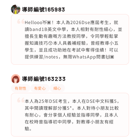
導師編號
165983
Hellooo👋🏿！本人為2026Dse應屆考生，就
讀band1B英文中學，本人相對有耐性細心，並
擅長生動有趣嘅方法教授同學，令同學輕鬆掌
握知識技巧😙本人具義補經驗，曾經教導小五
學生，並且成功助她在考試中奪得佳績！可以
提供練習/notes，無限WhatsApp問書🙌🏿
導師編號
163233
有耐性
有愛心
細心
本人為25年DSE考生，本人在DSE中文科獲5，
其中閱讀理解部分獲5*。本人對待小朋友比較
有耐心，會分享個人經驗並指導同學，且本人
在校時曾指導初中同學，對教導小朋友有經
驗。