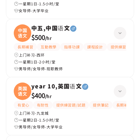
一星期1日-1.5小时/堂
女导师-大学毕业
中五,中国语文
中国
语文
$500
/
hr
長期補習
互動教學
指導功課
課程設計
提供練習題/試題
上门补习-西环
一星期1日-2小时/堂
男导师/女导师-现职教师
year 10,英国语文
英国
语文
$400
/
hr
有愛心
有耐性
提供練習題/試題
提供筆記
長期補習
上门补习-九龙城
一星期2日-1.5小时/堂
男导师/女导师-大学毕业