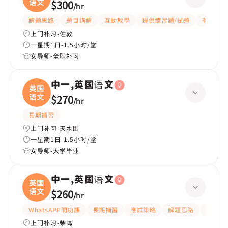
语文
$300
/
hr
解題思路
題目講解
互動教學
提供練習題/試題
有愛心
上门补习-佐敦
一星期1日-1.5小时/堂
女导师-全职补习
中一,英国语文
英国
语文
$270
/
hr
長期補習
上门补习-天水围
一星期1日-1.5小时/堂
女导师-大学毕业
中一,英国语文
英国
语文
$260
/
hr
WhatsAPP問功課
長期補習
應試策略
解題思路
題目講
上门补习-柴湾