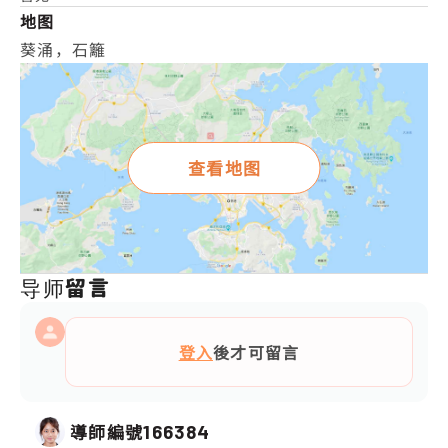
地图
葵涌，石籬
查看地图
导师留言
登入
後才可留言
導師編號
166384