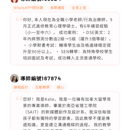
WhatsAPP問功課
長期補習
全英上堂
你好, 本人現在為全職小學老師/行為治療師，9
月正式進修教育心理學碩士，有6年補習經驗
（小一至中六）。 成功案例： ·DSE英文：2
年內將預測分數由2級→5級（躍升3個等級）。
· 小學默書考試：輔導學生由及格邊緣穩定提
升至90分以上。 · SEN轉學：為特殊學校學生
培訓面試及考試，成功轉入主流普通學校。
導師編號
167874
課程設計
互動教學
細心
您好！我是Kate。我是一位擁有加拿大留學背
景的專業導師，畢業於南亞省理工學院
（SAIT）的新媒體創作及設計系。我深信每個
孩子都有獨特的學習節奏，因此教學不僅是傳
遞知識，更是建立溝通橋樑的過程。 我的教學