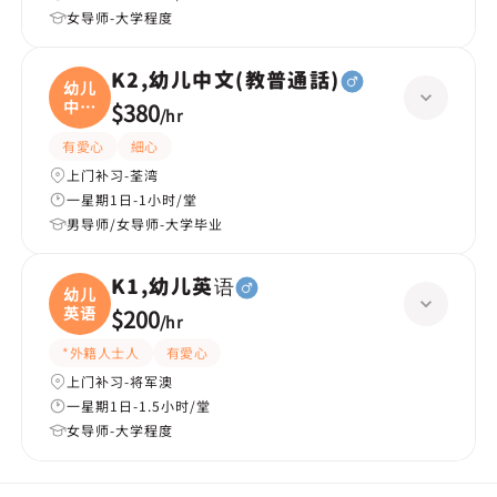
女导师-大学程度
K2,幼儿中文(教普通話)
幼儿
中文
$380
/
hr
(
有愛心
細心
上门补习-荃湾
一星期1日-1小时/堂
男导师/女导师-大学毕业
K1,幼儿英语
幼儿
英语
$200
/
hr
*外籍人士人
有愛心
上门补习-将军澳
一星期1日-1.5小时/堂
女导师-大学程度