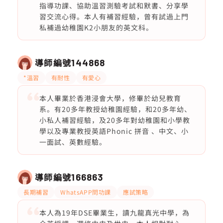
指導功課、協助溫習測驗考試和默書、分享學
習交流心得。本人有補習經驗，曾有試過上門
私補過幼稚園K2小朋友的英文科。
導師編號
144868
*溫習
有耐性
有愛心
本人畢業於香港浸會大學，修畢於幼兒教育
系。有20多年教授幼稚園經驗，和20多年幼、
小私人補習經驗，及20多年對幼稚園和小學教
學以及專業教授英語Phonic 拼音 、中文、小
一面試、英數經驗。
導師編號
166863
長期補習
WhatsAPP問功課
應試策略
本人為19年DSE畢業生，讀九龍真光中學，為