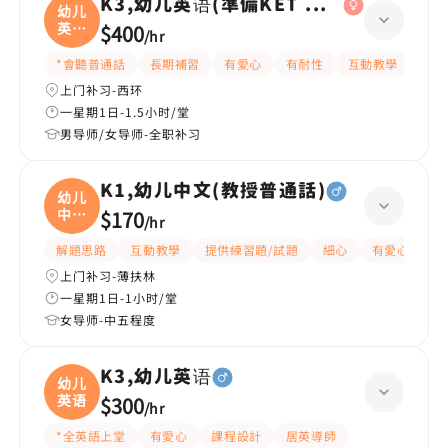
K3,幼儿英语(準備KET 考試)
幼儿
英语
$400
/
hr
(
*會聽普通話
長期補習
有愛心
有耐性
互動教學
課程
上门补习-西环
一星期1日-1.5小时/堂
男导师/女导师-全职补习
K1,幼儿中文(教授普通話)
幼儿
中文
$170
/
hr
(
解題思路
互動教學
提供練習題/試題
細心
有愛心
有
上门补习-薄扶林
一星期1日-1小时/堂
女导师-中五程度
K3,幼儿英语
幼儿
英语
$300
/
hr
*全英語上堂
有愛心
課程設計
居英導師