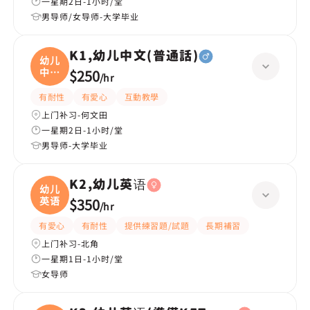
一星期2日-1小时/堂
男导师/女导师-大学毕业
K1,幼儿中文(普通話)
幼儿
中文
$250
/
hr
(
有耐性
有愛心
互動教學
上门补习-何文田
一星期2日-1小时/堂
男导师-大学毕业
K2,幼儿英语
幼儿
英语
$350
/
hr
有愛心
有耐性
提供練習題/試題
長期補習
上门补习-北角
一星期1日-1小时/堂
女导师