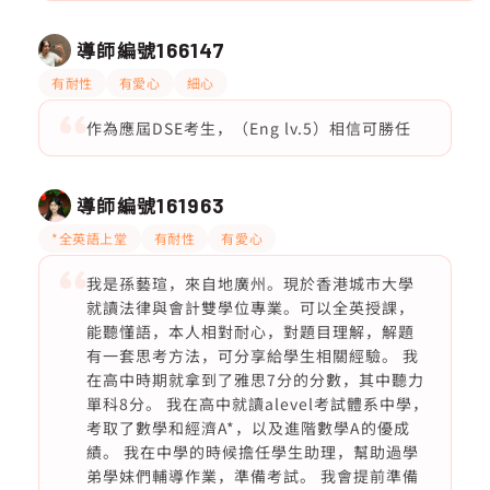
導師編號
166147
有耐性
有愛心
細心
作為應屆DSE考生，（Eng lv.5）相信可勝任
導師編號
161963
*全英語上堂
有耐性
有愛心
我是孫藝瑄，來自地廣州。現於香港城市大學
就讀法律與會計雙學位專業。可以全英授課，
能聽懂語，本人相對耐心，對題目理解，解題
有一套思考方法，可分享給學生相關經驗。 我
在高中時期就拿到了雅思7分的分數，其中聽力
單科8分。 我在高中就讀alevel考試體系中學，
考取了數學和經濟A*，以及進階數學A的優成
績。 我在中學的時候擔任學生助理，幫助過學
弟學妹們輔導作業，準備考試。 我會提前準備