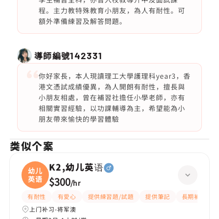
程。主力教特殊教育小朋友，為人有耐性。可
額外準備練習及解答問題。
導師編號
142331
你好家長，本人現讀理工大學護理科year3，香
港文憑試成績優異，為人開朗有耐性，擅長與
小朋友相處，曾在補習社擔任小學老師，亦有
相關實習經驗，以功課輔導為主，希望能為小
朋友帶來愉快的學習體驗
类似个案
K2,幼儿英语
幼儿
英语
$300
/
hr
有耐性
有愛心
提供練習題/試題
提供筆記
長期補習
上门补习-将军澳