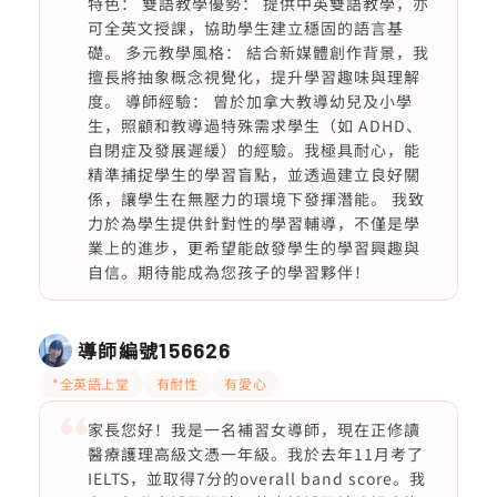
特色： 雙語教學優勢： 提供中英雙語教學，亦
可全英文授課，協助學生建立穩固的語言基
礎。 多元教學風格： 結合新媒體創作背景，我
擅長將抽象概念視覺化，提升學習趣味與理解
度。 導師經驗： 曾於加拿大教導幼兒及小學
生，照顧和教導過特殊需求學生（如 ADHD、
自閉症及發展遲緩）的經驗。我極具耐心，能
精準捕捉學生的學習盲點，並透過建立良好關
係，讓學生在無壓力的環境下發揮潛能。 我致
力於為學生提供針對性的學習輔導，不僅是學
業上的進步，更希望能啟發學生的學習興趣與
自信。期待能成為您孩子的學習夥伴！
導師編號
156626
*全英語上堂
有耐性
有愛心
家長您好！我是一名補習女導師，現在正修讀
醫療護理高級文憑一年級。我於去年11月考了
IELTS，並取得7分的overall band score。我