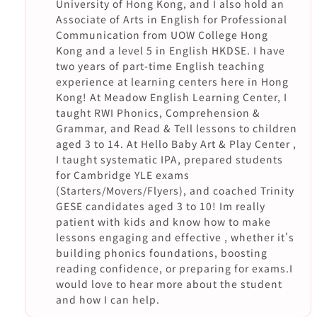
University of Hong Kong, and I also hold an
Associate of Arts in English for Professional
Communication from UOW College Hong
Kong and a level 5 in English HKDSE. I have
two years of part-time English teaching
experience at learning centers here in Hong
Kong! At Meadow English Learning Center, I
taught RWI Phonics, Comprehension &
Grammar, and Read & Tell lessons to children
aged 3 to 14. At Hello Baby Art & Play Center ,
I taught systematic IPA, prepared students
for Cambridge YLE exams
(Starters/Movers/Flyers), and coached Trinity
GESE candidates aged 3 to 10! Im really
patient with kids and know how to make
lessons engaging and effective , whether it's
building phonics foundations, boosting
reading confidence, or preparing for exams.I
would love to hear more about the student
and how I can help.