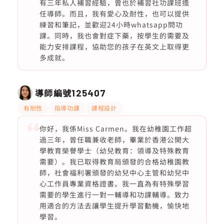
有三年私人補習經驗，曾也於補習社功課班擔
任導師。而且，我有愛心及耐性，也可以提供
練習和筆記，並歡迎24小時whatsapp問功
課。同時，我也會對症下藥，按學生的需要及
能力安排課程，協助您的孩子在英文上取得更
多成就。
導師編號
125407
有耐性
指導功課
課程設計
你好，我係Miss Carmen。我在幼稚園工作超
過三年，曾任職兼收老師，畢業於香港公開大
學教育榮譽學士（幼兒教育：領導及特殊教育
需要）。我已取得教育局頒發的合格幼稚園教
師，社會福利署頒發的幼兒中心主管和幼兒中
心工作員專業資格證書。我一直為有特殊學習
需要的學生進行一對一輔導和功課輔導。致力
用適合的方法去讓學生提升學習動機，愉快地
學習。