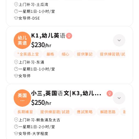
上门补习-土瓜湾
一星期1日-1小时/堂
女导师-DSE
K1,幼儿英语
幼儿
英语
$230
/
hr
*全英語上堂
嚴格
細心
提供筆記
提供練習題/試題
上门补习-东涌
一星期1日-1小时/堂
女导师
小三,英国语文|K3,幼儿英语
英国
语
$250
/
hr
文|
長期補習
提供練習題/試題
應試策略
解題思路
題目講解
上门补习-鲗鱼涌及太古
一星期1日-2小时/堂
女导师-大学程度