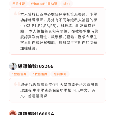
長期補習
WhatsAPP問功課
細心
本人曾於社區中心擔任兒童托管班導師，小學
功課輔導導師，另外有不同年級私人補習的學
生(K3,P1,P2,P3,P5)，對教導小朋友富有經
驗， 本人性格善良和有耐性，在教導學生時態
度認真及有耐性，教學模式輕鬆，務求令學生
容易明白和理解知識，針對學生不明白的問題
加強練習。
導師編號
162355
*教芭蕾舞
*教芭蕾舞
應試策略
您好 我現就讀香港恒生大學商業分析及資訊管
理課程 中小學皆是保良局學校 可以中文、英
文、普通話授課
導師編號
168024