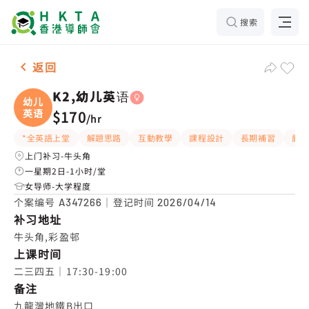
搜索
女-1名 K2,幼儿英语，牛头角 补习推介
返回
K2,幼儿英语
幼儿
英语
$170
/
hr
*全英語上堂
解題思路
互動教學
課程設計
長期補習
嚴
上门补习-牛头角
一星期2日-1小时/堂
女导师-大学程度
个案编号
｜登记时间
A347266
2026/04/14
补习地址
牛头角,彩盈邨
上课时间
二三四五｜17:30-19:00
备注
九龍灣地鐵B出口