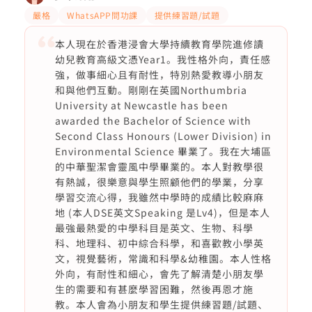
嚴格
WhatsAPP問功課
提供練習題/試題
本人現在於香港浸會大學持續教育學院進修讀
幼兒教育高級文憑Year1。我性格外向，責任感
強，做事細心且有耐性，特別熱愛教導小朋友
和與他們互動。剛剛在英國Northumbria
University at Newcastle has been
awarded the Bachelor of Science with
Second Class Honours (Lower Division) in
Environmental Science 畢業了。我在大埔區
的中華聖潔會靈風中學畢業的。本人對教學很
有熱誠，很樂意與學生照顧他們的學業，分享
學習交流心得，我雖然中學時的成績比較麻麻
地 (本人DSE英文Speaking 是Lv4)，但是本人
最強最熱愛的中學科目是英文、生物、科學
科、地理科、初中綜合科學，和喜歡教小學英
文，視覺藝術，常識和科學&幼稚園。本人性格
外向，有耐性和細心，會先了解清楚小朋友學
生的需要和有甚麼學習困難，然後再恩才施
教。本人會為小朋友和學生提供練習題/試題、