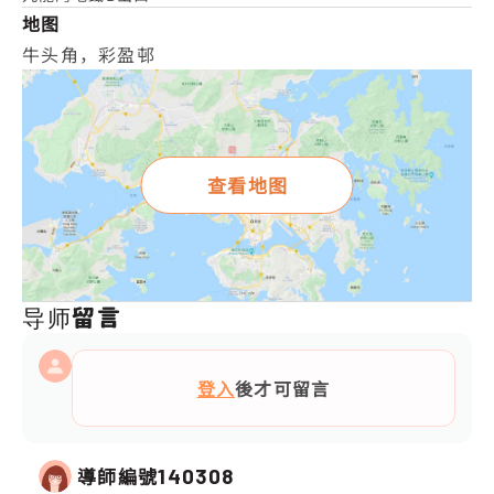
地图
牛头角，彩盈邨
查看地图
导师留言
登入
後才可留言
導師編號
140308