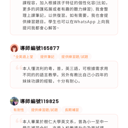
課程容，加入根據孩子特征的個性化容(比如，
更多的詞匯拓展或者有趣的聽力練習). 我會整
理上課筆記，以供復習。如有需要，我也會提
供練習題目。學生也可以在WhatsApp 上向我
提问我都會心解答~
導師編號
165877
*全英語上堂
提供筆記
提供練習題/試題
本人懂流利的粵，普，英三語，可根據需求用
不同的的語言教學。另外有教比自己小四年的
妹妹功課的經驗，十分有耐心。
導師編號
119825
有耐性
提供練習題/試題
長期補習
本人畢業於樹仁大學英文系，曾為小一至中一
學生補習全科，亦曾入校教導升中及面試課