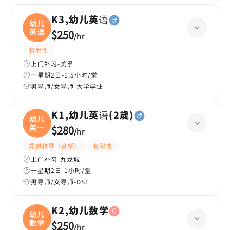
K3,幼儿英语
幼儿
英语
$250
/
hr
有耐性
上门补习-美孚
一星期2日-1.5小时/堂
男导师/女导师-大学毕业
K1,幼儿英语(2歲)
幼儿
英语
$280
/
hr
(
提供教琴（音樂）
有耐性
上门补习-九龙城
一星期2日-1小时/堂
男导师/女导师-DSE
K2,幼儿数学
幼儿
数学
$250
/
hr