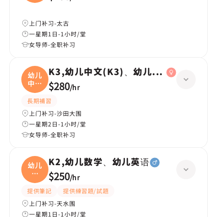
上门补习-太古
一星期1日-1小时/堂
女导师-全职补习
K3,幼儿中文(K3)、幼儿数学(K3)
幼儿
中文
$280
/
hr
(
長期補習
上门补习-沙田大围
一星期2日-1小时/堂
女导师-全职补习
K2,幼儿数学、幼儿英语
幼儿
数
$250
/
hr
学、
提供筆記
提供練習題/試題
上门补习-天水围
一星期1日-1小时/堂