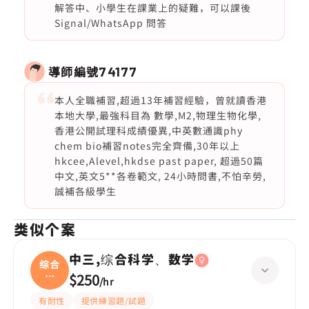
解答中、小學生在課業上的疑難，可以課後
Signal/WhatsApp 問答
導師編號
74177
本人全職補習,超過13年補習經驗，曾就讀香港
本地大學,最強科目為 數學,M2,物理生物化學,
香港公開試理科成績優異,中英數通識phy
chem bio補習notes完全齊備,30年以上
hkcee,Alevel,hkdse past paper, 超過50篇
中文,英文5**各卷範文, 24小時問書,不怕辛勞,
誠補各級學生
类似个案
中三,综合科学、数学
综合
科
$250
/
hr
学、
有耐性
提供練習題/試題