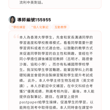
流利中英對話。
導師編號
155955
*學校練習
*個人化筆記
互動教學
本人為香港大學學生，先會和家長溝通同學的
學習進度和學校教導模式，看看同學需要什麼
學習資料或者方式適合他，以鼓勵的教學方式
來促進同學對學習的自主性和興趣，曾經在不
同小學擔任課後補習班教師（呂明才、路德會
沙崙、協和小學）。而亦有私補國際學校學
生。我深知學生學習難題，能鞏固學科上的基
礎知識並會提供自製練習幫助學生提升考試成
績。 此外，本人中學主修生物及經濟（英文修
讀）。本人亦歡迎中文補習，在中文科綜合考
獲5*優異成績，熟識考核內容。 最後，本人能
提供自製筆記、題目。在課堂上提供
pastpaper給學生操練，促進學生的學習，以
能夠在測考中取得佳績。本人同時會在課堂中