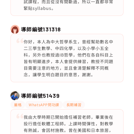
試課程，而且從沒有間斷過，所以一直都非常
緊貼syllabus。
導師編號
131318
你好，本人為中大哲學系生，曾經幫助數名中
二三學生數學、中四化學，以及小學小五全
科，另外也教授過IB哲學，他們在各自科目上
皆有明顯進步，本人會提供練習，教授不同題
目需要注意的地方，並且會清楚解釋不同概
念，讓學生明白題目的意思，謝謝。
導師編號
51439
嚴格
WhatsAPP問功課
長期補習
我由大學時期已開始擔任補習老師，畢業後在
投行擔任軟體工程師。上課時間彈性，對教學
有熱誠，會因材施教。曾在美國和日本旅居，