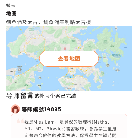
暂无
地图
鲗鱼涌及太古，鰂魚涌基利路太吉樓
查看地图
导师留言
该补习个案已完结
導師編號
14895
我是Miss Lam，是資深的數理科(Maths、
M1、M2、Physics)補習教練，會為學生量身
定做適合他們的教學方法，保證學生在短時間