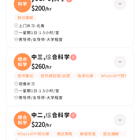
科学
$200
/
hr
題目講解
上门补习-北角
一星期1日-1.5小时/堂
男导师/女导师-大学程度
中三,综合科学
综合
科学
$260
/
hr
提供筆記
提供練習題/試題
指導功課
WhatsAPP問功課
视像补习
一星期1日-1.5小时/堂
男导师/女导师-大学程度
中二,综合科学
综合
科学
$220
/
hr
WhatsAPP問功課
應試策略
解題思路
題目講解
指導功