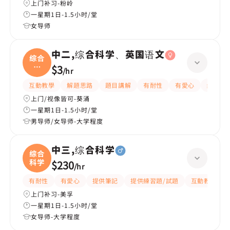
上门补习-粉岭
一星期1日-1.5小时/堂
女导师
中二,综合科学、英国语文
综合
科
$3
/
hr
学、
互動教學
解題思路
題目講解
有耐性
有愛心
細心
上门/视像皆可-葵涌
一星期1日-1.5小时/堂
男导师/女导师-大学程度
中三,综合科学
综合
科学
$230
/
hr
有耐性
有愛心
提供筆記
提供練習題/試題
互動教學
上门补习-美孚
一星期1日-1.5小时/堂
女导师-大学程度