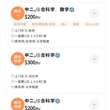
中二,综合科学、数学
综合
科
$200
/
hr
学、
指導功課
提供練習題/試題
細心
嚴格
WhatsAPP問功
上门补习-粉岭
一星期1日-1.5小时/堂
男导师/女导师-大学程度
中二,综合科学
综合
科学
$300
/
hr
上门补习-深水埗
一星期1日-1.5小时/堂
男导师-大学程度
中二,综合科学
综合
科学
$200
/
hr