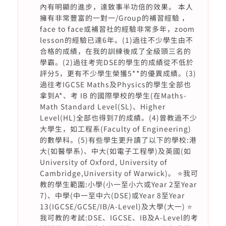
內有明顯的進步，達致事半功倍的效果。 本人
擁有非常豐富的一對一/Group的補習經驗 ，
face to face或補習社的經驗非常多年，zoom
lesson的經驗已達6年。(1)過往不少學生由不
合格的成績，在我的訓練後成了全級頭三名的
學霸。(2)過往考完DSE的學生的成績從不低於
評分5，更有不少學生榮獲5**的優異成績。(3)
過往考IGCSE Maths及Physics的學生全部也
拿到A*、考 IB 的國際學校的學生(在Maths-
Math Standard Level(SL)、Higher
Level(HL)全部也得到7的成績。(4)曾教過不少
大學生，如工程系(Faculty of Engineering)
的數學科。(5)有些學生更升讀了以下的學校:港
大(如醫學系)、中大(如電子工程學)及英國(如
University of Oxford, University of
Cambridge,University of Warwick)。 ⭐️我可
教的學生範圍:小學(小一至小六或Year 2至Year
7)、中學(中一至中六(DSE)或Year 8至Year
13(IGCSE/GCSE/IB/A-Level)及大學(大一) ⭐️
我可教的考試:DSE、IGCSE、IB及A-Level的考