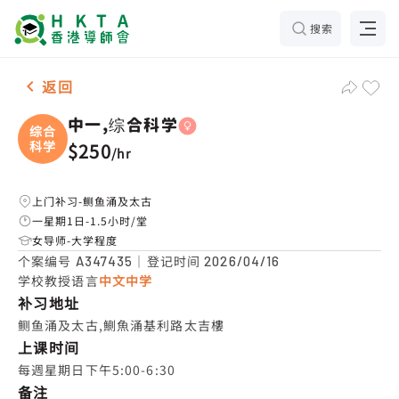
搜索
女-1名 中一,综合科学，鲗鱼涌及太古 补习推介
返回
中一,综合科学
综合
科学
$250
/
hr
上门补习-鲗鱼涌及太古
一星期1日-1.5小时/堂
女导师-大学程度
个案编号
｜登记时间
A347435
2026/04/16
学校教授语言
中文中学
补习地址
鲗鱼涌及太古,鰂魚涌基利路太吉樓
上课时间
每週星期日下午5:00-6:30
备注