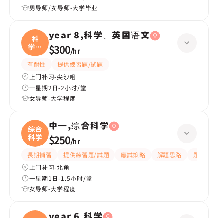
男导师/女导师-大学毕业
year 8,科学、英国语文
科
学、
$300
/
hr
英国
有耐性
提供練習題/試題
上门补习-尖沙咀
一星期2日-2小时/堂
女导师-大学程度
中一,综合科学
综合
科学
$250
/
hr
長期補習
提供練習題/試題
應試策略
解題思路
題目講解
上门补习-北角
一星期1日-1.5小时/堂
女导师-大学程度
year 6,科学