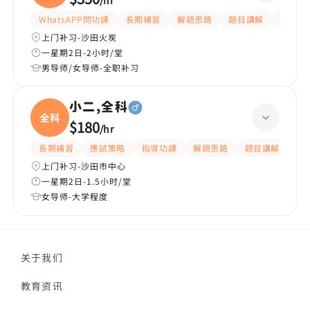
/
hr
WhatsAPP問功課
長期補習
解題思路
題目講解
課程設
上门补习-沙田火炭
一星期2日-2小时/堂
男导师/女导师-全职补习
小二,全科
全科
$180
/
hr
長期補習
應試策略
指導功課
解題思路
題目講解
課
上门补习-沙田市中心
一星期2日-1.5小时/堂
女导师-大学程度
关于我们
教育资讯