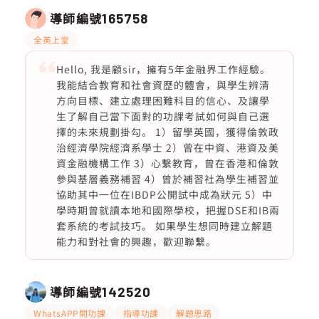
導師編號
165758
全英上堂
Hello, 我是顧sir，擁有5年金融界工作經驗。
我能結合教育和社會資歷的體會，與學生辨清
方向目標、建立處理困難科目的信心、及讓學
生了解自己當下面對的功課考試如何與自己選
擇的未來規劃掛勾。 1）留學英國，獲得倫敦政
治經濟學院經濟系學士 2）曾在中資、港資及美
資金融機構工作 3）心繫教育，曾在香港和倫敦
參與基層義務補習 4）曾於補習社為學生補習並
協助其中一位在IBDP公開試中成為狀元 5）中
學時期曾就讀本地和國際學校，把握DSE和IB兩
套系統的考試技巧。 如果學生想同時建立解題
能力和對社會的興趣，歡迎聯繫。
導師編號
142520
WhatsAPP問功課
指導功課
解題思路