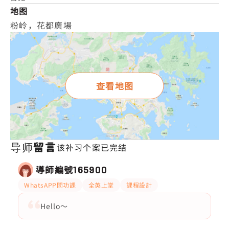
地图
粉岭，花都廣場
查看地图
导师留言
该补习个案已完结
導師編號
165900
WhatsAPP問功課
全英上堂
課程設計
Hello～