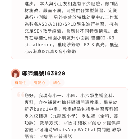
進步。 本人與小朋友相處有不少經驗，做到因
材施教、嚴而不厲，可提供各類型練習、定期
進行小測驗。 另外亦曾於特殊幼兒中心工作和
為數名ASD/ADHD/SPLD學生進行補習，擁有
充足SEN教學經驗，會應付不同特發情況。 此
外在專補幼稚園小朋友升小面試 曾補👇🏻 -K3
st.catherine，獲喇沙錄取 -K2-3 真光，獲聖
心&港真&九真&音小錄取
導師編號
163929
有耐性
有愛心
細心
您好，我現有小一、小四、小六學生補全科、
專科，亦在補習社擔任導師開班教學，畢業於
新界band1中學，教學經驗包括🌟補習專科班
🌟入校輔導（九龍區小學） 🌟私補（全科、跟
功課） 教學方式： ✅因才施教 ✅耐心 ✅提供練
習題 ✅可隨時WhatsApp WeChat 問問題 教學
語言： ✅粵語 ✅普通話