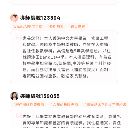
導師編號
123804
WhatsAPP問功課
長期補習
題目講解
家長您好！本人香港中文大學畢業，修讀工程
和數學。現時為中學數學教師，亦曾在大型補
習社任教數學科，具備超過5年教學經驗。以往
就讀沙田Band1a中學。本人擅長理科，有為名
校中學生如曾肇添,聖保羅,喇沙等補習全科的經
驗。而我亦可按家長需要（補底或拔尖）而制
定策略並因材施教，歡迎家長聯絡。
導師編號
159055
*現仼課餘托管導師
*六年幼稚園老師
*普通話水平測試三甲證書
你好！我畢業於專業教育學院幼兒教育學系，具備扎
實的專業知識和豐富的實踐經驗。我性格踏實，責任