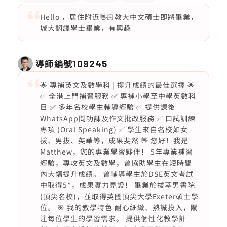
Hello ，居住附近👋🏻教大中文碩士即將畢業，
城大翻譯學士畢業，有興趣
導師編號
109245
🌟 專補英文及數學科 | 提升成績的最佳選擇 🌟
✅ 全港上門補習服務 ✅ 專補小學至中學英數科
目 ✅ 多年名校學生輔導經驗 ✅ 提供課後
WhatsApp問功課及作文批改服務 ✅ 口試訓練
專項 (Oral Speaking) ✅ 學生來自名校如女
拔、男拔、英華等，成果斐然 👋 您好！我是
Matthew，您的專業學習夥伴！ 5年專業補習
經驗，專攻英文及數學，曾協助學生在短時間
內大幅提升成績。 曾輔導學生於DSE英文考試
中取得5*，成果實力見證！ 畢業於拔萃男書院
(頂尖名校)，並取得英國頂尖大學Exeter碩士學
位。 🎯 我的教學特色 耐心細緻、熱誠投入，關
注每位學生的學習需求。 提供個性化教學計