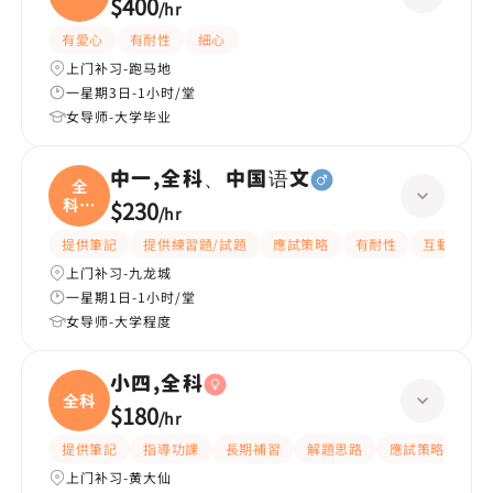
$400
/
hr
有愛心
有耐性
細心
上门补习-跑马地
一星期3日-1小时/堂
女导师-大学毕业
中一,全科、中国语文
全
科、
$230
/
hr
中国
提供筆記
提供練習題/試題
應試策略
有耐性
互動教學
上门补习-九龙城
一星期1日-1小时/堂
女导师-大学程度
小四,全科
全科
$180
/
hr
提供筆記
指導功課
長期補習
解題思路
應試策略
提
上门补习-黄大仙