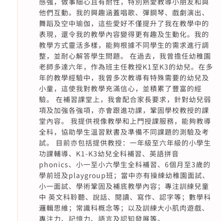
感強，做事細心且有耐性，特別熱愛教導小朋友和與
他們互動。我的興趣涵蓋唱歌、彈鋼琴、戲劇演出、
舞蹈及空中瑜伽，這些愛好不僅提升了我在教學中的
表現，還令我的教學內容變得更有趣及生動化。我的
教學方式靈活多樣，能夠根據不同學生的需求進行調
整，並耐心解答學生問題。 在過去，我曾擔任幼稚園
老師多達六年，作為班主任教授K1至K3的幼兒。在多
年的教學經驗中，我曾多次教導有特殊需要的幼兒及
小童，這使我對教學充滿信心，並積累了豐富的經
驗。 在補習課堂上，我會配合家長要求，針對幼兒弱
項及加強各強項，亦會跟進功課，鞏固學校教授的課
堂內容。 我提供視像教學和上門授課服務，能夠教導
全科，協助學生溫習默書及準備不同課題的測驗及考
試。 目前亦包括提供教授：一年級至六年級的小學生
功課輔導、K1-K3幼兒全科補習、英語拼音
phonics、小一至小六學生全科補習、6個月至3歲的
學前班及playgroup班；當中亦有操練幼稚園面試、
小一面試、學術鞏固及補底教學內容；專注訓練兒童
中 英文科聆聽、說話、閱讀、寫作、認字等；數學科
邏輯思維；常識科概念等；以及訓練大小肌肉遊戲、
專注力、記憶力、語言及認知發展等。