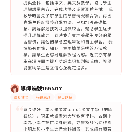
提供全科，包括中文、英文及數學，協助學生
理解課堂內容、完成功課及溫習測驗考試。 我
教學時會先了解學生的學習情況和弱項，再因
應學生程度調整教學方法，例如加強基礎概
念、講解解題技巧及提供練習，幫助學生逐步
提升理解能力。同時我亦會培養學生良好的學
習習慣，讓他們學會整理筆記和自主學習。 我
性格有耐性、細心，會用簡單易明的方法教
學，讓學生更容易理解課程內容。過去亦有學
生在短時間內提升功課表現和測驗成績，希望
能幫助學生建立信心並穩定進步。
導師編號
155407
長期補習
解題思路
題目講解
家長你好，本人畢業於band1英文中學（地區
名校），現正就讀香港大學教育學科。曾到小
學為小學生提供功課輔導，亦曾為多名幼稚園
小朋友和小學生進行全科補習，其成績有顯著