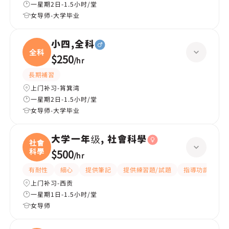
一星期2日-1.5小时/堂
女导师-大学毕业
小四,全科
全科
$250
/
hr
長期補習
上门补习-筲箕湾
一星期2日-1.5小时/堂
女导师-大学毕业
大学一年级, 社會科學
社會
科學
$500
/
hr
有耐性
細心
提供筆記
提供練習題/試題
指導功課
互
上门补习-西贡
一星期1日-1.5小时/堂
女导师