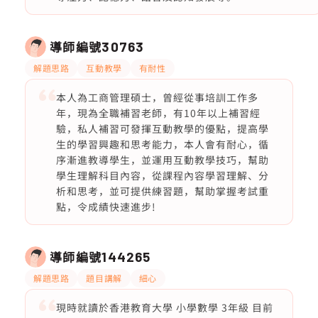
導師編號
30763
解題思路
互動教學
有耐性
本人為工商管理碩士，曾經從事培訓工作多
年，現為全職補習老師，有10年以上補習經
驗，私人補習可發揮互動教學的優點，提高學
生的學習興趣和思考能力，本人會有耐心，循
序漸進教導學生，並運用互動教學技巧，幫助
學生理解科目內容，從課程內容學習理解、分
析和思考，並可提供練習題，幫助掌握考試重
點，令成績快速進步!
導師編號
144265
解題思路
題目講解
細心
現時就讀於香港教育大學 小學數學 3年級 目前