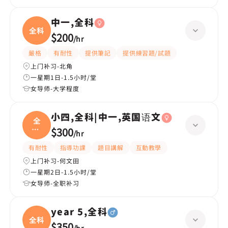
中一,全科
全科
$200
/
hr
嚴格
有耐性
提供筆記
提供練習題/試題
上门补习-北角
一星期1日-1.5小时/堂
女导师-大学程度
小四,全科|中一,英国语文
全
科|
$300
/
hr
中一
有耐性
指導功課
題目講解
互動教學
上门补习-何文田
一星期2日-1.5小时/堂
女导师-全职补习
year 5,全科
全科
$350