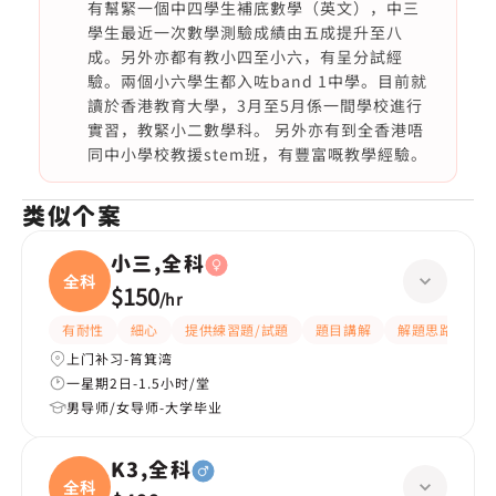
有幫緊一個中四學生補底數學（英文），中三
學生最近一次數學測驗成績由五成提升至八
成。另外亦都有教小四至小六，有呈分試經
驗。兩個小六學生都入咗band 1中學。目前就
讀於香港教育大學，3月至5月係一間學校進行
實習，教緊小二數學科。 另外亦有到全香港唔
同中小學校教援stem班，有豐富嘅教學經驗。
类似个案
小三,全科
全科
$150
/
hr
有耐性
細心
提供練習題/試題
題目講解
解題思路
上门补习-筲箕湾
一星期2日-1.5小时/堂
男导师/女导师-大学毕业
K3,全科
全科