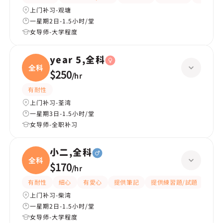
上门补习-观塘
一星期2日-1.5小时/堂
女导师-大学程度
year 5,全科
全科
$250
/
hr
有耐性
上门补习-荃湾
一星期3日-1.5小时/堂
女导师-全职补习
小二,全科
全科
$170
/
hr
有耐性
細心
有愛心
提供筆記
提供練習題/試題
指導
上门补习-柴湾
一星期2日-1.5小时/堂
女导师-大学程度