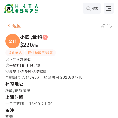
搜索
女-1名 小四,全科，粉岭 补习推介
返回
小四,全科
全科
$220
/
hr
提供筆記
提供練習題/試題
上门补习-粉岭
一星期3日-3小时/堂
男导师/女导师-大学程度
个案编号
｜登记时间
A347453
2026/04/16
补习地址
粉岭,花都廣場
上课时间
一二三四五｜18:00-21:00
备注
暂无