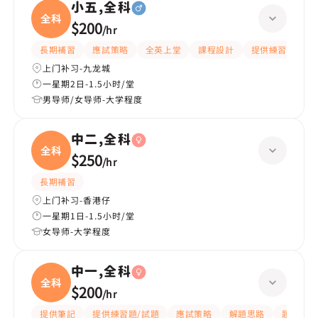
小五,全科
全科
$200
/
hr
長期補習
應試策略
全英上堂
課程設計
提供練習題/試題
上门补习-九龙城
一星期2日-1.5小时/堂
男导师/女导师-大学程度
中二,全科
全科
$250
/
hr
長期補習
上门补习-香港仔
一星期1日-1.5小时/堂
女导师-大学程度
中一,全科
全科
$200
/
hr
提供筆記
提供練習題/試題
應試策略
解題思路
題目講解