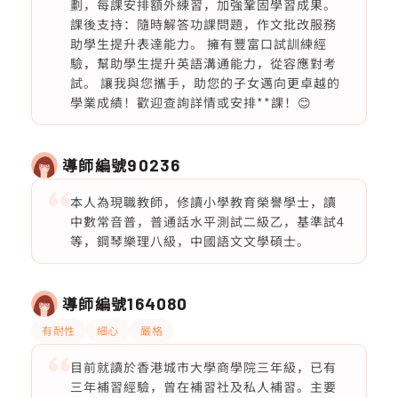
劃，每課安排額外練習，加強鞏固學習成果。
課後支持：隨時解答功課問題，作文批改服務
助學生提升表達能力。 擁有豐富口試訓練經
驗，幫助學生提升英語溝通能力，從容應對考
試。 讓我與您攜手，助您的子女邁向更卓越的
學業成績！歡迎查詢詳情或安排**課！😊
導師編號
90236
本人為現職教師，修讀小學教育榮譽學士，讀
中數常音普，普通話水平測試二級乙，基準試4
等，鋼琴樂理八級，中國語文文學碩士。
導師編號
164080
有耐性
細心
嚴格
目前就讀於香港城市大學商學院三年級，已有
三年補習經驗，曾在補習社及私人補習。主要