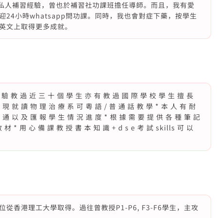
e。我有三年私人補習經驗，曾也於補習社功課班擔任導師。而且，我有愛
24小時whatsapp問功課。同時，我也會對症下藥，按學生
英文上取得更多成就。
 經 驗 教 過 近 三 ⼗ 個 學 ⽣ 亦 有 教 過 國 際 學 校 學 ⽣ 擅 長
學 現 就 讀 物 理 治 療 系 可 粵 語 / 普 通 話 教 學 * 本 ⼈ 有 耐
 溝 通 以 及 匯 報 學 ⽣ 情 況 進 度 * 根 據 需 要 提 供 各 種 筆 記
材 * ⽤ ⼼ 備 課 教 授 書 本 知 識 + d s e 考 試 skills 可 以
香港理工大學取得。過往曾教授P1-P6, F3-F6學生，主攻