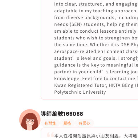
into clear, structured, and engaging
adaptable in my teaching approach.
from diverse backgrounds, includin
needs (SEN) students, helping them
am able to conduct lessons entirely 
students who wish to strengthen bot
the same time. Whether it is DSE Ph
aerospace-related enrichment classe
student’s level and goals. I strongl
guidance is the key to meaningful le
partner in your child’s learning jou
knowledge. Feel free to contact me fo
Kwan Registered Tutor, HKTA BEng (
Polytechnic University
導師編號
166068
有耐性
嚴格
有愛心
本人性格開朗擅長與小朋友相處，大埔墟b