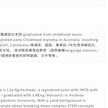
師 graduated from childhood music
mpleted early Childhood diploma in Australia -teaching
se , English, Cantonese 精通英、國語、廣東話 3年在香港補習社、
班。 澳洲教授廣東話教學（國際機構language trainers,
 西澳私人伴隨律師事務所即時翻譯、文件等等 。
 is Lily Ng Ho Kwan, a registered tutor with HKTA with
. I graduated with a BEng (Honours) in Aviation
technic University. With a solid background in
sionate about breaking down complex STEM concepts