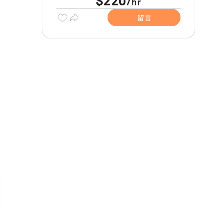
$220
hr
/
留言