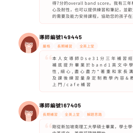
得7分的overall band scor
心及耐性，也可以提供練習和筆記，並歡迎
的需要及能力安排課程，協助您的孩子在
導師編號
149445
嚴格
長期補習
全英上堂
本 ⼈ 女 導 師 D s e 3 1 分 三 年 補 習
補 底 提 升 畢 業 於 b a n d 1 英 ⽂ 中 
性 , 細 ⼼ , 盡 ⼼ 盡 ⼒ * 著 重 和 家 長
及 課 後 練 習 量 ⾝ 定 制 教 學 內 容 & 教 
上 ⾨ / c a f e 補 習
導師編號
167405
長期補習
全英上堂
解題思路
剛從新加坡南理工大學碩士畢業，學士學位從