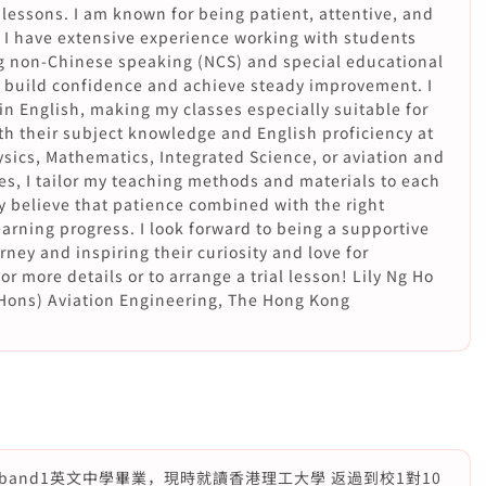
 lessons. I am known for being patient, attentive, and
 I have extensive experience working with students
g non-Chinese speaking (NCS) and special educational
 build confidence and achieve steady improvement. I
in English, making my classes especially suitable for
h their subject knowledge and English proficiency at
ysics, Mathematics, Integrated Science, or aviation and
s, I tailor my teaching methods and materials to each
y believe that patience combined with the right
arning progress. I look forward to being a supportive
rney and inspiring their curiosity and love for
r more details or to arrange a trial lesson! Lily Ng Ho
Hons) Aviation Engineering, The Hong Kong
and1英文中學畢業，現時就讀香港理工大學 返過到校1對10