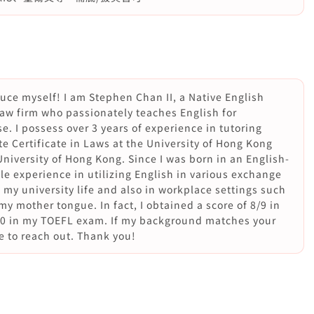
oduce myself! I am Stephen Chan II, a Native English
 law firm who passionately teaches English for
e. I possess over 3 years of experience in tutoring
e Certificate in Laws at the University of Hong Kong
niversity of Hong Kong. Since I was born in an English-
 experience in utilizing English in various exchange
my university life and also in workplace settings such
 my mother tongue. In fact, I obtained a score of 8/9 in
20 in my TOEFL exam. If my background matches your
e to reach out. Thank you!