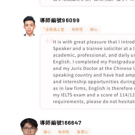
導師編號
96099
*全英語上堂
有耐性
細心
It is with great pleasure that I intr
Speaker and a trainee solicitor at a
academic, professional, and daily us
English. I completed my Postgraduat
and my Juris Doctor at the Chinese U
speaking country and have had ample
and internship opportunities during 
as in law firms, English is therefore
my IELTS exam and a score of 114/1
requirements, please do not hesitat
導師編號
166647
細心
有耐性
有愛心