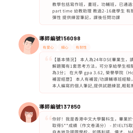
教學包括寫作班，畫班，功輔班，已通過S
part time 幼教助理 教過2-16歲
彈性 提供練習筆記，課後任問功課
導師編號
156098
有愛心
細心
有耐性
【基本情況】 本人為24年DSE畢業生
解題獨有1套思考方法，可分享給學生相關技
為3分； 在大學 gpa 3.62, 榮譽學院（Hono
補習經歷】 本人有補習/功課輔導班經驗，
本人編寫的個人筆記,提供試題練習,輕鬆
導師編號
137850
你好！我是香港中文大學醫科生，畢業於傳
取得5**成績（作文卷滿分） - 於IELTS
自本地及國際學校，如瑪利諾、優才、NAI