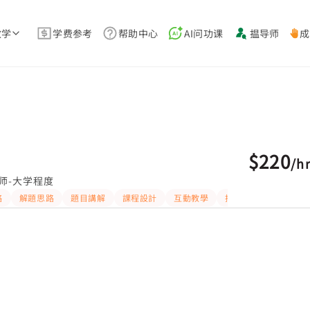
教学
学费参考
帮助中心
AI问功课
揾导师
成
$220
/
h
师-大学程度
略
解題思路
題目講解
課程設計
互動教學
指導功課
提供練習