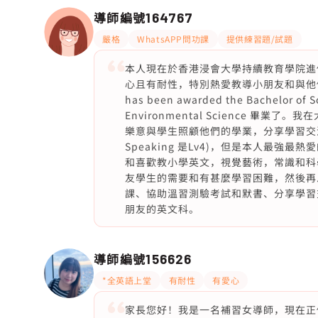
導師編號
164767
嚴格
WhatsAPP問功課
提供練習題/試題
本人現在於香港浸會大學持續教育學院進修
心且有耐性，特別熱愛教導小朋友和與他們互動。剛剛
has been awarded the Bachelor of S
Environmental Science 
樂意與學生照顧他們的學業，分享學習交流
Speaking 是Lv4)，但是本人最
和喜歡教小學英文，視覺藝術，常識和科
友學生的需要和有甚麼學習困難，然後再
課、協助溫習測驗考試和默書、分享學習
朋友的英文科。
導師編號
156626
*全英語上堂
有耐性
有愛心
家長您好！我是一名補習女導師，現在正修