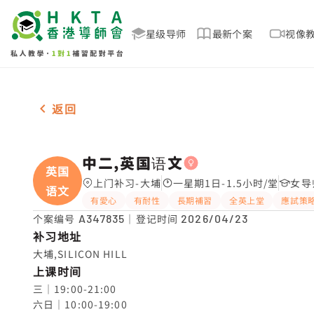
星级导师
最新个案
视像
女-1名 中二,英国语文，大埔 补习推介
返回
中二,英国语文
英国
上门补习-大埔
一星期1日-1.5小时/堂
女导
语文
有愛心
有耐性
長期補習
全英上堂
應試策
个案编号
A347835
｜登记时间
2026/04/23
补习地址
大埔,SILICON HILL
上课时间
三｜19:00-21:00

六日｜10:00-19:00