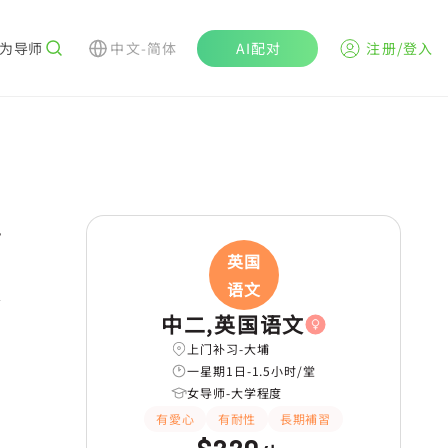
为导师
中文-简体
AI配对
注册/登入
r
英国
題/試題
提供筆記
语文
中二,英国语文
上门补习-大埔
一星期1日-1.5小时/堂
女导师-大学程度
有愛心
有耐性
長期補習