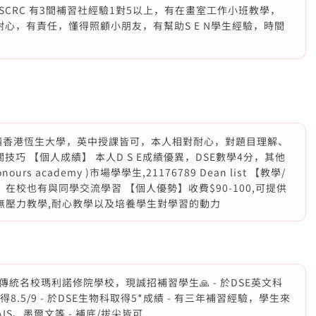
CRC 有3間補習社經驗1對5以上，有在畫室工作小班教學，
學生 有耐心，有責任，懂得照顧小朋友，有幫助S E N學生經驗，時間
，讀香港恆生大學，英中授課皆可，本人相對耐心，對題目理解、
巧 【個人成績】 本人D S E成績優異，DSE數學4分，其他
urs academy )市場學學生,21176789 Dean list 【教學/
在校也有與同學交流學習 【個人優勢】收費$90-100,可提供
無壓力教學,耐心教學以及培養學生對學習的動力
統名校瑪利諾修院學校，現誠招補習學生🙏 - 於DSE英文科
取得8.5/9 - 於DSE生物科取得5*成績 - 有三年補習經驗，學生來
S、墨爾文等 - 補底/拔尖皆可