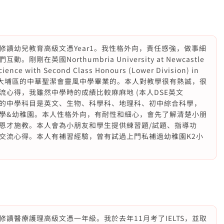
讀幼兒教育高級文憑Year1。我性格外向，責任感強，做事細
在英國Northumbria University at Newcastle
cience with Second Class Honours (Lower Division) in
畢業了。我在大埔區的中華聖潔會靈風中學畢業的。本人對教學很有熱誠，很
心得，我雖然中學時的成績比較麻麻地 (本人DSE英文
強最熱愛的中學科目是英文、生物、科學科、地理科、初中綜合科學，
學&幼稚園。本人性格外向，有耐性和細心，會先了解清楚小朋
恩才施教。本人會為小朋友和學生提供練習題/試題、指導功
交流心得。本人有補習經驗，曾有試過上門私補過幼稚園K2小
讀醫療護理高級文憑一年級。我於去年11月考了IELTS，並取