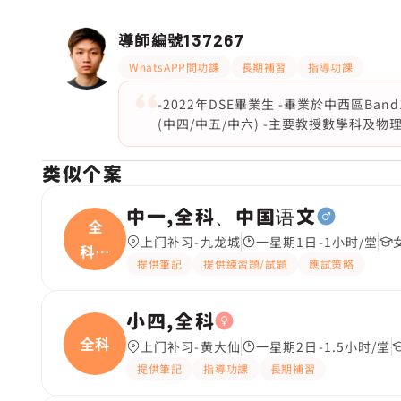
導師編號
137267
WhatsAPP問功課
長期補習
指導功課
-2022年DSE畢業生 -畢業於中西區B
(中四/中五/中六) -主要教授數學科及物理科 
类似个案
中一,全科、中国语文
全
上门补习-九龙城
一星期1日-1小时/堂
科、
提供筆記
提供練習題/試題
應試策略
中国
小四,全科
全科
上门补习-黄大仙
一星期2日-1.5小时/堂
提供筆記
指導功課
長期補習