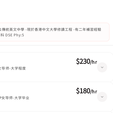
and1傳統英文中學 -現於香港中文大學修讀工程 -有二年補習經驗
DSE Phy:5
$230
/
hr
女导师-大学程度
$180
/
hr
女导师-大学毕业