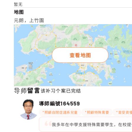
暂无
地图
元朗，上竹園
查看地图
导师留言
该补习个案已完结
導師編號
164559
*照顧自閉症譜系兒童
*照顧特殊需要
*曾受資
我多年在中學支援特殊需要學生，在校提