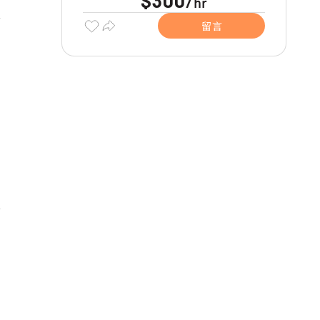
$300
hr
/
留言