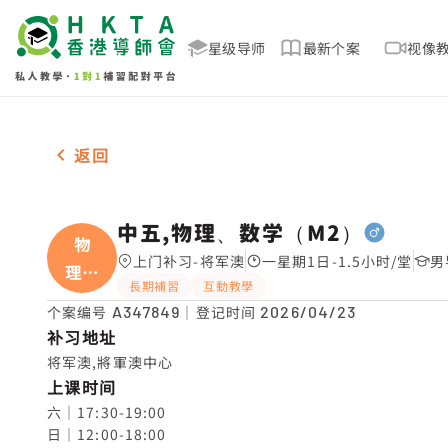
星级导师
最新个案
视像
男-1名 中五,物理、数学（M2），将军澳 补习推介
返回
中五,物理、数学（M2）
物
上门补习-将军澳
一星期1日-1.5小时/堂
男
理、
長期補習
互動教學
数学
个案编号
A347849
｜登记时间
2026/04/23
补习地址
将军澳,將軍澳中心
上课时间
六｜17:30-19:00

日｜12:00-18:00