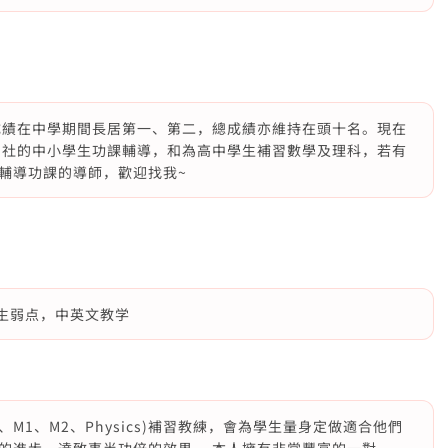
*，校內成績在中學期間長居第一、第二，總成績亦維持在頭十名。現在
習社的中小學生功課輔導，和為高中學生補習數學及理科，若有
輔導功課的導師，歡迎找我~
学生弱点，中英文教学
hs、M1、M2、Physics)補習教練，會為學生量身定做適合他們