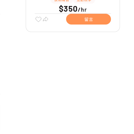
$350
hr
/
留言