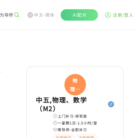
为导师
中文-简体
AI配对
注册/登入
r
物
理、
学
数学
中五,物理、数学
（M2）
上门补习-将军澳
一星期1日-1.5小时/堂
男导师-全职补习
長期補習
互動教學