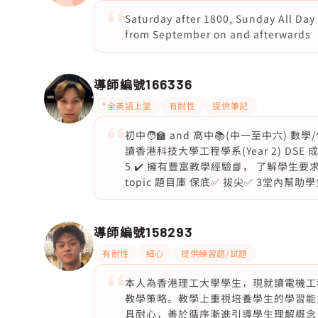
Saturday after 1800, Sunday All Day 
from September on and afterwards
導師編號
166336
*全英語上堂
有耐性
提供筆記
初中🧑‍🏫 and 高中📚(中一至中六) 數
讀香港科技大學工程學系(Year 2) DSE 成績: 數學 
5 ✔️ 擁有豐富教學經驗📘， 了解學生要
topic 題目庫 保底✅ 拔尖✅ 3堂內幫
導師編號
158293
有耐性
細心
提供練習題/試題
本人為香港理工大學學生，現就讀電機工
教學策略。教學上重視培養學生的學習能
具耐心，善於循序漸進引導學生理解概念