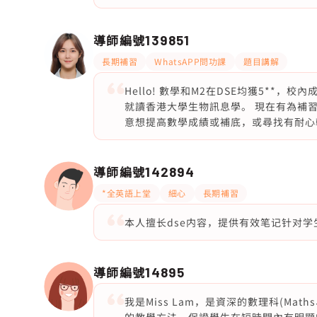
導師編號
139851
長期補習
WhatsAPP問功課
題目講解
Hello! 數學和M2在DSE均獲5*
就讀香港大學生物訊息學。 現在有為補
意想提高數學成績或補底，或尋找有耐心
導師編號
142894
*全英語上堂
細心
長期補習
本人擅长dse内容，提供有效笔记针对
導師編號
14895
我是Miss Lam，是資深的數理科(Mat