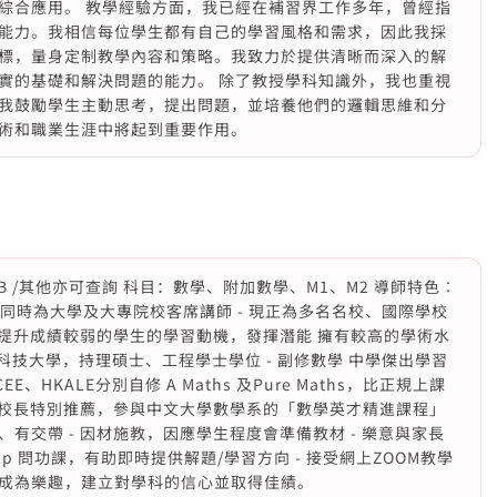
綜合應用。 教學經驗方面，我已經在補習界工作多年，曾經指
能力。我相信每位學生都有自己的學習風格和需求，因此我採
標，量身定制教學內容和策略。我致力於提供清晰而深入的解
實的基礎和解決問題的能力。 除了教授學科知識外，我也重視
我鼓勵學生主動思考，提出問題，並培養他們的邏輯思維和分
術和職業生涯中將起到重要作用。
SE / IB /其他亦可查詢 科目：數學、附加數學、M1、M2 導師特色︰
，同時為大學及大專院校客席講師 - 現正為多名名校、國際學校
助提升成績較弱的學生的學習動機，發揮潛能 擁有較高的學術水
業於科技大學，持理碩士、工程學士學位 - 副修數學 中學傑出學習
CEE、HKALE分別自修 A Maths 及Pure Maths，比正規上課
獲校長特別推薦，參與中文大學數學系的「數學英才精進課程」
善、有交帶 - 因材施教，因應學生程度會準備教材 - 樂意與家長
pp 問功課，有助即時提供解題/學習方向 - 接受網上ZOOM教學
成為樂趣，建立對學科的信心並取得佳績。