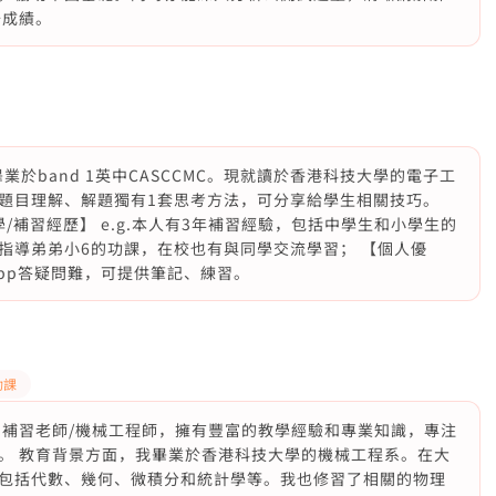
升成績。
業於band 1英中CASCCMC。現就讀於香港科技大學的電子工
題目理解、解題獨有1套思考方法，可分享給學生相關技巧。
/補習經歷】 e.g.本人有3年補習經驗，包括中學生和小學生的
指導弟弟小6的功課，在校也有與同學交流學習； 【個人優
app答疑問難，可提供筆記、練習。
功課
的補習老師/機械工程師，擁有豐富的教學經驗和專業知識，專注
。 教育背景方面，我畢業於香港科技大學的機械工程系。在大
包括代數、幾何、微積分和統計學等。我也修習了相關的物理