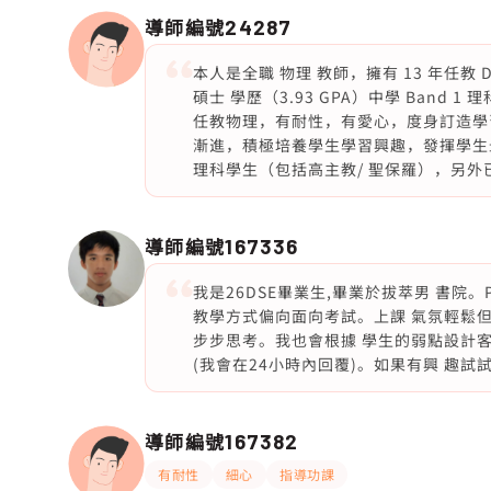
導師編號
24287
本人是全職 物理 教師，擁有 13 年任
碩士 學歷（3.93 GPA）中學 Ban
任教物理，有耐性，有愛心，度身訂造學
漸進，積極培養學生學習興趣，發揮學生最
理科學生（包括高主教/ 聖保羅），另外已
導師編號
167336
我是26DSE畢業生,畢業於拔萃男 書院。Predicte
教學方式偏向面向考試。上課 氣氛輕鬆但
步步思考。我也會根據 學生的弱點設計客
(我會在24小時內回覆)。如果有興 趣試
導師編號
167382
有耐性
細心
指導功課