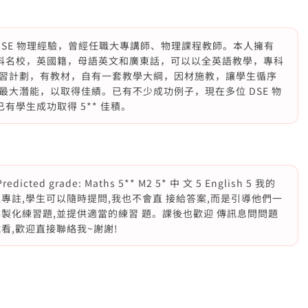
教 DSE 物理經驗，曾經任職大專講師、物理課程教師。本人擁有
d 1 理科名校，英國籍，母語英文和廣東話，可以以全英語教學，專科
習計劃，有教材，自有一套教學大綱，因材施教，讓學生循序
大潛能，以取得佳績。已有不少成功例子，現在多位 DSE 物
有學生成功取得 5** 佳積。
d grade: Maths 5** M2 5* 中 文 5 English 5 我的
專註,學生可以隨時提問,我也不會直 接給答案,而是引導他們一
製化練習題,並提供適當的練習 題。課後也歡迎 傳訊息問問題
試看,歡迎直接聯絡我~謝謝!