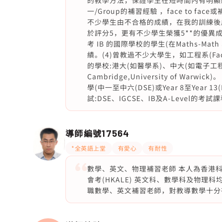
的教學方法，保證學生在短時間內有明顯
一/Group的補習經驗 ，face to fa
不少學生由不合格的成績，在我的訓練後成
於評分5，更有不少學生榮獲5**的優異成績。(
考 IB 的國際學校的學生(在Maths-Math St
績。(4)曾教過不少大學生，如工程系(Facul
的學校:港大(如醫學系)、中大(如電子工程學)及英國(
Cambridge,University of Warw
學(中一至中六(DSE)或Year 8至Year 13(
試:DSE、IGCSE、IB及A-Level的
導師編號
17564
*全英語上堂
有愛心
有耐性
數學、英文、物理補習老師 本人為香港科技
會考(HKALE) 英文科、數學科及物
職數學、英文補習老師，對教導數學十分