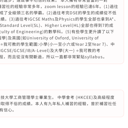
的進步，達致事半功倍的效果。 本人擁有非常豐富的一對
ce或補習社的經驗非常多年，zoom lesson的經驗已達6年。(1)過往
了全級頭三名的學霸。(2)過往考完DSE的學生的成績從不低
3)過往考IGCSE Maths及Physics的學生全部也拿到A*、
andard Level(SL)、Higher Level(HL)全部也得到7的成
ty of Engineering)的數學科。(5)有些學生更升讀了以下
如University of Oxford, University of
ick)。 ⭐️我可教的學生範圍:小學(小一至小六或Year 2至Year 7)、中
IGCSE/GCSE/IB/A-Level)及大學(大一) ⭐️我可教的考
考試課程，而且從沒有間斷過，所以一直都非常緊貼syllabus。
大學工商管理學士畢業生。 中學會考 (HKCEE)及高級程度
理科均取得不俗的成績。本人有九年私人補習的經驗，曾於補習社任
有信心。