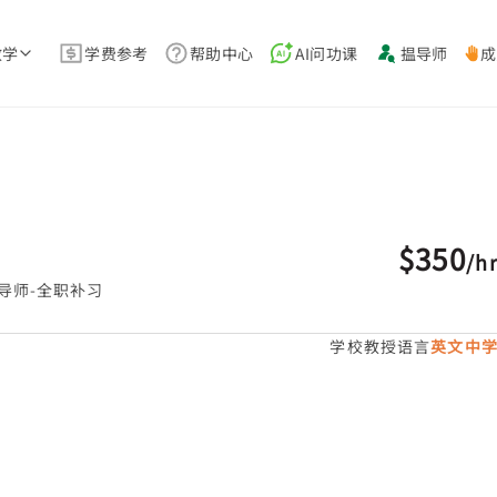
教学
学费参考
帮助中心
AI问功课
揾导师
成
$350
/
h
导师-全职补习
学校教授语言
英文中