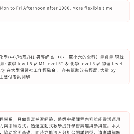
Mon to Fri Afternoon after 1900. More flexible time
學/化學(中)/物理/M1 男導師 & （小一至小六的全科）📘📘📘 現就
level 5 ✔️ M1 level 5* 🌟 化學 level 5 ✔️ 物理 level
求👌 在大型保習社工作經驗🏫， 亦有幫助改卷經歷, 大量 by
助學生應付考試測驗
程學系，具備豐富補習經驗，熟悉中學課程內容並能靈活運用
力與思維方式，透過互動式教學提升學習興趣與參與度。本人
，協助鞏固基礎。同時亦能深入分析公開試題型，清晰講解解