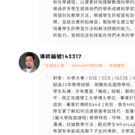
和化學課程，以便更好地理解數理科學的
導過許多學生提高他們的學術成績和學習
用個別化教學方法，根據學生的程度和目
釋，並結合實例和練習，幫助學生建立堅
培養學生的學習方法和解決問題的能力。
析能力。我相信這些技能在他們未來的學
導師編號
143317
*全英語上堂
WhatsAPP問功課
長期補習
對象：大學大專 / DSE / GCE / IGC
超過10年教學經驗 - 現職知名國際學校
學生私補 - 亦有豐富「補底」經驗，幫
平 - 現正攻讀理工大學博士學位 - 畢
成就 - 畢業於傳統Band 1名校 - 曾在HK
學生更了解如何迅速掌握考試技巧 - 曾
(屬大學程度課程) 教學特色 - 守時、友
溝通，討論教學方法 - 歡迎學生Whatsa
希望有幸能成為閣下子女的導師，令學習