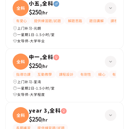
小五,全科
全科
$250
/
hr
有愛心
提供練習題/試題
解題思路
題目講解
課程設計
上门补习-元朗
一星期1日-1.5小时/堂
女导师-大学毕业
中一,全科
全科
$250
/
hr
指導功課
互動教學
課程設計
有耐性
細心
有愛心
上门补习-荃湾
一星期2日-1.5小时/堂
女导师-大学程度
year 3,全科
全科
$250
/
hr
長期補習
提供練習題/試題