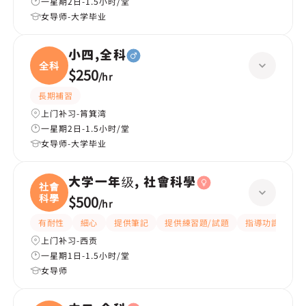
一星期2日-1.5小时/堂
女导师-大学毕业
小四,全科
全科
$250
/
hr
長期補習
上门补习-筲箕湾
一星期2日-1.5小时/堂
女导师-大学毕业
大学一年级, 社會科學
社會
科學
$500
/
hr
有耐性
細心
提供筆記
提供練習題/試題
指導功課
互
上门补习-西贡
一星期1日-1.5小时/堂
女导师