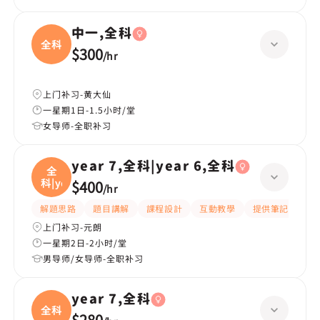
中一,全科
全科
$300
/
hr
上门补习-黄大仙
一星期1日-1.5小时/堂
女导师-全职补习
year 7,全科|year 6,全科
全
科|ye
$400
/
hr
解題思路
題目講解
課程設計
互動教學
提供筆記
嚴
上门补习-元朗
一星期2日-2小时/堂
男导师/女导师-全职补习
year 7,全科
全科
$280