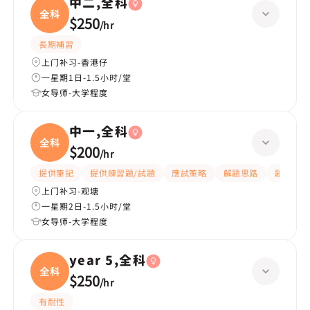
中二,全科
全科
$250
/
hr
長期補習
上门补习-香港仔
一星期1日-1.5小时/堂
女导师-大学程度
中一,全科
全科
$200
/
hr
提供筆記
提供練習題/試題
應試策略
解題思路
題目講解
上门补习-观塘
一星期2日-1.5小时/堂
女导师-大学程度
year 5,全科
全科
$250
/
hr
有耐性