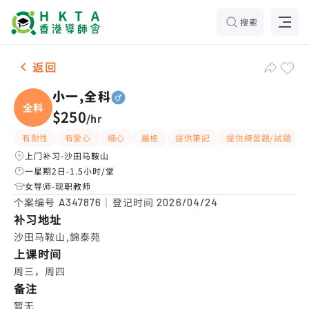
搜索
男-1名 小一,全科，沙田马鞍山 补习推介
返回
小一,全科
全科
$250
/
hr
有耐性
有愛心
細心
嚴格
提供筆記
提供練習題/試題
上门补习-沙田马鞍山
一星期2日-1.5小时/堂
女导师-现职教师
个案编号
｜登记时间
A347876
2026/04/24
补习地址
沙田马鞍山,錦泰苑
上课时间
周三，周四
备注
暂无