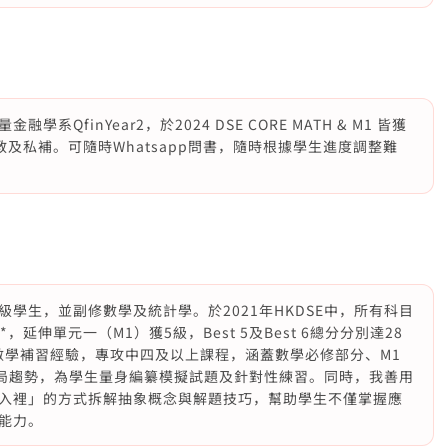
finYear2，於2024 DSE CORE MATH & M1 皆獲
教及私補。可隨時Whatsapp問書，隨時根據學生進度調整難
學生，並副修數學及統計學。於2021年HKDSE中，所有科目
，延伸單元一（M1）獲5級，Best 5及Best 6總分分別達28
數學補習經驗，專攻中四及以上課程，涵蓋數學必修部分、M1
評局趨勢，為學生量身編纂模擬試題及針對性練習。同時，我善用
入裡」的方式拆解抽象概念與解題技巧，幫助學生不僅掌握應
能力。