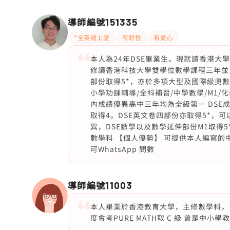
導師編號
151335
*全英語上堂
有耐性
有愛心
本人為24年DSE畢業生。現就讀香港
修讀香港科技大學雙學位數學課程三年並
部份取得5*，亦於多項大型及國際級奧
小學功課輔導/全科補習/中學數學/M1
內成績優異高中三年均為全級第一 DSE
取得4。DSE英文卷四部份亦取得5*，
異，DSE數學以及數學延伸部份M1取得5
數學科 【個人優勢】 可提供本人編寫的
可WhatsApp 問數
導師編號
11003
本人畢業於香港教育大學，主修數學科，
度會考PURE MATH取 C 級 曾是中