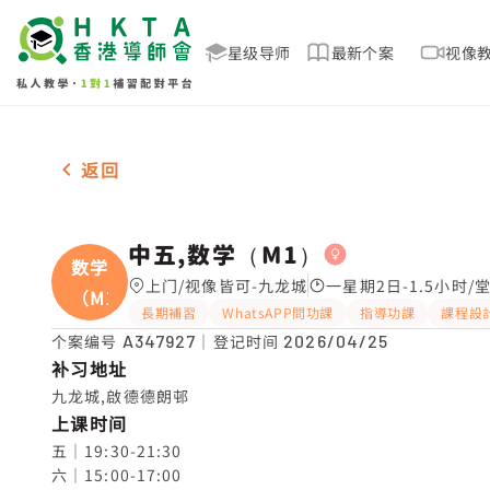
星级导师
最新个案
视像
女-1名 中五,数学（M1），九龙城 补习推介
返回
中五,数学（M1）
数学
上门/视像皆可-九龙城
一星期2日-1.5小时/
（M1
長期補習
WhatsAPP問功課
指導功課
課程設
个案编号
A347927
｜登记时间
2026/04/25
补习地址
九龙城,啟德德朗邨
上课时间
五｜19:30-21:30

六｜15:00-17:00