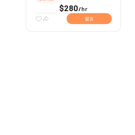
$280
hr
/
留言