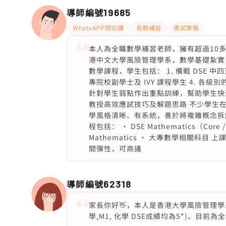
導師編號
19685
WhatsAPP問功課
長期補習
應試策略
本人為全職數學補習老師，擁有超過10
港中文大學風險管理學系，數學基礎紮實
數學課程，學生包括： 1. 備戰 DSE 中四至中六學
專院校副學士及 IVY 課程學生 4. 
針對學生弱點作出重點訓練，幫助學生快速提
教授高效應試技巧及解題思路 不少學生
學風格清晰、有系統，善於將複雜概念拆
程包括： • DSE Mathematics（Core / M1
Mathematics • 大專數學相關科目 上
間彈性，可商議
導師編號
62318
家長你好👋，本人是香港大學風險管理
學,M1, 化學 DSE成績均為5*)。