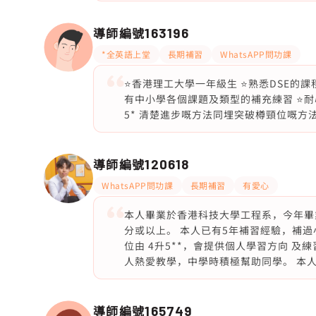
導師編號
163196
*全英語上堂
長期補習
WhatsAPP問功課
⭐️香港理工大學一年級生 ⭐️熟悉DSE的課程
有中小學各個課題及類型的補充練習 ⭐️
5* 清楚進步嘅方法同埋突破樽頸位嘅方
導師編號
120618
WhatsAPP問功課
長期補習
有愛心
本人畢業於香港科技大學工程系，今年畢業， DSE
分或以上。 本人已有5年補習經驗，補過小
位由 4升5**，會提供個人學習方向 
人熱愛教學，中學時積極幫助同學。 本
導師編號
165749