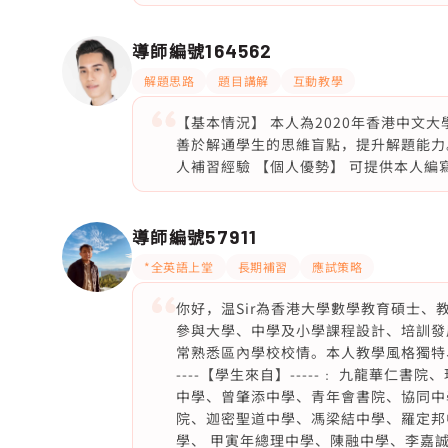
導師編號
164562
解題思路
題目講解
互動教學
【基本情況】 本人為2020年香港中文
善於解通學生的思維盲點，提升解題能力。
人補習經驗 【個人優勢】 可提供本人編
導師編號
57911
*全英語上堂
長期補習
應試策略
你好，温Sir為香港大學數學教育碩士、教育文
參與大學、中學及小學課程設計、培訓發
常熟悉區內學校校情。本人教學風格獨特
----【學生來自】-----﹕ 九龍華
中學、曾肇添中學、青年會書院、協同中
院、迦密聖道中學、馮梁結中學、羅定邦
學、 甲寅年總理中學、陳融中學、李嘉誠中