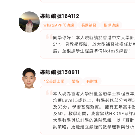
導師編號
164112
WhatsAPP問功課
長期補習
指導功課
同學你好！本人現就讀於香港中文大學計量金融學系Q
5**。具教學經驗，於大型補習社擔任助
度，並根據學生程度準備Notes&練習！
導師編號
138911
*全英語上堂
嚴格
有耐性
本人現為香港大學計量金融學士課程五年級
均獲Level 5或以上，數學必修部分考獲5*
及33分，學術基礎紮實。 擁有五年高中
及M2。教學期間，我會緊貼HKDSE考
大學數學與統計學的進階思維，以「鞭辟
試策略，更能建立嚴謹的數學邏輯與分析