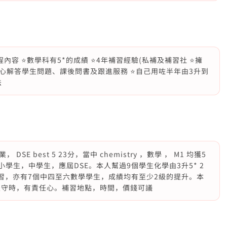
內容 ⭐️數學科有5*的成績 ⭐️4年補習經驗(私補及補習社 ⭐️擁
耐心解答學生問題、課後問書及跟進服務 ⭐️自己用咗半年由3升到
法
 best 5 23分，當中 chemistry ，數學 ， M1 均獲5
學生，中學生，應屆DSE。本人幫過9個學生化學由3升5* 2
及練習，亦有7個中四至六數學學生，成績均有至少2級的提升。本
人守時，有責任心。補習地點，時間，價錢可議