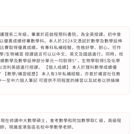
大學護理系二年級，畢業於莊啟程預科書院，為全英授課。初中曾
以優異成績修畢數學科。本人於2024文憑試於數學及數學延伸
數比賽取得優異成績。有專科私補經驗，性格好學、耐心。可作
/化學/生物補習 授課語言可以以中文、英文及國語進行。同時，校
成績數學及數學延伸部分單元一均取得5*，生物學取得5及化學
可以流利英語進行授課。 【個人成績】 本人於理科數學成績優
* 【教學/補習經歷】 本人有3年私補經驗，亦曾於補習社任教
中一至中六個人筆記 可提供不同程度的練習以及試卷以供操練
 現在修讀中大數學碩士，會考數學和附加數學取C 級，高級程
小學教師，現識是港島區名校中學數學老師。