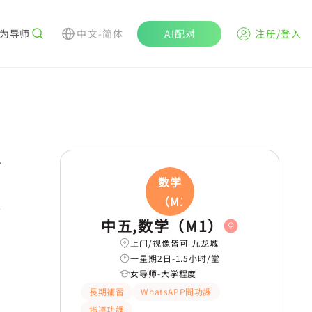
为导师
中文-简体
AI配对
注册/登入
r
数学
習題/試題
提供筆記
有耐性
有愛心
（M1
細心
学
中五,数学（M1）
上门/视像皆可-九龙城
一星期2日-1.5小时/堂
女导师-大学程度
長期補習
WhatsAPP問功課
指導功課