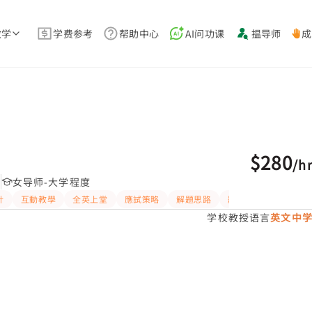
教学
学费参考
帮助中心
AI问功课
揾导师
成
$280
/
h
堂
女导师-大学程度
計
互動教學
全英上堂
應試策略
解題思路
題目講解
提供練
学校教授语言
英文中