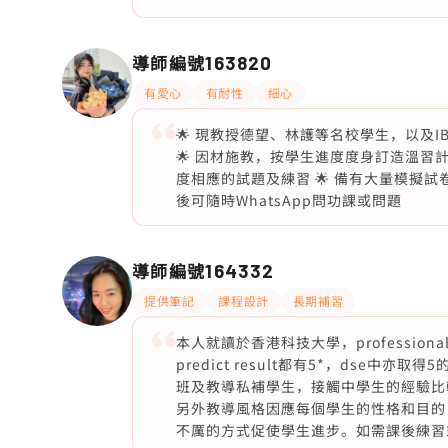
導師編號
163820
有愛心
有耐性
細心
🌟 現教授德望、林護等名校學生，以及IB
🌟 因材施教，按學生進度度身訂造溫習計劃 
度相應的試題及練習 🌟 備有大量模擬試卷
後可隨時WhatsApp問功課或問題
導師編號
164332
提供筆記
課程設計
長期補習
本人就讀於香港科技大學，professiona
predict result都有5*，dse
班及教導私補學生，接觸中學生的經驗比較
另外教導風格因應每個學生的性格和目的
不厲的方式促使學生進步。如需課後練習