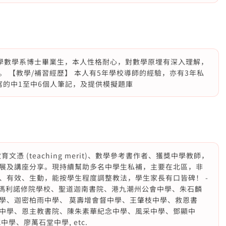
大學數學系博士畢業生，本人性格耐心，對數學原埋有深入理解，
 【教學/補習經歷】 本人有5年學校導師的經驗，亦有3年私
寫的中1至中6個人筆記，及提供模擬題庫
憑 (teaching merit)、數學參考書作者、獲獎中學教師，
展及講座分享。現持續幫助多名中學生私補，主要在北區，非
、有效、生動，能按學生程度調整教法，學生家長有口皆碑！ -
仁書院、瑪利諾修院學校、聖道迦南書院、港九潮州公會中學、朱石麟
學、迦密柏雨中學、 莫壽增會督中學、王肇枝中學、救恩書
中學、恩主教書院、陳朱素華紀念中學、風采中學、鄧顯中
學、廖萬石堂中學, etc.