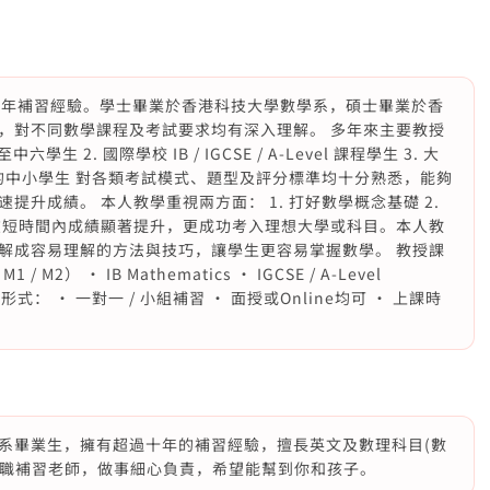
多年補習經驗。學士畢業於香港科技大學數學系，碩士畢業於香
，對不同數學課程及考試要求均有深入理解。 多年來主要教授
生 2. 國際學校 IB / IGCSE / A-Level 課程學生 3. 大
各級別的中小學生 對各類考試模式、題型及評分標準均十分熟悉，能夠
升成績。 本人教學重視兩方面： 1. 打好數學概念基礎 2.
在短時間內成績顯著提升，更成功考入理想大學或科目。本人教
解成容易理解的方法與技巧，讓學生更容易掌握數學。 教授課
 / M2） • IB Mathematics • IGCSE / A-Level
課形式： • 一對一 / 小組補習 • 面授或Online均可 • 上課時
學系畢業生，擁有超過十年的補習經驗，擅長英文及數理科目(數
目前為全職補習老師，做事細心負責，希望能幫到你和孩子。