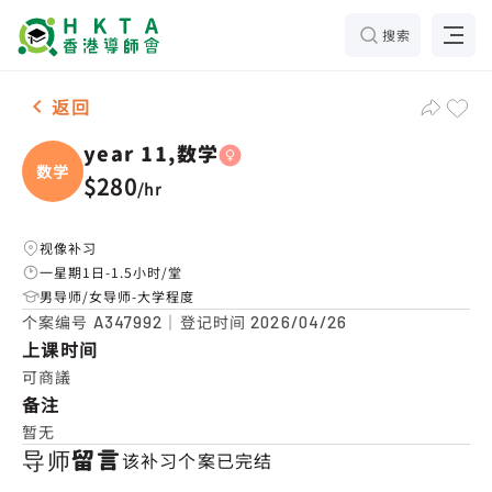
搜索
女-1名 year 11,数学，大埔 补习推介
返回
year 11,数学
数学
$280
/
hr
视像补习
一星期1日-1.5小时/堂
男导师/女导师-大学程度
个案编号
｜登记时间
A347992
2026/04/26
上课时间
可商議
备注
暂无
导师留言
该补习个案已完结