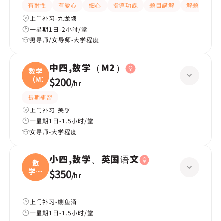
有耐性
有愛心
細心
指導功課
題目講解
解題思路
上门补习-九龙塘
一星期1日-2小时/堂
男导师/女导师-大学程度
中四,数学（M2）
数学
（M2
$200
/
hr
長期補習
上门补习-美孚
一星期1日-1.5小时/堂
女导师-大学程度
小四,数学、英国语文
数
学、
$350
/
hr
英国
上门补习-鰂鱼涌
一星期1日-1.5小时/堂