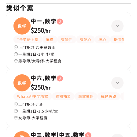
类似个案
中一,数学
数学
$250
/
hr
*全英語上堂
嚴格
有耐性
有愛心
細心
提供筆記
上门补习-沙田马鞍山
一星期1日-1小时/堂
男导师/女导师-大学程度
中六,数学
数学
$250
/
hr
WhatsAPP問功課
長期補習
應試策略
解題思路
題目講
上门补习-元朗
一星期1日-1.5小时/堂
女导师-大学程度
中三,数学|中五,数学