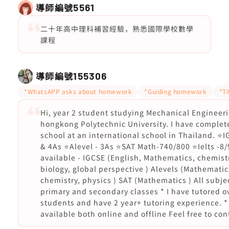
導師編號
5561
二十年高中理科補習經驗，熟悉國際學校數學
課程
導師編號
155306
*WhatsAPP asks about homework
*Guiding homework
*Ti
Hi, year 2 student studying Mechanical Engineeri
hongkong Polytechnic University. I have complet
school at an international school in Thailand. ⭐I
& 4As ⭐Alevel - 3As ⭐SAT Math-740/800 ⭐Ielts -8/
available - IGCSE (English, Mathematics, chemistr
biology, global perspective ) Alevels (Mathematic
chemistry, physics ) SAT (Mathematics ) All subjec
primary and secondary classes * I have tutored o
students and have 2 year+ tutoring experience. *
available both online and offline Feel free to co