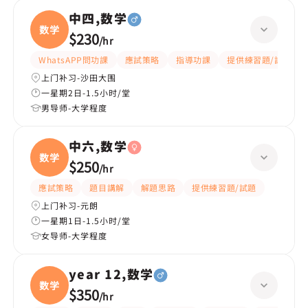
中四,数学
数学
$230
/
hr
WhatsAPP問功課
應試策略
指導功課
提供練習題/試題
上门补习-沙田大围
一星期2日-1.5小时/堂
男导师-大学程度
中六,数学
数学
$250
/
hr
應試策略
題目講解
解題思路
提供練習題/試題
上门补习-元朗
一星期1日-1.5小时/堂
女导师-大学程度
year 12,数学
数学
$350
/
hr