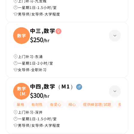
上门补习-九龙城
一星期1日-1.5小时/堂
男导师/女导师-大学程度
中三,数学
数学
$250
/
hr
上门补习-东涌
一星期1日-2小时/堂
女导师-全职补习
中四,数学（M1）
数学
（M1
$300
/
hr
嚴格
有耐性
有愛心
細心
提供練習題/試題
指導功課
上门补习-深井
一星期1日-1.5小时/堂
男导师/女导师-大学程度