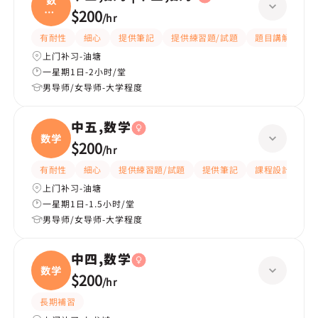
数
学|
$200
/
hr
中五
有耐性
細心
提供筆記
提供練習題/試題
題目講解
解
上门补习-油塘
一星期1日-2小时/堂
男导师/女导师-大学程度
中五,数学
数学
$200
/
hr
有耐性
細心
提供練習題/試題
提供筆記
課程設計
題
上门补习-油塘
一星期1日-1.5小时/堂
男导师/女导师-大学程度
中四,数学
数学
$200
/
hr
長期補習