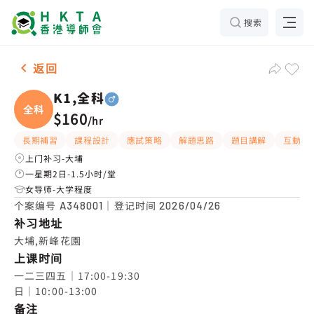
搜索
男-1名 K1,全科，大埔 补习推介
返回
K1,全科
全科
$160
/
hr
長期補習
課程設計
應試策略
解題思路
題目講解
互動教
上门补习-大埔
一星期2日-1.5小时/堂
女导师-大学程度
个案编号
｜登记时间
A348001
2026/04/26
补习地址
大埔,新峰花園
上课时间
一二三四五｜17:00-19:30

日｜10:00-13:00
备注