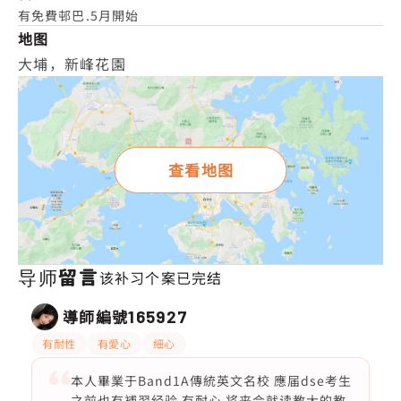
有免費邨巴.5月開始
地图
大埔，新峰花園
查看地图
导师留言
该补习个案已完结
導師編號
165927
有耐性
有愛心
細心
本人畢業于Band1A傳統英文名校 應届dse考生
之前也有補習经验 有耐心 将来会就读教大的教