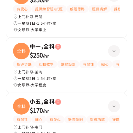
/
hr
有愛心
提供練習題/試題
解題思路
題目講解
課程設計
上门补习-元朗
一星期1日-1.5小时/堂
女导师-大学毕业
中一,全科
全科
$250
/
hr
指導功課
互動教學
課程設計
有耐性
細心
有愛心
上门补习-荃湾
一星期2日-1.5小时/堂
女导师-大学程度
小五,全科
全科
$170
/
hr
有耐性
細心
有愛心
提供筆記
指導功課
提供練習題/
上门补习-屯门