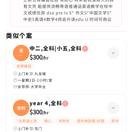
育文凭 能提供流畅粤语普通话英语教学在校中
文成绩优异 dse pre lv 5* 作文5*中国文学5*
中史5英语4数学4将会升读edu U 时间可商议
类似个案
中二,全科|小五,全科
全
科|
$300
/
hr
小五
長期補習
上门补习-九龙城
一星期2日-2小时/堂
女导师-大学毕业
year 4,全科
全科
$300
/
hr
*全英語上堂
細心
有耐性
提供練習題/試題
提供筆記
上门补习-屯门