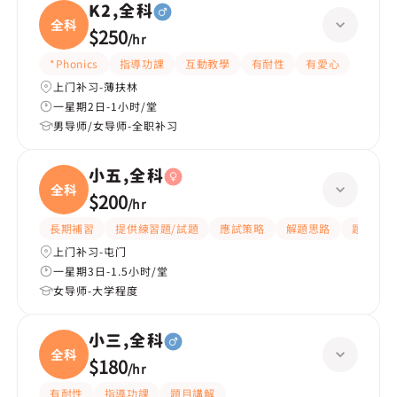
K2,全科
全科
$250
/
hr
*Phonics
指導功課
互動教學
有耐性
有愛心
上门补习-薄扶林
一星期2日-1小时/堂
男导师/女导师-全职补习
小五,全科
全科
$200
/
hr
長期補習
提供練習題/試題
應試策略
解題思路
題目講解
上门补习-屯门
一星期3日-1.5小时/堂
女导师-大学程度
小三,全科
全科
$180
/
hr
有耐性
指導功課
題目講解