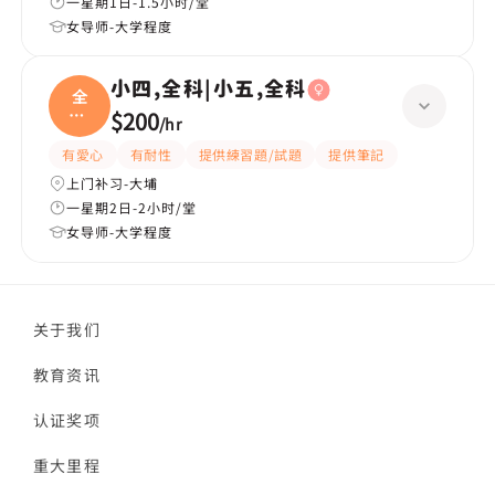
一星期1日-1.5小时/堂
女导师-大学程度
小四,全科|小五,全科
全
科|
$200
/
hr
小五
有愛心
有耐性
提供練習題/試題
提供筆記
上门补习-大埔
一星期2日-2小时/堂
女导师-大学程度
关于我们
教育资讯
认证奖项
重大里程