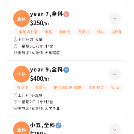
year 7,全科
全科
$250
/
hr
*全英語上堂
嚴格
有耐性
有愛心
細心
提供筆記
上门补习-大埔
一星期6日-3小时/堂
男导师/女导师-大学程度
year 9,全科
全科
$400
/
hr
有耐性
有愛心
提供練習題/試題
長期補習
WhatsAPP
上门补习-观塘
一星期2日-2小时/堂
男导师/女导师-大学毕业
小五,全科
全科
$250