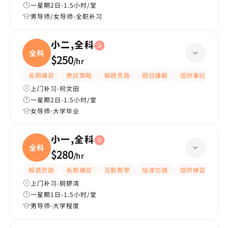
一星期2日-1.5小时/堂
男导师/女导师-全职补习
小二,全科
全科
$250
/
hr
長期補習
應試策略
解題思路
題目講解
提供筆記
互
上门补习-何文田
一星期2日-1.5小时/堂
女导师-大学毕业
小一,全科
全科
$280
/
hr
解題思路
長期補習
互動教學
指導功課
提供練習題/試題
上门补习-铜锣湾
一星期1日-1.5小时/堂
男导师-大学程度