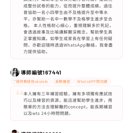
成整份試卷的能力，從而提升整體成績。過往
曾協助一名小四學生由不及格提升至中等水
平，亦幫助一名中一數學不及格學生進步至合
格。 本人性格耐心細心，重視理解多於死記，
會透過故事及比喻講解艱深概念，幫助學生真
正掌握知識。如學生或家長在學習上有任何疑
問，亦歡迎隨時透過WhatsApp聯絡，我會盡
力提供協助。
導師編號
167441
*提供教結他ukulele
長期補習
WhatsAPP問功課
本人擁有三年補習經驗，擁有多項獨有應試技
巧以及練習的資源，能迅速幫助學生進步，用
簡單的方法去理解難的concept，能長期補習
以及wts 24小時問問題。