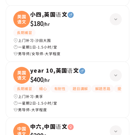
小四,英国语文
英国
语文
$180
/
hr
長期補習
上门补习-沙田大围
一星期1日-1.5小时/堂
男导师/女导师-大学程度
year 10,英国语文
英国
语文
$400
/
hr
長期補習
細心
有耐性
題目講解
解題思路
提供練習
上门补习-美孚
一星期2日-1.5小时/堂
男导师-大学程度
中六,中国语文
中国
语文