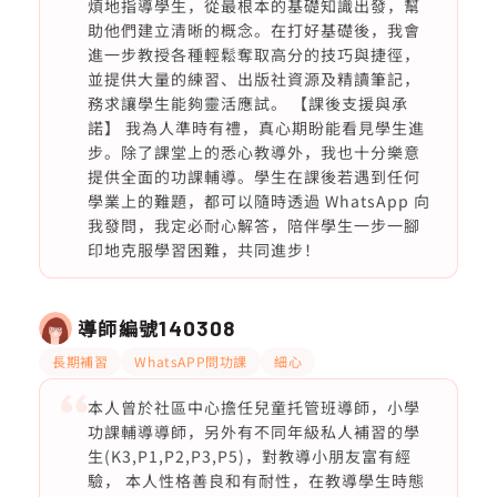
煩地指導學生，從最根本的基礎知識出發，幫
助他們建立清晰的概念。在打好基礎後，我會
進一步教授各種輕鬆奪取高分的技巧與捷徑，
並提供大量的練習、出版社資源及精讀筆記，
務求讓學生能夠靈活應試。 【課後支援與承
諾】 我為人準時有禮，真心期盼能看見學生進
步。除了課堂上的悉心教導外，我也十分樂意
提供全面的功課輔導。學生在課後若遇到任何
學業上的難題，都可以隨時透過 WhatsApp 向
我發問，我定必耐心解答，陪伴學生一步一腳
印地克服學習困難，共同進步！
導師編號
140308
長期補習
WhatsAPP問功課
細心
本人曾於社區中心擔任兒童托管班導師，小學
功課輔導導師，另外有不同年級私人補習的學
生(K3,P1,P2,P3,P5)，對教導小朋友富有經
驗， 本人性格善良和有耐性，在教導學生時態