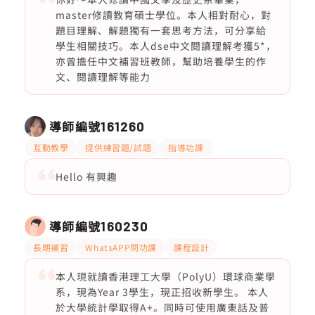
master修讀教育碩士學位。本人相對耐心，對
題目理解、解題獨有一套思考方法，可分享給
學生相關技巧。本人dse中文閱讀理解考獲5*，
亦曾擔任中文補習班教師，幫助培養學生的作
文、閱讀理解等能力
導師編號
161260
互動教學
提供練習題/試題
指導功課
Hello 有興趣
導師編號
160230
長期補習
WhatsAPP問功課
課程設計
本人現就讀香港理工大學（PolyU）環球商業學
系，現為Year 3學生，現正招收新學生。 本人
於大學統計學取得A+。同時可使用廣東話及普