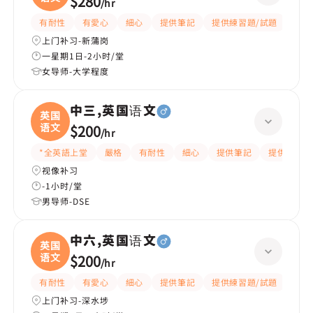
$280
/
hr
有耐性
有愛心
細心
提供筆記
提供練習題/試題
課程
上门补习-新蒲岗
一星期1日-2小时/堂
女导师-大学程度
中三,英国语文
英国
语文
$200
/
hr
*全英語上堂
嚴格
有耐性
細心
提供筆記
提供練習題
视像补习
-1小时/堂
男导师-DSE
中六,英国语文
英国
语文
$200
/
hr
有耐性
有愛心
細心
提供筆記
提供練習題/試題
指導
上门补习-深水埗