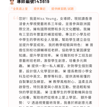
導師編號
143619
*全英語上堂
提供筆記
提供練習題/試題
您好！我是Miss Yeung，女導師，現就讀香港
浸會大學視覺藝術系三年級，並曾參與歐洲國
際交流，擁有國際視野和多元文化體驗。我擁
有三至四年豐富的補習經驗，專注於小學及初
中學生的學術和全人發展，幫助學生建立自信
並提升學習成效。 我的教學經驗與特色： 💟 曾
擔任到校功課輔導班老師，協助學生鞏固課堂
知識，提升學習效率。 💟 任職到校手工班及創
意藝術班老師，激發學生創意，培養多元興
趣。 💟 提供一對一私人補習，針對學生個別需
要，設計個人化學習計劃。 💟 擅長教授小學全
科及初中英文、數學等科目，提供清晰易懂的
自製筆記及練習。 💟 教學風格耐心、溫柔且具
啟發性，特別喜愛與小朋友互動，營造輕鬆愉
快的學習氛圍。 💟 注重學生的學習動機與自信
心培養，幫助他們從根本上愛上學習。 額外優
勢： 💡 透過視覺藝術背景，我善於將創意元素