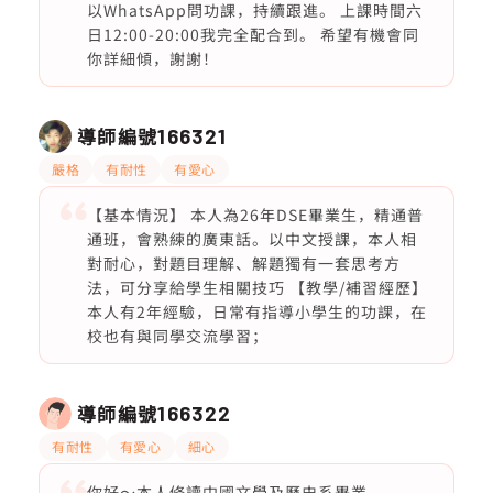
以WhatsApp問功課，持續跟進。 上課時間六
日12:00-20:00我完全配合到。 希望有機會同
你詳細傾，謝謝！
導師編號
166321
嚴格
有耐性
有愛心
【基本情況】 本人為26年DSE畢業生，精通普
通班，會熟練的廣東話。以中文授課，本人相
對耐心，對題目理解、解題獨有一套思考方
法，可分享給學生相關技巧 【教學/補習經歷】
本人有2年經驗，日常有指導小學生的功課，在
校也有與同學交流學習；
導師編號
166322
有耐性
有愛心
細心
你好～本人修讀中國文學及歷史系畢業，