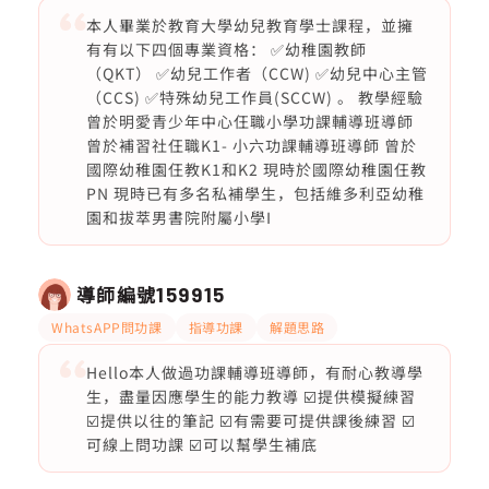
本人畢業於教育大學幼兒教育學士課程，並擁
有有以下四個專業資格： ✅幼稚園教師
（QKT） ✅幼兒工作者（CCW) ✅幼兒中心主管
（CCS) ✅特殊幼兒工作員(SCCW) 。 教學經驗
曾於明愛青少年中心仼職小學功課輔導班導師
曾於補習社仼職K1- 小六功課輔導班導師 曾於
國際幼稚園仼教K1和K2 現時於國際幼稚園仼教
PN 現時已有多名私補學生，包括維多利亞幼稚
園和拔萃男書院附屬小學I
導師編號
159915
WhatsAPP問功課
指導功課
解題思路
Hello本人做過功課輔導班導師，有耐心教導學
生，盡量因應學生的能力教導 ☑️提供模擬練習
☑️提供以往的筆記 ☑️有需要可提供課後練習 ☑️
可線上問功課 ☑️可以幫學生補底