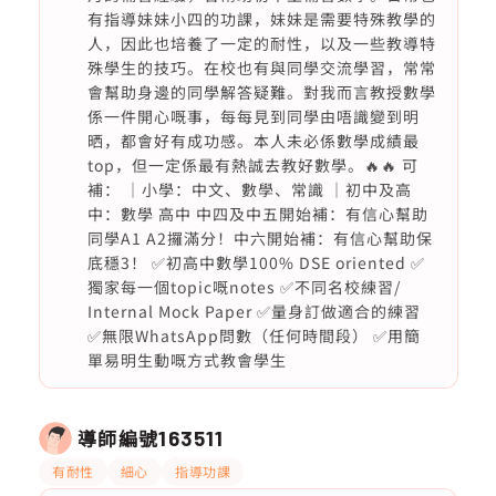
有指導妹妹小四的功課，妹妹是需要特殊教學的
人，因此也培養了一定的耐性，以及一些教導特
殊學生的技巧。在校也有與同學交流學習，常常
會幫助身邊的同學解答疑難。對我而言教授數學
係一件開心嘅事，每每見到同學由唔識變到明
晒，都會好有成功感。本人未必係數學成績最
top，但一定係最有熱誠去教好數學。🔥🔥 可
補： ｜小學：中文、數學、常識 ｜初中及高
中：數學 高中 中四及中五開始補：有信心幫助
同學A1 A2攞滿分！中六開始補：有信心幫助保
底穩3！ ✅初高中數學100% DSE oriented ✅
獨家每一個topic嘅notes ✅不同名校練習/
Internal Mock Paper ✅量身訂做適合的練習
✅無限WhatsApp問數（任何時間段） ✅用簡
單易明生動嘅方式教會學生
導師編號
163511
有耐性
細心
指導功課