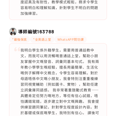
度認真及有耐性，教學模式輕鬆，務求令學生
容易明白和理解知識，針對學生不明白的問題
加強練習。
導師編號
163788
*最強保底
*全英語上堂
WhatsAPP問功課
我明白學生係外籍學生，需要用普通話教中
文，而我可以用流暢嘅普通話上堂，幫助小朋
友掌握中文嘅發音、詞彙同基本句式。 我有兩
年教小學學生嘅經驗，擅長用最簡單、生活化
嘅例子解釋中文概念，令學生容易理解。對於
母語唔係中文嘅小朋友，我會特別注重重複練
習同視覺輔助（例如圖卡、實物），幫助佢建
立詞彙庫同語感。 我非常著重鼓勵式教育——
具體肯定佢努力嘅地方，等佢有信心試錯，唔
怕講錯寫錯，逐步建立對中文嘅興趣。 我會提
供練習題同筆記，針對學生程度設計內容。對
於基礎或保底嘅學生，我特別有信心。 課後可