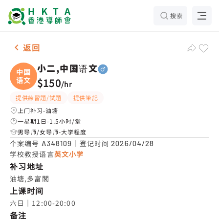
搜索
男-1名 小二,中国语文，油塘 补习推介
返回
小二,中国语文
中国
语文
$150
/
hr
提供練習題/試題
提供筆記
上门补习-油塘
一星期1日-1.5小时/堂
男导师/女导师-大学程度
个案编号
｜登记时间
A348109
2026/04/28
学校教授语言
英文小学
补习地址
油塘,多富閣
上课时间
六日｜12:00-20:00
备注