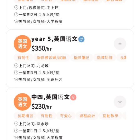
上门/视像皆可-中上环
一星期2日-1.5小时/堂
男导师/女导师-大学程度
year 5,英国语文
英国
语文
$350
/
hr
有耐性
提供練習題/試題
提供筆記
指導功課
長期補習
上门补习-九龙城
一星期3日-1.5小时/堂
男导师/女导师-全职补习
中四,英国语文
英国
语文
$230
/
hr
長期補習
有耐性
有愛心
課程設計
互動教學
題目講
上门补习-深水埗
一星期1日-1.5小时/堂
男导师/女导师-大学程度