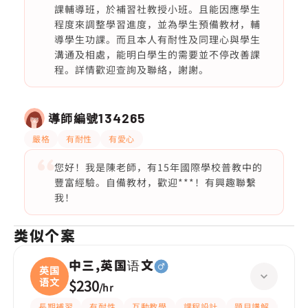
課輔導班，於補習社教授小班。且能因應學生
程度來調整學習進度，並為學生預備教材，輔
導學生功課。而且本人有耐性及同理心與學生
溝通及相處，能明白學生的需要並不停改善課
程。詳情歡迎查詢及聯絡，謝謝。
導師編號
134265
嚴格
有耐性
有愛心
您好！我是陳老師，有15年國際學校普教中的
豐富經驗。自備教材，歡迎***！有興趣聯繫
我！
类似个案
中三,英国语文
英国
语文
$230
/
hr
長期補習
有耐性
互動教學
課程設計
題目講解
解題