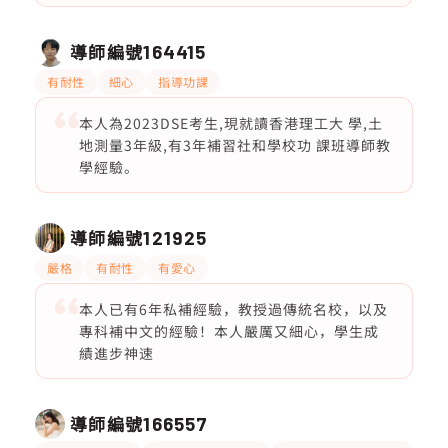
導師編號
164415
有耐性
細心
指導功課
本人為2023DSE考生,現就讀香港理工大 學,土
地測量3年級,有3年補習社和學校功 課班導師教
學經驗。
導師編號
121925
嚴格
有耐性
有愛心
本人已有6年私補經驗，教授過傳統名校，以及
專科補中文的經驗！本人嚴厲又細心，學生成
績進步神速
導師編號
166557