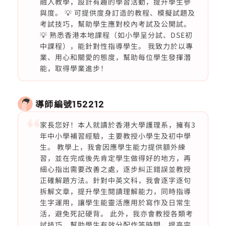
融入教學，設計有趣的學習活動，提升學生參
與度。 💡 可提供度身訂造的教程、模擬試題及
考試技巧，幫助學生應對校內考試及公開試。
💡 熟悉香港本地課程（如小學呈分試、DSE初
中課程），能針對性指導學生。 我致力於以專
業、用心和關愛的態度，幫助每位學生發揮潛
能，取得學業進步！
導師編號
152212
家長您好！本人就讀於香港大學護理系，擁有3
年中小學補習經驗，主要教授小學生及初中學
生。 教學上，我會因應學生能力提供額外練
習，並在完成後先肯定學生做得好的地方，再
細心指出需要改善之處，逐步糾正錯誤並教授
正確解題方法。針對中英文科，我會逐字逐句
拆解文章，提升學生閱讀理解能力，同時指導
生字運用，讓學生能靈活應用於寫作及日常生
活，避免死記硬背。 此外，我亦會教授各類考
試技巧，幫助學生有效分配作答時間，提高完