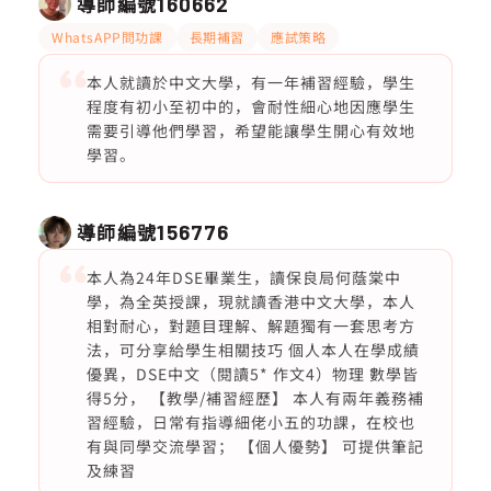
導師編號
160662
WhatsAPP問功課
長期補習
應試策略
本人就讀於中文大學，有一年補習經驗，學生
程度有初小至初中的，會耐性細心地因應學生
需要引導他們學習，希望能讓學生開心有效地
學習。
導師編號
156776
本人為24年DSE畢業生，讀保良局何蔭棠中
學，為全英授課，現就讀香港中文大學，本人
相對耐心，對題目理解、解題獨有一套思考方
法，可分享給學生相關技巧 個人本人在學成績
優異，DSE中文（閱讀5* 作文4）物理 數學皆
得5分， 【教學/補習經歷】 本人有兩年義務補
習經驗，日常有指導細佬小五的功課，在校也
有與同學交流學習； 【個人優勢】 可提供筆記
及練習