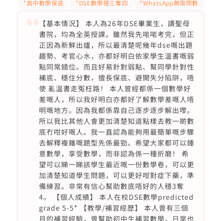
*高中數學保底
*DSE數學穩三奪四
*WhatsApp無限問數
【基本情況】 本人為26年DSE畢業生，讀聖母
書院，均為全英授課。雖然我先啱啱考完，但正
正因為新鮮出爐，所以最清楚呢幾年dse嘅出題
趨勢、考官心水，亦都好明白依家學生溫書嘅弱
點同常錯位。而且好易針對弱點、幫同學針對性
補底、穩住分數，擅長保底、避開失分陷阱，唔
使 亂溫書走冤枉路！ 本人曾經都係一個數學好
差嘅人，所以我好明白亦都好了解數學差嘅人唔
明嘅地方。因為我都係靠自己逐步逐步解出嚟。
所以我比其他人會更加清楚知道點樣去教一啲數
底冇咁好嘅人。我一直認為能夠用最簡單嘅步驟
去解釋複雜嘅題型先係最勁。希望大家都可以鍾
意數學，享受數學，而非認為係一種折磨！ 希
望可以睇一睇該學生最近嘅一份數學卷，可以更
加清楚知道學生問題，可以更好咁對症下藥，準
備練習。非常有信心幫助數底唔好的人穩3奪
4。 【個人成績】 本人在校DSE數學predicted
grade 5-5* 【教學/補習經歷】 本人曾有三個
月的補習經驗，曾幫助初中生補習數學。日常也