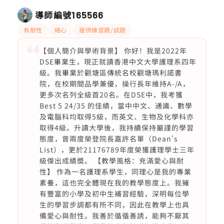
導師編號
165566
有耐性
細心
提供練習題/試題
【個人簡介與學術背景】 你好！我是2022年
DSE畢業生，現正就讀香港中文大學護理系四年
級。我畢業於觀塘區傳統名校觀塘瑪利諾書
院，在校期間品學兼優，操行長年維持A-/A，
更多次名列全級首20名。在DSE中，我考獲
Best 5 24/35 的佳績，當中中文、通識、數學
及電腦科均取得5級，而英文、生物及化學科亦
取得4級。升讀大學後，我持續保持嚴謹的學習
態度，曾兩度榮登院長嘉許名單（Dean's
List），更於21176789年度榮獲護理學士三年
級傑出成績獎。 【教學風格：充滿愛心與耐
性】 作為一名護理系學生，同理心是我的專業
素養，這也完全體現在我的教學態度上。我擁
有豐富的小學及初中生補習經驗，深明每位學
生的學習步調都有所不同，因此在教學上也具
備愛心與耐性。我善於循循善誘，能夠不厭其