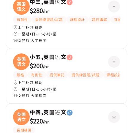
中三,英国语文
英国
语文
$280
/
hr
有耐性
提供練習題/試題
課程設計
題目講解
互動教學
上门补习-粉岭
一星期1日-1.5小时/堂
女导师-大学程度
小五,英国语文
英国
语文
$200
/
hr
嚴格
有耐性
提供筆記
提供練習題/試題
課程設計
應
上门补习-粉岭
一星期1日-1.5小时/堂
女导师-大学程度
中四,英国语文
英国
语文
$220
/
hr
長期補習