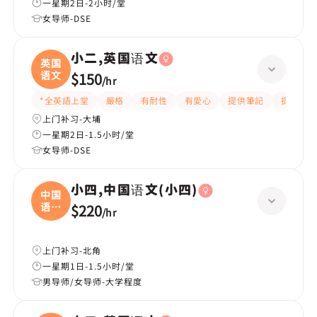
一星期2日-2小时/堂
女导师-DSE
小二,英国语文
英国
语文
$150
/
hr
*全英語上堂
嚴格
有耐性
有愛心
提供筆記
提供練習
上门补习-大埔
一星期2日-1.5小时/堂
女导师-DSE
小四,中国语文(小四)
中国
语文
$220
/
hr
(
上门补习-北角
一星期1日-1.5小时/堂
男导师/女导师-大学程度