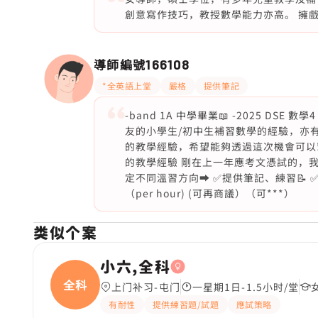
創意寫作技巧，教授數學能力亦高。 擁
導師編號
166108
*全英語上堂
嚴格
提供筆記
-band 1A 中學畢業📖 -2025 DS
友的小學生/初中生補習數學的經驗，亦
的教學經驗，希望能夠透過這次機會可以幫
的教學經驗 剛在上一年應考文憑試的，我
定不同溫習方向➡️ ✅提供筆記、練習📝 ✅隨時
（per hour) (可再商議）（可***）
类似个案
小六,全科
全科
上门补习-屯门
一星期1日-1.5小时/堂
有耐性
提供練習題/試題
應試策略