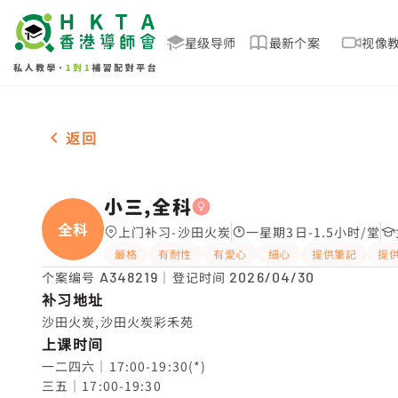
星级导师
最新个案
视像
女-1名 小三,全科，沙田火炭 补习推介
返回
小三,全科
全科
上门补习-沙田火炭
一星期3日-1.5小时/堂
嚴格
有耐性
有愛心
細心
提供筆記
提
个案编号
A348219
｜登记时间
2026/04/30
补习地址
沙田火炭,沙田火炭彩禾苑
上课时间
一二四六｜17:00-19:30(*)

三五｜17:00-19:30