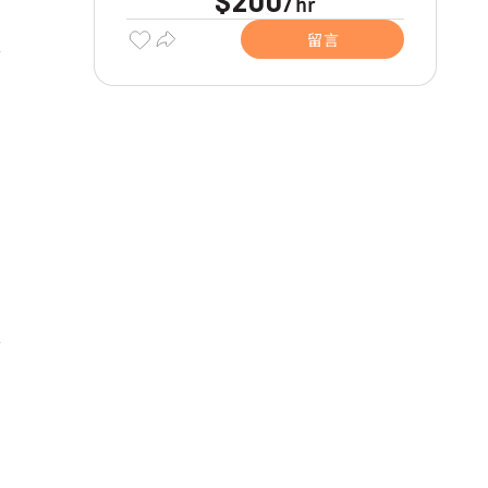
$200
hr
/
留言