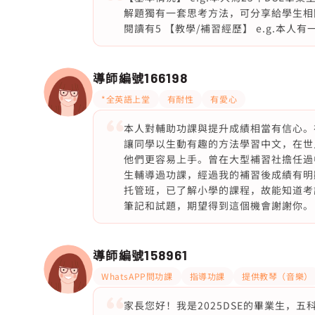
解題獨有一套思考方法，可分享給學生相關技
閱讀有5 【教學/補習經歷】 e.g.本
導師編號
166198
*全英語上堂
有耐性
有愛心
本人對輔助功課與提升成績相當有信心。在
讓同學以生動有趣的方法學習中文，在世
他們更容易上手。曾在大型補習社擔任過
生輔導過功課，經過我的補習後成績有明
托管班，已了解小學的課程，故能知道考
筆記和試題，期望得到這個機會謝謝你。
導師編號
158961
WhatsAPP問功課
指導功課
提供教琴（音樂）
家長您好！我是2025DSE的畢業生，五科