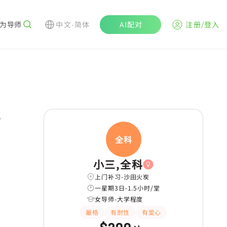
为导师
中文-简体
AI配对
注册/登入
r
全科
長期補習
WhatsAPP問功課
学
小三,全科
上门补习-沙田火炭
一星期3日-1.5小时/堂
女导师-大学程度
嚴格
有耐性
有愛心