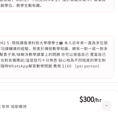
戲劇學位，教學生動有趣。
E 數學4 M2 5 -現就讀香港科技大學理學士🏫 本人近年來一直為多位朋
有功課輔導的經驗，熱衷於傳授數學知識，頗有一對一或一對多
貴子弟/妹解決數學課業上的問題 亦可以增值自己 豐富自己
也對各種應試/溫習技巧十分熟悉 貼心地為不同程度的學生制
WhatsApp解答數學問題 費用 $160 （per person)
$300
/
hr
女导师-现职教师