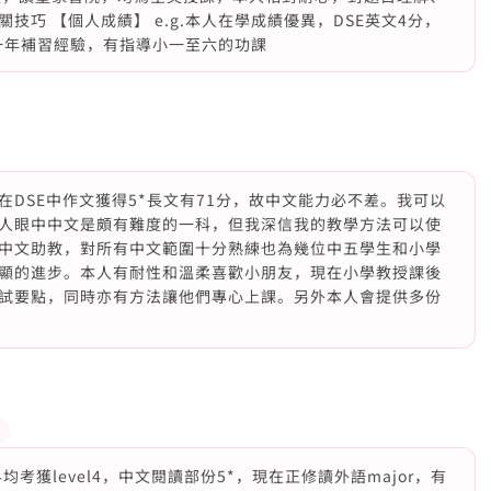
巧 【個人成績】 e.g.本人在學成績優異，DSE英文4分，
人有一年補習經驗，有指導小一至六的功課
DSE中作文獲得5*長文有71分，故中文能力必不差。我可以
人眼中中文是頗有難度的一科，但我深信我的教學方法可以使
中文助教，對所有中文範圍十分熟練也為幾位中五學生和小學
顯的進步。本人有耐性和溫柔喜歡小朋友，現在小學教授課後
試要點，同時亦有方法讓他們專心上課。另外本人會提供多份
均考獲level4，中文閱讀部份5*，現在正修讀外語major，有