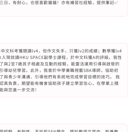
三日，有耐心，也很喜歡貓貓！亦有補習社經驗，提供筆記✅
中文科考獲閱讀lv4，但作文失手，只獲lv2的成績；數學獲lv4
5。本人現就讀HKU SPACE副學士課程，於中文科獲A的評級。我性
了與2至7歲孩子相處及互動的經驗，能靈活運用引導與啟發的
引導幼兒學習。此外，我曾於中學兼職視藝SBA導師，協助初
了與青少年溝通、引導他們有系統地完成學習目標的技巧。 我
認真負責，期望能有機會協助孩子建立學習信心，在學業上穩
能與您進一步交流！
習經驗，有耐性，不抗拒SEN學生。擅於教語文寫作，能兼教