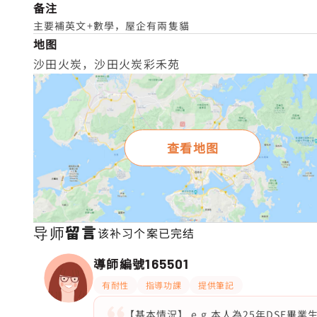
备注
主要補英文+數學，屋企有兩隻貓
地图
沙田火炭，沙田火炭彩禾苑
查看地图
导师留言
该补习个案已完结
導師編號
165501
有耐性
指導功課
提供筆記
【基本情況】 e.g.本人為25年DSE