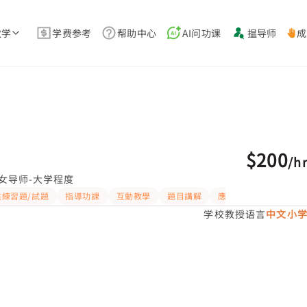
教学
学费参考
帮助中心
AI问功课
揾导师
成
$200
/
h
女导师-大学程度
供練習題/試題
指導功課
互動教學
題目講解
應試策略
解題思路
学校教授语言
中文小