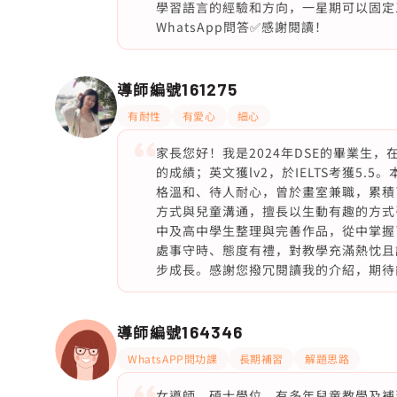
學習語言的經驗和方向，一星期可以固定
WhatsApp問答✅感謝閱讀！
導師編號
161275
有耐性
有愛心
細心
家長您好！我是2024年DSE的畢業生，在
的成績；英文獲lv2，於IELTS考獲5.
格溫和、待人耐心，曾於畫室兼職，累積
方式與兒童溝通，擅長以生動有趣的方式
中及高中學生整理與完善作品，從中掌握
處事守時、態度有禮，對教學充滿熱忱且
步成長。感謝您撥冗閱讀我的介紹，期待
導師編號
164346
WhatsAPP問功課
長期補習
解題思路
女導師，碩士學位，有多年兒童教學及補