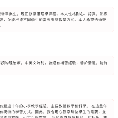
級榮譽畢業生，現正修讀護理學課程。本人性格耐心、認真，熱衷
容，並能根據不同學生的需要調整教學方式。本人希望透過鼓
。
國修讀物理治療。中英文流利，曾經有補習經驗，善於溝通，能夠
有超過十年的小學教學經驗，主要教授數學和科學。 在這些年
有獨特的學習方式。因此，我會用心觀察每位學生的需要，並
習不只有效，也可以很有趣。 我的課堂氣氛輕鬆、互動多，我