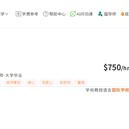
教学
学费参考
帮助中心
AI问功课
揾导师
成
$750
/
h
师-大学毕业
提供筆記
細心
有愛心
有耐性
嚴格
学校教授语言
国际学