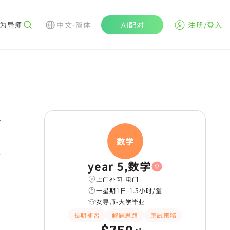
为导师
中文-简体
AI配对
注册/登入
r
数学
校
year 5,数学
上门补习-屯门
一星期1日-1.5小时/堂
女导师-大学毕业
長期補習
解題思路
應試策略