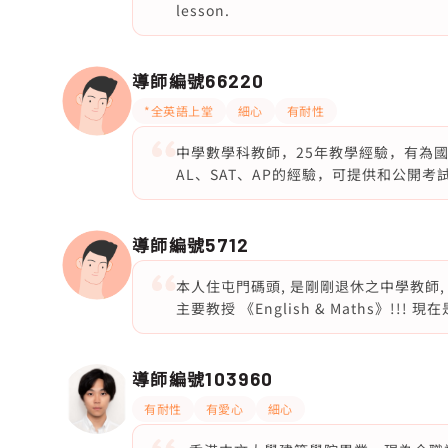
lesson.
導師編號
66220
*全英語上堂
細心
有耐性
中學數學科教師，25年教學經驗，有為國際
AL、SAT、AP的經驗，可提供和公開考
導師編號
5712
本人住屯門碼頭, 是剛剛退休之中學教師, 主要教授
主要教授 《English & Maths》!!! 
導師編號
103960
有耐性
有愛心
細心