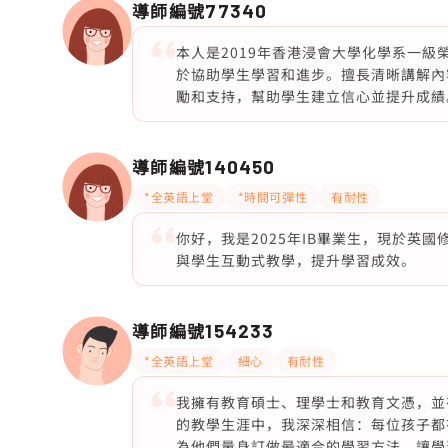
導師編號
77340
本人是2019年香港浸會大學化學系一
於協助學生學習和進步。擅長清晰講解內
勵和支持，幫助學生建立信心並提升成績
導師編號
140450
*全英語上堂
*時間可彈性
有耐性
你好，我是2025年IB畢業生，現於英
與學生互動式教學，提升學習成效。
導師編號
154233
*全英語上堂
細心
有耐性
我擁有教育碩士、理學士和教育文憑，並
的教學生涯中，我深深相信：每位孩子都
為他們量身訂做最適合的學習方法，讓學