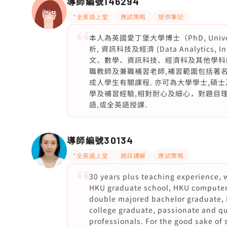
導師編號
146294
*全英語上堂
應試策略
提供筆記
本人為英國愛丁堡大學博士（PhD, Univer
析, 資訊科技及經濟 (Data Analytics, I
文、數學、資訊科技、經濟科及其他學科的
職教師及兼職補習老師,補習範圍包括著名國
成人學生有關課程. 亦可為大學學士,碩士及博士
學及補習經驗,相對耐心及細心，對題目理
語,或全英語授課.
導師編號
30134
*全英語上堂
題目講解
應試策略
30 years plus teaching experience, 
HKU graduate school, HKU computer 
double majored bachelor graduate, 
college graduate, passionate and qua
professionals. For the good sake of s