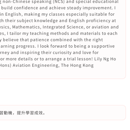
g non-Chinese speaking (NCS) and special educational
 build confidence and achieve steady improvement. I
in English, making my classes especially suitable for
h their subject knowledge and English proficiency at
ysics, Mathematics, Integrated Science, or aviation and
s, I tailor my teaching methods and materials to each
y believe that patience combined with the right
arning progress. I look forward to being a supportive
rney and inspiring their curiosity and love for
r more details or to arrange a trial lesson! Lily Ng Ho
Hons) Aviation Engineering, The Hong Kong
習動機，提升學習成效。