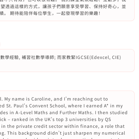
希望透過這樣的方式，讓孩子們願意享受學習、保持好奇心，並
績。 期待能陪伴每位學生，一起發現學習的樂趣！
驗, 補習社數學導師; 而家教緊IGCSE(Edexcel, CIE)
l. My name is Caroline, and I'm reaching out to
ded St. Paul's Convent School, where I earned A* in my
des in A-Level Maths and Further Maths. I then studied
ck – ranked in the UK's top 3 universities by QS
in the private credit sector within finance, a role that
ng. This background didn't just sharpen my numerical