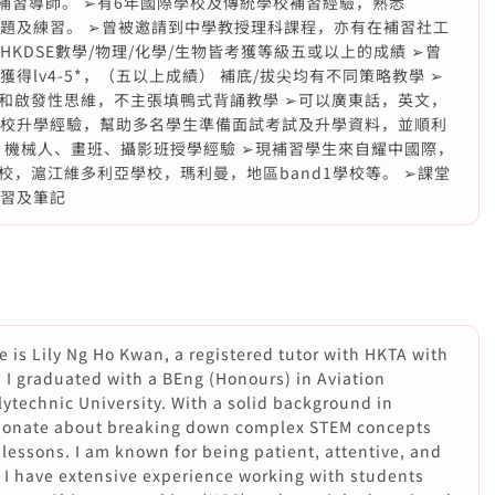
補習導師。 ➢有6年國際學校及傳統學校補習經驗，熟悉
有大量試題及練習。 ➢曾被邀請到中學教授理科課程，亦有在補習社工
KDSE數學/物理/化學/生物皆考獲等級五或以上的成績 ➢曾
獲得lv4-5*，（五以上成績） 補底/拔尖均有不同策略教學 ➢
和啟發性思維，不主張填鴨式背誦教學 ➢可以廣東話，英文，
學校升學經驗，幫助多名學生準備面試考試及升學資料，並順利
M、機械人、畫班、攝影班授學經驗 ➢現補習學生來自耀中國際，
，滬江維多利亞學校，瑪利曼，地區band1學校等。 ➢課堂
練習及筆記
 is Lily Ng Ho Kwan, a registered tutor with HKTA with
. I graduated with a BEng (Honours) in Aviation
technic University. With a solid background in
sionate about breaking down complex STEM concepts
 lessons. I am known for being patient, attentive, and
 I have extensive experience working with students