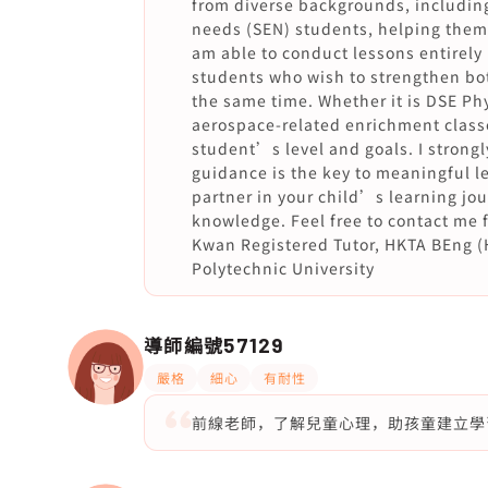
from diverse backgrounds, includin
needs (SEN) students, helping them
am able to conduct lessons entirely 
students who wish to strengthen bot
the same time. Whether it is DSE Ph
aerospace-related enrichment classe
student’s level and goals. I strongl
guidance is the key to meaningful le
partner in your child’s learning jou
knowledge. Feel free to contact me fo
Kwan Registered Tutor, HKTA BEng (
Polytechnic University
導師編號
57129
嚴格
細心
有耐性
前線老師，了解兒童心理，助孩童建立學