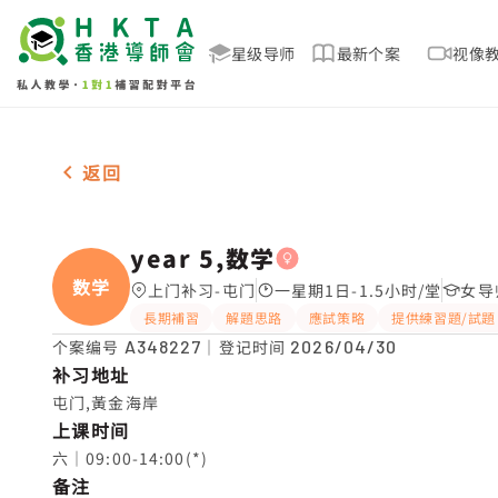
星级导师
最新个案
视像
女-1名 year 5,数学，屯门 补习推介
返回
year 5,数学
数学
上门补习-屯门
一星期1日-1.5小时/堂
女导
長期補習
解題思路
應試策略
提供練習題/試題
个案编号
A348227
｜登记时间
2026/04/30
补习地址
屯门,黃金海岸
上课时间
六｜09:00-14:00(*)
备注