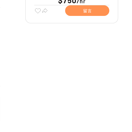
$750
hr
/
留言