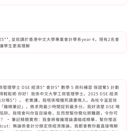
5**, 並就讀於香港中文大學專業會計學系year 4，現有2名會
讓學生更易理解
理學士 DSE 經濟5* 會計5* 數學 5 商科補習 保證奪5 計劃
得輕鬆啲 你好！我係中文大學工商管理學士。2025 DSE 經濟
高分嘅5*）。 老實講，我唔係嗰種死讀書嘅人。為咗令溫習效
雞精筆記」，務求用最少時間捉到最多分。我好清楚 DSE 嘅
陷阱。我唔會叫你盲目操卷，反而想幫你簡化啲難題，令你可
？ • 筆記精簡實用：我會將複雜理論濃縮成精華，幫你慳返
ortcut：無論係會計分錄定係經濟推論，我都會教你最直接嘅解