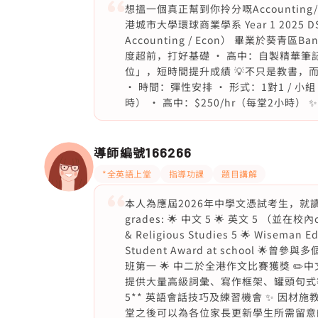
想搵一個真正幫到你拎分嘅Accounting/
港城市大學環球商業學系 Year 1 2025 DSE
Accounting / Econ） 畢業於葵
度超前，打好基礎 • 高中：自製精華筆記
位」，短時間提升成績 💡不只是教書，而是
• 時間：彈性安排 • 形式：1對1 / 小組
時） • 高中：$250/hr（每堂2小時） ✨
導師編號
166266
*全英語上堂
指導功課
題目講解
本人為應屆2026年中學文憑試考生，就讀於聖保錄學
grades: 🌟 中文 5 🌟 英文 5 （並在校內or
& Religious Studies 5 🌟 Wiseman 
Student Award at school 
班第一 🌟 中二於全港作文比賽獲獎 ✏️中
提供大量高級詞彙、寫作框架、罐頭句式等 ✏
5** 英語會話技巧及練習機會 ✨ 因材施教
堂之後可以為各位家長更新學生所需留意