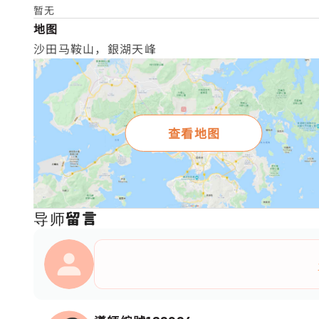
暂无
地图
沙田马鞍山，銀湖天峰
查看地图
导师留言