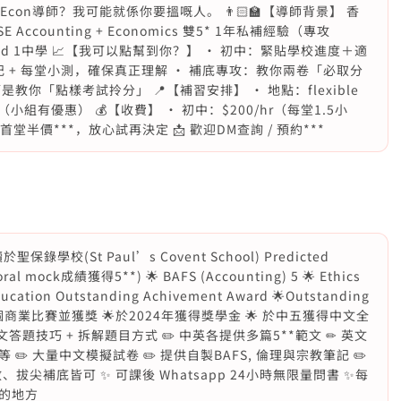
Econ導師？我可能就係你要搵嘅人。 👨🏻‍🏫【導師背景】 香
 Accounting + Economics 雙5* 1年私補經驗（專攻
青區Band 1中學 📈【我可以點幫到你？】 • 初中：緊貼學校進度＋適
 + 每堂小測，確保真正理解 • 補底專攻：教你兩卷「必取分
教你「點樣考試拎分」 📍【補習安排】 • 地點：flexible
（小組有優惠） 💰【收費】 • 初中：$200/hr（每堂1.5小
首堂半價***，放心試再決定 📩 歡迎DM查詢 / 預約***
校(St Paul’s Covent School) Predicted
al mock成績獲得5**) 🌟 BAFS (Accounting) 5 🌟 Ethics
Education Outstanding Achivement Award 🌟Outstanding
曾參與多個商業比賽並獲獎 🌟於2024年獲得獎學金 🌟 於中五獲得中文全
文答題技巧 + 拆解題目方式 ✏️ 中英各提供多篇5**範文 ✏ 英文
️ 大量中文模擬試卷 ✏️ 提供自製BAFS, 倫理與宗教筆記 ✏️
、拔尖補底皆可 ✨ 可課後 Whatsapp 24小時無限量問書 ✨每
的地方