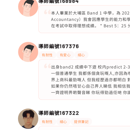
導師編號
168984
本人畢業於大埔區 Band 1 中學，為 2026
Accountancy）我會因應學生的能
在考試中取得理想成績。 * Best 5：25 分 
導師編號
167376
有耐性
有愛心
細心
出身band2 成績中下遊 校内predict
一個普通學生 我都係個貪玩嘅人,亦因為
界上商科最勁嘅人 但我經歷過亦都明白 
如果你仍然唔甘心自己畀人睇低 我相信我
一齊證明畀啲聲音睇 你玩得勁過佢哋 你讀書都勁
導師編號
167322
有耐性
細心
提供筆記