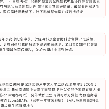
解。 • 目標明確：只要你願意完全跟住我嘅指導同練習計劃去
果冇嘅話我願意退款比你 商科奪星其實好簡單，最緊要係搵到啱
，歡迎隨時搵我傾下，睇下點樣幫你提升經濟成績🤓
局百周年李兆忠紀念中學，於經濟科及企會財科皆奪得5*之成績。
，更有同學於我的教導下得到顯著進步，並且於DSE中的會計
他學生理解該兩個學科，並於公開試中得到佳績。
九龍華仁書院 依家讀緊香港中文大學工商管理 數學5 ECON 5
冇咗粒星🫥 我依家讀緊中大嘅工商管理 另外就係我依家都有幫人補
 （你chur嘅都可以） 另外就係上堂時間可以好彈性 每個禮拜唔
過Econ&BAFs （已有一年補習經驗） BAFs學生有由3升到
可以專攻學生唔識嘅地方