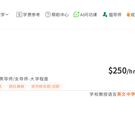
教学
学费参考
帮助中心
AI问功课
揾导师
成
习推介
$250
/
h
男导师/女导师-大学程度
路
題目講解
提供練習題/試題
学校教授语言
英文中