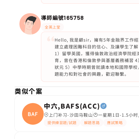
導師編號
165758
全英上堂
Hello, 我是顧sir，擁有5年金融
建立處理困難科目的信心、及讓學生了解
1）留學英國，獲得倫敦政治經濟學院經濟
育，曾在香港和倫敦參與基層義務補習 4
狀元 5）中學時期曾就讀本地和國際學校
題能力和對社會的興趣，歡迎聯繫。
类似个案
中六,BAFS(ACC)
BAFS(
上门补习-沙田马鞍山
一星期1日-1.5小时
提供練習題/試題
解題思路
應試策略