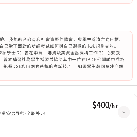
界工作經驗。我能結合教育和社會資歷的體會，與學生辨清方向目標、
自己當下面對的功課考試如何與自己選擇的未來規劃掛勾。
系學士 2）曾在中資、港資及美資金融機構工作 3）心繫教
）曾於補習社為學生補習並協助其中一位在IBDP公開試中成為
，把握DSE和IB兩套系統的考試技巧。 如果學生想同時建立解
$400
/
hr
/堂
男导师-全职补习