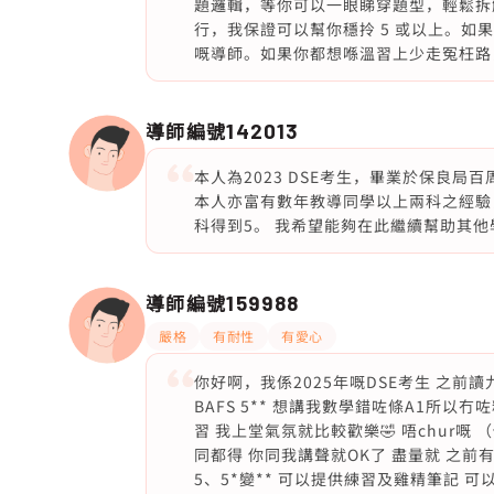
題邏輯，等你可以一眼睇穿題型，輕鬆拆
行，我保證可以幫你穩拎 5 或以上。如
嘅導師。如果你都想喺溫習上少走冤枉路
導師編號
142013
本人為2023 DSE考生，畢業於保良
本人亦富有數年教導同學以上兩科之經驗
科得到5。 我希望能夠在此繼續幫助其
導師編號
159988
嚴格
有耐性
有愛心
你好啊，我係2025年嘅DSE考生 之前讀
BAFS 5** 想講我數學錯咗條A1所以
習 我上堂氣氛就比較歡樂🤣 唔chur嘅
同都得 你同我講聲就OK了 盡量就 之前有教
5、5*變** 可以提供練習及雞精筆記 