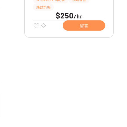
應試策略
$250
hr
/
留言