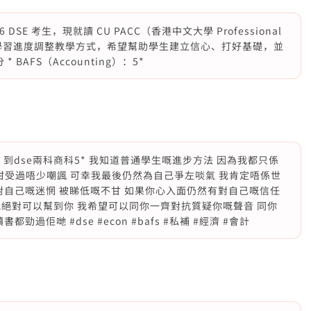
 DSE 考生，現就讀 CU PACC（香港中文大學 Professional
力和學習進度調整教學方式，希望幫助學生建立信心、打好基礎，並
* BAFS（Accounting）：5*
 2-3 到dse兩科商科5* 我知道普通學生嘅進步方法 因為我都只係
咁受過唔少嘲諷 可幸我最後仍然為自己爭左啖氣 我肯定唔係世
對自己嘅迷惘 被睇低嘅不甘 如果你心入面仍然有對自己嘅信任
絕對可以幫到你 我希望可以同你一齊對抗質疑你嘅聲音 同你
過佢哋 #dse #econ #bafs #私補 #經濟 #會計