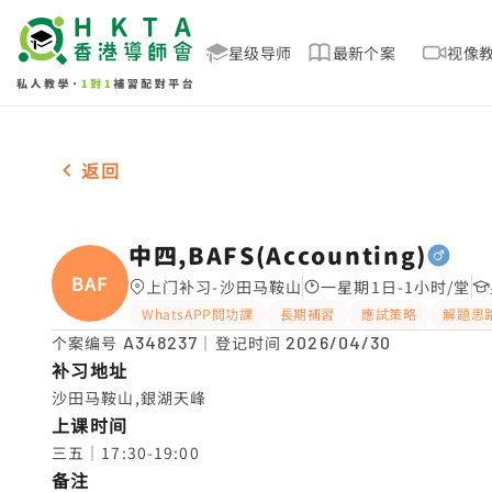
星级导师
最新个案
视像
男-1名 中四,BAFS(Accounting)，沙田马鞍山 补
返回
中四,BAFS(Accounting)
BAFS(
上门补习-沙田马鞍山
一星期1日-1小时/堂
WhatsAPP問功課
長期補習
應試策略
解題思
个案编号
A348237
｜登记时间
2026/04/30
补习地址
沙田马鞍山,銀湖天峰
上课时间
三五｜17:30-19:00
备注