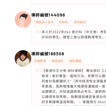
導師編號
144096
*補底拔尖皆可
有耐性
提供筆記
本人於2022年dse 會計科（中文卷）考取
計科的學生，課堂上會以原理教導學生，
導師編號
166308
互動教學
課程設計
題目講解
【香港中文大學 商科導師】 專攻商科 工商管
經濟 / 會計奪星：搵啱方法，其實可以讀
同會計我都攞到 5*（其中經濟係全港最
率更高，我將嗰堆龐大嘅課程濃縮成一套「
出題模式，亦知道邊啲係必考位、邊啲係
以讀得有效率啲。 點解搵我補習會適合你
好多無謂嘅溫習時間。 • 掌握得分 Sh