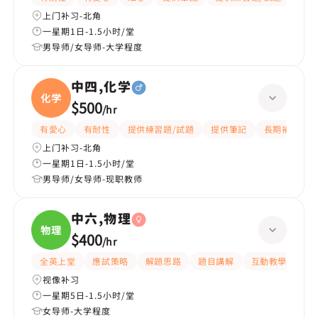
上门补习-北角
一星期1日-1.5小时/堂
男导师/女导师-大学程度
中四,化学
化学
$500
/
hr
有愛心
有耐性
提供練習題/試題
提供筆記
長期補習
上门补习-北角
一星期1日-1.5小时/堂
男导师/女导师-现职教师
中六,物理
物理
$400
/
hr
全英上堂
應試策略
解題思路
題目講解
互動教學
有
视像补习
一星期5日-1.5小时/堂
女导师-大学程度