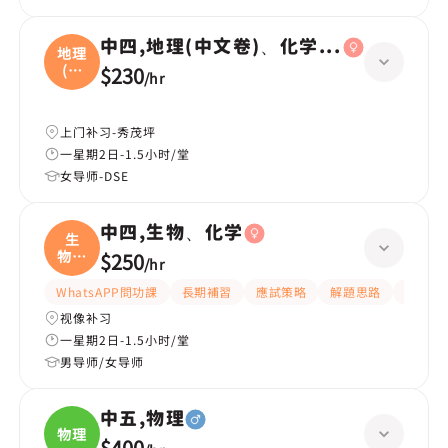
中四,地理(中文卷)、化学(英文卷)
地理
(中
$230
/
hr
文
上门补习-秀茂坪
一星期2日-1.5小时/堂
女导师-DSE
中四,生物、化学
生
物、
$250
/
hr
化学
WhatsAPP問功課
長期補習
應試策略
解題思路
題目講
视像补习
一星期2日-1.5小时/堂
男导师/女导师
中五,物理
物理
$400