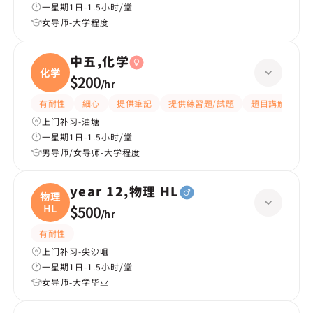
一星期1日-1.5小时/堂
女导师-大学程度
中五,化学
化学
$200
/
hr
有耐性
細心
提供筆記
提供練習題/試題
題目講解
解
上门补习-油塘
一星期1日-1.5小时/堂
男导师/女导师-大学程度
year 12,物理 HL
物理
HL
$500
/
hr
有耐性
上门补习-尖沙咀
一星期1日-1.5小时/堂
女导师-大学毕业