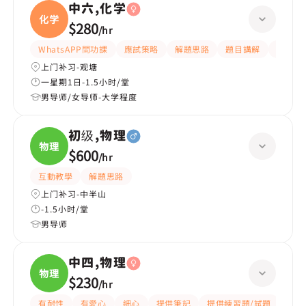
中六,化学
化学
$280
/
hr
WhatsAPP問功課
應試策略
解題思路
題目講解
細心
上门补习-观塘
一星期1日-1.5小时/堂
男导师/女导师-大学程度
初级,物理
物理
$600
/
hr
互動教學
解題思路
上门补习-中半山
-1.5小时/堂
男导师
中四,物理
物理
$230
/
hr
有耐性
有愛心
細心
提供筆記
提供練習題/試題
指導