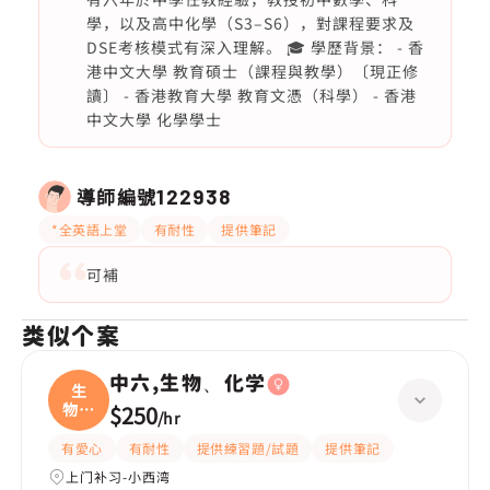
學，以及高中化學（S3–S6），對課程要求及
DSE考核模式有深入理解。 🎓 學歷背景： - 香
港中文大學 教育碩士（課程與教學）〔現正修
讀〕 - 香港教育大學 教育文憑（科學） - 香港
中文大學 化學學士
導師編號
122938
*全英語上堂
有耐性
提供筆記
可補
类似个案
中六,生物、化学
生
物、
$250
/
hr
化学
有愛心
有耐性
提供練習題/試題
提供筆記
上门补习-小西湾