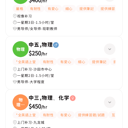
/
hr
嚴格
有耐性
有愛心
細心
提供筆記
提供練習題/試題
视像补习
一星期3日-1.5小时/堂
男导师/女导师-现职教师
中五,物理
物理
$250
/
hr
*全英語上堂
有耐性
有愛心
細心
提供筆記
提供練習
上门补习-沙田市中心
一星期2日-1.5小时/堂
男导师-大学程度
中三,物理、化学
物
理、
$450
/
hr
化学
*全英語上堂
有耐性
有愛心
提供練習題/試題
互動教學
上门补习-九龙城