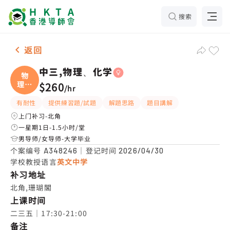
搜索
女-1名 中三,物理、化学，北角 补习推介
返回
中三,物理、化学
物
理、
$260
/
hr
化学
有耐性
提供練習題/試題
解題思路
題目講解
上门补习-北角
一星期1日-1.5小时/堂
男导师/女导师-大学毕业
个案编号
｜登记时间
A348246
2026/04/30
学校教授语言
英文中学
补习地址
北角,珊瑚閣
上课时间
二三五｜17:30-21:00
备注