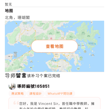
暂无
地图
北角，珊瑚閣
查看地图
导师留言
该补习个案已完结
導師編號
165851
應試策略
課程設計
WhatsAPP問功課
您好，我是 Vincent Sir，曾任職中學教師，擁
有六年於中學任教經驗，教授初中數學、科