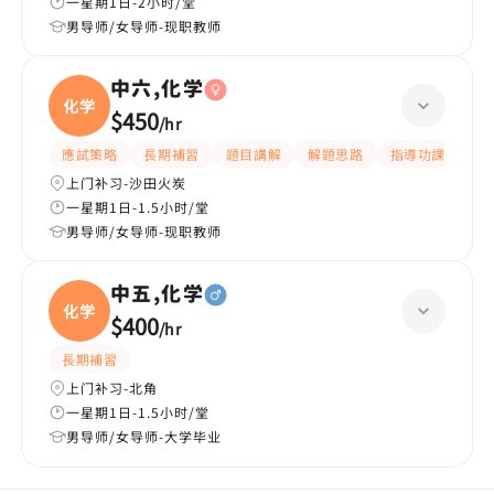
一星期1日-2小时/堂
男导师/女导师-现职教师
中六,化学
化学
$450
/
hr
應試策略
長期補習
題目講解
解題思路
指導功課
提
上门补习-沙田火炭
一星期1日-1.5小时/堂
男导师/女导师-现职教师
中五,化学
化学
$400
/
hr
長期補習
上门补习-北角
一星期1日-1.5小时/堂
男导师/女导师-大学毕业