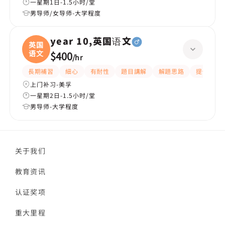
一星期1日-1.5小时/堂
男导师/女导师-大学程度
year 10,英国语文
英国
语文
$400
/
hr
長期補習
細心
有耐性
題目講解
解題思路
提供練習
上门补习-美孚
一星期2日-1.5小时/堂
男导师-大学程度
关于我们
教育资讯
认证奖项
重大里程