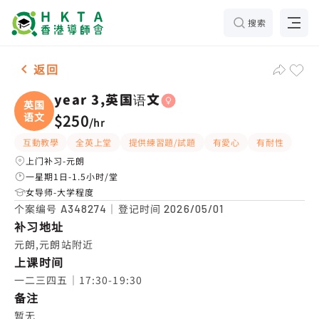
搜索
女-1名 year 3,英国语文，元朗 补习推介
返回
year 3,英国语文
英国
语文
$250
/
hr
互動教學
全英上堂
提供練習題/試題
有愛心
有耐性
上门补习-元朗
一星期1日-1.5小时/堂
女导师-大学程度
个案编号
｜登记时间
A348274
2026/05/01
补习地址
元朗,元朗站附近
上课时间
一二三四五｜17:30-19:30
备注
暂无