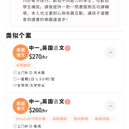
巧妙奪分技巧，歡迎不同能力的學生，也歡迎
學生補底。課後提供一對一問書服務及功課輔
導。本人也注重耐心與有趣互動，讓孩子邊體
會到讀書的樂趣邊進步！
类似个案
中一,英国语文
英国
语文
$270
/
hr
長期補習
上门补习-天水围
一星期1日-1.5小时/堂
女导师-大学毕业
中一,英国语文
英国
语文
$260
/
hr
WhatsAPP問功課
長期補習
應試策略
解題思路
題目講
上门补习-柴湾