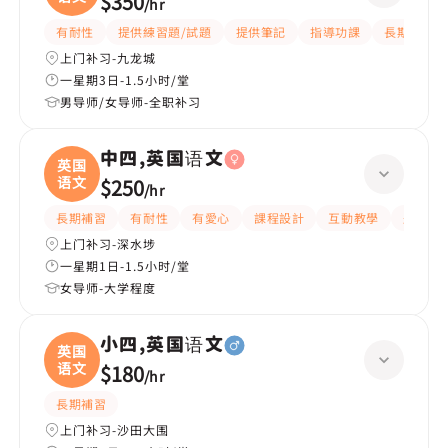
$350
/
hr
有耐性
提供練習題/試題
提供筆記
指導功課
長期補習
上门补习-九龙城
一星期3日-1.5小时/堂
男导师/女导师-全职补习
中四,英国语文
英国
语文
$250
/
hr
長期補習
有耐性
有愛心
課程設計
互動教學
題目講
上门补习-深水埗
一星期1日-1.5小时/堂
女导师-大学程度
小四,英国语文
英国
语文
$180
/
hr
長期補習
上门补习-沙田大围