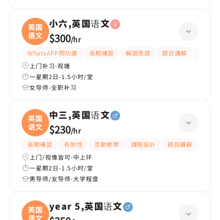
小六,英国语文
英国
语文
$300
/
hr
WhatsAPP問功課
長期補習
解題思路
題目講解
提供練
上门补习-观塘
一星期2日-1.5小时/堂
女导师-全职补习
中三,英国语文
英国
语文
$230
/
hr
長期補習
有耐性
互動教學
課程設計
題目講解
解題
上门/视像皆可-中上环
一星期2日-1.5小时/堂
男导师/女导师-大学程度
year 5,英国语文
英国
语文