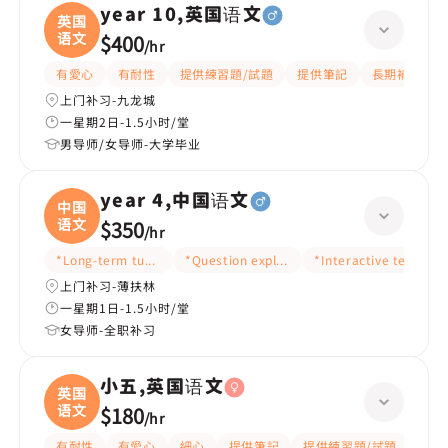
year 10,英国语文
英国
语文
$400
/
hr
有愛心
有耐性
提供練習題/試題
提供筆記
長期補習
上门补习-九龙城
一星期2日-1.5小时/堂
男导师/女导师-大学毕业
year 4,中国语文
中国
语文
$350
/
hr
*Long-term tutoring
*Question explanation
*Interactive teaching
上门补习-薄扶林
一星期1日-1.5小时/堂
女导师-全职补习
小五,英国语文
英国
语文
$180
/
hr
有耐性
有愛心
細心
提供筆記
提供練習題/試題
指導