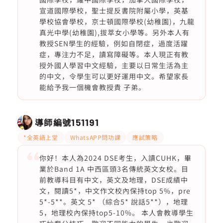
宣道國際學校，聖士提反書院附屬小學，英基
學校協會學校，京士頓國際學校(幼稚園)，九龍
真光中學(幼稚園),拔萃女小學等。另外本人有
教授SEN學生的經驗，例如自閉症，過度活躍
症，專注力不足，讀寫障礙等。本人現正有教
授外國人學習中文經驗，主要以日常生活為主
的中文，令學生可以更好運用中文。希望家長
能給予我一個機會教授貴 子弟。
導師編號
151191
*全英語上堂
WhatsAPP問功課
應試策略
你好！本人為2024 DSE考生，入讀CUHK，畢
業於Band 1A 中西區頭3名傳統英文女校。目
前教導科目有中文，英文及地理，DSE成績中
文，閱讀5*，中文作文校內保持top 5%，pre
5*-5**。英文 5* （綜合5* 說話5**），地理
5，地理校內保持top5-10%。 本人會教導學生