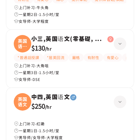
上门补习-牛头角
一星期2日-1.5小时/堂
女导师-大学程度
小三,英国语文(零基礎, 會話)
英国
语文
$130
/
hr
(
*普通話授課
*居英回流
嚴格
有耐性
有愛心
細心
上门补习-大角咀
一星期3日-1.5小时/堂
女导师-DSE
中四,英国语文
英国
语文
$250
/
hr
上门补习-红磡
一星期1日-1.5小时/堂
男导师/女导师-大学程度