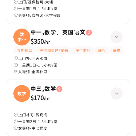
上门/视像皆可-大埔
一星期1日-1.5小时/堂
男导师/女导师-大学程度
中一,数学、英国语文
数
学、
$350
/
hr
英国
長期補習
提供練習題/試題
提供筆記
細心
嚴格
指導
上门补习-天水围
一星期1日-1.5小时/堂
女导师-全职补习
中三,数学
数学
$170
/
hr
上门补习-筲箕湾
一星期2日-1.5小时/堂
女导师-中七程度