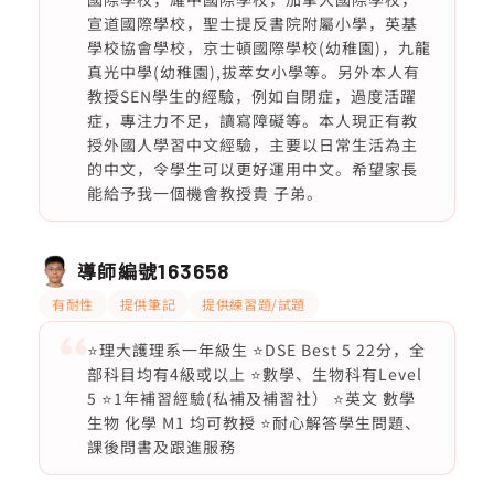
宣道國際學校，聖士提反書院附屬小學，英基
學校協會學校，京士頓國際學校(幼稚園)，九龍
真光中學(幼稚園),拔萃女小學等。另外本人有
教授SEN學生的經驗，例如自閉症，過度活躍
症，專注力不足，讀寫障礙等。本人現正有教
授外國人學習中文經驗，主要以日常生活為主
的中文，令學生可以更好運用中文。希望家長
能給予我一個機會教授貴 子弟。
導師編號
163658
有耐性
提供筆記
提供練習題/試題
⭐️理大護理系一年級生 ⭐️DSE Best 5 22分，全
部科目均有4級或以上 ⭐️數學、生物科有Level
5 ⭐️1年補習經驗(私補及補習社） ⭐️英文 數學
生物 化學 M1 均可教授 ⭐️耐心解答學生問題、
課後問書及跟進服務