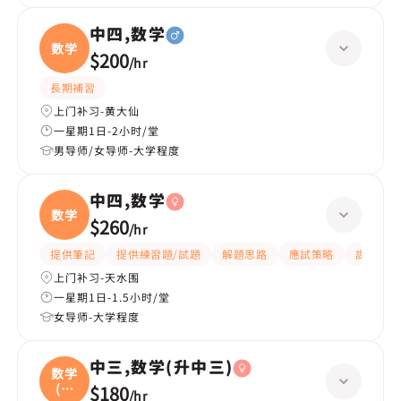
中四,数学
数学
$200
/
hr
長期補習
上门补习-黄大仙
一星期1日-2小时/堂
男导师/女导师-大学程度
中四,数学
数学
$260
/
hr
提供筆記
提供練習題/試題
解題思路
應試策略
課程設計
上门补习-天水围
一星期1日-1.5小时/堂
女导师-大学程度
中三,数学(升中三)
数学
(升
$180
/
hr