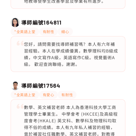
地教導使學生改善學習及學業有所進步。
導師編號
164811
*全英語上堂
有耐性
細心
您好，請問需要找導師補習嗎？本人有六年補
習經驗。本人在學成績優異，數學理科均B級成
績，中文寫作A級，英語寫作C級。視覺藝術A
級。 歡迎查詢聯絡，謝謝。
導師編號
17564
*全英語上堂
有愛心
有耐性
數學、英文補習老師 本人為香港科技大學工商
管理學士畢業生。 中學會考 (HKCEE)及高級程
度會考(HKALE) 英文科、數學科及物理科均取
得不俗的成績。本人有九年私人補習的經驗，
曾於補習社任職數學、英文補習老師，對教導