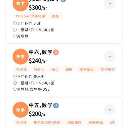
数学
$300
/
hr
WhatsAPP問功課
嚴格
上门补习-大埔
一星期2日-1.5小时/堂
男导师
中六,数学
数学
$240
/
hr
有耐性
有愛心
細心
嚴格
提供筆記
提供練習題/試題
上门补习-天水围
一星期2日-1.5小时/堂
男导师/女导师-DSE
中五,数学
数学
$200
/
hr
有耐性
提供練習題/試題
應試策略
解題思路
WhatsA