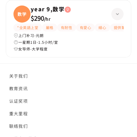
year 9,数学
数学
$290
/
hr
*全英語上堂
嚴格
有耐性
有愛心
細心
提供筆記
上门补习-元朗
一星期1日-1.5小时/堂
女导师-大学程度
关于我们
教育资讯
认证奖项
重大里程
联络我们