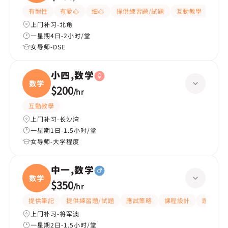
中
有耐性
有愛心
細心
提供練習題/試題
互動教學
題目
上门补习-北角
一星期4日-2小时/堂
女导师-DSE
小四,数学
数学
$200
/
hr
互動教學
上门补习-长沙湾
一星期1日-1.5小时/堂
女导师-大学程度
中一,数学
数学
$350
/
hr
提供筆記
提供練習題/試題
應試策略
課程設計
題目講解
上门补习-将军澳
一星期2日-1.5小时/堂