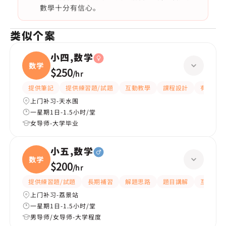
數學十分有信心。
类似个案
小四,数学
数学
$250
/
hr
提供筆記
提供練習題/試題
互動教學
課程設計
有耐性
上门补习-天水围
一星期1日-1.5小时/堂
女导师-大学毕业
小五,数学
数学
$200
/
hr
提供練習題/試題
長期補習
解題思路
題目講解
互動教學
上门补习-荔景站
一星期1日-1.5小时/堂
男导师/女导师-大学程度