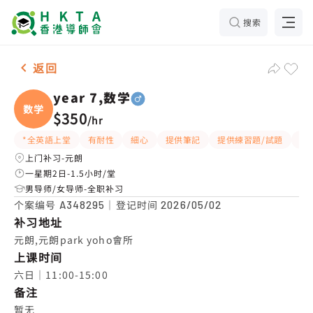
搜索
男-1名 year 7,数学，元朗 补习推介
返回
year 7,数学
数学
$350
/
hr
*全英語上堂
有耐性
細心
提供筆記
提供練習題/試題
指
上门补习-元朗
一星期2日-1.5小时/堂
男导师/女导师-全职补习
个案编号
｜登记时间
A348295
2026/05/02
补习地址
元朗,元朗park yoho會所
上课时间
六日｜11:00-15:00
备注
暂无