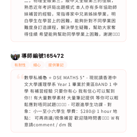
二，物理全級第三，級中文全級第三的佳績，
熟悉近年考評局出題模式 本人亦有多年協助師
妹補習的經驗，常指導家中兄弟姊妹學業，明
白學生在學習上的困難，能夠針對不同學業困
難度身訂造課程，解決學生疑難，幫助大家奪
得佳績 希望能夠幫助同學學業上困難，謝謝🙇🏻‍♀️
導師編號
165472
有耐性
細心
提供筆記
數學私補📚 ⭐️ DSE MATHS 5* - 現就讀香港中
文大學護理學系 Year 1 畢業於東區BAND 1 中
學 有補習經驗 只要你有心 我有信心可以幫到
你!! 有大量數學素材 大量筆記提供 等你可以輕
鬆應對唔同試題❤️‍🔥❤️‍🔥 - 可跟進學生功課 - 對
象：小一至小六學生 學費：$280@ 1 hour 地
點： 可再商議/視像補習 歡迎隨時問書🙆🏻‍♀️ 🚨有
意請comment / dm 我