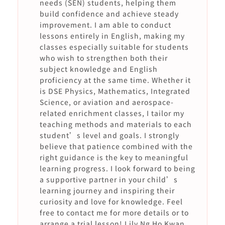
needs (SEN) students, helping them
build confidence and achieve steady
improvement. I am able to conduct
lessons entirely in English, making my
classes especially suitable for students
who wish to strengthen both their
subject knowledge and English
proficiency at the same time. Whether it
is DSE Physics, Mathematics, Integrated
Science, or aviation and aerospace-
related enrichment classes, I tailor my
teaching methods and materials to each
student’s level and goals. I strongly
believe that patience combined with the
right guidance is the key to meaningful
learning progress. I look forward to being
a supportive partner in your child’s
learning journey and inspiring their
curiosity and love for knowledge. Feel
free to contact me for more details or to
arrange a trial lesson! Lily Ng Ho Kwan