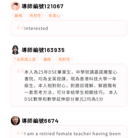
導師編號
121067
嚴格
有耐性
有愛心
interested
導師編號
163935
*全英語上堂
嚴格
有耐性
本人為25年DSE畢業生，中學就讀嘉諾撒聖心
書院，均為全英授課，現為香港科技大學一年
級生。本人相對耐心，對題目理解、解題獨有
一套思考方法，可分享給學生相關技巧。 本人
DSE數學和數學延伸部分單元2均為5分
導師編號
6674
I am a retired female teacher having been