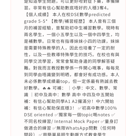
楚知道學生問題，可以更好咁對症下藥，準備練
習。非常有信心幫助數底唔好的人穩3奪4。
【個人成績】 本人在校DSE數學predicted
grade 5-5* 【教學/補習經歷】 本人曾有三個
月的補習經驗，曾幫助初中生補習數學。現時有
兩名學生，一個小五學生以及一個中四學生，均
是補數學。日常也有指導妹妹小四的功課，妹妹
是需要特殊教學的人，因此也培養了一定的耐
性，以及一些教導特殊學生的技巧。在校也有與
同學交流學習，常常會幫助身邊的同學解答疑
難。對我而言教授數學係一件開心嘅事，每每見
到同學由唔識變到明晒，都會好有成功感。本人
未必係數學成績最top，但一定係最有熱誠去教
好數學。🔥🔥 可補： ｜小學：中文、數學、常
識 ｜初中及高中：數學 高中 中四及中五開始
補：有信心幫助同學A1 A2攞滿分！中六開始
補：有信心幫助保底穩3！ ✅初高中數學100%
DSE oriented ✅獨家每一個topic嘅notes ✅
不同名校練習/ Internal Mock Paper ✅量身訂
做適合的練習 ✅無限WhatsApp問數（任何時
間段） ✅用簡單易明生動嘅方式教會學生