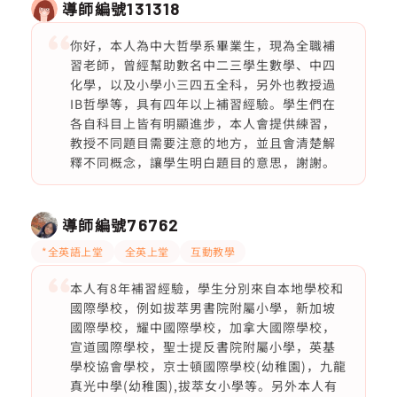
導師編號
131318
你好，本人為中大哲學系畢業生，現為全職補
習老師，曾經幫助數名中二三學生數學、中四
化學，以及小學小三四五全科，另外也教授過
IB哲學等，具有四年以上補習經驗。學生們在
各自科目上皆有明顯進步，本人會提供練習，
教授不同題目需要注意的地方，並且會清楚解
釋不同概念，讓學生明白題目的意思，謝謝。
導師編號
76762
*全英語上堂
全英上堂
互動教學
本人有8年補習經驗，學生分別來自本地學校和
國際學校，例如拔萃男書院附屬小學，新加坡
國際學校，耀中國際學校，加拿大國際學校，
宣道國際學校，聖士提反書院附屬小學，英基
學校協會學校，京士頓國際學校(幼稚園)，九龍
真光中學(幼稚園),拔萃女小學等。另外本人有