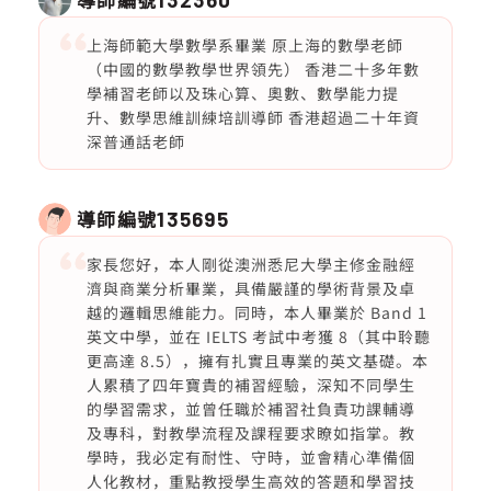
上海師範大學數學系畢業 原上海的數學老師
（中國的數學教學世界領先） 香港二十多年數
學補習老師以及珠心算、奧數、數學能力提
升、數學思維訓練培訓導師 香港超過二十年資
深普通話老師
導師編號
135695
家長您好，本人剛從澳洲悉尼大學主修金融經
濟與商業分析畢業，具備嚴謹的學術背景及卓
越的邏輯思維能力。同時，本人畢業於 Band 1
英文中學，並在 IELTS 考試中考獲 8（其中聆聽
更高達 8.5），擁有扎實且專業的英文基礎。本
人累積了四年寶貴的補習經驗，深知不同學生
的學習需求，並曾任職於補習社負責功課輔導
及專科，對教學流程及課程要求瞭如指掌。教
學時，我必定有耐性、守時，並會精心準備個
人化教材，重點教授學生高效的答題和學習技