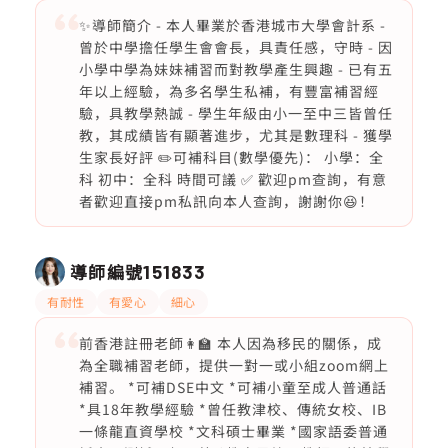
✨導師簡介 - 本人畢業於香港城市大學會計系 -
曾於中學擔任學生會會長，具責任感，守時 - 因
小學中學為妹妹補習而對教學產生興趣 - 已有五
年以上經驗，為多名學生私補，有豐富補習經
驗，具教學熱誠 - 學生年級由小一至中三皆曾任
教，其成績皆有顯著進步，尤其是數理科 - 獲學
生家長好評 ✏️可補科目(數學優先)： 小學：全
科 初中：全科 時間可議 ✅ 歡迎pm查詢，有意
者歡迎直接pm私訊向本人查詢，謝謝你😆！
導師編號
151833
有耐性
有愛心
細心
前香港註冊老師👩‍🏫 本人因為移民的關係，成
為全職補習老師，提供一對一或小組zoom網上
補習。 *可補DSE中文 *可補小童至成人普通話
*具18年教學經驗 *曾任教津校、傳統女校、IB
一條龍直資學校 *文科碩士畢業 *國家語委普通