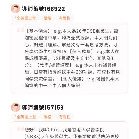
導師編號
168922
*全英語上堂
嚴格
有耐性
【基本情況】 e.g.本人為26年DSE畢業生，讀
迦密愛禮信中學，均為全英授課，本人相對耐
心，對題目理解、解題獨有一套思考方法，可
分享給學生相關技巧 【個人成績】 e.g.本人在
學成績優異，DSE數學及中文4分，其他為3
分； 【教學/補習經歷】 e.g.本人未有補習經
驗，日常有指導妹妹中4-6的功課，在校也有與
同學交流學習； 【個人優勢】 e.g.可提供本人
編寫的中一至中六個人筆記
導師編號
157159
*全英語上堂
嚴格
有耐性
您好！我叫Chris, 我是香港大學醫學院
(MBBS) 5年級醫學生。我畢業於香港傳統男校