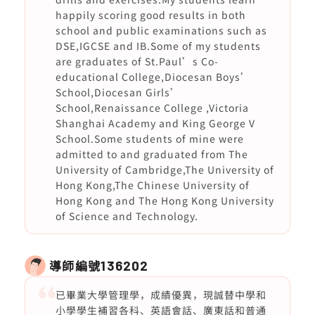
happily scoring good results in both
school and public examinations such as
DSE,IGCSE and IB.Some of my students
are graduates of St.Paul’s Co-
educational College,Diocesan Boys’
School,Diocesan Girls’
School,Renaissance College ,Victoria
Shanghai Academy and King George V
School.Some students of mine were
admitted to and graduated from The
University of Cambridge,The University of
Hong Kong,The Chinese University of
Hong Kong and The Hong Kong University
of Science and Technology.
導師編號
136202
已畢業大學管理學，成績優異，現誠替中學和
小學學生補習各科、英語會話、廣東話和普通