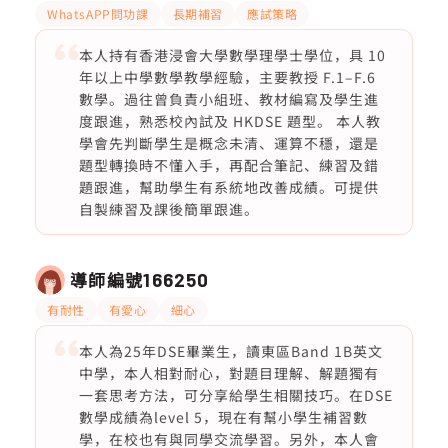
WhatsAPP問功課
長期補習
應試策略
本人持有香港浸會大學數學理學士學位，具 10
年以上中學數學教學經驗，主要教授 F.1–F.6
數學。過往曾負責小組班、教材編寫及學生進
度跟進，熟悉校內試及 HKDSE 題型。 本人教
學會先判斷學生是概念未清、運算不穩，還是
題型轉換時不懂入手，再配合筆記、練習及錯
題跟進，幫助學生有系統地改善成績。可提供
自製練習及課後簡單跟進。
導師編號
166250
有耐性
有愛心
細心
本人為25年DSE畢業生，讀東區Band 1B英文
中學，本人相對耐心，對題目理解、解題獨有
一套思考方法，可分享給學生相關技巧。在DSE
數學成績為level 5，現在有幫小學生補習數
學，在校也有與同學交流學習。另外，本人會