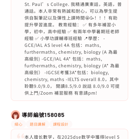
St. Paul’s College. 我精通廣東話，英語，普
通話。本人非常有熱誠和耐心，可以為學生提
供自製筆記以及彈性上課時間🤩🥳！！！有助
提升學習進度。 教育經驗： ✅ 有多年補習小
學，初中，高中經驗 ✅ 有兩年中學暑期班老師
經驗 ✅ 小學功課輔導班經驗 📍學歷： -
GCE/IAL AS level 4A 包括：maths,
furthermaths, chemistry, biology (A 為最
高級別) -GCE/IAL 4A* 包括：maths,
furthermaths, chemistry, biology (A* 為最
高級別） -IGCSE考獲3A*包括：biology,
chemistry, maths -IELTS overall 8.0，其中
聆聽9.0/9.0， 閱讀8.5/9.0 說話 8.0/9.0 可提
供上門/Zoom 補習服務 有意請pm!
導師編號
158085
細心
題目講解
課程設計
本人擅长數学，在2025dse数学中獲得level 5