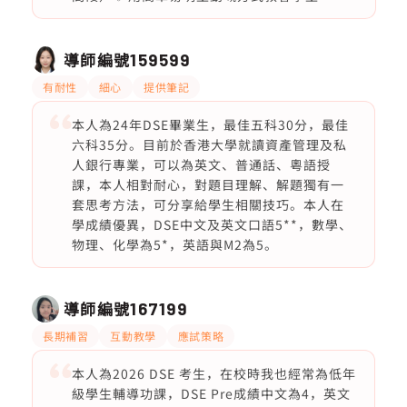
導師編號
159599
有耐性
細心
提供筆記
本人為24年DSE畢業生，最佳五科30分，最佳
六科35分。目前於香港大學就讀資產管理及私
人銀行專業，可以為英文、普通話、粵語授
課，本人相對耐心，對題目理解、解題獨有一
套思考方法，可分享給學生相關技巧。本人在
學成績優異，DSE中文及英文口語5**，數學、
物理、化學為5*，英語與M2為5。
導師編號
167199
長期補習
互動教學
應試策略
本人為2026 DSE 考生，在校時我也經常為低年
級學生輔導功課，DSE Pre成績中文為4，英文