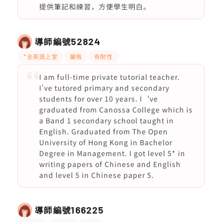
提供筆記和練習，方便學生明白。
導師編號
52824
*全英語上堂
嚴格
有耐性
I am full-time private tutorial teacher.
I've tutored primary and secondary
students for over 10 years. I‘ve
graduated from Canossa College which is
a Band 1 secondary school taught in
English. Graduated from The Open
University of Hong Kong in Bachelor
Degree in Management. I got level 5* in
writing papers of Chinese and English
and level 5 in Chinese paper 5.
導師編號
166225