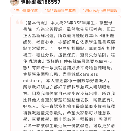
導師編號
166557
*高中數學保底
*DSE數學穩三奪四
*WhatsApp無限問數
【基本情況】 本人為26年DSE畢業生，讀聖母
書院，均為全英授課。雖然我先啱啱考完，但正
正因為新鮮出爐，所以最清楚呢幾年dse嘅出題
趨勢、考官心水，亦都好明白依家學生溫書嘅弱
點同常錯位。而且好易針對弱點、幫同學針對性
補底、穩住分數，擅長保底、避開失分陷阱，唔
使 亂溫書走冤枉路！仲有就係最緊要嘅備考心
態！有陣時一緊張就會錯好多平時唔會錯嘅嘢，
會幫學生調整心態，盡量減低careless
mistake。 本人曾經都係一個數學好差嘅人，
所以我好明白亦都好了解數學差嘅人唔明嘅地
方。因為我都係靠自己逐步逐步解出嚟。所以我
比其他人會更加清楚知道點樣去教一啲數底冇咁
好嘅人。我一直認為能夠用最簡單嘅步驟去解釋
複雜嘅題型先係最勁。希望大家都可以鍾意數
學，享受數學，而非認為係一種折磨！ 希望可
以睇一睇該學生最近嘅一份數學卷，可以更加清