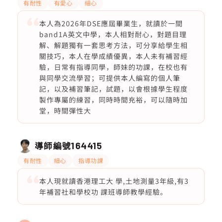
有耐性
有愛心
細心
本人為2026年DSE應屆畢業生，就讀於一間
band1A英文中學，本人相對耐心，對題目理
解、解題獨有一套思考方法，可分享給學生相
關技巧，本人在學成績優異，本人未有補習經
驗，日常有指導同學，師妹的功課，在校也有
與同學交流學習；可提供本人編寫的個人筆
記，以及補習筆記，試題，以會根據學生程度
製作專屬的練習，同時時間充裕，可以隨時加
堂，時間彈性大
導師編號
164415
有耐性
細心
指導功課
本人現就讀香港理工大 學,土地測量3年級,有3
年補習社和學校功 課班導師教學經驗。