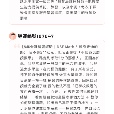
話水平測試一級乙等 *教育局註冊教師 ⭐️能按學
生能力提供筆記、練習，以及小測 ⭐️每次下課
後會向家長報告學習進度，指出學生的強項及
弱項
導師編號
107047
【8年全職補習經驗｜DSE Math 5 親身走過的
路】 我不是5**狀元，但我正是從「不知道怎麼
讀數學」一路走到考取5分的那個人。 正因為如
此，我非常清楚一般學生的死穴在哪裡。 我見
過太多學生卡在同樣的難關： 背了所有公式，
卻不知道什麼時候該用 做完大量練習，錯的題
目還是一模一樣 補習的時候聽得懂，回家自己
讀就完全變了樣 我的教法不是「把學校教過的
東西再講一次」，而是： 🔹 教你如何拆解題目
結構——看到題目就知道要考哪個方法 🔹 教你
如何整理錯題，找出自己真正不懂的地方 🔹 一
步步幫你建立自學系統——補習之後，你自己也
能夠讀書 ✅ 家長評價：不只分數進步，還看到