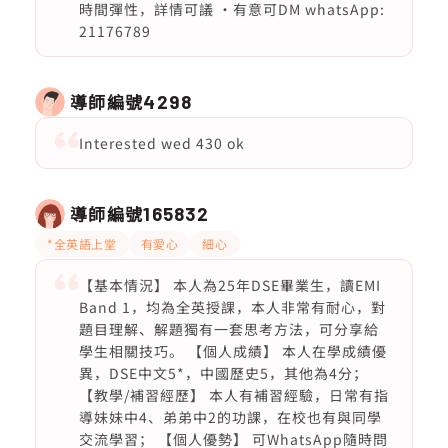
時間彈性，詳情可議 ·有意可DM whatsApp:
21176789
導師編號
4298
Interested wed 430 ok
導師編號
165832
*全英語上堂
有愛心
細心
【基本情況】 本人為25年DSE畢業生，讀EMI
Band 1，均為全英授課，本人非常有耐心，對
題目理解、解題獨有一套思考方法，可分享給
學生相關技巧。 【個人成績】 本人在學成績優
異，DSE中文5*，中國歷史5，其他為4分；
【教學/補習經歷】 本人有補習經驗，日常有指
導妹妹中4、弟弟中2的功課，在校也有與同學
交流學習； 【個人優勢】 可WhatsApp隨時問