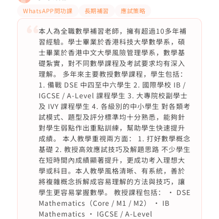
WhatsAPP問功課
長期補習
應試策略
本人為全職數學補習老師，擁有超過10多年補
習經驗。學士畢業於香港科技大學數學系，碩
士畢業於香港中文大學風險管理學系，數學基
礎紮實，對不同數學課程及考試要求均有深入
理解。 多年來主要教授數學課程，學生包括：
1. 備戰 DSE 中四至中六學生 2. 國際學校 IB /
IGCSE / A-Level 課程學生 3. 大專院校副學士
及 IVY 課程學生 4. 各級別的中小學生 對各類考
試模式、題型及評分標準均十分熟悉，能夠針
對學生弱點作出重點訓練，幫助學生快速提升
成績。 本人教學重視兩方面： 1. 打好數學概念
基礎 2. 教授高效應試技巧及解題思路 不少學生
在短時間內成績顯著提升，更成功考入理想大
學或科目。本人教學風格清晰、有系統，善於
將複雜概念拆解成容易理解的方法與技巧，讓
學生更容易掌握數學。 教授課程包括： • DSE
Mathematics（Core / M1 / M2） • IB
Mathematics • IGCSE / A-Level