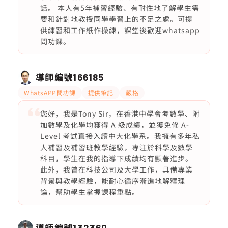
話。 本人有5年補習經驗、有耐性地了解學生需
要和針對地教授同學學習上的不足之處。可提
供練習和工作紙作操練，課堂後歡迎whatsapp
問功课。
導師編號
166185
WhatsAPP問功課
提供筆記
嚴格
您好，我是Tony Sir，在香港中學會考數學、附
加數學及化學均獲得 A 級成績，並獲免修 A-
Level 考試直接入讀中大化學系。我擁有多年私
人補習及補習班教學經驗，專注於科學及數學
科目，學生在我的指導下成績均有顯著進步。
此外，我曾在科技公司及大學工作，具備專業
背景與教學經驗，能耐心循序漸進地解釋理
論，幫助學生掌握課程重點。
導師編號
132360