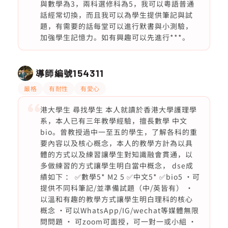
與數學為3，兩科選修科為5，我可以粵語普通
話經常切換，而且我可以為學生提供筆記與試
題，有需要的話每堂可以進行默書與小測驗，
加強學生記憶力。如有興趣可以先進行***。
導師編號
154311
嚴格
有耐性
有愛心
港大學生 尋找學生 本人就讀於香港大學護理學
系，本人已有三年教學經驗，擅長數學 中文
bio。曾教授過中一至五的學生，了解各科的重
要內容以及核心概念，本人的教學方計為以具
體的方式以及練習讓學生對知識融會貫通，以
多做練習的方式讓學生明白當中概念， dse成
績如下 ： ✅數學5* M2 5 ✅中文5* ✅bio5 ·可
提供不同科筆記/並準備試題（中/英皆有） ·
以溫和有趣的教學方式讓學生明白理科的核心
概念 ·可以WhatsApp/IG/wechat等媒體無限
問問題 · 可zoom可面授，可一對一或小組 ·