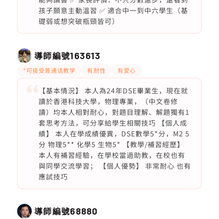
孩子願意主動溫習 ✅ 適合中一到中六學生（基
礎弱或想突破瓶頸皆可）
導師編號
163613
*可接受普通话教学
有耐性
有愛心
【基本情況】 本人為24年DSE畢業生，現在就
讀於香港科技大學，物理專業，（中文卷修
讀）均本人相對耐心，對題目理解、解題獨有1
套思考方法，可分享給學生相關技巧 【個人成
績】 本人在學成績優異，DSE數學5*分，M2 5
分 物理5** 化學5 生物5* 【教學/補習經歷】
本人有補習經驗，在學校當過助教，在校也有
與同學交流學習； 【個人優勢】 非常耐心 也有
應試技巧
導師編號
68880