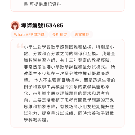
書 可提供筆記資料
導師編號
153485
WhatsAPP問功課
長期補習
應試策略
小學生對學習數學感到困難和枯橾，特別是小
數、分數和百分數之間的關係和互換。 我是全
職數學補習老師，有十三年豐富的教學經驗，
非常熟悉香港小學數學課程和呈分試模式。 所
教學生不少都在三次呈分試中攞到優異嘅成
績。 本人不主張盲目地操卷，而是透過生活的
例子和數學工具模型令抽象的數學具體形象
化，來引導小朋友理解題目的要求和思考方
向，主要是培養孩子思考有關數學問題的形象
思維和抽象思維，有技巧令小朋友短期提升應
試能力，提高呈分試成績，同時培養孩子對數
學科嘅興趣。