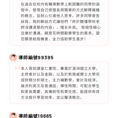
在過去在校內有輔導數學上較困難的同學的過
程中，發現自己很擅長用簡單的方式解釋複雜
的概念，並耐心引導他人思考。許多同學曾告
訴我，我的解說方式讓他們「終於聽懂學校老
師沒講清楚的內容」，擅长补底。 我個性細心
且樂於溝通，願意花時間觀察學生的需求。望
您願意給我機會，全力協助學生進步！
導師編號
99395
本人曾就讀皇仁書院，畢業於澳洲國立大學，
主修會計以及金融，以及於新南威爾士大學完
成財務分析碩士，主力補數學，會計及經濟，
操流利英文及普通話，彈性時間，可配合學生
和家長需要，具備耐性和責任感，能提供有效
方法提升學習效率，並以釐清概念。
導師編號
19685