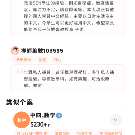
教授SEN學生的經驗，例如自閉症，過度活躍
症，專注力不足，讀寫障礙等。本人現正有教
授外國人學習中文經驗，主要以日常生活為主
的中文，令學生可以更好運用中文。希望家長
能給予我一個機會教授貴 子弟。
導師編號
103595
*教學細緻
嚴格
細心
全職私人補習，曾任職遵理學校，多年私人補
習經驗，專補數學科。如有興趣，可洽淡瞭
解。謝謝！
类似个案
中四,数学
数学
$230
/
hr
WhatsAPP問功課
應試策略
指導功課
提供練習題/試題