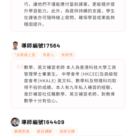
巧，讓他們不僅能應付當前課業，更能穩步提
升學習能力。此外，為提供持續的支援，學生
在課後亦可隨時線上發問，確保學習成果能夠
穩固提升。
導師編號
17564
*全英語上堂
有愛心
有耐性
數學、英文補習老師 本人為香港科技大學工商
管理學士畢業生。 中學會考 (HKCEE)及高級程
度會考(HKALE) 英文科、數學科及物理科均取
得不俗的成績。本人有九年私人補習的經驗，
曾於補習社任職數學、英文補習老師，對教導
數學十分有信心。
導師編號
164409
解題思路
題目講解
指導功課