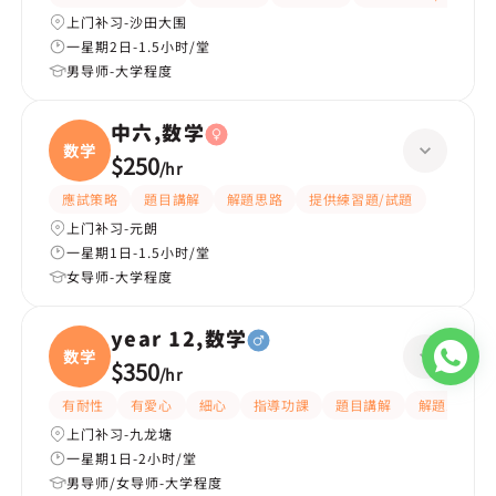
上门补习-沙田大围
一星期2日-1.5小时/堂
男导师-大学程度
中六,数学
数学
$250
/
hr
應試策略
題目講解
解題思路
提供練習題/試題
上门补习-元朗
一星期1日-1.5小时/堂
女导师-大学程度
year 12,数学
数学
$350
/
hr
有耐性
有愛心
細心
指導功課
題目講解
解題思路
上门补习-九龙塘
一星期1日-2小时/堂
男导师/女导师-大学程度