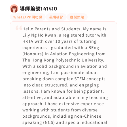
導師編號
141410
WhatsAPP問功課
長期補習
應試策略
Hello Parents and Students, My name is
Lily Ng Ho Kwan, a registered tutor with
HKTA with over 10 years of tutoring
experience. I graduated with a BEng
(Honours) in Aviation Engineering from
The Hong Kong Polytechnic University.
With a solid background in aviation and
engineering, I am passionate about
breaking down complex STEM concepts
into clear, structured, and engaging
lessons. I am known for being patient,
attentive, and adaptable in my teaching
approach. I have extensive experience
working with students from diverse
backgrounds, including non-Chinese
speaking (NCS) and special educational