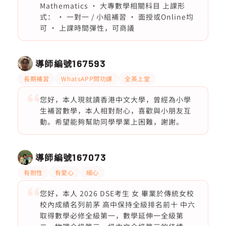
Mathematics • 大專數學相關科目 上課形
式： • 一對一 / 小組補習 • 面授或Online均
可 • 上課時間彈性，可商議
導師編號
167593
長期補習
WhatsAPP問功課
全英上堂
您好，本人現就讀香港中文大學，曾經為小學
生補習數學，本人相對耐心，喜歡與小朋友互
動。希望能夠幫助同學學業上困難，謝謝。
導師編號
167073
有耐性
有愛心
細心
您好，本人 2026 DSE考生 女 畢業於傳統女校
校內成績名列前茅 高中保持全級排名前十 中六
取得數學必修全級第一，數學延伸一全級第