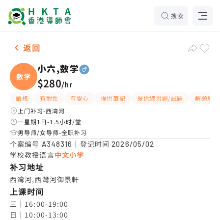
搜索
男-1名 小六,数学，西湾河 补习推介
返回
小六,数学
数学
$280
/
hr
嚴格
有耐性
有愛心
提供筆記
提供練習題/試題
解題思路
上门补习-西湾河
一星期1日-1.5小时/堂
男导师/女导师-全职补习
个案编号
｜登记时间
A348316
2026/05/02
学校教授语言
中文小学
补习地址
西湾河,西灣河御景軒
上课时间
三｜16:00-19:00

日｜10:00-13:00