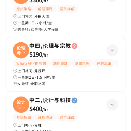
/
hr
遊
應試策略
解題思路
題目講解
上门补习-沙田大围
一星期1日-2小时/堂
男导师/女导师-大学程度
中四,伦理与宗教
伦理
与宗
$190
/
hr
教
WhatsAPP問功課
課程設計
應試策略
解題思路
題目講
上门补习-秀茂坪
一星期2日-1.5小时/堂
女导师-全职补习
中二,设计与科技
设计
与科
$400
/
hr
技
互動教學
課程設計
題目講解
上门补习-赤柱