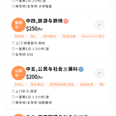
一星期1日-2小时/堂
男导师/女导师-大学程度
中四,旅游与款待
旅游
与款
$250
/
hr
待
有耐性
細心
提供筆記
指導功課
WhatsAPP問功課
上门/视像皆可-粉岭
一星期1日-1.5小时/堂
女导师-DSE
中五,公民与社会发展科
公民
与社
$200
/
hr
会
有愛心
提供筆記
提供練習題/試題
解題思路
應試策略
上门补习-西贡
一星期1日-1.5小时/堂
男导师/女导师-现职教师