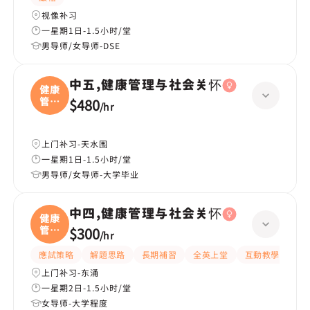
视像补习
一星期1日-1.5小时/堂
男导师/女导师-DSE
中五,健康管理与社会关怀
健康
管理
$480
/
hr
与
上门补习-天水围
一星期1日-1.5小时/堂
男导师/女导师-大学毕业
中四,健康管理与社会关怀
健康
管理
$300
/
hr
与
應試策略
解題思路
長期補習
全英上堂
互動教學
提
上门补习-东涌
一星期2日-1.5小时/堂
女导师-大学程度