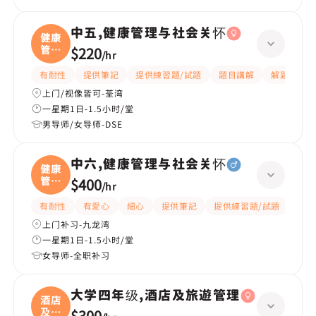
中五,健康管理与社会关怀
健康
管理
$220
/
hr
与
有耐性
提供筆記
提供練習題/試題
題目講解
解題思路
上门/视像皆可-荃湾
一星期1日-1.5小时/堂
男导师/女导师-DSE
中六,健康管理与社会关怀
健康
管理
$400
/
hr
与
有耐性
有愛心
細心
提供筆記
提供練習題/試題
互動
上门补习-九龙湾
一星期1日-1.5小时/堂
女导师-全职补习
大学四年级,酒店及旅遊管理
酒店
及旅
$300