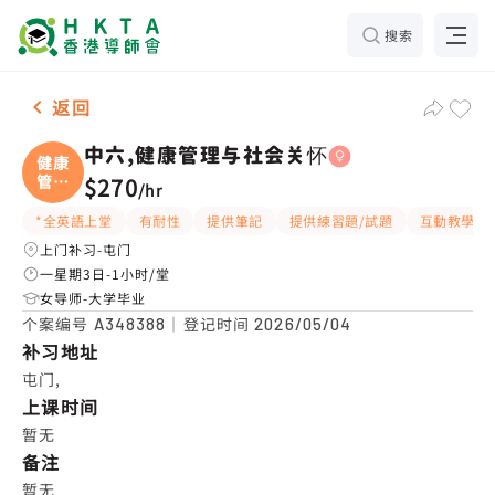
搜索
女-1名 中六,健康管理与社会关怀，屯门 补习推介
返回
中六,健康管理与社会关怀
健康
管理
$270
/
hr
与
*全英語上堂
有耐性
提供筆記
提供練習題/試題
互動教學
上门补习-屯门
一星期3日-1小时/堂
女导师-大学毕业
个案编号
｜登记时间
A348388
2026/05/04
补习地址
屯门,
上课时间
暂无
备注
暂无