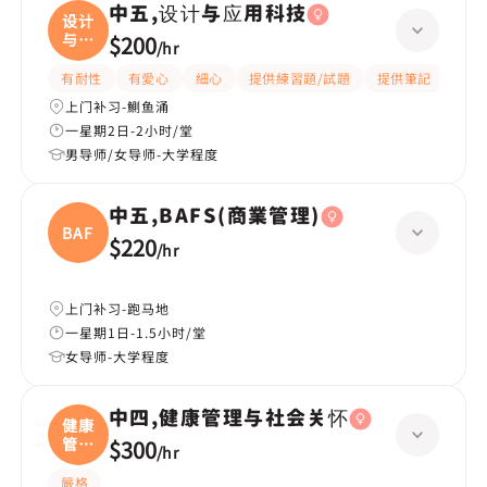
中五,设计与应用科技
设计
与应
$200
/
hr
用
有耐性
有愛心
細心
提供練習題/試題
提供筆記
互動
上门补习-鰂鱼涌
一星期2日-2小时/堂
男导师/女导师-大学程度
中五,BAFS(商業管理)
BAFS(
$220
/
hr
上门补习-跑马地
一星期1日-1.5小时/堂
女导师-大学程度
中四,健康管理与社会关怀
健康
管理
$300
/
hr
与
嚴格