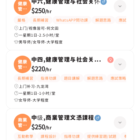
中六,健康管理与社会关怀
健康
管理
$250
/
hr
与
嚴格
長期補習
WhatsAPP問功課
解題思路
應試策略
上门/视像皆可-何文田
一星期1日-2.5小时/堂
男导师/女导师-大学程度
中四,健康管理与社会关怀、中国语文
健康
管理
$220
/
hr
与
長期補習
指導功課
題目講解
解題思路
應試策略
提
上门补习-九龙湾
一星期1日-1小时/堂
女导师-大学程度
中级,商業管理文憑課程
商業
管理
$250
/
hr
文
互動教學
課程設計
指導功課
提供練習題/試題
有耐性