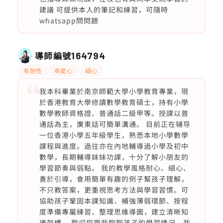
建議 可提供本人的筆記和練習，可隨時
whatsapp問問題
導師編號
164794
有耐性
有愛心
細心
我本科畢業於南京師範大學小學教育專業，現
於香港教育大學修讀數學教育碩士，持有小學
數學教師資格證、普通話二級甲等。授課以普
通話為主，廣東話可簡單溝通。 目前正在辅导
一位香港小學五年級學生，熟悉本地小學數學
課程與進度。過往亦在內地輔導過小學及初中
數學，長期輔導妹妹功課，十分了解小朋友的
學習節奏與弱點。 我的教學風格耐心、細心、
善於引導，會用簡單有趣的例子幫孩子理解，
不只教答案，更重視思考方法與學習習慣。可
協助孩子鞏固本課知識、補強薄弱環節、按程
度準備專屬練習、整理思維導圖，建立清晰知
識架構。 歡迎您跟我聊聊孩子的學習情況，我