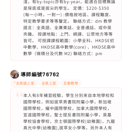
淺，有by-topic亦有by-year，能適合目標無論
是保底或是拔尖的學生。 定價：$220-$350
(每一小時，一對一) :價格按地區、課程難度、
特定教學要求等等釐定。 聯絡方式：dm 教學
語言：全英語、全廣東話、全普通話、或中英
夾雜。 授課地點：上門、網課、公眾地方等等
皆可。 可授課課程範圍：小學全科、HKDSE初
中數學、HKDSE高中數學(core) 、HKDSE高中
數學（微積分及代數 M2) 聯絡方式：pm
導師編號
76762
*全英語上堂
全英上堂
互動教學
本人有8年補習經驗，學生分別來自本地學校和
國際學校，例如拔萃男書院附屬小學，新加坡
國際學校，耀中國際學校，加拿大國際學校，
宣道國際學校，聖士提反書院附屬小學，英基
學校協會學校，京士頓國際學校(幼稚園)，九龍
真光中學(幼稚園),拔萃女小學等。另外本人有