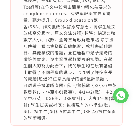
試技巧，例如: 英文：公開試(DSE, IELTS,
Toefl等)在作文中如何由簡單句轉化為要求的
complex sentences、有效牢記英文要考詞
彙、聽力提升、Group discussion練
習/SBA、作文批改(保留原有意思，將學生原文
改成高分版本，原文文法分釋) 數學：快速比較
數字大小、代數、全等三角形解題策略 除了技
巧傳授，我也會搭配自編練習、教科書延伸題
目、其他學校的考題，並在過程中給予適時的
讚許與肯定，逐步鞏固學校要考的知識。在學
生個人的努力配合下，我的學生均在原有基礎
上取得了不同程度的進步，也收到了許多家長
的鼓勵(超過23位家長給予的全5星評價認同，
可透過手機清晰查閱) 我正/曾協助 小2小3(中英
數奧數)、小4至小6(數英)、中1中2(數)、中2
至中5(英、DSE英、DSE會計) 、大專1年級(會
計) 學生拔尖或補底：包括現有的小學生(數，
英)、初中生(英)和5位高中生(DSE 英)提供全面
的學術輔導。