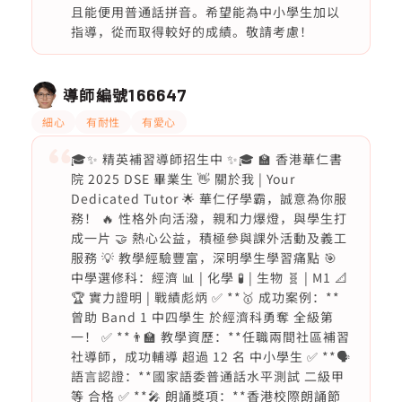
且能便用普通話拼音。希望能為中小學生加以
指導，從而取得較好的成績。敬請考慮！
導師編號
166647
細心
有耐性
有愛心
🎓✨ 精英補習導師招生中 ✨🎓 🏫 香港華仁書
院 2025 DSE 畢業生 👋 關於我 | Your
Dedicated Tutor 🌟 華仁仔學霸，誠意為你服
務！ 🔥 性格外向活潑，親和力爆燈，與學生打
成一片 🤝 熱心公益，積極參與課外活動及義工
服務 💡 教學經驗豐富，深明學生學習痛點 🎯
中學選修科：經濟 📊 | 化學 🧪 | 生物 🧬 | M1 📐
🏆 實力證明 | 戰績彪炳 ✅ **🥇 成功案例：**
曾助 Band 1 中四學生 於經濟科勇奪 全級第
一！ ✅ **👨‍🏫 教學資歷：**任職兩間社區補習
社導師，成功輔導 超過 12 名 中小學生 ✅ **🗣️
語言認證：**國家語委普通話水平測試 二級甲
等 合格 ✅ **🎤 朗誦獎項：**香港校際朗誦節