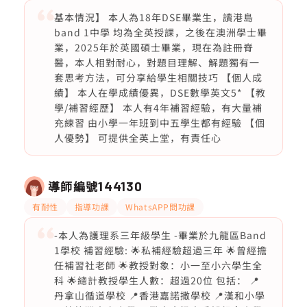
基本情況】 本人為18年DSE畢業生，讀港島
band 1中學 均為全英授課，之後在澳洲學士畢
業，2025年於英國碩士畢業，現在為註冊脊
醫，本人相對耐心，對題目理解、解題獨有一
套思考方法，可分享給學生相關技巧 【個人成
績】 本人在學成績優異，DSE數學英文5* 【教
學/補習經歷】 本人有4年補習經驗，有大量補
充練習 由小學一年班到中五學生都有經驗 【個
人優勢】 可提供全英上堂，有責任心
導師編號
144130
有耐性
指導功課
WhatsAPP問功課
-本人為護理系三年級學生 -畢業於九龍區Band
1學校 補習經驗: 🌟私補經驗超過三年 🌟曾經擔
任補習社老師 🌟教授對象：小一至小六學生全
科 🌟總計教授學生人數：超過20位 包括： 📍
丹拿山循道學校 📍香港嘉諾撒學校 📍漢和小學