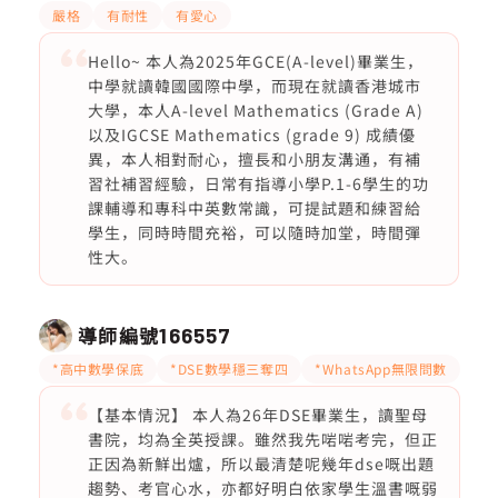
嚴格
有耐性
有愛心
Hello~ 本人為2025年GCE(A-level)畢業生，
中學就讀韓國國際中學，而現在就讀香港城市
大學，本人A-level Mathematics (Grade A)
以及IGCSE Mathematics (grade 9) 成績優
異，本人相對耐心，擅長和小朋友溝通，有補
習社補習經驗，日常有指導小學P.1-6學生的功
課輔導和專科中英數常識，可提試題和練習給
學生，同時時間充裕，可以隨時加堂，時間彈
性大。
導師編號
166557
*高中數學保底
*DSE數學穩三奪四
*WhatsApp無限問數
【基本情況】 本人為26年DSE畢業生，讀聖母
書院，均為全英授課。雖然我先啱啱考完，但正
正因為新鮮出爐，所以最清楚呢幾年dse嘅出題
趨勢、考官心水，亦都好明白依家學生溫書嘅弱