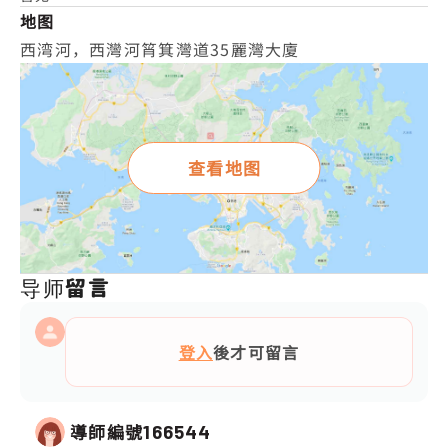
地图
西湾河，西灣河筲箕灣道35麗灣大廈
查看地图
导师留言
登入
後才可留言
導師編號
166544