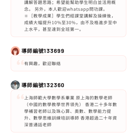
講解答題思路；希望能幫助學生明白並活用概
念。 另外，本人歡迎whatsapp問功課。
🔆［教學成果］學生們經課堂講解及操練後，
成績大幅提升10%至30%，由不及格進步至中
上水平，甚至達到全班第一。
導師編號
133699
有興趣，歡迎聯絡
導師編號
132360
上海師範大學數學系畢業 原上海的數學老師
（中國的數學教學世界領先） 香港二十多年數
學補習老師以及珠心算、奧數、數學能力提
升、數學思維訓練培訓導師 香港超過二十年資
深普通話老師