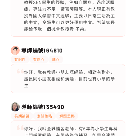
教授SEN學生的經驗，例如自閉症，過度活躍
症，專注力不足，讀寫障礙等。本人現正有教
授外國人學習中文經驗，主要以日常生活為主
的中文，令學生可以更好運用中文。希望家長
能給予我一個機會教授貴 子弟。
導師編號
164810
有耐性
有愛心
細心
你好，我有教導小朋友嘅經驗，相對有耐心，
擅長同小朋友相處和溝通，目前也有小學的學
生
導師編號
135490
長期補習
應試策略
解題思路
你好，我喺全職補習老師，有6年為小學生專科
上門補習經驗，有興趣為你補習，如果合適請