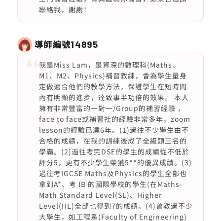
聯絡我，謝謝！
導師編號
14895
我是Miss Lam，是資深的數理科(Maths、
M1、M2、Physics)補習教練，會為學生量身
定做適合他們的教學方法，保證學生在短時間
內有明顯的進步，達致事半功倍的效果。 本人
擁有非常豐富的一對一/Group的補習經驗 ，
face to face或補習社的經驗非常多年，zoom
lesson的經驗已達6年。(1)過往不少學生由不
合格的成績，在我的訓練後成了全級頭三名的
學霸。(2)過往考完DSE的學生的成績從不低於
評分5，更有不少學生榮獲5**的優異成績。(3)
過往考IGCSE Maths及Physics的學生全部也
拿到A*、考 IB 的國際學校的學生(在Maths-
Math Standard Level(SL)、Higher
Level(HL)全部也得到7的成績。(4)曾教過不少
大學生，如工程系(Faculty of Engineering)