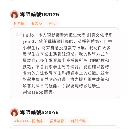
導師編號
163125
有耐性
有愛心
細心
Hello，本人現就讀香港恒生大學 創意文化學系
year3，曾任職補習社導師，私補經驗為2年(中
小學生)，將來有意投身教育行業。我明白大多
數學生在學業上遇到既煩惱。我的教學方式有
屬於自己多年學習和出外補習所吸收的經驗和
技巧，不會要求學生死背爛背，能正確以省時
省力的方法教導學生熟讀課本上的知識。並會
對學生負責並耐心教導，盡力提升學生成績和
解答對科目的疑難。:) 課後隨時歡迎學生
whatsapp問書。
導師編號
32045
WhatsAPP問功課
長期補習
應試策略