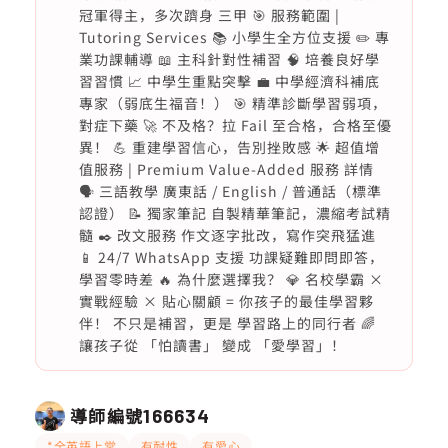
冠軍得主，多次躋身 三甲 🎯 服務範圍 |
Tutoring Services 📚 小學生全方位支援 ✏️ 專
業功課輔導 📖 主科針對性補習 🧠 培養良好學
習習慣 📈 中學生重點突擊 💼 中學經濟科補底
專家（弱底生福音！） 🎯 精準診斷學習弱項，
對症下藥 🚀 不及格？拉 Fail 至合格，合格至優
異！ 💪 重建學習信心，告別挫敗感 🌟 超值增
值服務 | Premium Value-Added 服務 詳情
🗣️ 三語教學 廣東話 / English / 普通話（標準
認證） 📝 獨家筆記 自製精華筆記，濃縮考試精
髓 ✒️ 改文服務 作文逐字批改，寫作突飛猛進
📱 24/7 WhatsApp 支援 功課疑難即問即答，
學習零時差 🔥 為什麼選擇我？ 💎 名校學霸 ×
實戰經驗 × 貼心關顧 = 你孩子的最佳學習夥
伴！ 不只是補習，更是 學習路上的同行者 🌈
讓孩子從 「怕讀書」 變成 「愛學習」！
導師編號
166634
*全英語上堂
有耐性
有愛心