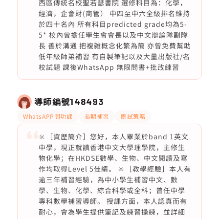
西區傳統名校聖若瑟書院 選修科目為：化學，
經濟，企會財(商管） 中四至中六全級排名維持
於四十名內 所有科目predicted grade均為5-
5* 校內曾擔任學生會會長以及中文辯論隊副隊
長 善於溝通 把複雜概念化繁為簡 亦曾免費幫助
低年級師弟補習 有自製筆記以及大量出版社/名
校試題 課後WhatsApp 無限問書+批改練習
導師編號
148493
WhatsAPP問功課
長期補習
應試策略
🔆［資歷簡介］您好，本人畢業於band 1英文
中學，現正就讀香港中文大學理學院，主修生
物化學；在HKDSE數學、生物、中文閱讀及寫
作均取得Level 5佳績。 🔆［教學經驗］本人有
逾三年補習經驗，為中小學生補習中文、數
學、生物、化學、綜合科學或全科；曾任中學
專科數學補習導師。 授課方面，本人認真而有
耐心，會為學生提供筆記及練習操練，並詳細