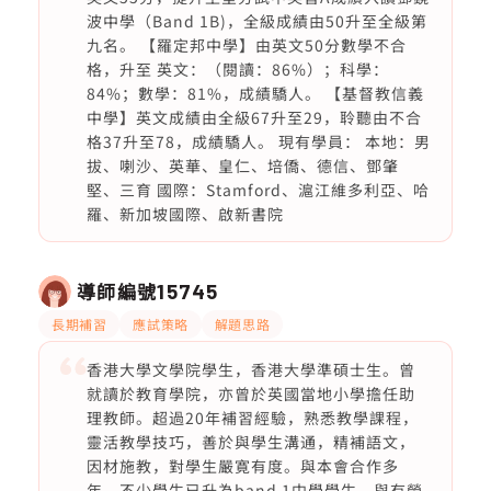
波中學（Band 1B)，全級成績由50升至全級第
九名。 【羅定邦中學】由英文50分數學不合
格，升至 英文：（閱讀：86%）；科學：
84%；數學：81%，成績驕人。 【基督教信義
中學】英文成績由全級67升至29，聆聽由不合
格37升至78，成績驕人。 現有學員： 本地：男
拔、喇沙、英華、皇仁、培僑、德信、鄧肇
堅、三育 國際：Stamford、滬江維多利亞、哈
羅、新加坡國際、啟新書院
導師編號
15745
長期補習
應試策略
解題思路
香港大學文學院學生，香港大學準碩士生。曾
就讀於教育學院，亦曾於英國當地小學擔任助
理教師。超過20年補習經驗，熟悉教學課程，
靈活教學技巧，善於與學生溝通，精補語文，
因材施教，對學生嚴寛有度。與本會合作多
年，不少學生已升為band 1中學學生，與有榮