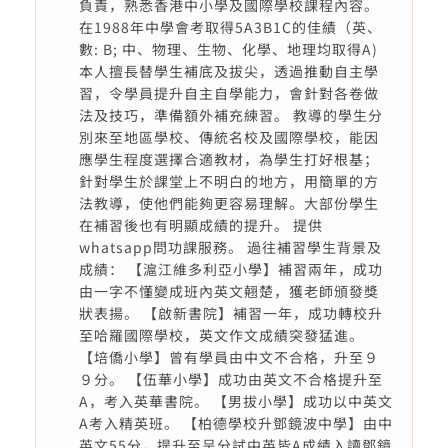
負責，熟悉香港中小學及國際學校課程內容。
在1988年中學會考取得5A3B1C的佳績（英、
數: B; 中、物理、生物、化學、地理均取得A)
本人擅長替學生補底及拔尖，透過推動自主學
習，令學員提升自主自學能力，會針對各卷做
法及技巧，準備額外補充練習。 教導的學生分
別來至地區學校、傳統名校及國際學校，能因
應學生程度選擇合適教材，為學生打好根基；
針對學生於課堂上不明白的地方，用簡單的方
法教導，使他們能夠更容易理解。大部份學生
在補習後也有明顯成績的提升。 提供
whatsapp問功課服務。 過往補習學生背景及
成績： 【滬江維多利亞小學】補習兩年，成功
由一字不懂變成班內英文翹楚，獲老師頒發獎
狀表揚。 【啟新書院】補習一年，成功轉校升
至哈羅國際學校，英文作文成績突發猛進。
【培僑小學】曾有學員由中文不合格，升至９
９分。 【伍華小學】成功由英文不合格提升至
A，考入英華書院。 【男拔小學】成功以中英文
A考入精英班。 【柏德學校升鄧鏡波中學】由中
英文55分，提升至呈分試中英皆A成績入讀鄧鏡