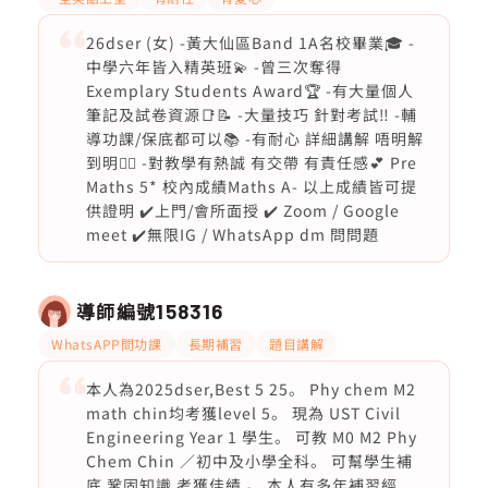
26dser (女) -黃大仙區Band 1A名校畢業🎓 -
中學六年皆入精英班💫 -曾三次奪得
Exemplary Students Award🏆 -有大量個人
筆記及試卷資源📑📝 -大量技巧 針對考試‼️ -輔
導功課/保底都可以📚 -有耐心 詳細講解 唔明解
到明❤️‍🔥 -對教學有熱誠 有交帶 有責任感💕 Pre
Maths 5* 校內成績Maths A- 以上成績皆可提
供證明 ✔️上門/會所面授 ✔️ Zoom / Google
meet ✔️無限IG / WhatsApp dm 問問題
導師編號
158316
WhatsAPP問功課
長期補習
題目講解
本人為2025dser,Best 5 25。 Phy chem M2
math chin均考獲level 5。 現為 UST Civil
Engineering Year 1 學生。 可教 M0 M2 Phy
Chem Chin ／初中及小學全科。 可幫學生補
底 鞏固知識 考獲佳績 。 本人有多年補習經