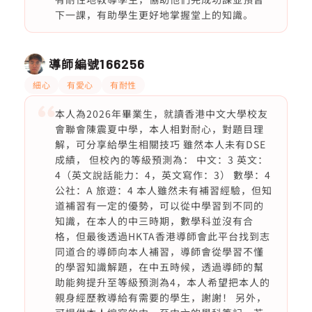
下一課，有助學生更好地掌握堂上的知識。
導師編號
166256
細心
有愛心
有耐性
本人為2026年畢業生，就讀香港中文大學校友
會聯會陳震夏中學，本人相對耐心，對題目理
解，可分享給學生相關技巧 雖然本人未有DSE
成績， 但校內的等級預測為： 中文：3 英文：
4（英文說話能力：4，英文寫作：3） 數學：4
公社：A 旅遊：4 本人雖然未有補習經驗，但知
道補習有一定的優勢，可以從中學習到不同的
知識，在本人的中三時期，數學科並沒有合
格，但最後透過HKTA香港導師會此平台找到志
同道合的導師向本人補習，導師會從學習不懂
的學習知識解題，在中五時候，透過導師的幫
助能夠提升至等級預測為4，本人希望把本人的
親身經歷教導給有需要的學生，謝謝！ 另外，