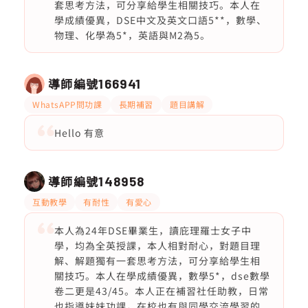
套思考方法，可分享給學生相關技巧。本人在
學成績優異，DSE中文及英文口語5**，數學、
物理、化學為5*，英語與M2為5。
導師編號
166941
WhatsAPP問功課
長期補習
題目講解
Hello 有意
導師編號
148958
互動教學
有耐性
有愛心
本人為24年DSE畢業生，讀庇理羅士女子中
學，均為全英授課，本人相對耐心，對題目理
解、解題獨有一套思考方法，可分享給學生相
關技巧。本人在學成績優異，數學5*，dse數學
卷二更是43/45。本人正在補習社任助教，日常
也指導妹妹功課，在校也有與同學交流學習的