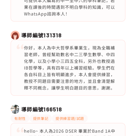
可提供本人編寫的中一至中六的學科筆記，若
果在課後的時間遇到不明白學科的知識，可以
WhatsApp諮詢本人！
導師編號
131318
你好，本人為中大哲學系畢業生，現為全職補
習老師，曾經幫助數名中二三學生數學、中四
化學，以及小學小三四五全科，另外也教授過
IB哲學等，具有四年以上補習經驗。學生們在
各自科目上皆有明顯進步，本人會提供練習，
教授不同題目需要注意的地方，並且會清楚解
釋不同概念，讓學生明白題目的意思，謝謝。
導師編號
166518
有耐性
提供筆記
提供練習題/試題
hello~ 本人為2026 DSER 畢業於Band 1A中