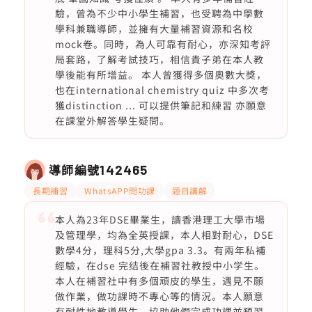
驗，曾為不少中小學生補習，也受聘為中學數
學科兼職導師，並擁有大量補習資源和名校
mock卷。同時，為人可靠有耐心，亦深知考評
局套路，了解考試技巧，相信貴子弟在本人教
學後能有所增益。 本人曾獲得多個奧數大獎，
也在international chemistry quiz 中多次考
獲distinction ... 可以提供筆記和練習 亦願意
在課堂外解答學生疑問。
導師編號
142465
長期補習
WhatsAPP問功課
題目講解
本人為23年DSE畢業生，讀香港理工大學市場
及管理學，均為全英授課，本人相對耐心，DSE
數學4分，理科5分,大學gpa 3.3。有兩年私補
經驗，在dse 完结後在補習社教授中小学生。
本人在補習社中有多個頑皮的學生，遇見不願
做作業，做功課時不專心等的情況。本人願意
有耐性地教導學生，協助他們完成功課並預習