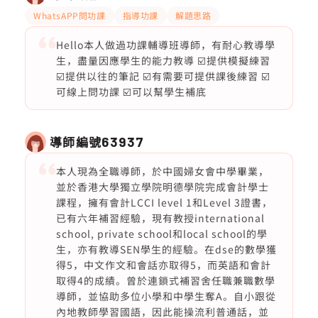
WhatsAPP問功課
指導功課
解題思路
Hello本人做過功課輔導班導師，有耐心教導學
生，盡量因應學生的能力教導 ☑️提供模擬練習
☑️提供以往的筆記 ☑️有需要可提供課後練習 ☑️
可線上問功課 ☑️可以幫學生補底
導師編號
63937
本人現為全職導師，於中國婦女會中學畢業，
並於香港大學獨立學院明德學院完成會計學士
課程，擁有會計LCCI level 1和Level 3證書，
已有六年補習經驗，現有教授international
school, private school和local school的學
生，亦有教導SEN學生的經驗。在dse的數學獲
得5，中文作文和會話亦取得5，而英語和會計
取得4的成績。曾於連鎖式補習舍任職兼職數學
導師，並協助多位小學和中學生奪A。自小跟從
內地教師學習國語，因此能操流利普通話，並