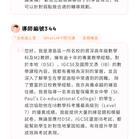
可以針對弱點做合適的輔導規劃。
導師編號
344
*全英語上堂
WhatsAPP問功課
長期補習
您好，我是港島區一所名校的資深高年級數學
科及M2教師，擁有逾十年的專業教學經驗。對
於本地（DSE），IGCSE及國際文憑（IB）的數
學課程內容，我都有著極為深刻的掌握，並且
深入了解學生在學習過程中常遇到的困難。 除
了豐富的日校教學經驗，我亦具備卓越的補習
往績。我曾指導一名來自聖保羅男女中學（St.
Paul's Co-educational College）的學生，
成功協助他在IB數學科考獲最高級別（Level
7）的優異成績。我能提供大量的練習題和模擬
試卷，無論是應付DSE，IGCSE還是IB考試，都
能幫助學生針對性地鞏固知識，有效提升學習
成效與考試表現。