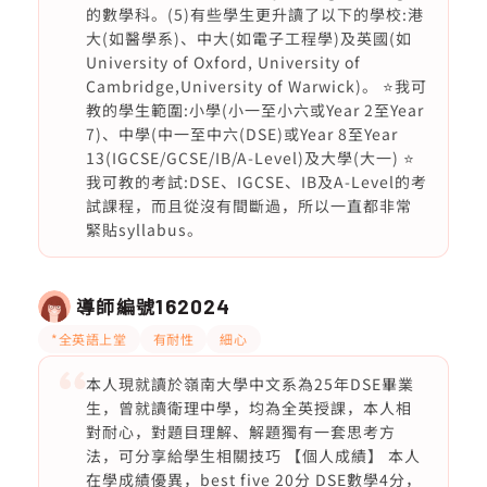
的數學科。(5)有些學生更升讀了以下的學校:港
大(如醫學系)、中大(如電子工程學)及英國(如
University of Oxford, University of
Cambridge,University of Warwick)。 ⭐️我可
教的學生範圍:小學(小一至小六或Year 2至Year
7)、中學(中一至中六(DSE)或Year 8至Year
13(IGCSE/GCSE/IB/A-Level)及大學(大一) ⭐️
我可教的考試:DSE、IGCSE、IB及A-Level的考
試課程，而且從沒有間斷過，所以一直都非常
緊貼syllabus。
導師編號
162024
*全英語上堂
有耐性
細心
本人現就讀於嶺南大學中文系為25年DSE畢業
生，曾就讀衛理中學，均為全英授課，本人相
對耐心，對題目理解、解題獨有一套思考方
法，可分享給學生相關技巧 【個人成績】 本人
在學成績優異，best five 20分 DSE數學4分，