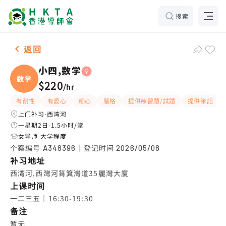
搜索
女-1名 小四,数学，西湾河 补习推介
返回
小四,数学
数学
$220
/
hr
有耐性
有愛心
細心
嚴格
提供練習題/試題
提供筆記
上门补习-西湾河
一星期2日-1.5小时/堂
女导师-大学程度
个案编号
｜登记时间
A348396
2026/05/08
补习地址
西湾河,西灣河筲箕灣道35麗灣大廈
上课时间
一二三五｜16:30-19:30
备注
暂无