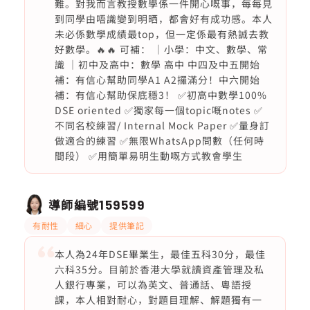
難。對我而言教授數學係一件開心嘅事，每每見
到同學由唔識變到明晒，都會好有成功感。本人
未必係數學成績最top，但一定係最有熱誠去教
好數學。🔥🔥 可補： ｜小學：中文、數學、常
識 ｜初中及高中：數學 高中 中四及中五開始
補：有信心幫助同學A1 A2攞滿分！中六開始
補：有信心幫助保底穩3！ ✅初高中數學100%
DSE oriented ✅獨家每一個topic嘅notes ✅
不同名校練習/ Internal Mock Paper ✅量身訂
做適合的練習 ✅無限WhatsApp問數（任何時
間段） ✅用簡單易明生動嘅方式教會學生
導師編號
159599
有耐性
細心
提供筆記
本人為24年DSE畢業生，最佳五科30分，最佳
六科35分。目前於香港大學就讀資產管理及私
人銀行專業，可以為英文、普通話、粵語授
課，本人相對耐心，對題目理解、解題獨有一