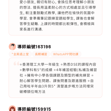
愛小朋友, 親切有耐心, 會換位思考理解小朋友
的想法. 擅長用溫柔耐心的方式相處並且引導學
生, 較注重鼓勵式教學, 讓他們在愉快的氛圍中
學習. 會準備筆記跟練習題給學生, 課後也會解
答學生疑難. 上課的時間都比較彈性, 會積極與
家長進行溝通.
導師編號
163196
*全英語上堂
長期補習
WhatsAPP問功課
⭐️香港理工大學一年級生 ⭐️熟悉DSE的課程內容
⭐️數學科有5*的成績 ⭐️4年補習經驗(私補及補習
社 ⭐️擁有中小學各個課題及類型的補充練習 ⭐️
耐心解答學生問題、課後問書及跟進服務 ⭐️自
己用咗半年由3升到5* 清楚進步嘅方法同埋突
破樽頸位嘅方法
導師編號
159915