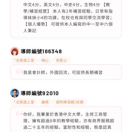
中文4分，英文4分，中史4分，生物4分 【教
學/補習經歷】 本人有2年補習經驗，日常有指
導妹妹小4的功課，在校也有與同學交流學習；
【個人優勢】 可提供本人編寫的中一至中六個
人筆記
導師編號
166348
*全英語上堂
細心
有愛心
我是會計師，外國回流，可捉供長期補習
導師編號
92010
*全英語上堂
嚴格
提供練習題/試題
你好，我畢業於香港中文大學，主修工商管
理，擁有超過8年的教學經驗，亦有商界服務超
過二十五年的經驗。富耐性和經驗，態度認真