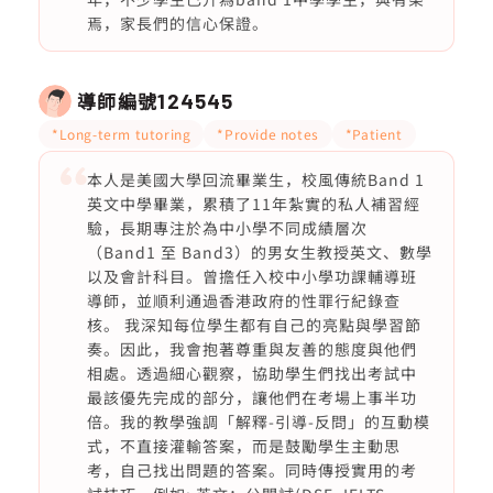
焉，家長們的信心保證。
導師編號
124545
*Long-term tutoring
*Provide notes
*Patient
本人是美國大學回流畢業生，校風傳統Band 1
英文中學畢業，累積了11年紮實的私人補習經
驗，長期專注於為中小學不同成績層次
（Band1 至 Band3）的男女生教授英文、數學
以及會計科目。曾擔任入校中小學功課輔導班
導師，並順利通過香港政府的性罪行紀錄查
核。 我深知每位學生都有自己的亮點與學習節
奏。因此，我會抱著尊重與友善的態度與他們
相處。透過細心觀察，協助學生們找出考試中
最該優先完成的部分，讓他們在考場上事半功
倍。我的教學強調「解釋-引導-反問」的互動模
式，不直接灌輸答案，而是鼓勵學生主動思
考，自己找出問題的答案。同時傳授實用的考