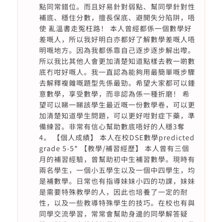
點同常錯位。而且好易針對弱點、幫同學針對性
補底、穩住分數，擅長保底、避開失分陷阱，唔
使 亂溫書走冤枉路！ 本人曾經都係一個數學好
差嘅人，所以我好明白亦都好了解數學差嘅人唔
明嘅地方。因為我都係靠自己逐步逐步解出嚟。
所以我比其他人會更加清楚知道點樣去教一啲數
底冇咁好嘅人。我一直認為能夠用最簡單嘅步驟
去解釋複雜嘅題型先係最勁。希望大家都可以鍾
意數學，享受數學，而非認為係一種折磨！ 希
望可以睇一睇該學生最近嘅一份數學卷，可以更
加清楚知道學生問題，可以更好咁對症下藥，準
備練習。非常有信心幫助數底唔好的人穩3奪
4。 【個人成績】 本人在校DSE數學predicted
grade 5-5* 【教學/補習經歷】 本人曾有三個
月的補習經驗，曾幫助初中生補習數學。現時有
兩名學生，一個小五學生以及一個中四學生，均
是補數學。日常也有指導妹妹小四的功課，妹妹
是需要特殊教學的人，因此也培養了一定的耐
性，以及一些教導特殊學生的技巧。在校也有與
同學交流學習，常常會幫助身邊的同學解答疑