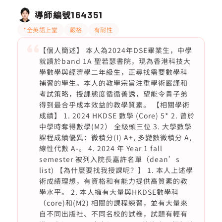
導師編號
164351
*全英語上堂
嚴格
有耐性
【個人簡述】 本人為2024年DSE畢業生，中學
就讀於band 1A 聖若瑟書院，現為香港科技大
學數學與經濟學二年級生，正尋找需要數學科
補習的學生。本人的教學宗旨注重學術嚴謹和
考試策略，授課態度循循善誘，望能令貴子弟
得到最合乎成本效益的教學質素。 【相關學術
成績】 1. 2024 HKDSE 數學 (Core) 5* 2. 曾於
中學時奪得數學(M2） 全級頭三位 3. 大學數學
課程成績優異：微積分(I) A+, 多變數微積分 A,
線性代數 A-。 4. 2024 年 Year 1 fall
semester 被列入院長嘉許名單（dean’s
list) 【為什麼要找我授課呢？】 1. 本人上述學
術成績理想，有資格和有能力提供高質素的教
學水平。 2. 本人擁有大量與HKDSE數學科
（core)和(M2) 相關的課程練習，並有大量來
自不同出版社、不同名校的試卷，試題有輕有