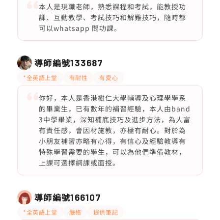
本人是現職老師，熟悉課程和考試，能教授功
課、互動教學、考試技巧和解難技巧，隨時都
可以whatsapp 問功課。
導師編號
133687
*全英語上堂
有耐性
有愛心
你好，本人是香港樹仁大學輔導及心理學學系
的畢業生，已有數年的補習經驗，本人由band
3中學畢業，深知補底技巧及進步方法，為人富
有責任感，會因材施教，亦極有耐心。對於為
小朋友補習亦略有心得，有信心及經驗教導有
特殊學習需要的學生，可以為他們準備教材，
上課可選擇網課或面授。
導師編號
166107
*全英語上堂
嚴格
提供筆記