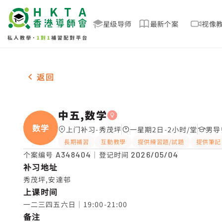
星级导师
最新个案
视像
女-1名 中五,数学，秀茂坪 补习推介
返回
中五,数学
数学
上门补习-秀茂坪
一星期2日-2小时/堂
男导
長期補習
互動教學
提供練習題/試題
提供筆記
个案编号
A348404
｜登记时间
2026/05/04
补习地址
秀茂坪,安達邨
上课时间
一二三四五六日｜19:00-21:00
备注