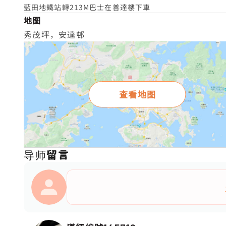
藍田地鐵站轉213M巴士在善達樓下車
地图
秀茂坪，安達邨
查看地图
导师留言