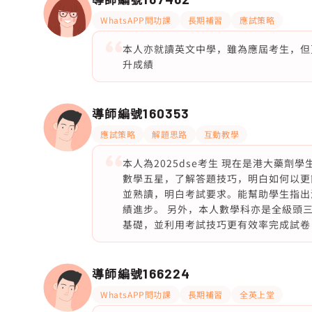
WhatsAPP問功課
長期補習
應試策略
本人亦就讀英文中學，雖為應屆考生，但更清楚
升成績
導師編號
160353
應試策略
解題思路
互動教學
本人為2025dse考生 現在是港大藥劑
數學五星，了解答題技巧，明白如何以更簡單
並熟讀，明白考試要求。能幫助學生指出
績進步。 另外，本人數學科亦是全級頭
基礎，並利用考試技巧更有效率完成試卷
導師編號
166224
WhatsAPP問功課
長期補習
全英上堂