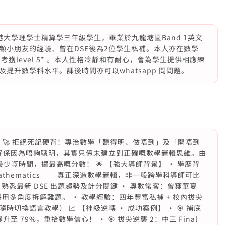
香港大學理學士精算學三年級學生，畢業於九龍塘區Band 1英文
顧小朋友的經驗、曾在DSE後為2位學生私補。本人亦在數學
部份）考獲level 5* 。本人性格冷靜和有耐心，會為學生提供相應練
提升數學科水平。課後時間亦可以whatsapp 問問題。
h 私補】 🚀 拒絕死記硬背！專治數學「聽得明、做唔到」及「開唔到
唔好係因為唔夠聰明，其實只係未建立到正確嘅數學邏輯思維。由
你用最少嘅時間，攞最高嘅分數！ 🌟 【強大導師背景】 • 學歷背
 Mathematics── 真正深造數學邏輯，非一般跨學科導師可比
2年)，熟悉最新 DSE 出題趨勢及計分關鍵 • 奧數常客：曾獲華夏
用多角度拆解難題。 • 教學經驗：四年豐富私補 + 校內拔尖
換語言教學） 📈 【神級逆轉 ‧ 成功案例】 • 🎯 補底
至 79%，重拾數學信心！ • 🎯 拔尖逆襲 2：中三 Final