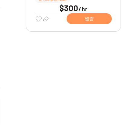
$300
hr
/
留言