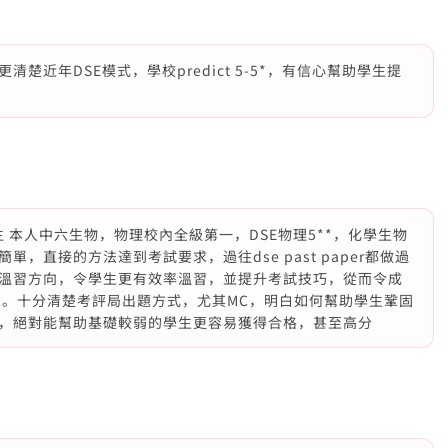
近年DSE模式，學校predict 5-5*，有信心幫助學生提
學生 本人中六生物，物理校內全級第一，DSE物理5**，化學生物
，直接的方法達到考試要求，過往dse past paper都做過
溫習方向，令學生更有效率溫習，並提升考試技巧，從而令成
三。十分清楚考評局出題方式，尤其MC，明白如何幫助學生鞏固
，絕對能幫助基礎較弱的學生更容易獲得合格，甚至高分