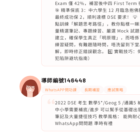
Exam 僅 42%，補習後中四 First Ter
🎯 精準保底 3：中六學生 12 月臨急抱佛腳
最終成功保 2，順利達標 DSE 要求！ 💡
點訓練「解題思考路徑」，教你點樣一睇到
量精選筆記、專題練習、嚴選 Mock 試
建立，確保學生真正「明原理」，而唔係盲目盲操
練習疑問，有難題隨時問，唔洗留到下堂。 
解，即時修正錯誤觀念。 6️⃣ 實戰技巧
犯陷阱避坑指南）
導師編號
146448
WhatsAPP問功課
長期補習
應試策略
2022 DSE 考生 數學5*/Geog 5
中小學需要補底/進步 可以幫手從基礎出
筆記及大量捷徑技巧 教學風格： 能夠耐
WhatsApp問問題 準時有禮