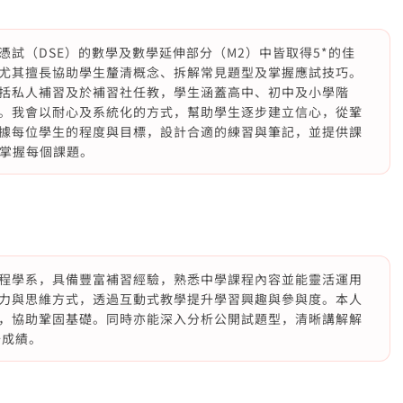
試（DSE）的數學及數學延伸部分（M2）中皆取得5*的佳
尤其擅長協助學生釐清概念、拆解常見題型及掌握應試技巧。
括私人補習及於補習社任教，學生涵蓋高中、初中及小學階
。我會以耐心及系統化的方式，幫助學生逐步建立信心，從鞏
據每位學生的程度與目標，設計合適的練習與筆記，並提供課
正掌握每個課題。
程學系，具備豐富補習經驗，熟悉中學課程內容並能靈活運用
力與思維方式，透過互動式教學提升學習興趣與參與度。本人
，協助鞏固基礎。同時亦能深入分析公開試題型，清晰講解解
升成績。