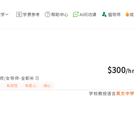
教学
学费参考
帮助中心
AI问功课
揾导师
成
$300
/
h
师/女导师-全职补习
有耐性
有愛心
細心
学校教授语言
英文中