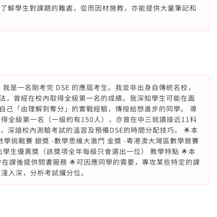
，了解學生對課題的難處，從而因材施教，亦能提供大量筆記和
補習 我是一名剛考完 DSE 的應屆考生。我並非出身自傳統名校，
法，曾經在校內取得全級第一名的成績。我深知學生可能在面
自己「由理解到奪分」的實戰經驗，傳授給想進步的同學。 導
獲得全級第一名（一級約有150人），亦曾在中三就讀接近11科
，深諳校內測驗考試的溫習及預備DSE的時間分配技巧。 🌟本
學挑戰賽 銀獎 -數學思維大激鬥 金獎 -粵港澳大灣區數學競賽
出學生優異獎（該獎項全年每級只會選出一位） 教學特點 🌟本
在課後提供問書服務 🌟可因應同學的需要，專攻某些特定的課
由淺入深，分析考試攞分位。