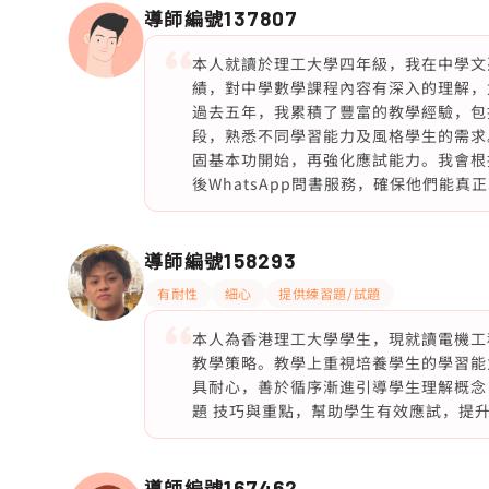
導師編號
137807
本人就讀於理工大學四年級，我在中學文憑
績，對中學數學課程內容有深入的理解，
過去五年，我累積了豐富的教學經驗，包
段，熟悉不同學習能力及風格學生的需求
固基本功開始，再強化應試能力。我會根
後WhatsApp問書服務，確保他們能真
導師編號
158293
有耐性
細心
提供練習題/試題
本人為香港理工大學學生，現就讀電機工
教學策略。教學上重視培養學生的學習能
具耐心，善於循序漸進引導學生理解概念
題 技巧與重點，幫助學生有效應試，提
導師編號
167462