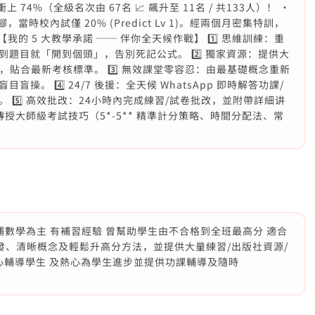
m 衝上 74%（全級名次由 67名 📈 飆升至 11名 / 共133人）！ •
，當時校內試僅 20% (Predict Lv 1)。經兩個月密集特訓，
 【我的 5 大教學承諾 ── 伴你全天候作戰】 1️⃣ 思維訓練：重
題目就「開到個頭」，告別死記公式。 2️⃣ 獨家資源：提供大
題，貼合最新考核標準。 3️⃣ 無效課堂零容忍：由最基礎概念重新
。 4️⃣ 24/7 後援：全天候 WhatsApp 即時解答功課/
5️⃣ 高效批改：24小時內完成練習/試卷批改，並附帶詳細讲
：傳授大師級考試技巧（5*-5** 精準計分策略、時間分配法、常
 /通識5 補數學為主 有補習經驗 曾幫助學生由不合格到全班最高分 適合
發、清晰概念及輕鬆升高分方法，並提供大量練習/出版社資源/
心輔導學生 及熱心為學生進步並提供功課輔導及隨時