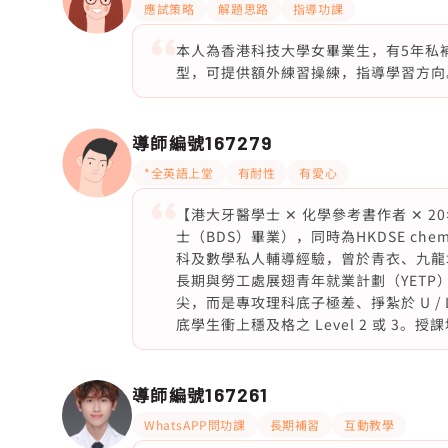
應試策略
解題思路
指導功課
本人為香港科技大學女畢業生，有5年私
型，可提供額外練習操練，指導學習方向
導師編號
167279
*全英語上堂
有耐性
有愛心
【港大牙醫學士 ✕ 化學參考書作者 ✕ 
士（BDS）畢業），同時為HKDSE ch
科及數學私人輔導經驗，曾於青衣、九龍城等著名
長期與勞工處展翅青年就業計劃（YET
尖，而是專攻理科底子極差、掙紮於 U / 
底學生衝上穩及格之 Level 2 或 3
導師編號
167261
WhatsAPP問功課
長期補習
互動教學