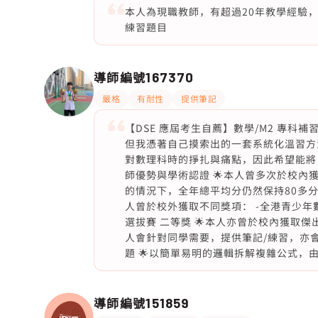
本人為現職教師，有超過20年教學經驗
練習題目
導師編號
167370
嚴格
有耐性
提供筆記
【DSE 應屆考生自薦】數學/M2 專科
但我憑著自己摸索出的一套系統化溫習方
對數理科時的掙扎與痛點，因此希望能將
師優勢與學術認證 🌟本人曾多次於校內
的情況下，全年總平均分仍然保持80多分
人曾於校外獲取不同獎項： -全港青少年數
選拔賽 二等獎 🌟本人亦曾於校內獲取傑
人會針對同學需要，提供筆記/練習，亦會
題 🌟以簡單易明的邏輯拆解複雜公式，
導師編號
151859