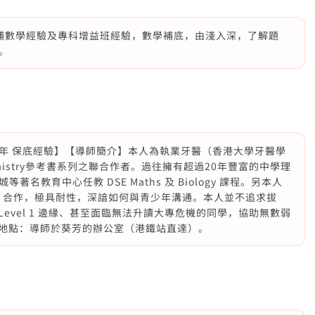
補數學經驗及專科增益班經驗，數學補底，由淺入深，了解題
。
20年 保底經驗】【導師簡介】本人為執業牙醫（香港大學牙醫學
emistry參考書系列之聯合作者。過往擁有超過20年豐富的中學理
教育中心任教 DSE Maths 及 Biology 課程。另本人
P）合作，極具耐性，深諳如何與青少年溝通。本人並不追求拔
Level 1 邊緣、甚至面臨無法升讀大專危機的同學，協助無數弱
。授課地點：導師於葵芳的辦公室（港鐵站直達）。