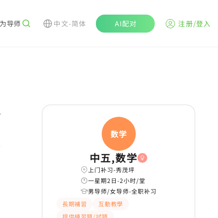
为导师
中文-简体
AI配对
注册/登入
r
数学
学
中五,数学
上门补习-秀茂坪
一星期2日-2小时/堂
男导师/女导师-全职补习
長期補習
互動教學
提供練習題/試題