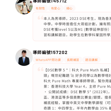
導師編號
145712
有耐性
有愛心
細心
本人為男導師，2023 DSE考生，現為
中學。中學時曾擔任大哥姐計劃，擁有照
DSE考獲level 5以及M1 (數學延伸
習和講解題目，助學生在數學科鞏固所學及
導師編號
157202
WhatsAPP問功課
長期補習
題目講解
【DSE數學 5 *｜科大 Pure Mat
頭」嘅世紀難題 🚀 好多同學以為數學
科大 Pure Math 專業導師帶領，幫
景：香港科技大學 Year 4，主修 Pure
• 公開試成績：DSE 數學 5* (202
盃、港澳盃等多個奧數比賽金/銀獎，擅長
補底經驗，掌握中英文中學數學課程（可隨時切
奇蹟 1：中四學生，半年內數學由 35% 暴升