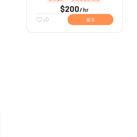
$200
hr
/
留言