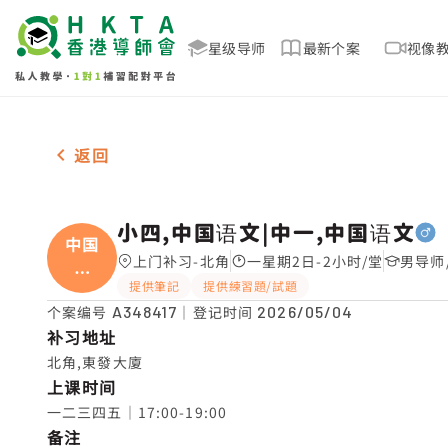
星级导师
最新个案
视像
男2名 小四,中国语文|中一,中国语文，北角 补习推介
返回
小四,中国语文|中一,中国语文
中国
上门补习-北角
一星期2日-2小时/堂
男导师
语
提供筆記
提供練習題/試題
文|
个案编号
A348417
｜登记时间
2026/05/04
补习地址
北角,東發大廈
上课时间
一二三四五｜17:00-19:00
备注