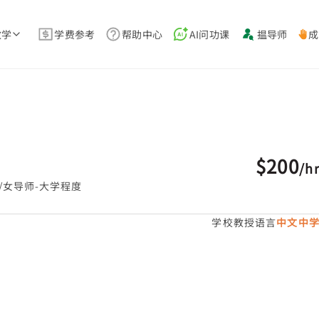
教学
学费参考
帮助中心
AI问功课
揾导师
成
$200
/
h
/女导师-大学程度
学校教授语言
中文中