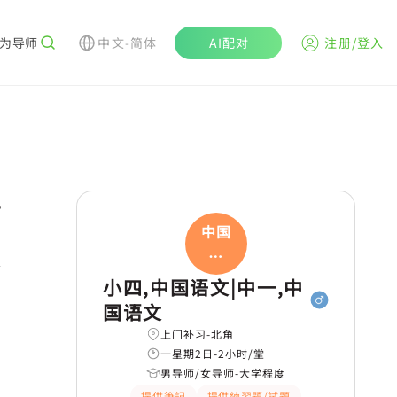
为导师
中文-简体
AI配对
注册/登入
r
中国
语
学
文|
小四,中国语文|中一,中
国语文
上门补习-北角
一星期2日-2小时/堂
男导师/女导师-大学程度
提供筆記
提供練習題/試題