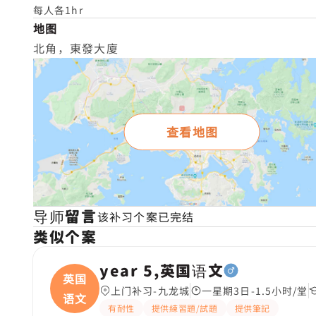
每人各1hr
地图
北角，東發大廈
查看地图
导师留言
该补习个案已完结
类似个案
year 5,英国语文
英国
上门补习-九龙城
一星期3日-1.5小时/堂
语文
有耐性
提供練習題/試題
提供筆記