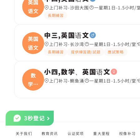
英国
上门补习-沙田大围
一星期1日-1.5小时/
语文
長期補習
中三,英国语文
英国
上门补习-长沙湾
一星期1日-1.5小时/堂
语文
長期補習
提供練習題/試題
應試策略
小四,数学、英国语文
数
上门补习-鰂鱼涌
一星期1日-1.5小时/堂
学、
英国
3秒登记
关于我们
教育资讯
认证奖项
重大里程
视像补习