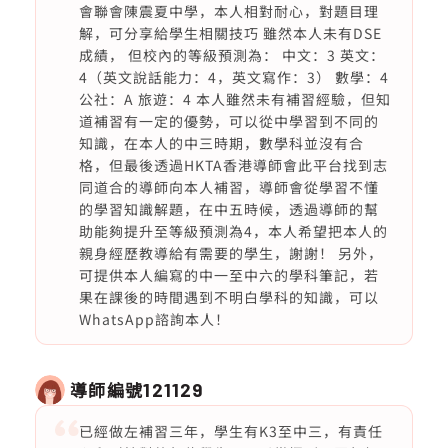
會聯會陳震夏中學，本人相對耐心，對題目理
解，可分享給學生相關技巧 雖然本人未有DSE
成績， 但校內的等級預測為： 中文：3 英文：
4（英文說話能力：4，英文寫作：3） 數學：4
公社：A 旅遊：4 本人雖然未有補習經驗，但知
道補習有一定的優勢，可以從中學習到不同的
知識，在本人的中三時期，數學科並沒有合
格，但最後透過HKTA香港導師會此平台找到志
同道合的導師向本人補習，導師會從學習不懂
的學習知識解題，在中五時候，透過導師的幫
助能夠提升至等級預測為4，本人希望把本人的
親身經歷教導給有需要的學生，謝謝！ 另外，
可提供本人編寫的中一至中六的學科筆記，若
果在課後的時間遇到不明白學科的知識，可以
WhatsApp諮詢本人！
導師編號
121129
已經做左補習三年，學生有K3至中三，有責任