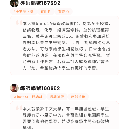
導師編號
167392
*全英語上堂
有耐性
有愛心
本人讀band1A聖母玫瑰書院，均為全英授課，
修讀物理、化學、經濟選修科。並於該班獲第
三名，數學更獲全級頭15。更曾數次參加過校
外數學比賽並獲得銅獎。 此外，對解題獨有思
考方法，可分享給學生相關技巧 ，日常也會指
導師妹的功課，在校也有與同學交流學習。 暫
時未有工作經驗，若有幸加入成為導師定會全
力以赴，希望能夠令學生有更好的學習。
導師編號
160662
WhatsAPP問功課
長期補習
應試策略
本人就讀於中文大學，有一年補習經驗，學生
程度有初小至初中的，會耐性細心地因應學生
需要引導他們學習，希望能讓學生開心有效地
學習。