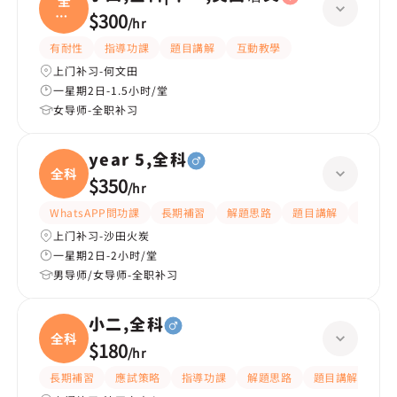
全
科|
$300
/
hr
中一
有耐性
指導功課
題目講解
互動教學
上门补习-何文田
一星期2日-1.5小时/堂
女导师-全职补习
year 5,全科
全科
$350
/
hr
WhatsAPP問功課
長期補習
解題思路
題目講解
課程設
上门补习-沙田火炭
一星期2日-2小时/堂
男导师/女导师-全职补习
小二,全科
全科
$180
/
hr
長期補習
應試策略
指導功課
解題思路
題目講解
課