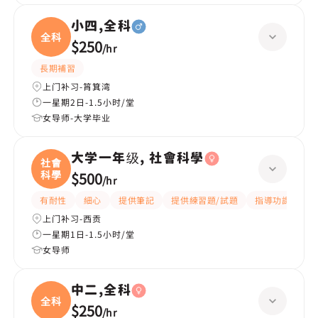
小四,全科
全科
$250
/
hr
長期補習
上门补习-筲箕湾
一星期2日-1.5小时/堂
女导师-大学毕业
大学一年级, 社會科學
社會
科學
$500
/
hr
有耐性
細心
提供筆記
提供練習題/試題
指導功課
互
上门补习-西贡
一星期1日-1.5小时/堂
女导师
中二,全科
全科
$250
/
hr