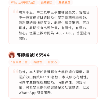
WhatsAPP問功課
長期補習
解題思路
現幫小五，中二及中三學生補習英文，曾擔任
中一英文補習班導師及小學功課輔導班導師。
流利粵語普通話英文，能提供練習筆記，可以
長補，暑期沒有出遊計畫，有耐性，有愛心，
細心。恆常上課時間為1400-1600，首堂隨時
開始。
導師編號
165544
*全英語上堂
有耐性
有愛心
你好，本人現於香港都會大學修讀心理學，畢
業於沙田傳統band1名校。本人細心有耐性，
可向學生傳授經驗技巧。時間彈性，價錢可
議，可為學生提供學習筆記和功課輔導，以及
WhatsApp問書服務。