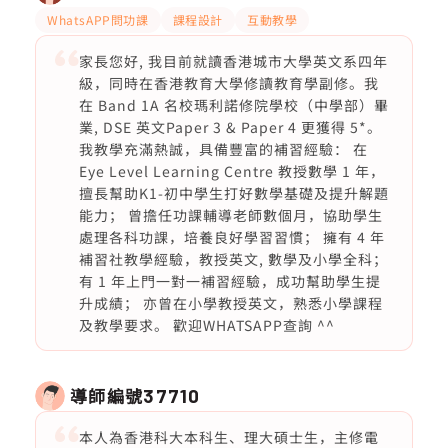
WhatsAPP問功課
課程設計
互動教學
家長您好, 我目前就讀香港城市大學英文系四年
級，同時在香港教育大學修讀教育學副修。我
在 Band 1A 名校瑪利諾修院學校（中學部）畢
業, DSE 英文Paper 3 & Paper 4 更獲得 5*。
我教學充滿熱誠，具備豐富的補習經驗： 在
Eye Level Learning Centre 教授數學 1 年，
擅長幫助K1-初中學生打好數學基礎及提升解題
能力； 曾擔任功課輔導老師數個月，協助學生
處理各科功課，培養良好學習習慣； 擁有 4 年
補習社教學經驗，教授英文, 數學及小學全科；
有 1 年上門一對一補習經驗，成功幫助學生提
升成績； 亦曾在小學教授英文，熟悉小學課程
及教學要求。 歡迎WHATSAPP查詢 ^^
導師編號
37710
本人為香港科大本科生、理大碩士生，主修電