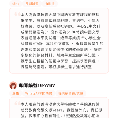
細心
長期補習
有耐性
本人為香港教育大學中國語文教育課程的應屆
畢業生，擁有豐富教學經驗，曾到中、小學入
校實習，以及擔任補習社導師。 🌟DSE中文科
成績閱讀卷為5；寫作卷為5* 🌟修讀中國文學
🌟普通話水平測試獲二級甲等成績 🎯小學生全
科輔導/中學生專科中文補習 · 根據每位學生的
需求和學習進度制定個性化的教學計劃 · 提供
多樣化的練習材料，幫助學生鞏固所學知識 ·
讓學生在輕鬆的氛圍中學習，提高學習興趣 ·
課程時間靈活，可根據學生需求進行調整
導師編號
164767
嚴格
WhatsAPP問功課
提供練習題/試題
本人現在於香港浸會大學持續教育學院進修讀
幼兒教育高級文憑Year1。我性格外向，責任感
強，做事細心且有耐性，特別熱愛教導小朋友