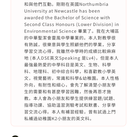
和與他們互動。剛剛在英國Northumbria
University at Newcastle has been
awarded the Bachelor of Science with
Second Class Honours (Lower Division) in
Environmental Science 畢業了。我在大埔區
的中華聖潔會靈風中學畢業的。本人對教學很
有熱誠，很樂意與學生照顧他們的學業，分享
學習交流心得，我雖然中學時的成績比較麻麻
地 (本人DSE英文Speaking 是Lv4)，但是本人
最強最熱愛的中學科目是英文、生物、科學
科、地理科、初中綜合科學，和喜歡教小學英
文，視覺藝術，常識和科學&幼稚園。本人性格
外向，有耐性和細心，會先了解清楚小朋友學
生的需要和有甚麼學習困難，然後再恩才施
教。本人會為小朋友和學生提供練習題/試題、
指導功課、協助溫習測驗考試和默書、分享學
習交流心得。本人有補習經驗，曾有試過上門
私補過幼稚園K2小朋友的英文科。