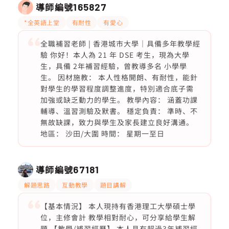
導師編號
165827
*全英語上堂
有耐性
有愛心
全職補習老師 | 香港城市大學｜具備多年教學經
驗 你好！本人為 21 年 DSE 考生，現為大學
生，具備 2年補習經驗，曾教導多名 小學學
生。 因材施教： 本人性格開朗、有耐性，能針
對學生的學習程度調整進度，特別適合底子需
加強或缺乏動力的學生。 教學內容： 涵蓋功課
輔導、溫習測驗及默書。 穩定負責： 準時、不
無故缺課，致力與學生及家長建立良好溝通。
地區： 沙田/大圍 時間： 星期一至日
導師編號
67181
解題思路
互動教學
題目講解
【基本情況】 本人現持有香港理工大學碩士學
位，主修會計 教學相對耐心，可分享給學生解
題 【教學/補習經歷】 本人具有超過3年補習經