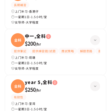
長期補習
上门补习-香港仔
一星期1日-1.5小时/堂
女导师-大学程度
中一,全科
全科
$200
/
hr
提供筆記
提供練習題/試題
應試策略
解題思路
題目講解
上门补习-观塘
一星期2日-1.5小时/堂
女导师-大学程度
year 5,全科
全科
$250
/
hr
有耐性
上门补习-荃湾
一星期3日-1.5小时/堂