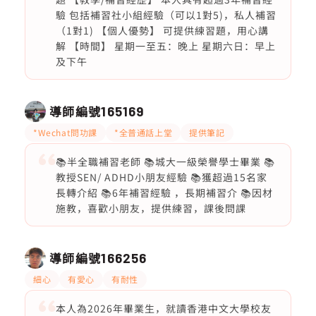
驗 包括補習社小組經驗（可以1對5)，私人補習
（1對1) 【個人優勢】 可提供練習題，用心講
解 【時間】 星期一至五：晚上 星期六日：早上
及下午
導師編號
165169
*Wechat問功課
*全普通話上堂
提供筆記
📚半全職補習老師 📚城大一級榮譽學士畢業 📚
教授SEN/ ADHD小朋友經驗 📚獲超過15名家
長轉介紹 📚6年補習經驗 ，長期補習介 📚因材
施教，喜歡小朋友，提供練習，課後問課
導師編號
166256
細心
有愛心
有耐性
本人為2026年畢業生，就讀香港中文大學校友