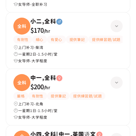
女导师-全职补习
小二,全科
全科
$170
/
hr
有耐性
細心
有愛心
提供筆記
提供練習題/試題
指導
上门补习-柴湾
一星期2日-1.5小时/堂
女导师-大学程度
中一,全科
全科
$200
/
hr
嚴格
有耐性
提供筆記
提供練習題/試題
上门补习-北角
一星期1日-1.5小时/堂
女导师-大学程度
小四,全科|中一,英国语文