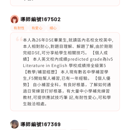
導師編號
167502
有耐性
有愛心
細心
本人為26年DSE畢業生,就讀區內名校女校英中,
本人相對耐心,對題目理解、解題了解,由於剛剛
完結DSE,可分享給學生相關技巧。 【個人成
績】 本人英文校內成績predicted grade為lv5
Literature in English 學校成績排全級第5
【教學/補習經歷】 本人現有數名中學補習學
生,F5開始幫人補習,已有一年經驗。 【個人優
勢】 自小補習全科，有良好根基，了解如何通
過日常練習打好根基，有大量中小學補充練習
教材,可提供應試技巧筆 記,有耐性愛心,可和學
生融洽相處。
導師編號
167369