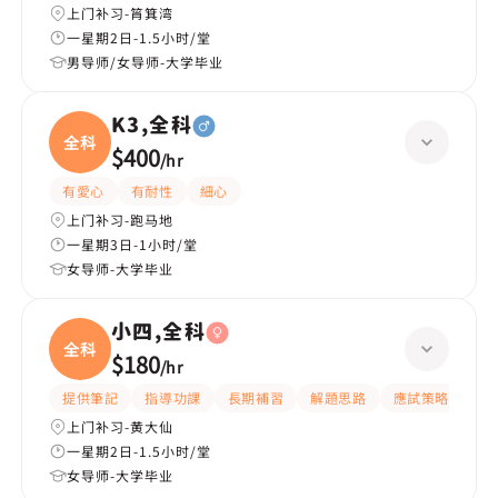
上门补习-筲箕湾
一星期2日-1.5小时/堂
男导师/女导师-大学毕业
K3,全科
全科
$400
/
hr
有愛心
有耐性
細心
上门补习-跑马地
一星期3日-1小时/堂
女导师-大学毕业
小四,全科
全科
$180
/
hr
提供筆記
指導功課
長期補習
解題思路
應試策略
提
上门补习-黄大仙
一星期2日-1.5小时/堂
女导师-大学毕业