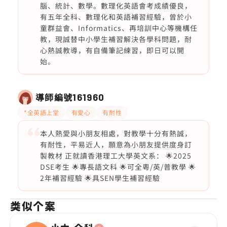
腦、統計、數學。數理化英語會考成績優良，
有五年全科、數理化和英語補習經驗，曾於小
童群益會、Informatics、再培訓中心等機構任
教，現誠替中小學生補習解決各學科問題，耐
心熱誠教導，有自備筆記練習，即日可以開
始。
導師編號
161960
*全英語上堂
有愛心
有耐性
本人熱愛與小朋友相處，對教學十分有熱誠，
有耐性，平易近人，願意為小朋友提供度身訂
製教材 正就讀香港理工大學英文系： 🌟2025
DSE考生 🌟專長語文科 🌟可全粵/英/普教學 🌟
2年補習經驗 🌟具SEN學生補習經驗
类似个案