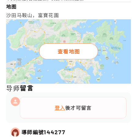
地图
沙田马鞍山，富寶花園
查看地图
导师留言
登入
後才可留言
導師編號
144277