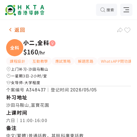
搜索
女-1名 小二,全科，沙田马鞍山 补习推介
返回
小二,全科
全科
$160
/
hr
課程設計
互動教學
應試策略
解題思路
WhatsAPP問功課
上门补习-沙田马鞍山
一星期3日-2小时/堂
女导师-大学程度
个案编号
｜登记时间
A348437
2026/05/05
补习地址
沙田马鞍山,富寶花園
上课时间
六日｜11:00-16:00
备注
中文(繁體)普通話教，其餘科廣東話教