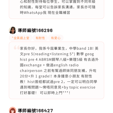
心和耐性對待每位學生，可以掌握到不同年級
的知識，每堂可以告訴家長溝通，家長亦可隨
時WhatsApp我 現在全職補習
導師編號
166296
*全英語上堂
有耐性
有愛心
家長你好，我係今屆畢業生，中學band 1B! 英
文pre 5(reading+listening 5*) 數學 geog
hist pre 4 ABRSM鋼琴八級+樂理5級 有去過外
國exchange + 做過english radio
chairperson 之前有幫過師妹同朋友補，升咗
20分+升 1 grade!! 本身鍾意小朋友 有耐性
教！hist曾經都試過pre 2，一定可以明白同學
遇到嘅問題～俾唔同意見+by topic exercise
打好基礎！ 可以即時上門***！
導師編號
166427