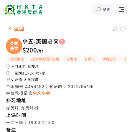
搜索
女-1名 小五,英国语文，秀茂坪 补习推介
返回
小五,英国语文
英国
语文
$200
/
hr
提供筆記
提供練習題/試題
有耐性
有愛心
課程設計
題目
上门补习-秀茂坪
一星期3日-2小时/堂
女导师-大学程度
个案编号
｜登记时间
A348462
2026/05/05
学校教授语言
中文小学
补习地址
秀茂坪,秀茂坪村
上课时间
一二三四｜19:00-21:00
备注