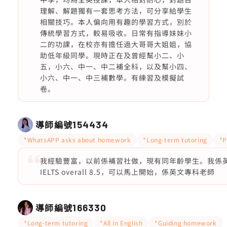
理解、解題獨有一套思考方法，可分享給學生
相關技巧。本人偏向用有趣的學習方式，別於
傳統學習方式，較易吸收。日常有指導妹妹小
二的功課，在校亦有擔任過大哥哥大姐姐，協
助低年級同學。現時正在及曾經幫小二、小
五，小六、中一、中二補全科，以及幫小四、
小六、中一、中三補數學。有練習及模擬試
卷。
導師編號
154434
*WhatsAPP asks about homework
*Long-term tutoring
*P
我經驗豐富，以前係補習社做，現有同年齡學生。我係英文
IELTS overall 8.5，可以馬上開始，係英文專科老師
導師編號
166330
*Long-term tutoring
*All in English
*Guiding homework