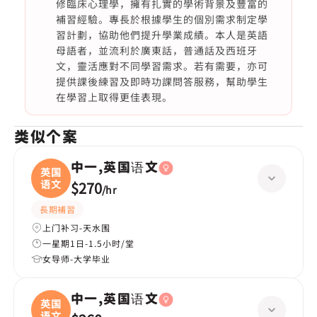
修臨床心理學，擁有扎實的學術背景及豐富的
補習經驗。專長於根據學生的個別需求制定學
習計劃，協助他們提升學業成績。本人是英語
母語者，並流利於廣東話，普通話及西班牙
文，靈活應對不同學習需求。若有需要，亦可
提供課後練習及即時功課問答服務，幫助學生
在學習上取得更佳表現。
类似个案
中一,英国语文
英国
语文
$270
/
hr
長期補習
上门补习-天水围
一星期1日-1.5小时/堂
女导师-大学毕业
中一,英国语文
英国
语文