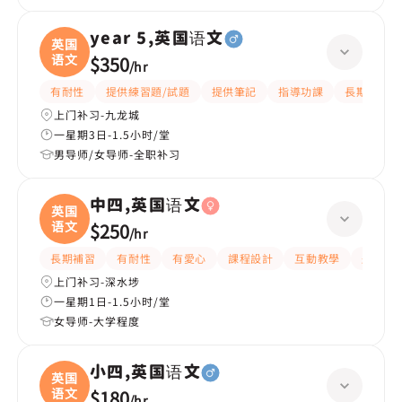
year 5,英国语文
英国
语文
$350
/
hr
有耐性
提供練習題/試題
提供筆記
指導功課
長期補習
上门补习-九龙城
一星期3日-1.5小时/堂
男导师/女导师-全职补习
中四,英国语文
英国
语文
$250
/
hr
長期補習
有耐性
有愛心
課程設計
互動教學
題目講
上门补习-深水埗
一星期1日-1.5小时/堂
女导师-大学程度
小四,英国语文
英国
语文
$180
/
hr