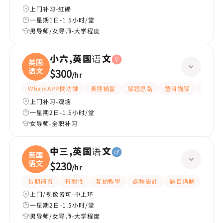
上门补习-红磡
一星期1日-1.5小时/堂
男导师/女导师-大学程度
小六,英国语文
英国
语文
$300
/
hr
WhatsAPP問功課
長期補習
解題思路
題目講解
提供練
上门补习-观塘
一星期2日-1.5小时/堂
女导师-全职补习
中三,英国语文
英国
语文
$230
/
hr
長期補習
有耐性
互動教學
課程設計
題目講解
解題
上门/视像皆可-中上环
一星期2日-1.5小时/堂
男导师/女导师-大学程度