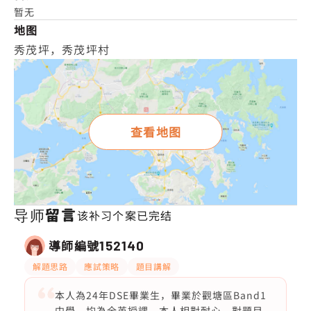
暂无
地图
秀茂坪，秀茂坪村
查看地图
导师留言
该补习个案已完结
導師編號
152140
解題思路
應試策略
題目講解
本人為24年DSE畢業生，畢業於觀塘區Band1
中學，均為全英授課，本人相對耐心，對題目