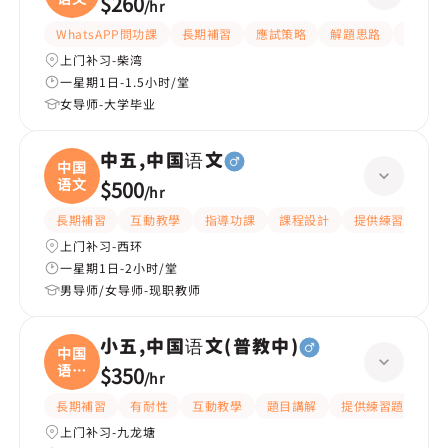
$260
/
hr
WhatsAPP問功課
長期補習
應試策略
解題思路
題目講
上门补习-柴湾
一星期1日-1.5小时/堂
女导师-大学毕业
中五,中国语文
中国
语文
$500
/
hr
長期補習
互動教學
指導功課
課程設計
提供練習題/試題
上门补习-西环
一星期1日-2小时/堂
男导师/女导师-现职教师
小五,中国语文(普教中)
中国
语文
$350
/
hr
(
長期補習
有耐性
互動教學
題目講解
提供練習題/試題
上门补习-九龙塘