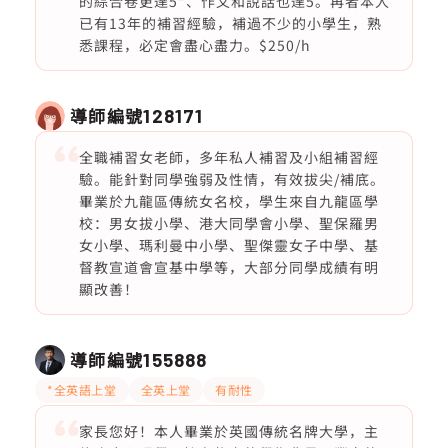
的綜合卷更達5*、作文和說話也達5。再者本人
已有13年的補習經驗，補過不少的小學生，熟
悉課程，必定會盡心盡力。$250/h
導師編號
128171
全職補習女老師，多年私人補習及小組補習經
驗。能針對同學強弱及性情，有效拔尖/補底。
畢業於九龍區傳統女名校，學生來自九龍區學
校：男女拔小學、港大同學會小學、聖保羅男
女小學、瑪利曼中小學、聖傑靈女子中學、基
督教宣道會宣基中學等，大部分同學成績有明
顯改善！
導師編號
155888
*全英語上堂
全英上堂
有耐性
家長您好！本人畢業於英國傳統名牌大學，主