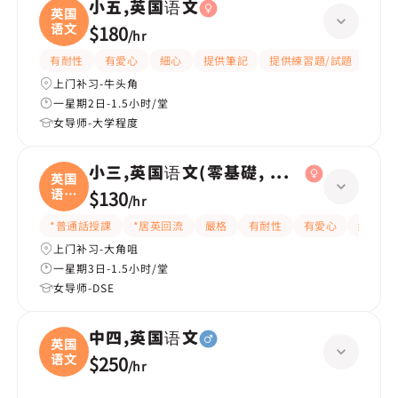
小五,英国语文
英国
语文
$180
/
hr
有耐性
有愛心
細心
提供筆記
提供練習題/試題
指導
上门补习-牛头角
一星期2日-1.5小时/堂
女导师-大学程度
小三,英国语文(零基礎, 會話)
英国
语文
$130
/
hr
(
*普通話授課
*居英回流
嚴格
有耐性
有愛心
細心
上门补习-大角咀
一星期3日-1.5小时/堂
女导师-DSE
中四,英国语文
英国
语文
$250
/
hr