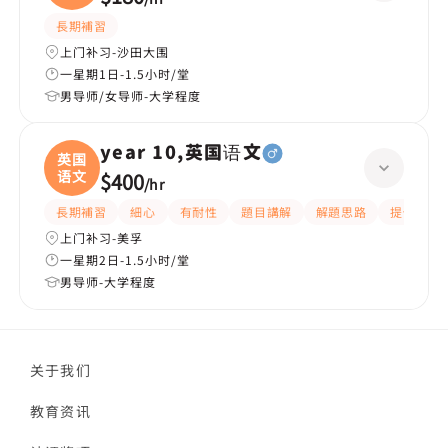
長期補習
上门补习-沙田大围
一星期1日-1.5小时/堂
男导师/女导师-大学程度
year 10,英国语文
英国
语文
$400
/
hr
長期補習
細心
有耐性
題目講解
解題思路
提供練習
上门补习-美孚
一星期2日-1.5小时/堂
男导师-大学程度
关于我们
教育资讯